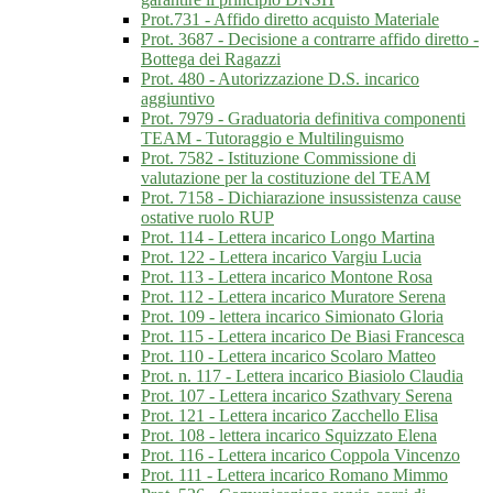
Prot.731 - Affido diretto acquisto Materiale
Prot. 3687 - Decisione a contrarre affido diretto -
Bottega dei Ragazzi
Prot. 480 - Autorizzazione D.S. incarico
aggiuntivo
Prot. 7979 - Graduatoria definitiva componenti
TEAM - Tutoraggio e Multilinguismo
Prot. 7582 - Istituzione Commissione di
valutazione per la costituzione del TEAM
Prot. 7158 - Dichiarazione insussistenza cause
ostative ruolo RUP
Prot. 114 - Lettera incarico Longo Martina
Prot. 122 - Lettera incarico Vargiu Lucia
Prot. 113 - Lettera incarico Montone Rosa
Prot. 112 - Lettera incarico Muratore Serena
Prot. 109 - lettera incarico Simionato Gloria
Prot. 115 - Lettera incarico De Biasi Francesca
Prot. 110 - Lettera incarico Scolaro Matteo
Prot. n. 117 - Lettera incarico Biasiolo Claudia
Prot. 107 - Lettera incarico Szathvary Serena
Prot. 121 - Lettera incarico Zacchello Elisa
Prot. 108 - lettera incarico Squizzato Elena
Prot. 116 - Lettera incarico Coppola Vincenzo
Prot. 111 - Lettera incarico Romano Mimmo