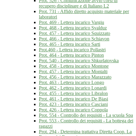
Prot. 526 - Comunicazione avvio corsi di
recupero disciplinare e di Italiano L2
Prot. 731 - Affido diretto acquisto materiale per
laboratori
Prot. 469 - Lettera incarico Vargiu
Prot. 468 - Lettera incarico Svalduz
Prot. 457 - Lettera incarico Squizzato
Prot. 466 - Lettera incarico Schiavon
Prot. 465 - Lettera incarico Sarti
Prot.460 - Lettera incarico Pollastri
Prot. 464 - Lettera incarico Pinton
Prot. 540 - Lettera incarico Shkurlatovska
Prot. 458 - Lettera incarico Montone
Prot. 457 - Lettera incarico Montalti
Prot. 456 - Lettera incarico Marazzato
Prot. 463 - Lettera incarico Longo
Prot. 462 - Lettera incarico Lonardi
Prot. 455 - Lettera incarico Libralon
Prot. 461 - Lettera incarico De Biasi
Prot. 423 - Lettera incarico Casciani
Prot. 426 - Lettera incarico Coppola
Prot. 554 - Controllo dei requisiti - La scuola Spa
Prot. 553 - Controllo dei requisiti - La bottega dei
ragazzi
Prot. 294 - Determina trattativa Diretta Coop. La