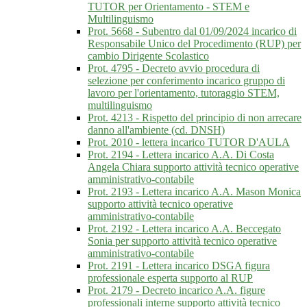
TUTOR per Orientamento - STEM e
Multilinguismo
Prot. 5668 - Subentro dal 01/09/2024 incarico di
Responsabile Unico del Procedimento (RUP) per
cambio Dirigente Scolastico
Prot. 4795 - Decreto avvio procedura di
selezione per conferimento incarico gruppo di
lavoro per l'orientamento, tutoraggio STEM,
multilinguismo
Prot. 4213 - Rispetto del principio di non arrecare
danno all'ambiente (cd. DNSH)
Prot. 2010 - lettera incarico TUTOR D'AULA
Prot. 2194 - Lettera incarico A.A. Di Costa
Angela Chiara supporto attività tecnico operative
amministrativo-contabile
Prot. 2193 - Lettera incarico A.A. Mason Monica
supporto attività tecnico operative
amministrativo-contabile
Prot. 2192 - Lettera incarico A.A. Beccegato
Sonia per supporto attività tecnico operative
amministrativo-contabile
Prot. 2191 - Lettera incarico DSGA figura
professionale esperta supporto al RUP
Prot. 2179 - Decreto incarico A.A. figure
professionali interne supporto attività tecnico