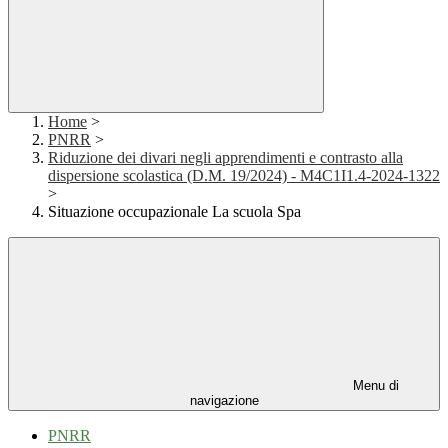
Home
>
PNRR
>
Riduzione dei divari negli apprendimenti e contrasto alla
dispersione scolastica (D.M. 19/2024) - M4C1I1.4-2024-1322
>
Situazione occupazionale La scuola Spa
Menu di
navigazione
PNRR