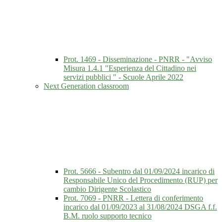
Prot. 1469 - Disseminazione - PNRR - "Avviso
Misura 1.4.1 "Esperienza del Cittadino nei
servizi pubblici " - Scuole Aprile 2022
Next Generation classroom
Prot. 5666 - Subentro dal 01/09/2024 incarico di
Responsabile Unico del Procedimento (RUP) per
cambio Dirigente Scolastico
Prot. 7069 - PNRR - Lettera di conferimento
incarico dal 01/09/2023 al 31/08/2024 DSGA f.f.
B.M. ruolo supporto tecnico