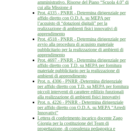
amministrativo. Risorse del Piano “Scuola 4.0” di
cui alla Missione 4
Prot. 4335 - PNRR - Determina dirigenziale per
affido diretto con O.D.A. su MEPA per
l’acquisto di “dotazioni digitali” per la
realizzazione di ambienti fisici innovativi di
apprendimento
Prot. 4518 - PNRR - Determina dirigenziale per
avvio alla procedura di acquisto materiale
pubblicitario per la realizzazione di ambienti di
apprendimento
Prot. 4697 - PNRR - Determina dirigenziale per
affido diretto con T.D. su MEPA per fornitura
materiale pubblicitario per la realizzazione di
ambienti di apprendimento
Prot. n. 4306 - PNRR -Determina dirigenziale
per affido diretto con T.D. su MEPA per fornitura
piccoli interventi di carattere edilizio funzionali
alla realizzazione di ambienti fisici innovativi
Prot. n. 4226 - PNRR - Determina dirigenziale
per affido diretto con O.D.A. su MEPA “Arredi
Innovativi”
Lettera di conferimento incarico docente Zago
Giorgia per la costituzione del Team di
progettazione, di consulenza pedagogica e