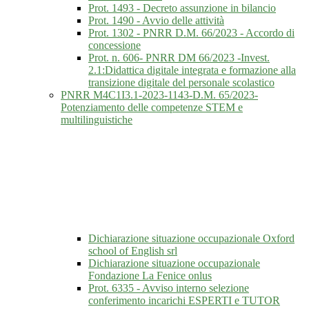
Prot. 1493 - Decreto assunzione in bilancio
Prot. 1490 - Avvio delle attività
Prot. 1302 - PNRR D.M. 66/2023 - Accordo di
concessione
Prot. n. 606- PNRR DM 66/2023 -Invest.
2.1:Didattica digitale integrata e formazione alla
transizione digitale del personale scolastico
PNRR M4C1I3.1-2023-1143-D.M. 65/2023-
Potenziamento delle competenze STEM e
multilinguistiche
Dichiarazione situazione occupazionale Oxford
school of English srl
Dichiarazione situazione occupazionale
Fondazione La Fenice onlus
Prot. 6335 - Avviso interno selezione
conferimento incarichi ESPERTI e TUTOR