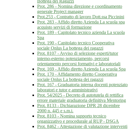
Bottega dei Ragazzi
Prot. 286 - Nomina direzione e coordinamento
generale Project manager
Prot.253 - Contratto di lavoro Dott.ssa Piccinini
Prot. 283 - Affido diretto Azienda La scuola spa
acquisto servizi di formazione
Prot. 189 - Capitolato tecnico azienda La scuola
Spa
Prot. 190 - Capitolato tecnico Cooperativa
sociale Onlus La bottega dei ragazzi
Prot. 8107 - Avviso di selezione esperti/tutor
interno-esterno potenziamento, percorsi
orientamento percorsi formativi e laboratoriali
Prot. 169 - Affido diretto Azienda La scuola Spa
Prot. 170 - Affidamento diretto Cooperativa
sociale Onlus La bottega dei ragazzi
Prot. 167 - Graduatoria interna docenti potenziato
laboratori e tutor e amministrativi
Prot. 54/2025 - Decreto di autotutela di rettifica
errore materiale graduatoria definitiva Mentoring
Prot. 8133 - Dichiarazione DPR 28 dicembre
2000 n. 445 e s.m.i.
Prot. 8103 - Nomina supporto tecnico
organizzativo e procedurale al RUP - DSGA
Prot. 8462 - Attestazione di valutazione interventi