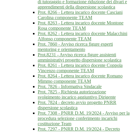
di tutoraggio e formazione riduzione dei divari e
apprendimenti della dispersione scolastica
Prot. 8266 - Lettera incarico docente Casciani
Carolina componente TEAM
Prot. 8263 - Lettera incarico docente Montone
Rosa componente TEAM
Prot. 8262 - Lettera incarico docente Malacchini
Alfonso componente TEAM
Prot. 7860 - Avviso ricerca figure esperti
mentoring e orientamento
Prot.8231 - Avviso ricerca figure assistenti
amministrativi progetto dispersione scolastica
Prot. 8261 - Lettera incarico docente Coppola
Vincenzo componente TEAM
Prot. 8264 - Lettera incarico docente Romano
Mimmo componente TEAM
Prot. 7826 - Informativa Sindacale
Prot. 7825 - Richiesta autorizzazione
svolgimento incarico aggiuntivo Dirigente
Prot. 7824 - decreto avvio progetto PNRR
dispersione scolastica
Prot. 7308 - PNRR D.M. 19/2024 - Avviso per la
procedura selezione conferimento incarichi
costituzione Team
Prot. 7297 - PNRR D.M. 19/2024 - Decreto