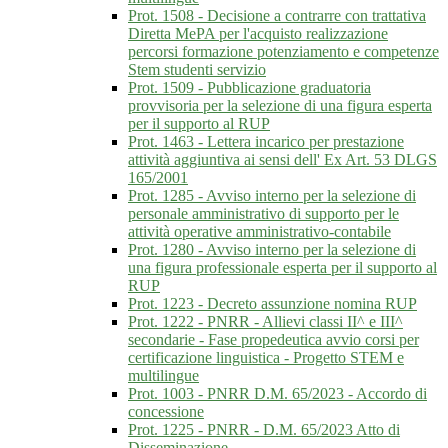
Prot. 1508 - Decisione a contrarre con trattativa
Diretta MePA per l'acquisto realizzazione
percorsi formazione potenziamento e competenze
Stem studenti servizio
Prot. 1509 - Pubblicazione graduatoria
provvisoria per la selezione di una figura esperta
per il supporto al RUP
Prot. 1463 - Lettera incarico per prestazione
attività aggiuntiva ai sensi dell' Ex Art. 53 DLGS
165/2001
Prot. 1285 - Avviso interno per la selezione di
personale amministrativo di supporto per le
attività operative amministrativo-contabile
Prot. 1280 - Avviso interno per la selezione di
una figura professionale esperta per il supporto al
RUP
Prot. 1223 - Decreto assunzione nomina RUP
Prot. 1222 - PNRR - Allievi classi II^ e III^
secondarie - Fase propedeutica avvio corsi per
certificazione linguistica - Progetto STEM e
multilingue
Prot. 1003 - PNRR D.M. 65/2023 - Accordo di
concessione
Prot. 1225 - PNRR - D.M. 65/2023 Atto di
Disseminazione