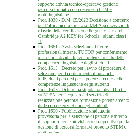
supporto attività tecnico-operative gestione
percorsi formativi competenze STEM e
multilinguistiche
Prot. 1830 - D.M. 65/2023 Decisione a contrarre
per l’affidamento diretto su MePA per servizio di
rilascio della certificazione linguistica - esami
Cambridge A2 KEY for Schools - alunni classi
III
Prot. 1661 - Avvio selezione di figure
professionali interne, TUTOR per conferimento
incarichi individuali per il potenziamento delle
competenze linguistiche degli studenti
Prot. 1613 - Decreto per l'avvio di procedura di
selezione per il conferimento di incarichi
individuali percorsi per il potenziamento delle
competenze linguistiche degli studenti
Prot. 1603 - Determina stipula trattativa Diretta
su MePA per l'acquisto del servizio di
realizzazione percorsi formazione potenziamento
delle competenze Stem degli studenti.
Prot. 1600 - Pubblicazione graduatoria
provvisoria per la selezione di personale interno
di supporto per le attività tecnico-operative per la
gestione di percorsi formativi progetto STEM e
multilingue