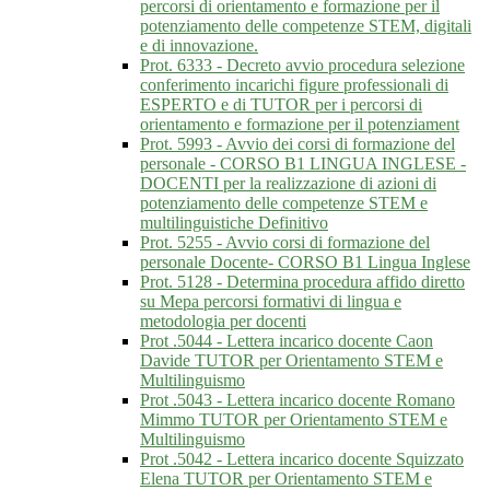
percorsi di orientamento e formazione per il
potenziamento delle competenze STEM, digitali
e di innovazione.
Prot. 6333 - Decreto avvio procedura selezione
conferimento incarichi figure professionali di
ESPERTO e di TUTOR per i percorsi di
orientamento e formazione per il potenziament
Prot. 5993 - Avvio dei corsi di formazione del
personale - CORSO B1 LINGUA INGLESE -
DOCENTI per la realizzazione di azioni di
potenziamento delle competenze STEM e
multilinguistiche Definitivo
Prot. 5255 - Avvio corsi di formazione del
personale Docente- CORSO B1 Lingua Inglese
Prot. 5128 - Determina procedura affido diretto
su Mepa percorsi formativi di lingua e
metodologia per docenti
Prot .5044 - Lettera incarico docente Caon
Davide TUTOR per Orientamento STEM e
Multilinguismo
Prot .5043 - Lettera incarico docente Romano
Mimmo TUTOR per Orientamento STEM e
Multilinguismo
Prot .5042 - Lettera incarico docente Squizzato
Elena TUTOR per Orientamento STEM e