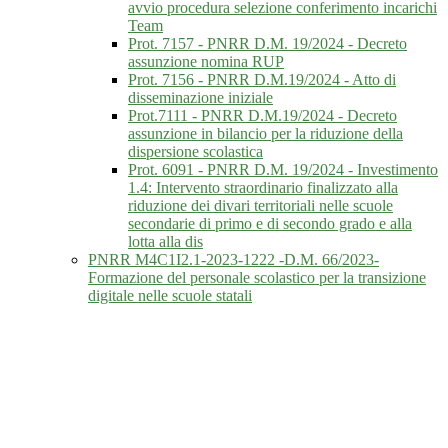
avvio procedura selezione conferimento incarichi
Team
Prot. 7157 - PNRR D.M. 19/2024 - Decreto
assunzione nomina RUP
Prot. 7156 - PNRR D.M.19/2024 - Atto di
disseminazione iniziale
Prot.7111 - PNRR D.M.19/2024 - Decreto
assunzione in bilancio per la riduzione della
dispersione scolastica
Prot. 6091 - PNRR D.M. 19/2024 - Investimento
1.4: Intervento straordinario finalizzato alla
riduzione dei divari territoriali nelle scuole
secondarie di primo e di secondo grado e alla
lotta alla dis
PNRR M4C1I2.1-2023-1222 -D.M. 66/2023-
Formazione del personale scolastico per la transizione
digitale nelle scuole statali