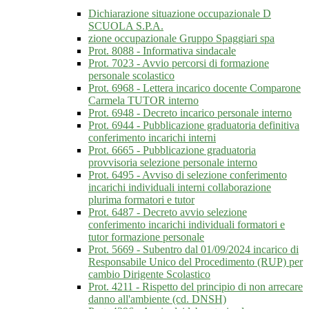
Dichiarazione situazione occupazionale D
SCUOLA S.P.A.
zione occupazionale Gruppo Spaggiari spa
Prot. 8088 - Informativa sindacale
Prot. 7023 - Avvio percorsi di formazione
personale scolastico
Prot. 6968 - Lettera incarico docente Comparone
Carmela TUTOR interno
Prot. 6948 - Decreto incarico personale interno
Prot. 6944 - Pubblicazione graduatoria definitiva
conferimento incarichi interni
Prot. 6665 - Pubblicazione graduatoria
provvisoria selezione personale interno
Prot. 6495 - Avviso di selezione conferimento
incarichi individuali interni collaborazione
plurima formatori e tutor
Prot. 6487 - Decreto avvio selezione
conferimento incarichi individuali formatori e
tutor formazione personale
Prot. 5669 - Subentro dal 01/09/2024 incarico di
Responsabile Unico del Procedimento (RUP) per
cambio Dirigente Scolastico
Prot. 4211 - Rispetto del principio di non arrecare
danno all'ambiente (cd. DNSH)