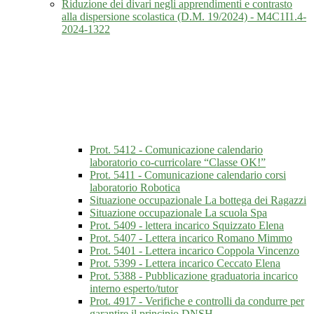
Riduzione dei divari negli apprendimenti e contrasto
alla dispersione scolastica (D.M. 19/2024) - M4C1I1.4-
2024-1322
Prot. 5412 - Comunicazione calendario
laboratorio co-curricolare “Classe OK!”
Prot. 5411 - Comunicazione calendario corsi
laboratorio Robotica
Situazione occupazionale La bottega dei Ragazzi
Situazione occupazionale La scuola Spa
Prot. 5409 - lettera incarico Squizzato Elena
Prot. 5407 - Lettera incarico Romano Mimmo
Prot. 5401 - Lettera incarico Coppola Vincenzo
Prot. 5399 - Lettera incarico Ceccato Elena
Prot. 5388 - Pubblicazione graduatoria incarico
interno esperto/tutor
Prot. 4917 - Verifiche e controlli da condurre per
garantire il principio DNSH