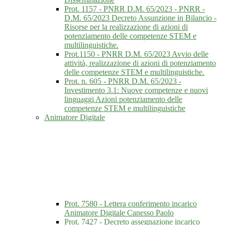
Prot. 1157 - PNRR D.M. 65/2023 - PNRR -
D.M. 65/2023 Decreto Assunzione in Bilancio -
Risorse per la realizzazione di azioni di
potenziamento delle competenze STEM e
multilinguistiche.
Prot.1150 - PNRR D.M. 65/2023 Avvio delle
attività, realizzazione di azioni di potenziamento
delle competenze STEM e multilinguistiche.
Prot. n. 605 - PNRR D.M. 65/2023 -
Investimento 3.1: Nuove competenze e nuovi
linguaggi Azioni potenziamento delle
competenze STEM e multilinguistiche
Animatore Digitale
Prot. 7580 - Lettera conferimento incarico
Animatore Digitale Canesso Paolo
Prot. 7427 - Decreto assegnazione incarico