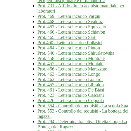
recupero disciplinare e di Italiano L2
Prot. 731 - Affido diretto acquisto materiale per
laboratori
Prot. 469 - Lettera incarico Vargiu
Prot. 468 - Lettera incarico Svalduz
Prot. 457 - Lettera incarico Squizzato
Prot. 466 - Lettera incarico Schiavon
Prot. 465 - Lettera incarico Sarti
Prot.460 - Lettera incarico Pollastri
Prot. 464 - Lettera incarico Pinton
Prot. 540 - Lettera incarico Shkurlatovska
Prot. 458 - Lettera incarico Montone
Prot. 457 - Lettera incarico Montalti
Prot. 456 - Lettera incarico Marazzato
Prot. 463 - Lettera incarico Longo
Prot. 462 - Lettera incarico Lonardi
Prot. 455 - Lettera incarico Libralon
Prot. 461 - Lettera incarico De Biasi
Prot. 423 - Lettera incarico Casciani
Prot. 426 - Lettera incarico Coppola
Prot. 554 - Controllo dei requisiti - La scuola Spa
Prot. 553 - Controllo dei requisiti - La bottega dei
ragazzi
Prot. 294 - Determina trattativa Diretta Coop. La
Bottega dei Ragazzi