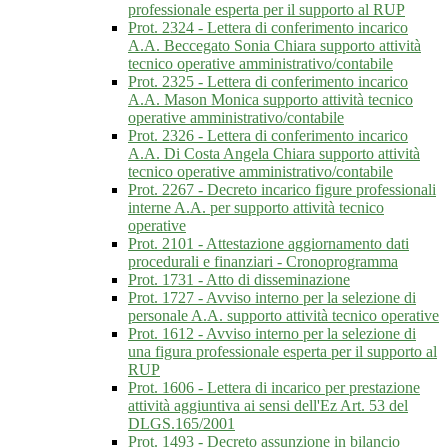
professionale esperta per il supporto al RUP
Prot. 2324 - Lettera di conferimento incarico
A.A. Beccegato Sonia Chiara supporto attività
tecnico operative amministrativo/contabile
Prot. 2325 - Lettera di conferimento incarico
A.A. Mason Monica supporto attività tecnico
operative amministrativo/contabile
Prot. 2326 - Lettera di conferimento incarico
A.A. Di Costa Angela Chiara supporto attività
tecnico operative amministrativo/contabile
Prot. 2267 - Decreto incarico figure professionali
interne A.A. per supporto attività tecnico
operative
Prot. 2101 - Attestazione aggiornamento dati
procedurali e finanziari - Cronoprogramma
Prot. 1731 - Atto di disseminazione
Prot. 1727 - Avviso interno per la selezione di
personale A.A. supporto attività tecnico operative
Prot. 1612 - Avviso interno per la selezione di
una figura professionale esperta per il supporto al
RUP
Prot. 1606 - Lettera di incarico per prestazione
attività aggiuntiva ai sensi dell'Ez Art. 53 del
DLGS.165/2001
Prot. 1493 - Decreto assunzione in bilancio