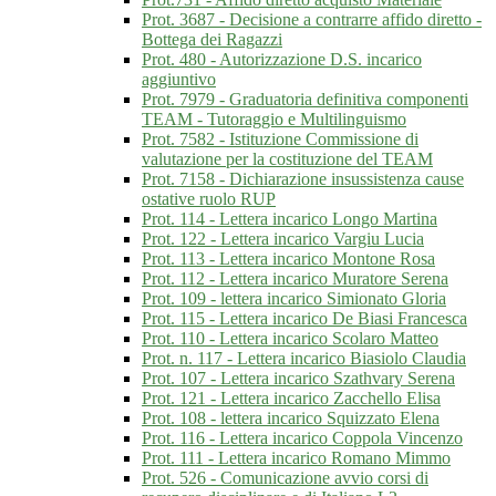
Prot. 3687 - Decisione a contrarre affido diretto -
Bottega dei Ragazzi
Prot. 480 - Autorizzazione D.S. incarico
aggiuntivo
Prot. 7979 - Graduatoria definitiva componenti
TEAM - Tutoraggio e Multilinguismo
Prot. 7582 - Istituzione Commissione di
valutazione per la costituzione del TEAM
Prot. 7158 - Dichiarazione insussistenza cause
ostative ruolo RUP
Prot. 114 - Lettera incarico Longo Martina
Prot. 122 - Lettera incarico Vargiu Lucia
Prot. 113 - Lettera incarico Montone Rosa
Prot. 112 - Lettera incarico Muratore Serena
Prot. 109 - lettera incarico Simionato Gloria
Prot. 115 - Lettera incarico De Biasi Francesca
Prot. 110 - Lettera incarico Scolaro Matteo
Prot. n. 117 - Lettera incarico Biasiolo Claudia
Prot. 107 - Lettera incarico Szathvary Serena
Prot. 121 - Lettera incarico Zacchello Elisa
Prot. 108 - lettera incarico Squizzato Elena
Prot. 116 - Lettera incarico Coppola Vincenzo
Prot. 111 - Lettera incarico Romano Mimmo
Prot. 526 - Comunicazione avvio corsi di