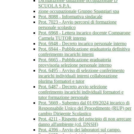
Dichiarazione situazione occupazionale D
SCUOLA S.P.A.
zione occupazionale Gruppo Spaggiari spa
Prot. 8088 - Informativa sindacale
Prot. 7023 - Avvio percorsi di formazione
personale scolastico
Prot. 6968 - Lettera incarico docente Comparone
Carmela TUTOR interno
Prot. 6948 - Decreto incarico personale interno
Prot. 6944 - Pubblicazione graduatoria definitiva
conferimento incarichi interni
Prot. 6665 - Pubblicazione graduatoria
provvisoria selezione personale interno
Prot. 6495 - Avviso di selezione conferimento
incarichi individuali interni collaborazione
plurima formatori e tutor
Prot. 6487 - Decreto avvio selezione
conferimento incarichi individuali formatori e
tutor formazione personale
Prot. 5669 - Subentro dal 01/09/2024 incarico di
Responsabile Unico del Procedimento (RUP) per
cambio Dirigente Scolastico
Prot. 4211 - Rispetto del principio di non arrecare
danno all'ambiente (cd. DNSH)
Prot. 4396 - Avvio dei laboratori sul campo.