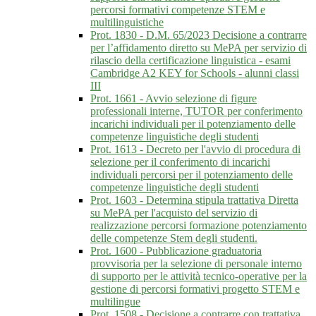
percorsi formativi competenze STEM e
multilinguistiche
Prot. 1830 - D.M. 65/2023 Decisione a contrarre
per l’affidamento diretto su MePA per servizio di
rilascio della certificazione linguistica - esami
Cambridge A2 KEY for Schools - alunni classi
III
Prot. 1661 - Avvio selezione di figure
professionali interne, TUTOR per conferimento
incarichi individuali per il potenziamento delle
competenze linguistiche degli studenti
Prot. 1613 - Decreto per l'avvio di procedura di
selezione per il conferimento di incarichi
individuali percorsi per il potenziamento delle
competenze linguistiche degli studenti
Prot. 1603 - Determina stipula trattativa Diretta
su MePA per l'acquisto del servizio di
realizzazione percorsi formazione potenziamento
delle competenze Stem degli studenti.
Prot. 1600 - Pubblicazione graduatoria
provvisoria per la selezione di personale interno
di supporto per le attività tecnico-operative per la
gestione di percorsi formativi progetto STEM e
multilingue
Prot. 1508 - Decisione a contrarre con trattativa