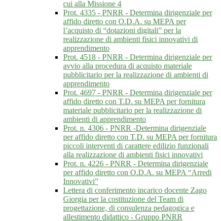
cui alla Missione 4
Prot. 4335 - PNRR - Determina dirigenziale per
affido diretto con O.D.A. su MEPA per
l’acquisto di “dotazioni digitali” per la
realizzazione di ambienti fisici innovativi di
apprendimento
Prot. 4518 - PNRR - Determina dirigenziale per
avvio alla procedura di acquisto materiale
pubblicitario per la realizzazione di ambienti di
apprendimento
Prot. 4697 - PNRR - Determina dirigenziale per
affido diretto con T.D. su MEPA per fornitura
materiale pubblicitario per la realizzazione di
ambienti di apprendimento
Prot. n. 4306 - PNRR -Determina dirigenziale
per affido diretto con T.D. su MEPA per fornitura
piccoli interventi di carattere edilizio funzionali
alla realizzazione di ambienti fisici innovativi
Prot. n. 4226 - PNRR - Determina dirigenziale
per affido diretto con O.D.A. su MEPA “Arredi
Innovativi”
Lettera di conferimento incarico docente Zago
Giorgia per la costituzione del Team di
progettazione, di consulenza pedagogica e
allestimento didattico - Gruppo PNRR