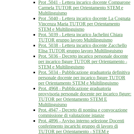
Prot .5041 - Lettera incarico docente Comparone
Carmela TUTOR per Orientamento STEM e
Multilinguismo
Prot .5040 - Lettera incarico docente La Cognata
Vincenza Maria TUTOR per Orientamento
STEM e Multilinguismo
Prot. 5039 - Lettera incarico Jachelini Chiara
TUTOR gruppo lavoro Multilinguismo
Prot. 5038 - Lettera incarico docente Zacchello
Elisa TUTOR gruppo lavoro Multilinguismo
Prot. 5036 - Decreto incarico personale docente
per incarico figure TUTOR per Orientamento -
STEM e Multilinguismo
Prot. 5034 - Pubblicazione graduatoria definitiva
personale docente per incarico figure TUTOR
per Orientamento STEM e Multilinguismo
Prot. 4968 - Pubblicazione graduatoria
provvisoria personale docente per incarico figure:
TUTOR per Orientamento STEM E
Multilinguismo
Prot. 4947 - Decreto di nomina e convocazione
commissione di valutazione istanze
Prot. 4896 - Avviso interno selezione Docenti
conferimento incarichi gruppo di lavoro di
TUTOR per Orientamento - STEM e