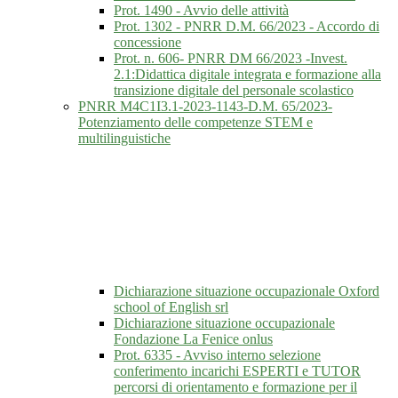
Prot. 1490 - Avvio delle attività
Prot. 1302 - PNRR D.M. 66/2023 - Accordo di
concessione
Prot. n. 606- PNRR DM 66/2023 -Invest.
2.1:Didattica digitale integrata e formazione alla
transizione digitale del personale scolastico
PNRR M4C1I3.1-2023-1143-D.M. 65/2023-
Potenziamento delle competenze STEM e
multilinguistiche
Dichiarazione situazione occupazionale Oxford
school of English srl
Dichiarazione situazione occupazionale
Fondazione La Fenice onlus
Prot. 6335 - Avviso interno selezione
conferimento incarichi ESPERTI e TUTOR
percorsi di orientamento e formazione per il