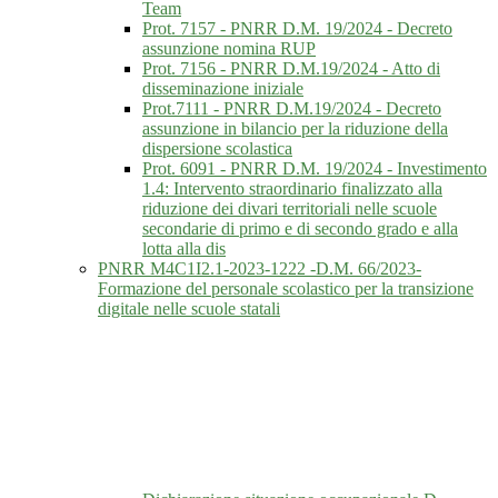
Team
Prot. 7157 - PNRR D.M. 19/2024 - Decreto
assunzione nomina RUP
Prot. 7156 - PNRR D.M.19/2024 - Atto di
disseminazione iniziale
Prot.7111 - PNRR D.M.19/2024 - Decreto
assunzione in bilancio per la riduzione della
dispersione scolastica
Prot. 6091 - PNRR D.M. 19/2024 - Investimento
1.4: Intervento straordinario finalizzato alla
riduzione dei divari territoriali nelle scuole
secondarie di primo e di secondo grado e alla
lotta alla dis
PNRR M4C1I2.1-2023-1222 -D.M. 66/2023-
Formazione del personale scolastico per la transizione
digitale nelle scuole statali