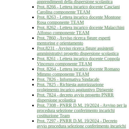
apprendimenti della dispersione scolastica
Prot. 8266 - Lettera incarico docente Casciani
Carolina componente TEAM
Prot. 8263 - Lettera incarico docente Montone
Rosa componente TEAM
Prot. 8262 - Lettera incarico docente Malacchini
Alfonso componente TEAM
Prot. 7860 - Avviso ricerca figure esperti
mentoring e orientamento
Prot.8231 - Avviso ricerca figure assistenti
amministrativi progetto dispersione scolastica
Prot. 8261 - Lettera incarico docente Coppola
Vincenzo componente TEAM
Prot. 8264 - Lettera incarico docente Romano
Mimmo componente TEAM
Prot. 7826 - Informativa Sindacale
Prot. 7825 - Richiesta autorizzazione
svolgimento incarico aggiuntivo Dirigente
Prot. 7824 - decreto avvio progetto PNRR
dispersione scolastica
Prot. 7308 - PNRR D.M. 19/2024 - Avviso per la
procedura selezione conferimento incarichi
costituzione Team
Prot. 7297 - PNRR D.M. 19/2024 - Decreto
avvio procedura selezione conferimento incarichi