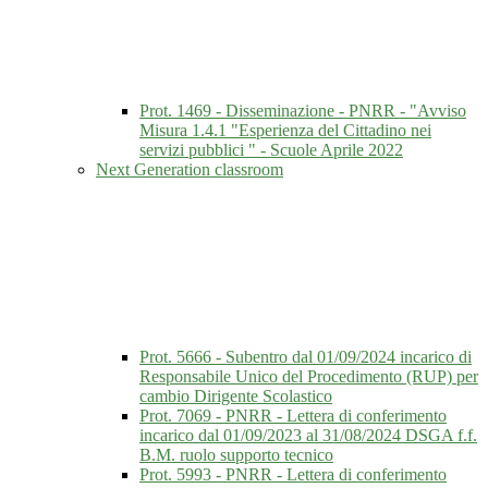
Prot. 1469 - Disseminazione - PNRR - "Avviso
Misura 1.4.1 "Esperienza del Cittadino nei
servizi pubblici " - Scuole Aprile 2022
Next Generation classroom
Prot. 5666 - Subentro dal 01/09/2024 incarico di
Responsabile Unico del Procedimento (RUP) per
cambio Dirigente Scolastico
Prot. 7069 - PNRR - Lettera di conferimento
incarico dal 01/09/2023 al 31/08/2024 DSGA f.f.
B.M. ruolo supporto tecnico
Prot. 5993 - PNRR - Lettera di conferimento