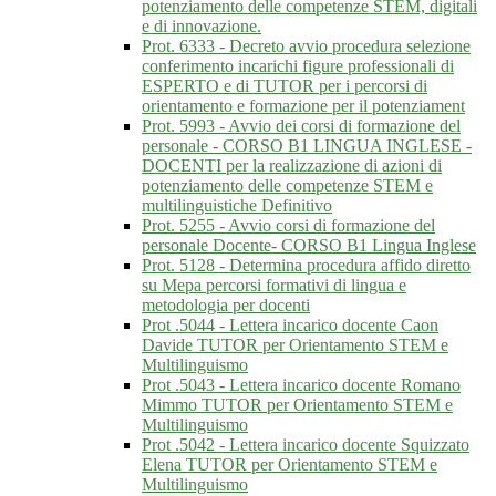
potenziamento delle competenze STEM, digitali
e di innovazione.
Prot. 6333 - Decreto avvio procedura selezione
conferimento incarichi figure professionali di
ESPERTO e di TUTOR per i percorsi di
orientamento e formazione per il potenziament
Prot. 5993 - Avvio dei corsi di formazione del
personale - CORSO B1 LINGUA INGLESE -
DOCENTI per la realizzazione di azioni di
potenziamento delle competenze STEM e
multilinguistiche Definitivo
Prot. 5255 - Avvio corsi di formazione del
personale Docente- CORSO B1 Lingua Inglese
Prot. 5128 - Determina procedura affido diretto
su Mepa percorsi formativi di lingua e
metodologia per docenti
Prot .5044 - Lettera incarico docente Caon
Davide TUTOR per Orientamento STEM e
Multilinguismo
Prot .5043 - Lettera incarico docente Romano
Mimmo TUTOR per Orientamento STEM e
Multilinguismo
Prot .5042 - Lettera incarico docente Squizzato
Elena TUTOR per Orientamento STEM e
Multilinguismo