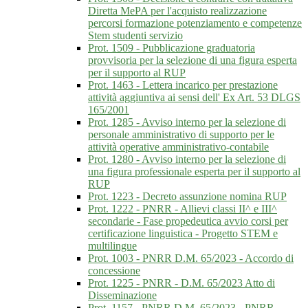
Diretta MePA per l'acquisto realizzazione
percorsi formazione potenziamento e competenze
Stem studenti servizio
Prot. 1509 - Pubblicazione graduatoria
provvisoria per la selezione di una figura esperta
per il supporto al RUP
Prot. 1463 - Lettera incarico per prestazione
attività aggiuntiva ai sensi dell' Ex Art. 53 DLGS
165/2001
Prot. 1285 - Avviso interno per la selezione di
personale amministrativo di supporto per le
attività operative amministrativo-contabile
Prot. 1280 - Avviso interno per la selezione di
una figura professionale esperta per il supporto al
RUP
Prot. 1223 - Decreto assunzione nomina RUP
Prot. 1222 - PNRR - Allievi classi II^ e III^
secondarie - Fase propedeutica avvio corsi per
certificazione linguistica - Progetto STEM e
multilingue
Prot. 1003 - PNRR D.M. 65/2023 - Accordo di
concessione
Prot. 1225 - PNRR - D.M. 65/2023 Atto di
Disseminazione
Prot. 1157 - PNRR D.M. 65/2023 - PNRR -