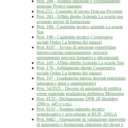
Prot. 286 - Nomina direzione e coordinamento
generale Project manager
Prot.253 - Contratto di lavoro Dott.ssa Piccinini
Prot. 283 - Affido diretto Azienda La scuola spa
acquisto servizi di formazione
Prot. 189 - Capitolato tecnico azienda La scuola
Spa
Prot. 190 - Capitolato tecnico Cooperativa
sociale Onlus La bottega dei ragazzi
Prot. 8107 - Avviso di selezione esperti/tutor
interno-esterno potenziamento, percorsi
orientamento percorsi formativi e laboratoriali
Prot. 169 - Affido diretto Azienda La scuola Spa
Prot. 170 - Affidamento diretto Cooperativa
sociale Onlus La bottega dei ragazzi
Prot. 167 - Graduatoria interna docenti potenziato
laboratori e tutor e amministrativi
Prot. 54/2025 - Decreto di autotutela di rettifica
errore materiale graduatoria definitiva Mentoring
Prot. 8133 - Dichiarazione DPR 28 dicembre
2000 n. 445 e s.m.i.
Prot. 8103 - Nomina supporto tecnico
organizzativo e procedurale al RUP - DSGA
Prot. 8462 - Attestazione di valutazione interventi
di tutoraggio e formazione riduzione dei divari e