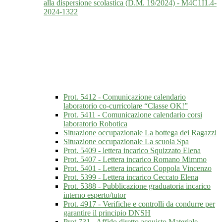
alla dispersione scolastica (D.M. 19/2024) - M4C1I1.4-
2024-1322
Prot. 5412 - Comunicazione calendario
laboratorio co-curricolare “Classe OK!”
Prot. 5411 - Comunicazione calendario corsi
laboratorio Robotica
Situazione occupazionale La bottega dei Ragazzi
Situazione occupazionale La scuola Spa
Prot. 5409 - lettera incarico Squizzato Elena
Prot. 5407 - Lettera incarico Romano Mimmo
Prot. 5401 - Lettera incarico Coppola Vincenzo
Prot. 5399 - Lettera incarico Ceccato Elena
Prot. 5388 - Pubblicazione graduatoria incarico
interno esperto/tutor
Prot. 4917 - Verifiche e controlli da condurre per
garantire il principio DNSH
Prot.731 - Affido diretto acquisto Materiale