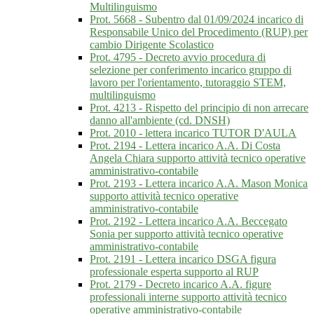
Multilinguismo
Prot. 5668 - Subentro dal 01/09/2024 incarico di
Responsabile Unico del Procedimento (RUP) per
cambio Dirigente Scolastico
Prot. 4795 - Decreto avvio procedura di
selezione per conferimento incarico gruppo di
lavoro per l'orientamento, tutoraggio STEM,
multilinguismo
Prot. 4213 - Rispetto del principio di non arrecare
danno all'ambiente (cd. DNSH)
Prot. 2010 - lettera incarico TUTOR D'AULA
Prot. 2194 - Lettera incarico A.A. Di Costa
Angela Chiara supporto attività tecnico operative
amministrativo-contabile
Prot. 2193 - Lettera incarico A.A. Mason Monica
supporto attività tecnico operative
amministrativo-contabile
Prot. 2192 - Lettera incarico A.A. Beccegato
Sonia per supporto attività tecnico operative
amministrativo-contabile
Prot. 2191 - Lettera incarico DSGA figura
professionale esperta supporto al RUP
Prot. 2179 - Decreto incarico A.A. figure
professionali interne supporto attività tecnico
operative amministrativo-contabile