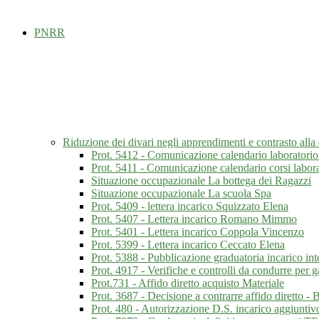
PNRR
Riduzione dei divari negli apprendimenti e contrasto al
Prot. 5412 - Comunicazione calendario laboratorio
Prot. 5411 - Comunicazione calendario corsi labor
Situazione occupazionale La bottega dei Ragazzi
Situazione occupazionale La scuola Spa
Prot. 5409 - lettera incarico Squizzato Elena
Prot. 5407 - Lettera incarico Romano Mimmo
Prot. 5401 - Lettera incarico Coppola Vincenzo
Prot. 5399 - Lettera incarico Ceccato Elena
Prot. 5388 - Pubblicazione graduatoria incarico int
Prot. 4917 - Verifiche e controlli da condurre per 
Prot.731 - Affido diretto acquisto Materiale
Prot. 3687 - Decisione a contrarre affido diretto -
Prot. 480 - Autorizzazione D.S. incarico aggiuntiv