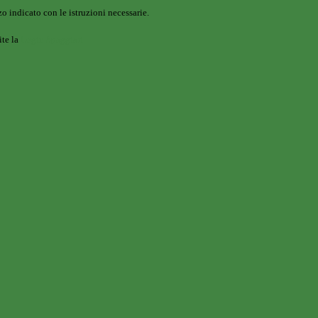
o indicato con le istruzioni necessarie.
ite la
Login Spaggiari