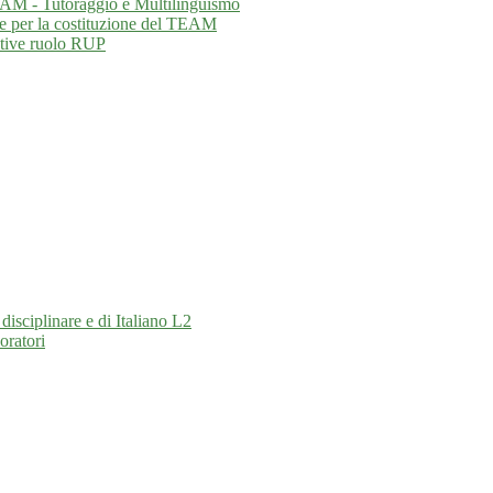
EAM - Tutoraggio e Multilinguismo
ne per la costituzione del TEAM
ative ruolo RUP
isciplinare e di Italiano L2
oratori