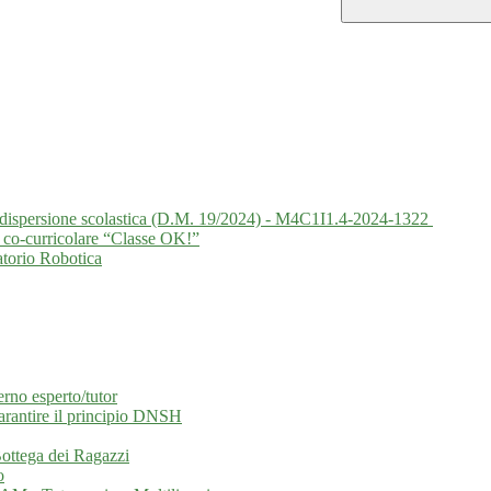
la dispersione scolastica (D.M. 19/2024) - M4C1I1.4-2024-1322
 co-curricolare “Classe OK!”
atorio Robotica
erno esperto/tutor
garantire il principio DNSH
 Bottega dei Ragazzi
o