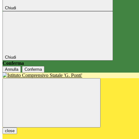
Chiudi
Chiudi
Conferma
Annulla
Conferma
close