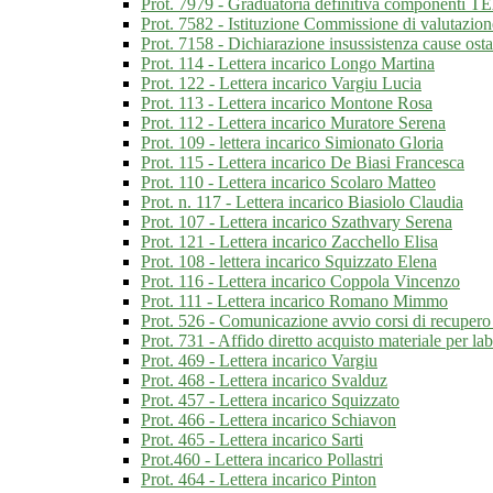
Prot. 7979 - Graduatoria definitiva componenti T
Prot. 7582 - Istituzione Commissione di valutazio
Prot. 7158 - Dichiarazione insussistenza cause ost
Prot. 114 - Lettera incarico Longo Martina
Prot. 122 - Lettera incarico Vargiu Lucia
Prot. 113 - Lettera incarico Montone Rosa
Prot. 112 - Lettera incarico Muratore Serena
Prot. 109 - lettera incarico Simionato Gloria
Prot. 115 - Lettera incarico De Biasi Francesca
Prot. 110 - Lettera incarico Scolaro Matteo
Prot. n. 117 - Lettera incarico Biasiolo Claudia
Prot. 107 - Lettera incarico Szathvary Serena
Prot. 121 - Lettera incarico Zacchello Elisa
Prot. 108 - lettera incarico Squizzato Elena
Prot. 116 - Lettera incarico Coppola Vincenzo
Prot. 111 - Lettera incarico Romano Mimmo
Prot. 526 - Comunicazione avvio corsi di recupero d
Prot. 731 - Affido diretto acquisto materiale per lab
Prot. 469 - Lettera incarico Vargiu
Prot. 468 - Lettera incarico Svalduz
Prot. 457 - Lettera incarico Squizzato
Prot. 466 - Lettera incarico Schiavon
Prot. 465 - Lettera incarico Sarti
Prot.460 - Lettera incarico Pollastri
Prot. 464 - Lettera incarico Pinton