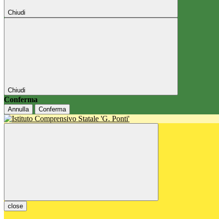
Chiudi
Chiudi
Conferma
Annulla
Conferma
close