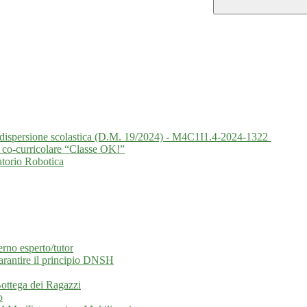
la dispersione scolastica (D.M. 19/2024) - M4C1I1.4-2024-1322
 co-curricolare “Classe OK!”
atorio Robotica
erno esperto/tutor
garantire il principio DNSH
 Bottega dei Ragazzi
o