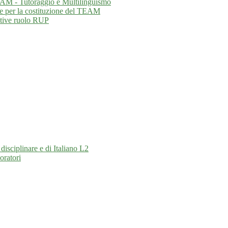
EAM - Tutoraggio e Multilinguismo
ne per la costituzione del TEAM
ative ruolo RUP
isciplinare e di Italiano L2
oratori