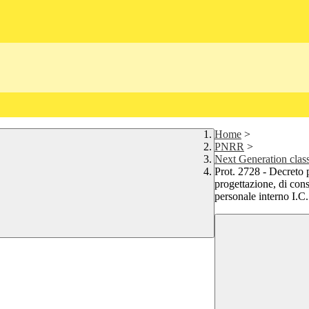
Home
>
PNRR
>
Next Generation cla
Prot. 2728 - Decreto p
progettazione, di co
personale interno I.C