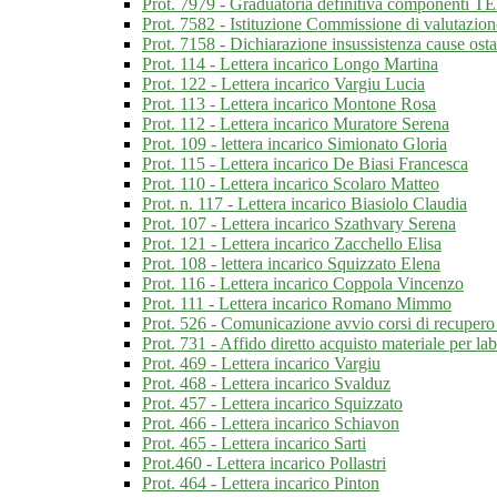
Prot. 7979 - Graduatoria definitiva componenti T
Prot. 7582 - Istituzione Commissione di valutazio
Prot. 7158 - Dichiarazione insussistenza cause ost
Prot. 114 - Lettera incarico Longo Martina
Prot. 122 - Lettera incarico Vargiu Lucia
Prot. 113 - Lettera incarico Montone Rosa
Prot. 112 - Lettera incarico Muratore Serena
Prot. 109 - lettera incarico Simionato Gloria
Prot. 115 - Lettera incarico De Biasi Francesca
Prot. 110 - Lettera incarico Scolaro Matteo
Prot. n. 117 - Lettera incarico Biasiolo Claudia
Prot. 107 - Lettera incarico Szathvary Serena
Prot. 121 - Lettera incarico Zacchello Elisa
Prot. 108 - lettera incarico Squizzato Elena
Prot. 116 - Lettera incarico Coppola Vincenzo
Prot. 111 - Lettera incarico Romano Mimmo
Prot. 526 - Comunicazione avvio corsi di recupero d
Prot. 731 - Affido diretto acquisto materiale per lab
Prot. 469 - Lettera incarico Vargiu
Prot. 468 - Lettera incarico Svalduz
Prot. 457 - Lettera incarico Squizzato
Prot. 466 - Lettera incarico Schiavon
Prot. 465 - Lettera incarico Sarti
Prot.460 - Lettera incarico Pollastri
Prot. 464 - Lettera incarico Pinton