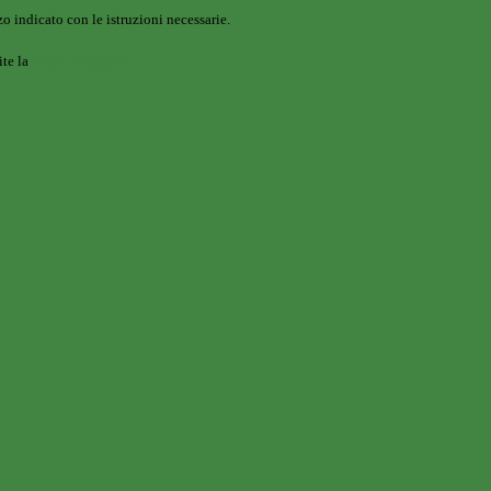
o indicato con le istruzioni necessarie.
ite la
Login Spaggiari