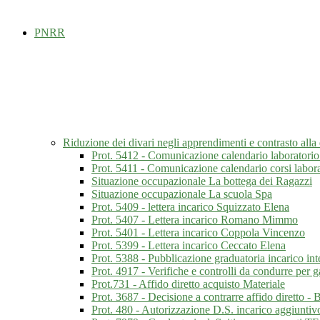
PNRR
Riduzione dei divari negli apprendimenti e contrasto al
Prot. 5412 - Comunicazione calendario laboratorio
Prot. 5411 - Comunicazione calendario corsi labor
Situazione occupazionale La bottega dei Ragazzi
Situazione occupazionale La scuola Spa
Prot. 5409 - lettera incarico Squizzato Elena
Prot. 5407 - Lettera incarico Romano Mimmo
Prot. 5401 - Lettera incarico Coppola Vincenzo
Prot. 5399 - Lettera incarico Ceccato Elena
Prot. 5388 - Pubblicazione graduatoria incarico int
Prot. 4917 - Verifiche e controlli da condurre per 
Prot.731 - Affido diretto acquisto Materiale
Prot. 3687 - Decisione a contrarre affido diretto -
Prot. 480 - Autorizzazione D.S. incarico aggiuntiv