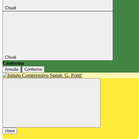
Chiudi
Chiudi
Conferma
Annulla
Conferma
close