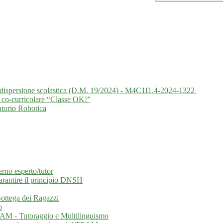
la dispersione scolastica (D.M. 19/2024) - M4C1I1.4-2024-1322
 co-curricolare “Classe OK!”
atorio Robotica
erno esperto/tutor
garantire il principio DNSH
 Bottega dei Ragazzi
o
EAM - Tutoraggio e Multilinguismo