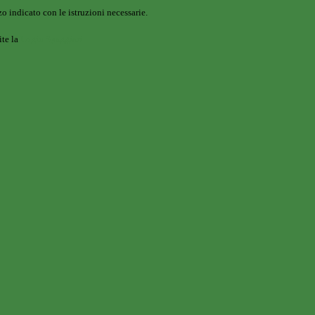
o indicato con le istruzioni necessarie.
ite la
Login Spaggiari