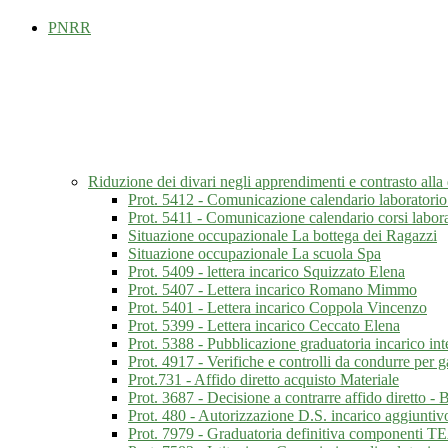
PNRR
Riduzione dei divari negli apprendimenti e contrasto al
Prot. 5412 - Comunicazione calendario laboratorio
Prot. 5411 - Comunicazione calendario corsi labor
Situazione occupazionale La bottega dei Ragazzi
Situazione occupazionale La scuola Spa
Prot. 5409 - lettera incarico Squizzato Elena
Prot. 5407 - Lettera incarico Romano Mimmo
Prot. 5401 - Lettera incarico Coppola Vincenzo
Prot. 5399 - Lettera incarico Ceccato Elena
Prot. 5388 - Pubblicazione graduatoria incarico int
Prot. 4917 - Verifiche e controlli da condurre per 
Prot.731 - Affido diretto acquisto Materiale
Prot. 3687 - Decisione a contrarre affido diretto -
Prot. 480 - Autorizzazione D.S. incarico aggiuntiv
Prot. 7979 - Graduatoria definitiva componenti T