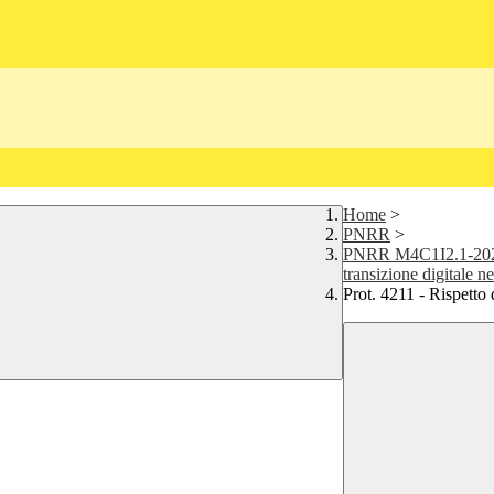
Home
>
PNRR
>
PNRR M4C1I2.1-2023-
transizione digitale ne
Prot. 4211 - Rispetto