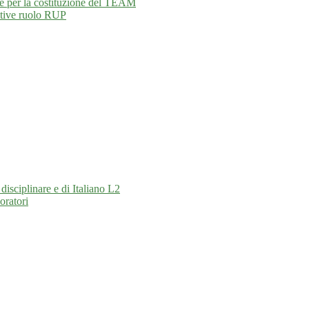
ne per la costituzione del TEAM
ative ruolo RUP
isciplinare e di Italiano L2
oratori