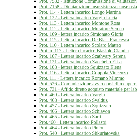
Prot. 7582 - Istituzione Commissione di valutazio
Prot. 7158 - Dichiarazione insussistenza cause ost
Prot. 114 - Lettera incarico Longo Martina
Prot. 122 - Lettera incarico Vargiu Lucia
Prot. 113 - Lettera incarico Montone Rosa
Prot. 112 - Lettera incarico Muratore Serena
Prot. 109 - lettera incarico Simionato Gloria
Prot. 115 - Lettera incarico De Biasi Francesca
Prot. 110 - Lettera incarico Scolaro Matteo
Prot. n. 117 - Lettera incarico Biasiolo Claudia
Prot. 107 - Lettera incarico Szathvary Serena
Prot. 121 - Lettera incarico Zacchello Elisa
Prot. 108 - lettera incarico Squizzato Elena
Prot. 116 - Lettera incarico Coppola Vincenzo
Prot. 111 - Lettera incarico Romano Mimmo
Prot. 526 - Comunicazione avvio corsi di recupero d
Prot. 731 - Affido diretto acquisto materiale per lab
Prot. 469 - Lettera incarico Vargiu
Prot. 468 - Lettera incarico Svalduz
Prot. 457 - Lettera incarico Squizzato
Prot. 466 - Lettera incarico Schiavon
Prot. 465 - Lettera incarico Sarti
Prot.460 - Lettera incarico Pollastri
Prot. 464 - Lettera incarico Pinton
Prot. 540 - Lettera incarico Shkurlatovska