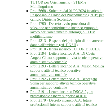
TUTOR per Orientamento - STEM e
Multilinguismo
Prot. 5668 - Subentro dal 01/09/2024 incarico di
Responsabile Unico del Procedimento (RUP) per
cambio Dirigente Scolastico
Prot. 4795 - Decreto avvio procedura di
selezione per conferimento incarico gruppo di
lavoro per l'orientamento, tutoraggio STEM,
multilinguismo
Prot. 4213 - Rispetto del principio di non arrecare
danno all'ambiente (cd. DNSH)
Prot. 2010 - lettera incarico TUTOR D'AULA
Prot. 2194 - Lettera incarico A.A. Di Costa
Angela Chiara supporto attività tecnico operative
amministrativo-contabile
Prot. 2193 - Lettera incarico A.A. Mason Monica
supporto attività tecnico operative
amministrativo-contabile
Prot. 2192 - Lettera incarico A.A. Beccegato
Sonia per supporto attività tecnico operative
amministrativo-contabile
Prot. 2191 - Lettera incarico DSGA figura
professionale esperta supporto al RUP
Prot. 2179 - Decreto incarico A.A. figure
professionali interne supporto attività tecnico