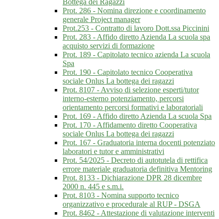
Bottega dei Ragazzi
Prot. 286 - Nomina direzione e coordinamento
generale Project manager
Prot.253 - Contratto di lavoro Dott.ssa Piccinini
Prot. 283 - Affido diretto Azienda La scuola spa
acquisto servizi di formazione
Prot. 189 - Capitolato tecnico azienda La scuola
Spa
Prot. 190 - Capitolato tecnico Cooperativa
sociale Onlus La bottega dei ragazzi
Prot. 8107 - Avviso di selezione esperti/tutor
interno-esterno potenziamento, percorsi
orientamento percorsi formativi e laboratoriali
Prot. 169 - Affido diretto Azienda La scuola Spa
Prot. 170 - Affidamento diretto Cooperativa
sociale Onlus La bottega dei ragazzi
Prot. 167 - Graduatoria interna docenti potenziato
laboratori e tutor e amministrativi
Prot. 54/2025 - Decreto di autotutela di rettifica
errore materiale graduatoria definitiva Mentoring
Prot. 8133 - Dichiarazione DPR 28 dicembre
2000 n. 445 e s.m.i.
Prot. 8103 - Nomina supporto tecnico
organizzativo e procedurale al RUP - DSGA
Prot. 8462 - Attestazione di valutazione interventi