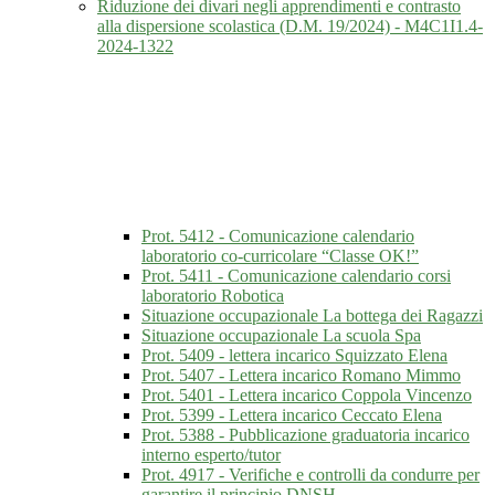
Riduzione dei divari negli apprendimenti e contrasto
alla dispersione scolastica (D.M. 19/2024) - M4C1I1.4-
2024-1322
Prot. 5412 - Comunicazione calendario
laboratorio co-curricolare “Classe OK!”
Prot. 5411 - Comunicazione calendario corsi
laboratorio Robotica
Situazione occupazionale La bottega dei Ragazzi
Situazione occupazionale La scuola Spa
Prot. 5409 - lettera incarico Squizzato Elena
Prot. 5407 - Lettera incarico Romano Mimmo
Prot. 5401 - Lettera incarico Coppola Vincenzo
Prot. 5399 - Lettera incarico Ceccato Elena
Prot. 5388 - Pubblicazione graduatoria incarico
interno esperto/tutor
Prot. 4917 - Verifiche e controlli da condurre per
garantire il principio DNSH