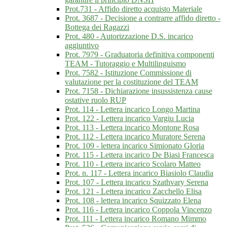
Prot.731 - Affido diretto acquisto Materiale
Prot. 3687 - Decisione a contrarre affido diretto -
Bottega dei Ragazzi
Prot. 480 - Autorizzazione D.S. incarico
aggiuntivo
Prot. 7979 - Graduatoria definitiva componenti
TEAM - Tutoraggio e Multilinguismo
Prot. 7582 - Istituzione Commissione di
valutazione per la costituzione del TEAM
Prot. 7158 - Dichiarazione insussistenza cause
ostative ruolo RUP
Prot. 114 - Lettera incarico Longo Martina
Prot. 122 - Lettera incarico Vargiu Lucia
Prot. 113 - Lettera incarico Montone Rosa
Prot. 112 - Lettera incarico Muratore Serena
Prot. 109 - lettera incarico Simionato Gloria
Prot. 115 - Lettera incarico De Biasi Francesca
Prot. 110 - Lettera incarico Scolaro Matteo
Prot. n. 117 - Lettera incarico Biasiolo Claudia
Prot. 107 - Lettera incarico Szathvary Serena
Prot. 121 - Lettera incarico Zacchello Elisa
Prot. 108 - lettera incarico Squizzato Elena
Prot. 116 - Lettera incarico Coppola Vincenzo
Prot. 111 - Lettera incarico Romano Mimmo