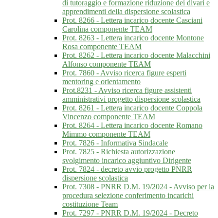
di tutoraggio e formazione riduzione dei divari e
apprendimenti della dispersione scolastica
Prot. 8266 - Lettera incarico docente Casciani
Carolina componente TEAM
Prot. 8263 - Lettera incarico docente Montone
Rosa componente TEAM
Prot. 8262 - Lettera incarico docente Malacchini
Alfonso componente TEAM
Prot. 7860 - Avviso ricerca figure esperti
mentoring e orientamento
Prot.8231 - Avviso ricerca figure assistenti
amministrativi progetto dispersione scolastica
Prot. 8261 - Lettera incarico docente Coppola
Vincenzo componente TEAM
Prot. 8264 - Lettera incarico docente Romano
Mimmo componente TEAM
Prot. 7826 - Informativa Sindacale
Prot. 7825 - Richiesta autorizzazione
svolgimento incarico aggiuntivo Dirigente
Prot. 7824 - decreto avvio progetto PNRR
dispersione scolastica
Prot. 7308 - PNRR D.M. 19/2024 - Avviso per la
procedura selezione conferimento incarichi
costituzione Team
Prot. 7297 - PNRR D.M. 19/2024 - Decreto