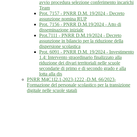
avvio procedura selezione conferimento incarichi
Team
Prot. 7157 - PNRR D.M. 19/2024 - Decreto
assunzione nomina RUP
Prot. 7156 - PNRR D.M.19/2024 - Atto di
disseminazione iniziale
Prot.7111 - PNRR D.M.19/2024 - Decreto
assunzione in bilancio per la riduzione della
dispersione scolastica
Prot. 6091 - PNRR D.M. 19/2024 - Investimento
1.4: Intervento straordinario finalizzato alla
riduzione dei divari territoriali nelle scuole
secondarie di primo e di secondo grado e alla
lotta alla dis
PNRR M4C1I2.1-2023-1222 -D.M. 66/2023-
Formazione del personale scolastico per la transizione
digitale nelle scuole statali