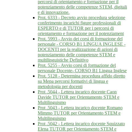
percorsi di orientamento e formazione per il
potenziamento delle competenze STEM, digitali
e di innovazione.
Prot. 6333 - Decreto avvio procedura selezione
conferimento incarichi figure professionali di
ESPERTO e di TUTOR per i percorsi di
orientamento e formazione per il potenziament
Prot. 5993 - Avvio dei corsi di formazione del
personale - CORSO B1 LINGUA INGLESE -
DOCENTI per la realizzazione di azioni di
potenziamento delle competenze STEM e
multilinguistiche Definitivo
Prot. 5255 - Avvio corsi di formazione del
personale Docente- CORSO B1 Lingua Inglese
Prot. 5128 - Determina procedura affido diretto
su Mepa percorsi formativi di lingua e
metodologia per docenti
Prot .5044 - Lettera incarico docente Caon
Davide TUTOR per Orientamento STEM e
Multilinguismo
Prot .5043 - Lettera incarico docente Romano
Mimmo TUTOR per Orientamento STEM e
Multilinguismo
Prot .5042 - Lettera incarico docente Squizzato
Elena TUTOR per Orientamento STEM e