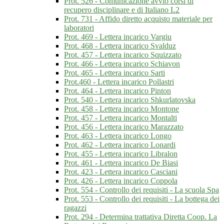
Prot. 526 - Comunicazione avvio corsi di
recupero disciplinare e di Italiano L2
Prot. 731 - Affido diretto acquisto materiale per
laboratori
Prot. 469 - Lettera incarico Vargiu
Prot. 468 - Lettera incarico Svalduz
Prot. 457 - Lettera incarico Squizzato
Prot. 466 - Lettera incarico Schiavon
Prot. 465 - Lettera incarico Sarti
Prot.460 - Lettera incarico Pollastri
Prot. 464 - Lettera incarico Pinton
Prot. 540 - Lettera incarico Shkurlatovska
Prot. 458 - Lettera incarico Montone
Prot. 457 - Lettera incarico Montalti
Prot. 456 - Lettera incarico Marazzato
Prot. 463 - Lettera incarico Longo
Prot. 462 - Lettera incarico Lonardi
Prot. 455 - Lettera incarico Libralon
Prot. 461 - Lettera incarico De Biasi
Prot. 423 - Lettera incarico Casciani
Prot. 426 - Lettera incarico Coppola
Prot. 554 - Controllo dei requisiti - La scuola Spa
Prot. 553 - Controllo dei requisiti - La bottega dei
ragazzi
Prot. 294 - Determina trattativa Diretta Coop. La