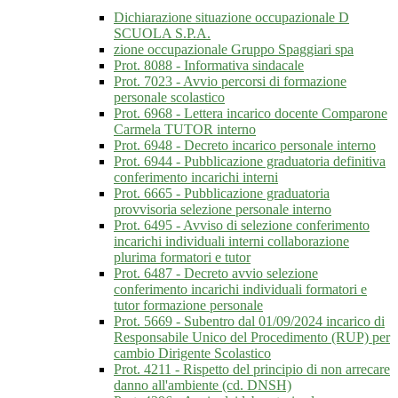
Dichiarazione situazione occupazionale D
SCUOLA S.P.A.
zione occupazionale Gruppo Spaggiari spa
Prot. 8088 - Informativa sindacale
Prot. 7023 - Avvio percorsi di formazione
personale scolastico
Prot. 6968 - Lettera incarico docente Comparone
Carmela TUTOR interno
Prot. 6948 - Decreto incarico personale interno
Prot. 6944 - Pubblicazione graduatoria definitiva
conferimento incarichi interni
Prot. 6665 - Pubblicazione graduatoria
provvisoria selezione personale interno
Prot. 6495 - Avviso di selezione conferimento
incarichi individuali interni collaborazione
plurima formatori e tutor
Prot. 6487 - Decreto avvio selezione
conferimento incarichi individuali formatori e
tutor formazione personale
Prot. 5669 - Subentro dal 01/09/2024 incarico di
Responsabile Unico del Procedimento (RUP) per
cambio Dirigente Scolastico
Prot. 4211 - Rispetto del principio di non arrecare
danno all'ambiente (cd. DNSH)