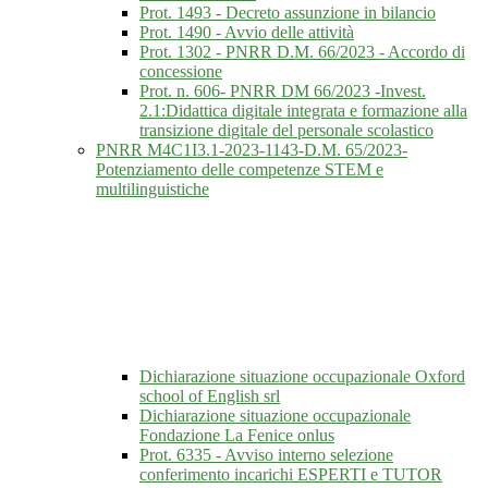
Prot. 1493 - Decreto assunzione in bilancio
Prot. 1490 - Avvio delle attività
Prot. 1302 - PNRR D.M. 66/2023 - Accordo di
concessione
Prot. n. 606- PNRR DM 66/2023 -Invest.
2.1:Didattica digitale integrata e formazione alla
transizione digitale del personale scolastico
PNRR M4C1I3.1-2023-1143-D.M. 65/2023-
Potenziamento delle competenze STEM e
multilinguistiche
Dichiarazione situazione occupazionale Oxford
school of English srl
Dichiarazione situazione occupazionale
Fondazione La Fenice onlus
Prot. 6335 - Avviso interno selezione
conferimento incarichi ESPERTI e TUTOR