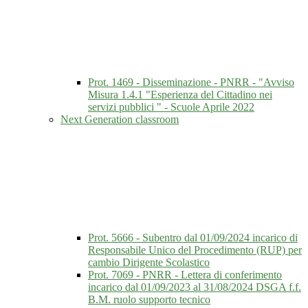
Prot. 1469 - Disseminazione - PNRR - "Avviso
Misura 1.4.1 "Esperienza del Cittadino nei
servizi pubblici " - Scuole Aprile 2022
Next Generation classroom
Prot. 5666 - Subentro dal 01/09/2024 incarico di
Responsabile Unico del Procedimento (RUP) per
cambio Dirigente Scolastico
Prot. 7069 - PNRR - Lettera di conferimento
incarico dal 01/09/2023 al 31/08/2024 DSGA f.f.
B.M. ruolo supporto tecnico