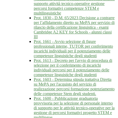
supporto attività tecnico-operative gestione
percorsi formativi competenze STEM e
multilinguistiche
Prot. 1830 - D.M. 65/2023 Decisione a contrarre
per l’affidamento diretto su MePA per servizio di
rilascio della certificazione linguistica - esami
Cambridge A2 KEY for Schools - alunni classi
III
Prot. 1661 - Avvio selezione di figure
professionali interne, TUTOR per conferimento
incarichi individuali per il potenziamento delle
competenze linguistiche degli studenti
Prot. 1613 - Decreto per l'avvio di procedura di
selezione per il conferimento di incarichi
individuali percorsi per il potenziamento delle
competenze linguistiche degli studenti
Prot. 1603 - Determina stipula trattativa Diretta
su MePA per l'acquisto del servizio di
realizzazione percorsi formazione potenziamento
delle competenze Stem degli studenti.
Prot. 1600 - Pubblicazione graduatoria
provvisoria per la selezione di personale interno
di supporto per le attività tecnico-operative per la
gestione di percorsi formativi progetto STEM e
multilingue