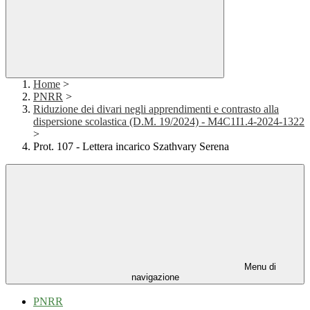
Home
>
PNRR
>
Riduzione dei divari negli apprendimenti e contrasto alla
dispersione scolastica (D.M. 19/2024) - M4C1I1.4-2024-1322
>
Prot. 107 - Lettera incarico Szathvary Serena
Menu di
navigazione
PNRR