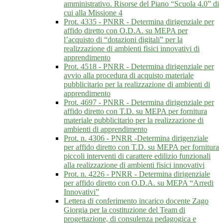
amministrativo. Risorse del Piano “Scuola 4.0” di
cui alla Missione 4
Prot. 4335 - PNRR - Determina dirigenziale per
affido diretto con O.D.A. su MEPA per
l’acquisto di “dotazioni digitali” per la
realizzazione di ambienti fisici innovativi di
apprendimento
Prot. 4518 - PNRR - Determina dirigenziale per
avvio alla procedura di acquisto materiale
pubblicitario per la realizzazione di ambienti di
apprendimento
Prot. 4697 - PNRR - Determina dirigenziale per
affido diretto con T.D. su MEPA per fornitura
materiale pubblicitario per la realizzazione di
ambienti di apprendimento
Prot. n. 4306 - PNRR -Determina dirigenziale
per affido diretto con T.D. su MEPA per fornitura
piccoli interventi di carattere edilizio funzionali
alla realizzazione di ambienti fisici innovativi
Prot. n. 4226 - PNRR - Determina dirigenziale
per affido diretto con O.D.A. su MEPA “Arredi
Innovativi”
Lettera di conferimento incarico docente Zago
Giorgia per la costituzione del Team di
progettazione, di consulenza pedagogica e