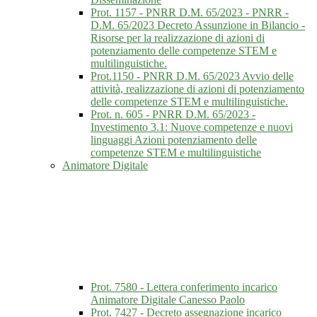
Prot. 1157 - PNRR D.M. 65/2023 - PNRR -
D.M. 65/2023 Decreto Assunzione in Bilancio -
Risorse per la realizzazione di azioni di
potenziamento delle competenze STEM e
multilinguistiche.
Prot.1150 - PNRR D.M. 65/2023 Avvio delle
attività, realizzazione di azioni di potenziamento
delle competenze STEM e multilinguistiche.
Prot. n. 605 - PNRR D.M. 65/2023 -
Investimento 3.1: Nuove competenze e nuovi
linguaggi Azioni potenziamento delle
competenze STEM e multilinguistiche
Animatore Digitale
Prot. 7580 - Lettera conferimento incarico
Animatore Digitale Canesso Paolo
Prot. 7427 - Decreto assegnazione incarico