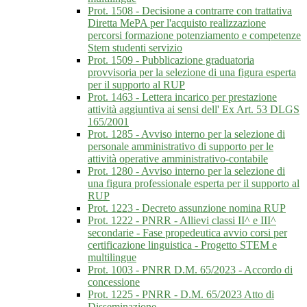
Prot. 1508 - Decisione a contrarre con trattativa
Diretta MePA per l'acquisto realizzazione
percorsi formazione potenziamento e competenze
Stem studenti servizio
Prot. 1509 - Pubblicazione graduatoria
provvisoria per la selezione di una figura esperta
per il supporto al RUP
Prot. 1463 - Lettera incarico per prestazione
attività aggiuntiva ai sensi dell' Ex Art. 53 DLGS
165/2001
Prot. 1285 - Avviso interno per la selezione di
personale amministrativo di supporto per le
attività operative amministrativo-contabile
Prot. 1280 - Avviso interno per la selezione di
una figura professionale esperta per il supporto al
RUP
Prot. 1223 - Decreto assunzione nomina RUP
Prot. 1222 - PNRR - Allievi classi II^ e III^
secondarie - Fase propedeutica avvio corsi per
certificazione linguistica - Progetto STEM e
multilingue
Prot. 1003 - PNRR D.M. 65/2023 - Accordo di
concessione
Prot. 1225 - PNRR - D.M. 65/2023 Atto di
Disseminazione