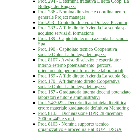
Prot. 294 - Determina trattativa Diretta Coop. La
Bottega dei Ragazzi
Prot. 286 - Nomina direzione e coordinamento
generale Project manager
Prot.253 - Contratto di lavoro Dott.ssa Piccinini
Prot. 283 - Affido diretto Azienda La scuola spa
acquisto servizi di formazione
Prot. 189 - Capitolato tecnico azienda La scuola
Spa
Prot. 190 - Capitolato tecnico Cooperativa
sociale Onlus La bottega dei ragazzi
Prot. 8107 - Avviso di selezione esperti/tutor
interno-esterno potenziamento, percorsi
orientamento percorsi formativi e laboratoriali
Prot. 169 - Affido diretto Azienda La scuola Spa
Prot. 170 - Affidamento diretto Cooperativa
sociale Onlus La bottega dei ragazzi
Prot. 167 - Graduatoria interna docenti potenziato
laboratori e tutor e amministrativi
Prot. 54/2025 - Decreto di autotutela di rettifica
errore materiale graduatoria definitiva Mentoring
Prot. 8133 - Dichiarazione DPR 28 dicembre
2000 n. 445 e s.m.i.
Prot. 8103 - Nomina supporto tecnico
organizzativo e procedurale al RUP - DSGA