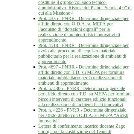
costituire il gruppo collaudo tecnico-
amministrativo. Risorse del Piano “Scuola 4.0” di
cui alla Missione 4
Prot. 4335 - PNRR - Determina dirigenziale per
affido diretto con O.D.A. su MEPA per
l’acquisto di “dotazioni digitali” per la
realizzazione di ambienti fisici innovativi di
apprendimento
Prot. 4518 - PNRR - Determina dirigenziale per
avvio alla procedura di acquisto materiale
pubblicitario per la realizzazione di ambienti di
apprendimento
Prot. 4697 - PNRR - Determina dirigenziale per
affido diretto con T.D. su MEPA per fornitura
materiale pubblicitario per la realizzazione di
ambienti di apprendimento
Prot. n. 4306 - PNRR -Determina dirigenziale
per affido diretto con T.D. su MEPA per fornitura
piccoli interventi di carattere edilizio funzionali
alla realizzazione di ambienti fisici innovativi
Prot. n. 4226 - PNRR - Determina dirigenziale
per affido diretto con O.D.A. su MEPA “Arredi
Innovativi”
Lettera di conferimento incarico docente Zago
Giorgia per la costituzione del Team di