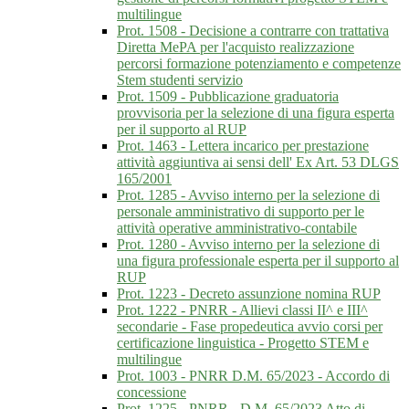
multilingue
Prot. 1508 - Decisione a contrarre con trattativa
Diretta MePA per l'acquisto realizzazione
percorsi formazione potenziamento e competenze
Stem studenti servizio
Prot. 1509 - Pubblicazione graduatoria
provvisoria per la selezione di una figura esperta
per il supporto al RUP
Prot. 1463 - Lettera incarico per prestazione
attività aggiuntiva ai sensi dell' Ex Art. 53 DLGS
165/2001
Prot. 1285 - Avviso interno per la selezione di
personale amministrativo di supporto per le
attività operative amministrativo-contabile
Prot. 1280 - Avviso interno per la selezione di
una figura professionale esperta per il supporto al
RUP
Prot. 1223 - Decreto assunzione nomina RUP
Prot. 1222 - PNRR - Allievi classi II^ e III^
secondarie - Fase propedeutica avvio corsi per
certificazione linguistica - Progetto STEM e
multilingue
Prot. 1003 - PNRR D.M. 65/2023 - Accordo di
concessione
Prot. 1225 - PNRR - D.M. 65/2023 Atto di