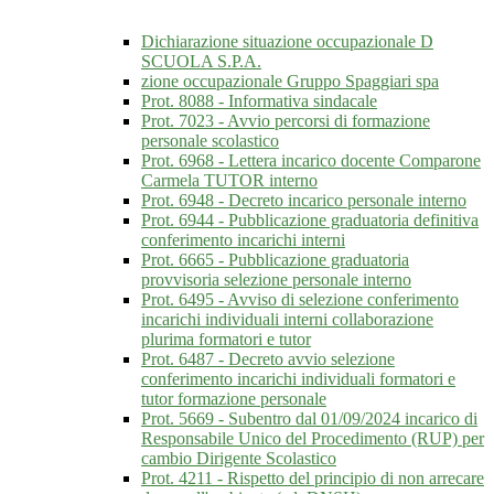
Dichiarazione situazione occupazionale D
SCUOLA S.P.A.
zione occupazionale Gruppo Spaggiari spa
Prot. 8088 - Informativa sindacale
Prot. 7023 - Avvio percorsi di formazione
personale scolastico
Prot. 6968 - Lettera incarico docente Comparone
Carmela TUTOR interno
Prot. 6948 - Decreto incarico personale interno
Prot. 6944 - Pubblicazione graduatoria definitiva
conferimento incarichi interni
Prot. 6665 - Pubblicazione graduatoria
provvisoria selezione personale interno
Prot. 6495 - Avviso di selezione conferimento
incarichi individuali interni collaborazione
plurima formatori e tutor
Prot. 6487 - Decreto avvio selezione
conferimento incarichi individuali formatori e
tutor formazione personale
Prot. 5669 - Subentro dal 01/09/2024 incarico di
Responsabile Unico del Procedimento (RUP) per
cambio Dirigente Scolastico
Prot. 4211 - Rispetto del principio di non arrecare