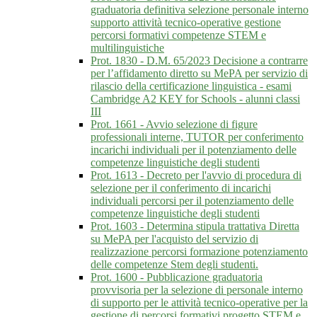
graduatoria definitiva selezione personale interno
supporto attività tecnico-operative gestione
percorsi formativi competenze STEM e
multilinguistiche
Prot. 1830 - D.M. 65/2023 Decisione a contrarre
per l’affidamento diretto su MePA per servizio di
rilascio della certificazione linguistica - esami
Cambridge A2 KEY for Schools - alunni classi
III
Prot. 1661 - Avvio selezione di figure
professionali interne, TUTOR per conferimento
incarichi individuali per il potenziamento delle
competenze linguistiche degli studenti
Prot. 1613 - Decreto per l'avvio di procedura di
selezione per il conferimento di incarichi
individuali percorsi per il potenziamento delle
competenze linguistiche degli studenti
Prot. 1603 - Determina stipula trattativa Diretta
su MePA per l'acquisto del servizio di
realizzazione percorsi formazione potenziamento
delle competenze Stem degli studenti.
Prot. 1600 - Pubblicazione graduatoria
provvisoria per la selezione di personale interno
di supporto per le attività tecnico-operative per la
gestione di percorsi formativi progetto STEM e