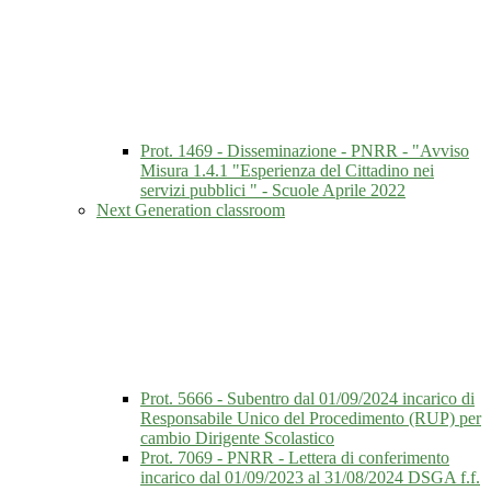
Prot. 1469 - Disseminazione - PNRR - "Avviso
Misura 1.4.1 "Esperienza del Cittadino nei
servizi pubblici " - Scuole Aprile 2022
Next Generation classroom
Prot. 5666 - Subentro dal 01/09/2024 incarico di
Responsabile Unico del Procedimento (RUP) per
cambio Dirigente Scolastico
Prot. 7069 - PNRR - Lettera di conferimento
incarico dal 01/09/2023 al 31/08/2024 DSGA f.f.