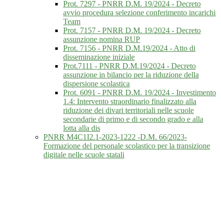
Prot. 7297 - PNRR D.M. 19/2024 - Decreto
avvio procedura selezione conferimento incarichi
Team
Prot. 7157 - PNRR D.M. 19/2024 - Decreto
assunzione nomina RUP
Prot. 7156 - PNRR D.M.19/2024 - Atto di
disseminazione iniziale
Prot.7111 - PNRR D.M.19/2024 - Decreto
assunzione in bilancio per la riduzione della
dispersione scolastica
Prot. 6091 - PNRR D.M. 19/2024 - Investimento
1.4: Intervento straordinario finalizzato alla
riduzione dei divari territoriali nelle scuole
secondarie di primo e di secondo grado e alla
lotta alla dis
PNRR M4C1I2.1-2023-1222 -D.M. 66/2023-
Formazione del personale scolastico per la transizione
digitale nelle scuole statali