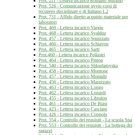
Prot. 111 - Lettera incarico Romano Mimmo
Prot. 526 - Comunicazione avvio corsi di
recupero disciplinare e di Italiano L2
Prot. 731 - Affido diretto acquisto materiale per
laboratori
Prot. 469 - Lettera incarico Vargiu
Prot. 468 - Lettera incarico Svalduz
Prot. 457 - Lettera incarico Squizzato
Prot. 466 - Lettera incarico Schiavon
Prot. 465 - Lettera incarico Sarti
Prot.460 - Lettera incarico Pollastri
Prot. 464 - Lettera incarico Pinton
Prot. 540 - Lettera incarico Shkurlatovska
Prot. 458 - Lettera incarico Montone
Prot. 457 - Lettera incarico Montalti
Prot. 456 - Lettera incarico Marazzato
Prot. 463 - Lettera incarico Longo
Prot. 462 - Lettera incarico Lonardi
Prot. 455 - Lettera incarico Libralon
Prot. 461 - Lettera incarico De Biasi
Prot. 423 - Lettera incarico Casciani
Prot. 426 - Lettera incarico Coppola
Prot. 554 - Controllo dei requisiti - La scuola Spa
Prot. 553 - Controllo dei requisiti - La bottega dei
ragazzi