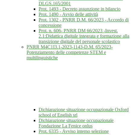
DLGS.165/2001
Prot. 1493 - Decreto assunzione in bilancio
Prot. 1490 - Avvio delle attività
Prot. 1302 - PNRR D.M. 66/2023 - Accordo di
concessione
Prot. n. 606- PNRR DM 66/2023 -Invest.
2.1:Didattica digitale integrata e formazione alla
transizione digitale del personale scolastico
PNRR M4C1I3.1-2023-1143-D.M. 65/2023-
Potenziamento delle competenze STEM e
multilinguistiche
Dichiarazione situazione occupazionale Oxford
school of English srl
Dichiarazione situazione occupazionale
Fondazione La Fenice onlus
Prot. 6335 - Avviso interno selezione