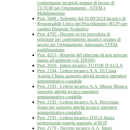
conferimento incarichi gruppo di lavoro di
TUTOR per Orientamento - STEM e
Multilinguismo
Prot. 5668 - Subentro dal 01/09/2024 incarico di
Responsabile Unico del Procedimento (RUP) per
cambio Dirigente Scolastico
Prot. 4795 - Decreto avvio procedura di
selezione per conferimento incarico gruppo di
lavoro per l'orientamento, tutoraggio STEM,
multilinguismo
Prot. 4213 - Rispetto del principio di non arrecare
danno all'ambiente (cd. DNSH)
Prot. 2010 - lettera incarico TUTOR D'AULA
Prot. 2194 - Lettera incarico A.A. Di Costa
Angela Chiara supporto attività tecnico operative
amministrativo-contabile
Prot. 2193 - Lettera incarico A.A. Mason Monica
supporto attività tecnico operative
amministrativo-contabile
Prot. 2192 - Lettera incarico A.A. Beccegato
Sonia per supporto attività tecnico operative
amministrativo-contabile
Prot. 2191 - Lettera incarico DSGA figura
professionale esperta supporto al RUP
Prot. 2179 - Decreto incarico A.A. figure