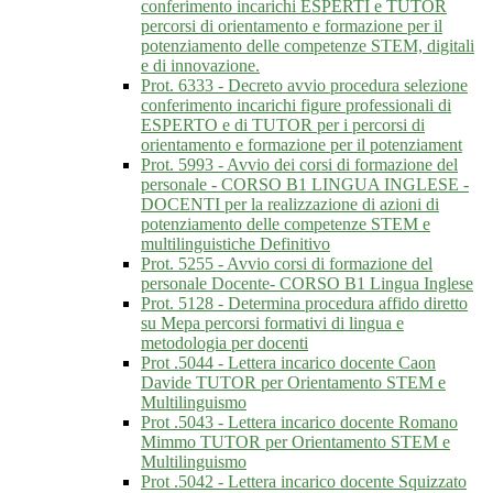
conferimento incarichi ESPERTI e TUTOR
percorsi di orientamento e formazione per il
potenziamento delle competenze STEM, digitali
e di innovazione.
Prot. 6333 - Decreto avvio procedura selezione
conferimento incarichi figure professionali di
ESPERTO e di TUTOR per i percorsi di
orientamento e formazione per il potenziament
Prot. 5993 - Avvio dei corsi di formazione del
personale - CORSO B1 LINGUA INGLESE -
DOCENTI per la realizzazione di azioni di
potenziamento delle competenze STEM e
multilinguistiche Definitivo
Prot. 5255 - Avvio corsi di formazione del
personale Docente- CORSO B1 Lingua Inglese
Prot. 5128 - Determina procedura affido diretto
su Mepa percorsi formativi di lingua e
metodologia per docenti
Prot .5044 - Lettera incarico docente Caon
Davide TUTOR per Orientamento STEM e
Multilinguismo
Prot .5043 - Lettera incarico docente Romano
Mimmo TUTOR per Orientamento STEM e
Multilinguismo
Prot .5042 - Lettera incarico docente Squizzato