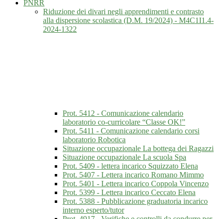
PNRR
Riduzione dei divari negli apprendimenti e contrasto
alla dispersione scolastica (D.M. 19/2024) - M4C1I1.4-
2024-1322
Prot. 5412 - Comunicazione calendario
laboratorio co-curricolare “Classe OK!”
Prot. 5411 - Comunicazione calendario corsi
laboratorio Robotica
Situazione occupazionale La bottega dei Ragazzi
Situazione occupazionale La scuola Spa
Prot. 5409 - lettera incarico Squizzato Elena
Prot. 5407 - Lettera incarico Romano Mimmo
Prot. 5401 - Lettera incarico Coppola Vincenzo
Prot. 5399 - Lettera incarico Ceccato Elena
Prot. 5388 - Pubblicazione graduatoria incarico
interno esperto/tutor
Prot. 4917 - Verifiche e controlli da condurre per