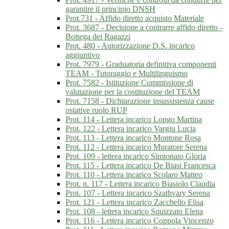
garantire il principio DNSH
Prot.731 - Affido diretto acquisto Materiale
Prot. 3687 - Decisione a contrarre affido diretto -
Bottega dei Ragazzi
Prot. 480 - Autorizzazione D.S. incarico
aggiuntivo
Prot. 7979 - Graduatoria definitiva componenti
TEAM - Tutoraggio e Multilinguismo
Prot. 7582 - Istituzione Commissione di
valutazione per la costituzione del TEAM
Prot. 7158 - Dichiarazione insussistenza cause
ostative ruolo RUP
Prot. 114 - Lettera incarico Longo Martina
Prot. 122 - Lettera incarico Vargiu Lucia
Prot. 113 - Lettera incarico Montone Rosa
Prot. 112 - Lettera incarico Muratore Serena
Prot. 109 - lettera incarico Simionato Gloria
Prot. 115 - Lettera incarico De Biasi Francesca
Prot. 110 - Lettera incarico Scolaro Matteo
Prot. n. 117 - Lettera incarico Biasiolo Claudia
Prot. 107 - Lettera incarico Szathvary Serena
Prot. 121 - Lettera incarico Zacchello Elisa
Prot. 108 - lettera incarico Squizzato Elena
Prot. 116 - Lettera incarico Coppola Vincenzo