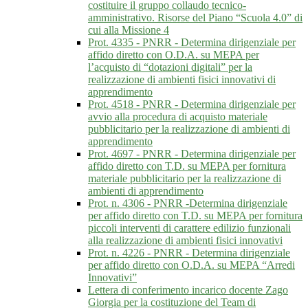
costituire il gruppo collaudo tecnico-
amministrativo. Risorse del Piano “Scuola 4.0” di
cui alla Missione 4
Prot. 4335 - PNRR - Determina dirigenziale per
affido diretto con O.D.A. su MEPA per
l’acquisto di “dotazioni digitali” per la
realizzazione di ambienti fisici innovativi di
apprendimento
Prot. 4518 - PNRR - Determina dirigenziale per
avvio alla procedura di acquisto materiale
pubblicitario per la realizzazione di ambienti di
apprendimento
Prot. 4697 - PNRR - Determina dirigenziale per
affido diretto con T.D. su MEPA per fornitura
materiale pubblicitario per la realizzazione di
ambienti di apprendimento
Prot. n. 4306 - PNRR -Determina dirigenziale
per affido diretto con T.D. su MEPA per fornitura
piccoli interventi di carattere edilizio funzionali
alla realizzazione di ambienti fisici innovativi
Prot. n. 4226 - PNRR - Determina dirigenziale
per affido diretto con O.D.A. su MEPA “Arredi
Innovativi”
Lettera di conferimento incarico docente Zago
Giorgia per la costituzione del Team di