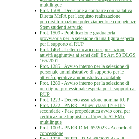
multilingue
Prot. 1508 - Decisione a contrarre con trattativa
Diretta MePA per l'acquisto realizzazione
percorsi formazione potenziamento e competenze
Stem studenti servizio
Prot. 1509 - Pubblicazione graduatoria
provvisoria per la selezione di una figura esperta
per il supporto al RUP
Prot. 1463 - Lettera incarico per prestazione
attività aggiuntiva ai sensi dell' Ex Art. 53 DLGS
165/2001
Prot. 1285 - Avviso interno per la selezione di
personale amministrativo di supporto per le
attività operative amministrativo-contabile
Prot. 1280 - Avviso interno per la selezione di
una figura professionale esperta per il supporto al
RUP
Prot. 1223 - Decreto assunzione nomina RUP
Prot. 1222 - PNRR - Allievi classi II^ e III^
secondarie - Fase propedeutica avvio corsi per
certificazione linguistica - Progetto STEM e
multilingue
Prot. 1003 - PNRR D.M. 65/2023 - Accordo di
concessione
Prot. 1225 - PNRR - D.M. 65/2023 Atto di