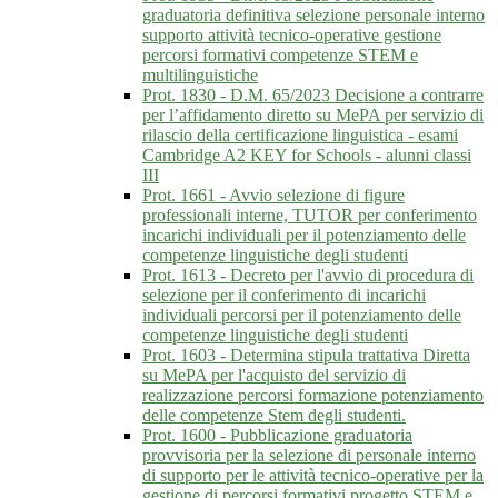
graduatoria definitiva selezione personale interno
supporto attività tecnico-operative gestione
percorsi formativi competenze STEM e
multilinguistiche
Prot. 1830 - D.M. 65/2023 Decisione a contrarre
per l’affidamento diretto su MePA per servizio di
rilascio della certificazione linguistica - esami
Cambridge A2 KEY for Schools - alunni classi
III
Prot. 1661 - Avvio selezione di figure
professionali interne, TUTOR per conferimento
incarichi individuali per il potenziamento delle
competenze linguistiche degli studenti
Prot. 1613 - Decreto per l'avvio di procedura di
selezione per il conferimento di incarichi
individuali percorsi per il potenziamento delle
competenze linguistiche degli studenti
Prot. 1603 - Determina stipula trattativa Diretta
su MePA per l'acquisto del servizio di
realizzazione percorsi formazione potenziamento
delle competenze Stem degli studenti.
Prot. 1600 - Pubblicazione graduatoria
provvisoria per la selezione di personale interno
di supporto per le attività tecnico-operative per la
gestione di percorsi formativi progetto STEM e