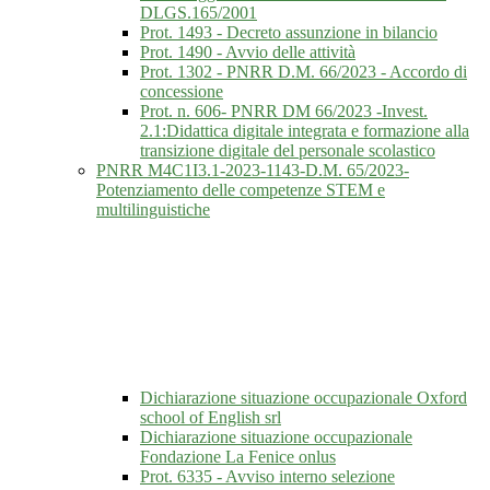
DLGS.165/2001
Prot. 1493 - Decreto assunzione in bilancio
Prot. 1490 - Avvio delle attività
Prot. 1302 - PNRR D.M. 66/2023 - Accordo di
concessione
Prot. n. 606- PNRR DM 66/2023 -Invest.
2.1:Didattica digitale integrata e formazione alla
transizione digitale del personale scolastico
PNRR M4C1I3.1-2023-1143-D.M. 65/2023-
Potenziamento delle competenze STEM e
multilinguistiche
Dichiarazione situazione occupazionale Oxford
school of English srl
Dichiarazione situazione occupazionale
Fondazione La Fenice onlus
Prot. 6335 - Avviso interno selezione