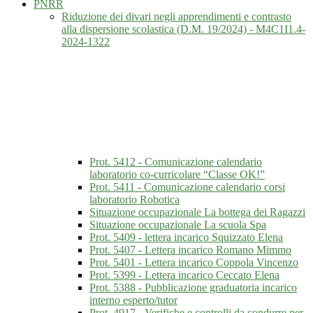
PNRR
Riduzione dei divari negli apprendimenti e contrasto
alla dispersione scolastica (D.M. 19/2024) - M4C1I1.4-
2024-1322
Prot. 5412 - Comunicazione calendario
laboratorio co-curricolare “Classe OK!”
Prot. 5411 - Comunicazione calendario corsi
laboratorio Robotica
Situazione occupazionale La bottega dei Ragazzi
Situazione occupazionale La scuola Spa
Prot. 5409 - lettera incarico Squizzato Elena
Prot. 5407 - Lettera incarico Romano Mimmo
Prot. 5401 - Lettera incarico Coppola Vincenzo
Prot. 5399 - Lettera incarico Ceccato Elena
Prot. 5388 - Pubblicazione graduatoria incarico
interno esperto/tutor
Prot. 4917 - Verifiche e controlli da condurre per