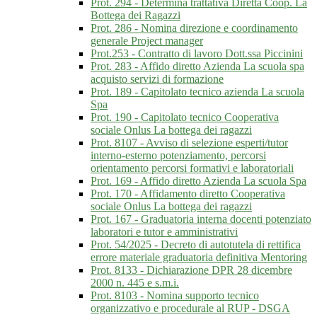
Prot. 294 - Determina trattativa Diretta Coop. La
Bottega dei Ragazzi
Prot. 286 - Nomina direzione e coordinamento
generale Project manager
Prot.253 - Contratto di lavoro Dott.ssa Piccinini
Prot. 283 - Affido diretto Azienda La scuola spa
acquisto servizi di formazione
Prot. 189 - Capitolato tecnico azienda La scuola
Spa
Prot. 190 - Capitolato tecnico Cooperativa
sociale Onlus La bottega dei ragazzi
Prot. 8107 - Avviso di selezione esperti/tutor
interno-esterno potenziamento, percorsi
orientamento percorsi formativi e laboratoriali
Prot. 169 - Affido diretto Azienda La scuola Spa
Prot. 170 - Affidamento diretto Cooperativa
sociale Onlus La bottega dei ragazzi
Prot. 167 - Graduatoria interna docenti potenziato
laboratori e tutor e amministrativi
Prot. 54/2025 - Decreto di autotutela di rettifica
errore materiale graduatoria definitiva Mentoring
Prot. 8133 - Dichiarazione DPR 28 dicembre
2000 n. 445 e s.m.i.
Prot. 8103 - Nomina supporto tecnico
organizzativo e procedurale al RUP - DSGA