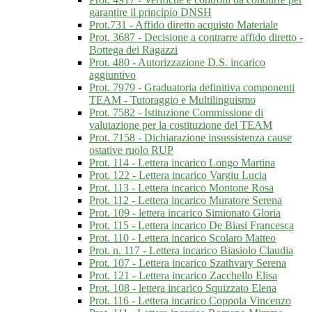
garantire il principio DNSH
Prot.731 - Affido diretto acquisto Materiale
Prot. 3687 - Decisione a contrarre affido diretto -
Bottega dei Ragazzi
Prot. 480 - Autorizzazione D.S. incarico
aggiuntivo
Prot. 7979 - Graduatoria definitiva componenti
TEAM - Tutoraggio e Multilinguismo
Prot. 7582 - Istituzione Commissione di
valutazione per la costituzione del TEAM
Prot. 7158 - Dichiarazione insussistenza cause
ostative ruolo RUP
Prot. 114 - Lettera incarico Longo Martina
Prot. 122 - Lettera incarico Vargiu Lucia
Prot. 113 - Lettera incarico Montone Rosa
Prot. 112 - Lettera incarico Muratore Serena
Prot. 109 - lettera incarico Simionato Gloria
Prot. 115 - Lettera incarico De Biasi Francesca
Prot. 110 - Lettera incarico Scolaro Matteo
Prot. n. 117 - Lettera incarico Biasiolo Claudia
Prot. 107 - Lettera incarico Szathvary Serena
Prot. 121 - Lettera incarico Zacchello Elisa
Prot. 108 - lettera incarico Squizzato Elena
Prot. 116 - Lettera incarico Coppola Vincenzo