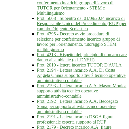
conferimento incarichi gruppo di lavoro di
TUTOR per Orientamento - STEM e
Multilinguismo
Prot. 5668 - Subentro dal 01/09/2024 incarico di
Responsabile Unico del Procedimento (RUP) per
cambio Dirigente Scolastico
Prot. 4795 - Decreto avvio procedura di
selezione per conferimento incarico gruppo di
lavoro per l'orientamento, tutoraggio STEM,
multilinguismo
Prot. 4213 - Rispetto del principio di non arrecare
danno all'ambiente (cd. DNSH)
Prot. 2010 - lettera incarico TUTOR D'AULA
Prot. 2194 - Lettera incarico A.A. Di Costa
Angela Chiara supporto attività tecnico operative
amministrativo-contabile
Prot. 2193 - Lettera incarico A.A. Mason Monica
supporto attività tecnico operative
amministrativo-contabile
Prot. 2192 - Lettera incarico A.A. Beccegato
Sonia per supporto attività tecnico operative
amministrativo-contabile
Prot. 2191 - Lettera incarico DSGA figura
professionale esperta supporto al RUP
Prot. 2179 - Decreto incarico A.A. figure