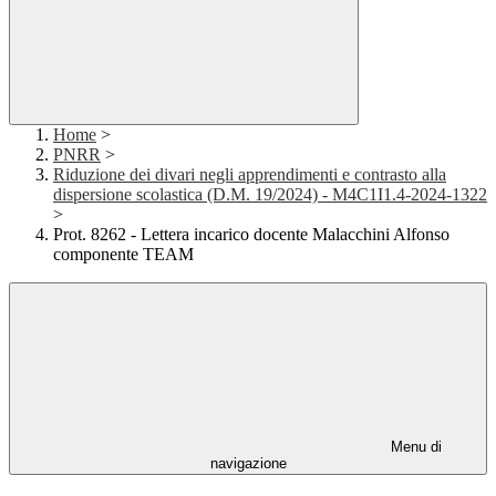
Home
>
PNRR
>
Riduzione dei divari negli apprendimenti e contrasto alla
dispersione scolastica (D.M. 19/2024) - M4C1I1.4-2024-1322
>
Prot. 8262 - Lettera incarico docente Malacchini Alfonso
componente TEAM
Menu di
navigazione