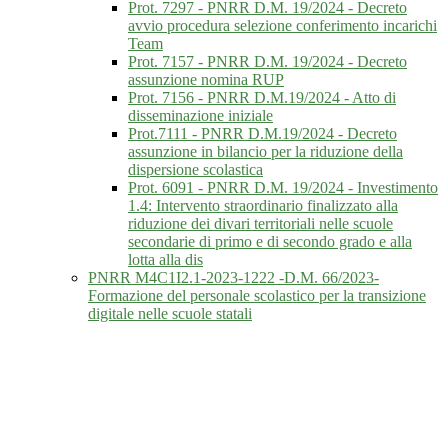
Prot. 7297 - PNRR D.M. 19/2024 - Decreto
avvio procedura selezione conferimento incarichi
Team
Prot. 7157 - PNRR D.M. 19/2024 - Decreto
assunzione nomina RUP
Prot. 7156 - PNRR D.M.19/2024 - Atto di
disseminazione iniziale
Prot.7111 - PNRR D.M.19/2024 - Decreto
assunzione in bilancio per la riduzione della
dispersione scolastica
Prot. 6091 - PNRR D.M. 19/2024 - Investimento
1.4: Intervento straordinario finalizzato alla
riduzione dei divari territoriali nelle scuole
secondarie di primo e di secondo grado e alla
lotta alla dis
PNRR M4C1I2.1-2023-1222 -D.M. 66/2023-
Formazione del personale scolastico per la transizione
digitale nelle scuole statali