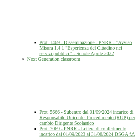
Prot. 1469 - Disseminazione - PNRR - "Avviso
Misura 1.4.1 "Esperienza del Cittadino nei
servizi pubblici " - Scuole Aprile 2022
Next Generation classroom
Prot. 5666 - Subentro dal 01/09/2024 incarico di
Responsabile Unico del Procedimento (RUP) per
cambio Dirigente Scolastico
Prot. 7069 - PNRR - Lettera di conferimento
incarico dal 01/09/2023 al 31/08/2024 DSGA f.f.