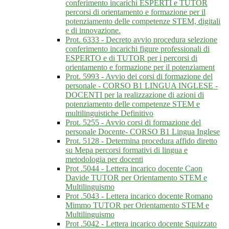
conferimento incarichi ESPERTI e TUTOR
percorsi di orientamento e formazione per il
potenziamento delle competenze STEM, digitali
e di innovazione.
Prot. 6333 - Decreto avvio procedura selezione
conferimento incarichi figure professionali di
ESPERTO e di TUTOR per i percorsi di
orientamento e formazione per il potenziament
Prot. 5993 - Avvio dei corsi di formazione del
personale - CORSO B1 LINGUA INGLESE -
DOCENTI per la realizzazione di azioni di
potenziamento delle competenze STEM e
multilinguistiche Definitivo
Prot. 5255 - Avvio corsi di formazione del
personale Docente- CORSO B1 Lingua Inglese
Prot. 5128 - Determina procedura affido diretto
su Mepa percorsi formativi di lingua e
metodologia per docenti
Prot .5044 - Lettera incarico docente Caon
Davide TUTOR per Orientamento STEM e
Multilinguismo
Prot .5043 - Lettera incarico docente Romano
Mimmo TUTOR per Orientamento STEM e
Multilinguismo
Prot .5042 - Lettera incarico docente Squizzato