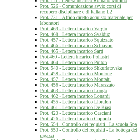
Prot. 111 - Lettera incarico Romano Mimmo
Prot. 526 - Comunicazione avvio corsi di
recupero disciplinare e di Italiano L2
Prot. 731 - Affido diretto acquisto materiale per
laboratori
Prot. 469 - Lettera incarico Vargiu
Prot. 468 - Lettera incarico Svalduz
Prot. 457 - Lettera incarico Squizzato
Prot. 466 - Lettera incarico Schiavon
Prot. 465 - Lettera incarico Sarti
Prot.460 - Lettera incarico Pollastri
Prot. 464 - Lettera incarico Pinton
Prot. 540 - Lettera incarico Shkurlatovska
Prot. 458 - Lettera incarico Montone
Prot. 457 - Lettera incarico Montalti
Prot. 456 - Lettera incarico Marazzato
Prot. 463 - Lettera incarico Longo
Prot. 462 - Lettera incarico Lonardi
Prot. 455 - Lettera incarico Libralon
Prot. 461 - Lettera incarico De Biasi
Prot. 423 - Lettera incarico Casciani
Prot. 426 - Lettera incarico Coppola
Prot. 554 - Controllo dei requisiti - La scuola Spa
Prot. 553 - Controllo dei requisiti - La bottega dei
ragazzi