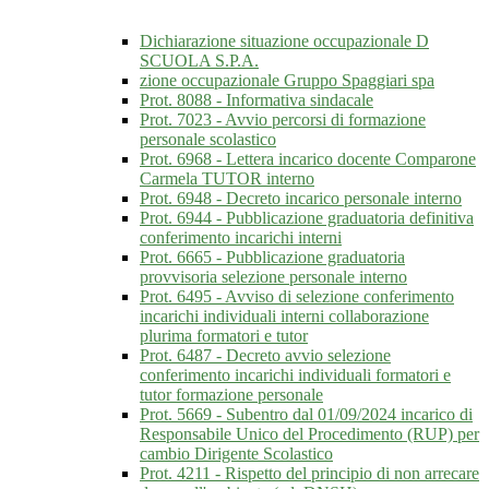
Dichiarazione situazione occupazionale D
SCUOLA S.P.A.
zione occupazionale Gruppo Spaggiari spa
Prot. 8088 - Informativa sindacale
Prot. 7023 - Avvio percorsi di formazione
personale scolastico
Prot. 6968 - Lettera incarico docente Comparone
Carmela TUTOR interno
Prot. 6948 - Decreto incarico personale interno
Prot. 6944 - Pubblicazione graduatoria definitiva
conferimento incarichi interni
Prot. 6665 - Pubblicazione graduatoria
provvisoria selezione personale interno
Prot. 6495 - Avviso di selezione conferimento
incarichi individuali interni collaborazione
plurima formatori e tutor
Prot. 6487 - Decreto avvio selezione
conferimento incarichi individuali formatori e
tutor formazione personale
Prot. 5669 - Subentro dal 01/09/2024 incarico di
Responsabile Unico del Procedimento (RUP) per
cambio Dirigente Scolastico
Prot. 4211 - Rispetto del principio di non arrecare