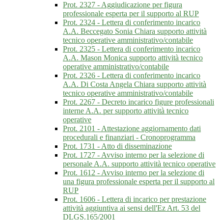
Prot. 2327 - Aggiudicazione per figura
professionale esperta per il supporto al RUP
Prot. 2324 - Lettera di conferimento incarico
A.A. Beccegato Sonia Chiara supporto attività
tecnico operative amministrativo/contabile
Prot. 2325 - Lettera di conferimento incarico
A.A. Mason Monica supporto attività tecnico
operative amministrativo/contabile
Prot. 2326 - Lettera di conferimento incarico
A.A. Di Costa Angela Chiara supporto attività
tecnico operative amministrativo/contabile
Prot. 2267 - Decreto incarico figure professionali
interne A.A. per supporto attività tecnico
operative
Prot. 2101 - Attestazione aggiornamento dati
procedurali e finanziari - Cronoprogramma
Prot. 1731 - Atto di disseminazione
Prot. 1727 - Avviso interno per la selezione di
personale A.A. supporto attività tecnico operative
Prot. 1612 - Avviso interno per la selezione di
una figura professionale esperta per il supporto al
RUP
Prot. 1606 - Lettera di incarico per prestazione
attività aggiuntiva ai sensi dell'Ez Art. 53 del
DLGS.165/2001