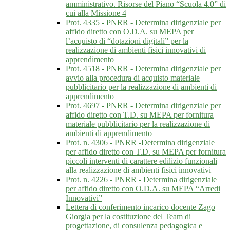
amministrativo. Risorse del Piano “Scuola 4.0” di
cui alla Missione 4
Prot. 4335 - PNRR - Determina dirigenziale per
affido diretto con O.D.A. su MEPA per
l’acquisto di “dotazioni digitali” per la
realizzazione di ambienti fisici innovativi di
apprendimento
Prot. 4518 - PNRR - Determina dirigenziale per
avvio alla procedura di acquisto materiale
pubblicitario per la realizzazione di ambienti di
apprendimento
Prot. 4697 - PNRR - Determina dirigenziale per
affido diretto con T.D. su MEPA per fornitura
materiale pubblicitario per la realizzazione di
ambienti di apprendimento
Prot. n. 4306 - PNRR -Determina dirigenziale
per affido diretto con T.D. su MEPA per fornitura
piccoli interventi di carattere edilizio funzionali
alla realizzazione di ambienti fisici innovativi
Prot. n. 4226 - PNRR - Determina dirigenziale
per affido diretto con O.D.A. su MEPA “Arredi
Innovativi”
Lettera di conferimento incarico docente Zago
Giorgia per la costituzione del Team di
progettazione, di consulenza pedagogica e