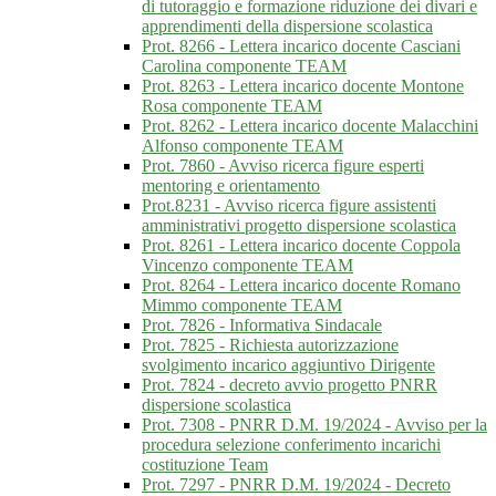
di tutoraggio e formazione riduzione dei divari e
apprendimenti della dispersione scolastica
Prot. 8266 - Lettera incarico docente Casciani
Carolina componente TEAM
Prot. 8263 - Lettera incarico docente Montone
Rosa componente TEAM
Prot. 8262 - Lettera incarico docente Malacchini
Alfonso componente TEAM
Prot. 7860 - Avviso ricerca figure esperti
mentoring e orientamento
Prot.8231 - Avviso ricerca figure assistenti
amministrativi progetto dispersione scolastica
Prot. 8261 - Lettera incarico docente Coppola
Vincenzo componente TEAM
Prot. 8264 - Lettera incarico docente Romano
Mimmo componente TEAM
Prot. 7826 - Informativa Sindacale
Prot. 7825 - Richiesta autorizzazione
svolgimento incarico aggiuntivo Dirigente
Prot. 7824 - decreto avvio progetto PNRR
dispersione scolastica
Prot. 7308 - PNRR D.M. 19/2024 - Avviso per la
procedura selezione conferimento incarichi
costituzione Team
Prot. 7297 - PNRR D.M. 19/2024 - Decreto