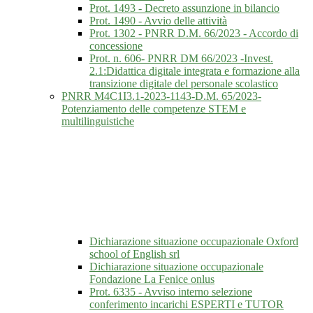
Prot. 1493 - Decreto assunzione in bilancio
Prot. 1490 - Avvio delle attività
Prot. 1302 - PNRR D.M. 66/2023 - Accordo di
concessione
Prot. n. 606- PNRR DM 66/2023 -Invest.
2.1:Didattica digitale integrata e formazione alla
transizione digitale del personale scolastico
PNRR M4C1I3.1-2023-1143-D.M. 65/2023-
Potenziamento delle competenze STEM e
multilinguistiche
Dichiarazione situazione occupazionale Oxford
school of English srl
Dichiarazione situazione occupazionale
Fondazione La Fenice onlus
Prot. 6335 - Avviso interno selezione
conferimento incarichi ESPERTI e TUTOR