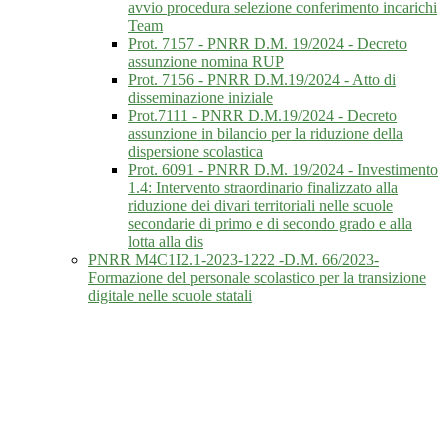
avvio procedura selezione conferimento incarichi
Team
Prot. 7157 - PNRR D.M. 19/2024 - Decreto
assunzione nomina RUP
Prot. 7156 - PNRR D.M.19/2024 - Atto di
disseminazione iniziale
Prot.7111 - PNRR D.M.19/2024 - Decreto
assunzione in bilancio per la riduzione della
dispersione scolastica
Prot. 6091 - PNRR D.M. 19/2024 - Investimento
1.4: Intervento straordinario finalizzato alla
riduzione dei divari territoriali nelle scuole
secondarie di primo e di secondo grado e alla
lotta alla dis
PNRR M4C1I2.1-2023-1222 -D.M. 66/2023-
Formazione del personale scolastico per la transizione
digitale nelle scuole statali