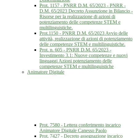
Prot. 1157 - PNRR D.M. 65/2023 - PNRR -
D.M. 65/2023 Decreto Assunzione in Bilancio -
Risorse per la realizzazione di azioni di
potenziamento delle competenze STEM e
multilinguistiche.
Prot.1150 - PNRR D.M. 65/2023 Avvio delle
attività, realizzazione di azioni di potenziamento
delle competenze STEM e multilinguistiche.
Prot. n. 605 - PNRR D.M. 65/2023 -
Investimento 3.1: Nuove competenze e nuovi
linguaggi Azioni potenziamento delle
competenze STEM e multilinguistiche
Animatore Digitale
Prot. 7580 - Lettera conferimento incarico
Animatore Digitale Canesso Paolo
Prot. 7427 - Decreto assegnazione incarico