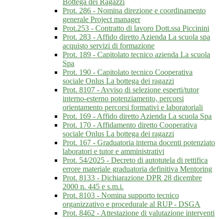
Bottega dei Ragazzi
Prot. 286 - Nomina direzione e coordinamento
generale Project manager
Prot.253 - Contratto di lavoro Dott.ssa Piccinini
Prot. 283 - Affido diretto Azienda La scuola spa
acquisto servizi di formazione
Prot. 189 - Capitolato tecnico azienda La scuola
Spa
Prot. 190 - Capitolato tecnico Cooperativa
sociale Onlus La bottega dei ragazzi
Prot. 8107 - Avviso di selezione esperti/tutor
interno-esterno potenziamento, percorsi
orientamento percorsi formativi e laboratoriali
Prot. 169 - Affido diretto Azienda La scuola Spa
Prot. 170 - Affidamento diretto Cooperativa
sociale Onlus La bottega dei ragazzi
Prot. 167 - Graduatoria interna docenti potenziato
laboratori e tutor e amministrativi
Prot. 54/2025 - Decreto di autotutela di rettifica
errore materiale graduatoria definitiva Mentoring
Prot. 8133 - Dichiarazione DPR 28 dicembre
2000 n. 445 e s.m.i.
Prot. 8103 - Nomina supporto tecnico
organizzativo e procedurale al RUP - DSGA
Prot. 8462 - Attestazione di valutazione interventi