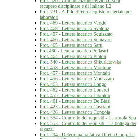
Prot. 526 - Comunicazione avvio corsi di
recupero disciplinare e di Italiano L2
Prot. 731 - Affido diretto acquisto materiale per
laboratori
Prot. 469 - Lettera incarico Vargiu
Prot. 468 - Lettera incarico Svalduz
Prot. 457 - Lettera incarico Squizzato
Prot. 466 - Lettera incarico Schiavon
Prot. 465 - Lettera incarico Sarti
Prot.460 - Lettera incarico Pollastri
Prot. 464 - Lettera incarico Pinton
Prot. 540 - Lettera incarico Shkurlatovska
Prot. 458 - Lettera incarico Montone
Prot. 457 - Lettera incarico Montalti
Prot. 456 - Lettera incarico Marazzato
Prot. 463 - Lettera incarico Longo
Prot. 462 - Lettera incarico Lonardi
Prot. 455 - Lettera incarico Libralon
Prot. 461 - Lettera incarico De Biasi
Prot. 423 - Lettera incarico Casciani
Prot. 426 - Lettera incarico Coppola
Prot. 554 - Controllo dei requisiti - La scuola Spa
Prot. 553 - Controllo dei requisiti - La bottega dei
ragazzi
Prot. 294 - Determina trattativa Diretta Coop. La