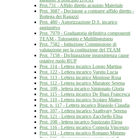
Prot.731 - Affido diretto acquisto Materiale
Prot. 3687 - Decisione a contrarre affido diretto -
Bottega dei Ragazzi
Prot. 480 - Autorizzazione D.S. incarico
aggiuntivo
Prot. 7979 - Graduatoria definitiva componenti
TEAM - Tutoraggio e Multilinguismo
Prot. 7582 - Istituzione Commissione di
valutazione per la costituzione del TEAM
Prot. 7158 - Dichiarazione insussistenza cause
ostative ruolo RUP
Prot. 114 - Lettera incarico Longo Martina
Prot. 122 - Lettera incarico Vargiu Lucia
Prot. 113 - Lettera incarico Montone Rosa
Prot. 112 - Lettera incarico Muratore Serena
Prot. 109 - lettera incarico Simionato Gloria
Prot. 115 - Lettera incarico De Biasi Francesca
Prot. 110 - Lettera incarico Scolaro Matteo
Prot. n. 117 - Lettera incarico Biasiolo Claudia
Prot. 107 - Lettera incarico Szathvary Serena
Prot. 121 - Lettera incarico Zacchello Elisa
Prot. 108 - lettera incarico Squizzato Elena
Prot. 116 - Lettera incarico Coppola Vincenzo
Prot. 111 - Lettera incarico Romano Mimmo