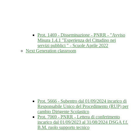
Prot. 1469 - Disseminazione - PNRR - "Avviso
Misura 1.4.1 "Esperienza del Cittadino nei
servizi pubblici " - Scuole Aprile 2022
Next Generation classroom
Prot. 5666 - Subentro dal 01/09/2024 incarico di
Responsabile Unico del Procedimento (RUP) per
cambio Dirigente Scolastico
Prot. 7069 - PNRR - Lettera di conferimento
incarico dal 01/09/2023 al 31/08/2024 DSGA f.f.
B.M. ruolo supporto tecnico