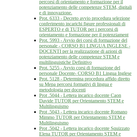
percorsi di orientamento e formazione per il
potenziamento delle competenze STEM, digitali
e di innovazione.
Prot. 6333 - Decreto avvio procedura selezione
conferimento incarichi figure professionali di
ESPERTO e di TUTOR per i percorsi di
orientamento e formazione per il potenziament
Prot. 5993 - Avvio dei corsi di formazione del
personale - CORSO B1 LINGUA INGLESE -
DOCENTI per la realizzazione di azioni di
potenziamento delle competenze STEM e
multilinguistiche Definitivo
Prot. 5255 - Avvio corsi di formazione del
personale Docente- CORSO B1 Lingua Inglese
Prot. 5128 - Determina procedura affido diretto
su Mepa percorsi formativi di lingua e
metodologia per docenti
Prot .5044 - Lettera incarico docente Caon
Davide TUTOR per Orientamento STEM e
Multilinguismo
Prot .5043 - Lettera incarico docente Romano
Mimmo TUTOR per Orientamento STEM e
Multilinguismo
Prot .5042 - Lettera incarico docente Squizzato
Elena TUTOR per Orientamento STEM e