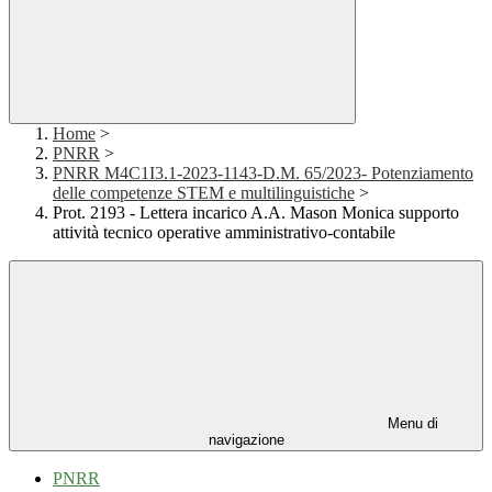
Home
>
PNRR
>
PNRR M4C1I3.1-2023-1143-D.M. 65/2023- Potenziamento
delle competenze STEM e multilinguistiche
>
Prot. 2193 - Lettera incarico A.A. Mason Monica supporto
attività tecnico operative amministrativo-contabile
Menu di
navigazione
PNRR