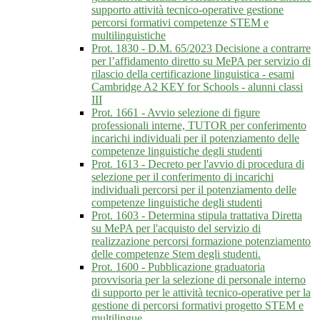
supporto attività tecnico-operative gestione
percorsi formativi competenze STEM e
multilinguistiche
Prot. 1830 - D.M. 65/2023 Decisione a contrarre
per l’affidamento diretto su MePA per servizio di
rilascio della certificazione linguistica - esami
Cambridge A2 KEY for Schools - alunni classi
III
Prot. 1661 - Avvio selezione di figure
professionali interne, TUTOR per conferimento
incarichi individuali per il potenziamento delle
competenze linguistiche degli studenti
Prot. 1613 - Decreto per l'avvio di procedura di
selezione per il conferimento di incarichi
individuali percorsi per il potenziamento delle
competenze linguistiche degli studenti
Prot. 1603 - Determina stipula trattativa Diretta
su MePA per l'acquisto del servizio di
realizzazione percorsi formazione potenziamento
delle competenze Stem degli studenti.
Prot. 1600 - Pubblicazione graduatoria
provvisoria per la selezione di personale interno
di supporto per le attività tecnico-operative per la
gestione di percorsi formativi progetto STEM e
multilingue