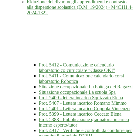
Riduzione dei divari negli apprendimenti e contrasto
alla dispersione scolastica (D.M. 19/2024) - M4C1I1.4-
2024-1322
Prot. 5412 - Comunicazione calendario
laboratorio co-curricolare “Classe OK!”
Prot. 5411 - Comunicazione calendario corsi
laboratorio Robotica
Situazione occupazionale La bottega dei Ragazzi
Situazione occupazionale La scuola Spa
Prot. 5409 - lettera incarico Squizzato Elena
Prot. 5407 - Lettera incarico Romano Mimmo
Prot. 5401 - Lettera incarico Coppola Vincenzo
Prot. 5399 - Lettera incarico Ceccato Elena
Prot. 5388 - Pubblicazione graduatoria incarico
interno esperto/tutor
Prot. 4917 - Verifiche e controlli da condurre per
garantire il principio DNSH