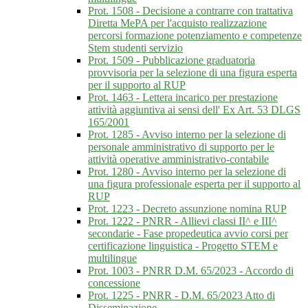
Prot. 1508 - Decisione a contrarre con trattativa
Diretta MePA per l'acquisto realizzazione
percorsi formazione potenziamento e competenze
Stem studenti servizio
Prot. 1509 - Pubblicazione graduatoria
provvisoria per la selezione di una figura esperta
per il supporto al RUP
Prot. 1463 - Lettera incarico per prestazione
attività aggiuntiva ai sensi dell' Ex Art. 53 DLGS
165/2001
Prot. 1285 - Avviso interno per la selezione di
personale amministrativo di supporto per le
attività operative amministrativo-contabile
Prot. 1280 - Avviso interno per la selezione di
una figura professionale esperta per il supporto al
RUP
Prot. 1223 - Decreto assunzione nomina RUP
Prot. 1222 - PNRR - Allievi classi II^ e III^
secondarie - Fase propedeutica avvio corsi per
certificazione linguistica - Progetto STEM e
multilingue
Prot. 1003 - PNRR D.M. 65/2023 - Accordo di
concessione
Prot. 1225 - PNRR - D.M. 65/2023 Atto di
Disseminazione