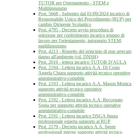
TUTOR per Orientamento - STEM e
Multilinguismo
Prot. 5668 - Subentro dal 01/09/2024 incarico di
Responsabile Unico del Procedimento (RUP) per
cambio Dirigente Scolastico
Prot. 4795 - Decreto avvio procedura di
selezione per conferimento incarico gruppo di
lavoro per l'orientamento, tutoraggio STEM,
multilinguismo
Prot. 4213 - Rispetto del principio di non arrecare
danno all'ambiente (cd. DNSH)
Prot. 2010 - lettera incarico TUTOR D'AULA
Prot. 2194 - Lettera incarico A.A. Di Costa
Angela Chiara supporto attività tecnico operative
amministrativo-contabile
Prot. 2193 - Lettera incarico A.A. Mason Monica
supporto attività tecnico operative
amministrativo-contabile
Prot. 2192 - Lettera incarico A.A. Beccegato
Sonia per supporto attività tecnico operative
amministrativo-contabile
Prot. 2191 - Lettera incarico DSGA figura
professionale esperta supporto al RUP
Prot. 2179 - Decreto incarico A.A. figure
professionali interne supporto attività tecnico