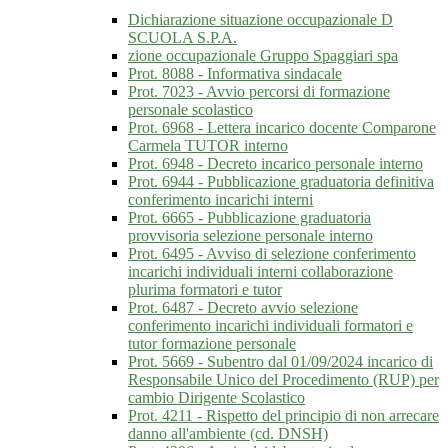
Dichiarazione situazione occupazionale D
SCUOLA S.P.A.
zione occupazionale Gruppo Spaggiari spa
Prot. 8088 - Informativa sindacale
Prot. 7023 - Avvio percorsi di formazione
personale scolastico
Prot. 6968 - Lettera incarico docente Comparone
Carmela TUTOR interno
Prot. 6948 - Decreto incarico personale interno
Prot. 6944 - Pubblicazione graduatoria definitiva
conferimento incarichi interni
Prot. 6665 - Pubblicazione graduatoria
provvisoria selezione personale interno
Prot. 6495 - Avviso di selezione conferimento
incarichi individuali interni collaborazione
plurima formatori e tutor
Prot. 6487 - Decreto avvio selezione
conferimento incarichi individuali formatori e
tutor formazione personale
Prot. 5669 - Subentro dal 01/09/2024 incarico di
Responsabile Unico del Procedimento (RUP) per
cambio Dirigente Scolastico
Prot. 4211 - Rispetto del principio di non arrecare
danno all'ambiente (cd. DNSH)