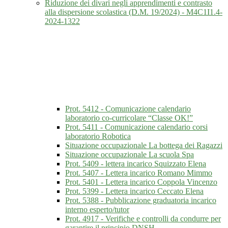
Riduzione dei divari negli apprendimenti e contrasto
alla dispersione scolastica (D.M. 19/2024) - M4C1I1.4-
2024-1322
Prot. 5412 - Comunicazione calendario
laboratorio co-curricolare “Classe OK!”
Prot. 5411 - Comunicazione calendario corsi
laboratorio Robotica
Situazione occupazionale La bottega dei Ragazzi
Situazione occupazionale La scuola Spa
Prot. 5409 - lettera incarico Squizzato Elena
Prot. 5407 - Lettera incarico Romano Mimmo
Prot. 5401 - Lettera incarico Coppola Vincenzo
Prot. 5399 - Lettera incarico Ceccato Elena
Prot. 5388 - Pubblicazione graduatoria incarico
interno esperto/tutor
Prot. 4917 - Verifiche e controlli da condurre per
garantire il principio DNSH