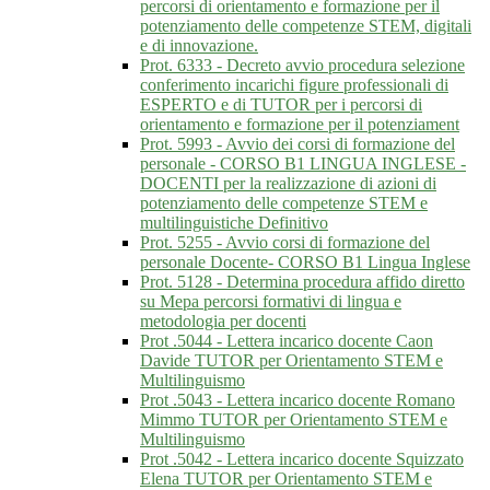
percorsi di orientamento e formazione per il
potenziamento delle competenze STEM, digitali
e di innovazione.
Prot. 6333 - Decreto avvio procedura selezione
conferimento incarichi figure professionali di
ESPERTO e di TUTOR per i percorsi di
orientamento e formazione per il potenziament
Prot. 5993 - Avvio dei corsi di formazione del
personale - CORSO B1 LINGUA INGLESE -
DOCENTI per la realizzazione di azioni di
potenziamento delle competenze STEM e
multilinguistiche Definitivo
Prot. 5255 - Avvio corsi di formazione del
personale Docente- CORSO B1 Lingua Inglese
Prot. 5128 - Determina procedura affido diretto
su Mepa percorsi formativi di lingua e
metodologia per docenti
Prot .5044 - Lettera incarico docente Caon
Davide TUTOR per Orientamento STEM e
Multilinguismo
Prot .5043 - Lettera incarico docente Romano
Mimmo TUTOR per Orientamento STEM e
Multilinguismo
Prot .5042 - Lettera incarico docente Squizzato
Elena TUTOR per Orientamento STEM e