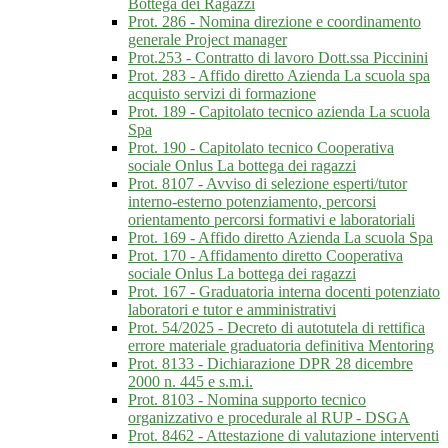
Bottega dei Ragazzi
Prot. 286 - Nomina direzione e coordinamento
generale Project manager
Prot.253 - Contratto di lavoro Dott.ssa Piccinini
Prot. 283 - Affido diretto Azienda La scuola spa
acquisto servizi di formazione
Prot. 189 - Capitolato tecnico azienda La scuola
Spa
Prot. 190 - Capitolato tecnico Cooperativa
sociale Onlus La bottega dei ragazzi
Prot. 8107 - Avviso di selezione esperti/tutor
interno-esterno potenziamento, percorsi
orientamento percorsi formativi e laboratoriali
Prot. 169 - Affido diretto Azienda La scuola Spa
Prot. 170 - Affidamento diretto Cooperativa
sociale Onlus La bottega dei ragazzi
Prot. 167 - Graduatoria interna docenti potenziato
laboratori e tutor e amministrativi
Prot. 54/2025 - Decreto di autotutela di rettifica
errore materiale graduatoria definitiva Mentoring
Prot. 8133 - Dichiarazione DPR 28 dicembre
2000 n. 445 e s.m.i.
Prot. 8103 - Nomina supporto tecnico
organizzativo e procedurale al RUP - DSGA
Prot. 8462 - Attestazione di valutazione interventi