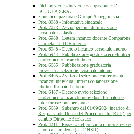
Dichiarazione situazione occupazionale D
SCUOLA S.P.A.
zione occupazionale Gruppo Spaggiari spa
Prot. 8088 - Informativa sindacale
Prot. 7023 - Avvio percorsi di formazione
personale scolastico
Prot. 6968 - Lettera incarico docente Comparone
Carmela TUTOR interno
Prot. 6948 - Decreto incarico personale interno
Prot. 6944 - Pubblicazione graduatoria definitiva
conferimento incarichi interni
Prot. 6665 - Pubblicazione graduatoria
provvisoria selezione personale interno
Prot. 6495 - Avviso di selezione conferimento
incarichi individuali interni collaborazione
plurima formatori e tutor
Prot. 6487 - Decreto avvio selezione
conferimento incarichi individuali formatori e
tutor formazione personale
Prot. 5669 - Subentro dal 01/09/2024 incarico di
Responsabile Unico del Procedimento (RUP) per
cambio Dirigente Scolastico
Prot. 4211 - Rispetto del principio di non arrecare
danno all'ambiente (cd. DNSH)