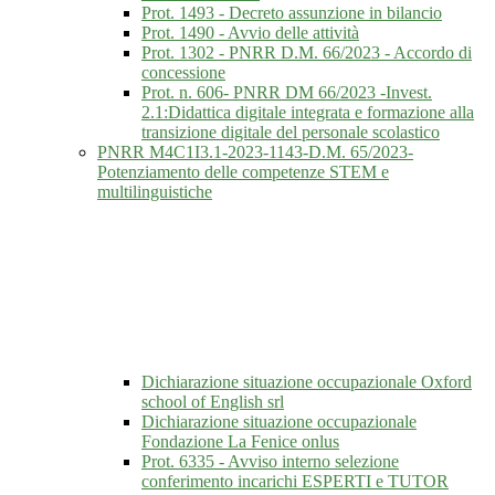
Prot. 1493 - Decreto assunzione in bilancio
Prot. 1490 - Avvio delle attività
Prot. 1302 - PNRR D.M. 66/2023 - Accordo di
concessione
Prot. n. 606- PNRR DM 66/2023 -Invest.
2.1:Didattica digitale integrata e formazione alla
transizione digitale del personale scolastico
PNRR M4C1I3.1-2023-1143-D.M. 65/2023-
Potenziamento delle competenze STEM e
multilinguistiche
Dichiarazione situazione occupazionale Oxford
school of English srl
Dichiarazione situazione occupazionale
Fondazione La Fenice onlus
Prot. 6335 - Avviso interno selezione
conferimento incarichi ESPERTI e TUTOR