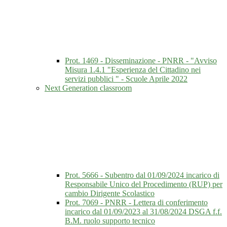
Prot. 1469 - Disseminazione - PNRR - "Avviso
Misura 1.4.1 "Esperienza del Cittadino nei
servizi pubblici " - Scuole Aprile 2022
Next Generation classroom
Prot. 5666 - Subentro dal 01/09/2024 incarico di
Responsabile Unico del Procedimento (RUP) per
cambio Dirigente Scolastico
Prot. 7069 - PNRR - Lettera di conferimento
incarico dal 01/09/2023 al 31/08/2024 DSGA f.f.
B.M. ruolo supporto tecnico