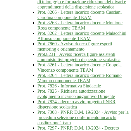
di tutoraggio e formazione riduzione dei divari e
apprendimenti della dispersione scolastica
Prot. 8266 - Lettera incarico docente Casciani
Carolina componente TEAM
Prot. 8263 - Lettera incarico docente Montone
Rosa componente TEAM
Prot. 8262 - Lettera incarico docente Malacchini
Alfonso componente TEAM
Prot. 7860 - Avviso ricerca figure esperti
mentoring e orientamento
Prot.8231 - Avviso ricerca figure assistenti
amministrativi progetto dispersione scolastica
Prot. 8261 - Lettera incarico docente Coppola
Vincenzo componente TEAM
Prot. 8264 - Lettera incarico docente Romano
Mimmo componente TEAM
Prot. 7826 - Informativa Sindacale
Prot. 7825 - Richiesta autorizzazione
svolgimento incarico aggiuntivo Dirigente
Prot. 7824 - decreto avvio progetto PNRR
dispersione scolastica
Prot. 7308 - PNRR D.M. 19/2024 - Avviso per la
procedura selezione conferimento incarichi
costituzione Team
Prot. 7297 - PNRR D.M. 19/2024 - Decreto