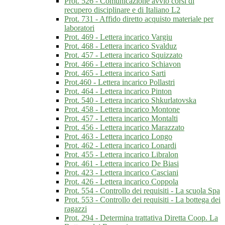
Prot. 526 - Comunicazione avvio corsi di
recupero disciplinare e di Italiano L2
Prot. 731 - Affido diretto acquisto materiale per
laboratori
Prot. 469 - Lettera incarico Vargiu
Prot. 468 - Lettera incarico Svalduz
Prot. 457 - Lettera incarico Squizzato
Prot. 466 - Lettera incarico Schiavon
Prot. 465 - Lettera incarico Sarti
Prot.460 - Lettera incarico Pollastri
Prot. 464 - Lettera incarico Pinton
Prot. 540 - Lettera incarico Shkurlatovska
Prot. 458 - Lettera incarico Montone
Prot. 457 - Lettera incarico Montalti
Prot. 456 - Lettera incarico Marazzato
Prot. 463 - Lettera incarico Longo
Prot. 462 - Lettera incarico Lonardi
Prot. 455 - Lettera incarico Libralon
Prot. 461 - Lettera incarico De Biasi
Prot. 423 - Lettera incarico Casciani
Prot. 426 - Lettera incarico Coppola
Prot. 554 - Controllo dei requisiti - La scuola Spa
Prot. 553 - Controllo dei requisiti - La bottega dei
ragazzi
Prot. 294 - Determina trattativa Diretta Coop. La