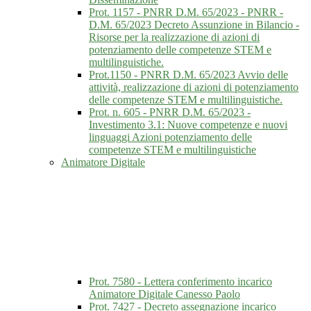
Prot. 1157 - PNRR D.M. 65/2023 - PNRR -
D.M. 65/2023 Decreto Assunzione in Bilancio -
Risorse per la realizzazione di azioni di
potenziamento delle competenze STEM e
multilinguistiche.
Prot.1150 - PNRR D.M. 65/2023 Avvio delle
attività, realizzazione di azioni di potenziamento
delle competenze STEM e multilinguistiche.
Prot. n. 605 - PNRR D.M. 65/2023 -
Investimento 3.1: Nuove competenze e nuovi
linguaggi Azioni potenziamento delle
competenze STEM e multilinguistiche
Animatore Digitale
Prot. 7580 - Lettera conferimento incarico
Animatore Digitale Canesso Paolo
Prot. 7427 - Decreto assegnazione incarico