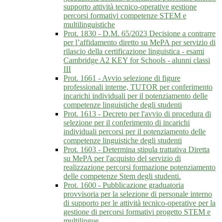
supporto attività tecnico-operative gestione
percorsi formativi competenze STEM e
multilinguistiche
Prot. 1830 - D.M. 65/2023 Decisione a contrarre
per l’affidamento diretto su MePA per servizio di
rilascio della certificazione linguistica - esami
Cambridge A2 KEY for Schools - alunni classi
III
Prot. 1661 - Avvio selezione di figure
professionali interne, TUTOR per conferimento
incarichi individuali per il potenziamento delle
competenze linguistiche degli studenti
Prot. 1613 - Decreto per l'avvio di procedura di
selezione per il conferimento di incarichi
individuali percorsi per il potenziamento delle
competenze linguistiche degli studenti
Prot. 1603 - Determina stipula trattativa Diretta
su MePA per l'acquisto del servizio di
realizzazione percorsi formazione potenziamento
delle competenze Stem degli studenti.
Prot. 1600 - Pubblicazione graduatoria
provvisoria per la selezione di personale interno
di supporto per le attività tecnico-operative per la
gestione di percorsi formativi progetto STEM e
multilingue