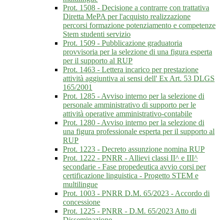
Prot. 1508 - Decisione a contrarre con trattativa
Diretta MePA per l'acquisto realizzazione
percorsi formazione potenziamento e competenze
Stem studenti servizio
Prot. 1509 - Pubblicazione graduatoria
provvisoria per la selezione di una figura esperta
per il supporto al RUP
Prot. 1463 - Lettera incarico per prestazione
attività aggiuntiva ai sensi dell' Ex Art. 53 DLGS
165/2001
Prot. 1285 - Avviso interno per la selezione di
personale amministrativo di supporto per le
attività operative amministrativo-contabile
Prot. 1280 - Avviso interno per la selezione di
una figura professionale esperta per il supporto al
RUP
Prot. 1223 - Decreto assunzione nomina RUP
Prot. 1222 - PNRR - Allievi classi II^ e III^
secondarie - Fase propedeutica avvio corsi per
certificazione linguistica - Progetto STEM e
multilingue
Prot. 1003 - PNRR D.M. 65/2023 - Accordo di
concessione
Prot. 1225 - PNRR - D.M. 65/2023 Atto di
Disseminazione