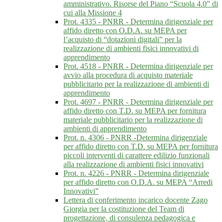
amministrativo. Risorse del Piano “Scuola 4.0” di
cui alla Missione 4
Prot. 4335 - PNRR - Determina dirigenziale per
affido diretto con O.D.A. su MEPA per
l’acquisto di “dotazioni digitali” per la
realizzazione di ambienti fisici innovativi di
apprendimento
Prot. 4518 - PNRR - Determina dirigenziale per
avvio alla procedura di acquisto materiale
pubblicitario per la realizzazione di ambienti di
apprendimento
Prot. 4697 - PNRR - Determina dirigenziale per
affido diretto con T.D. su MEPA per fornitura
materiale pubblicitario per la realizzazione di
ambienti di apprendimento
Prot. n. 4306 - PNRR -Determina dirigenziale
per affido diretto con T.D. su MEPA per fornitura
piccoli interventi di carattere edilizio funzionali
alla realizzazione di ambienti fisici innovativi
Prot. n. 4226 - PNRR - Determina dirigenziale
per affido diretto con O.D.A. su MEPA “Arredi
Innovativi”
Lettera di conferimento incarico docente Zago
Giorgia per la costituzione del Team di
progettazione, di consulenza pedagogica e