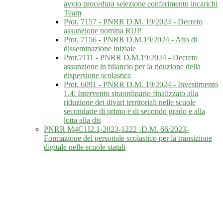
avvio procedura selezione conferimento incarichi
Team
Prot. 7157 - PNRR D.M. 19/2024 - Decreto
assunzione nomina RUP
Prot. 7156 - PNRR D.M.19/2024 - Atto di
disseminazione iniziale
Prot.7111 - PNRR D.M.19/2024 - Decreto
assunzione in bilancio per la riduzione della
dispersione scolastica
Prot. 6091 - PNRR D.M. 19/2024 - Investimento
1.4: Intervento straordinario finalizzato alla
riduzione dei divari territoriali nelle scuole
secondarie di primo e di secondo grado e alla
lotta alla dis
PNRR M4C1I2.1-2023-1222 -D.M. 66/2023-
Formazione del personale scolastico per la transizione
digitale nelle scuole statali