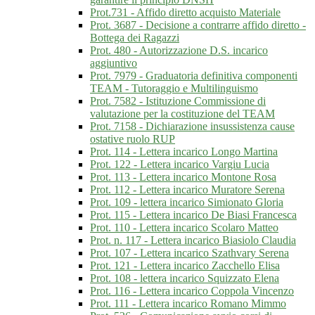
Prot.731 - Affido diretto acquisto Materiale
Prot. 3687 - Decisione a contrarre affido diretto -
Bottega dei Ragazzi
Prot. 480 - Autorizzazione D.S. incarico
aggiuntivo
Prot. 7979 - Graduatoria definitiva componenti
TEAM - Tutoraggio e Multilinguismo
Prot. 7582 - Istituzione Commissione di
valutazione per la costituzione del TEAM
Prot. 7158 - Dichiarazione insussistenza cause
ostative ruolo RUP
Prot. 114 - Lettera incarico Longo Martina
Prot. 122 - Lettera incarico Vargiu Lucia
Prot. 113 - Lettera incarico Montone Rosa
Prot. 112 - Lettera incarico Muratore Serena
Prot. 109 - lettera incarico Simionato Gloria
Prot. 115 - Lettera incarico De Biasi Francesca
Prot. 110 - Lettera incarico Scolaro Matteo
Prot. n. 117 - Lettera incarico Biasiolo Claudia
Prot. 107 - Lettera incarico Szathvary Serena
Prot. 121 - Lettera incarico Zacchello Elisa
Prot. 108 - lettera incarico Squizzato Elena
Prot. 116 - Lettera incarico Coppola Vincenzo
Prot. 111 - Lettera incarico Romano Mimmo