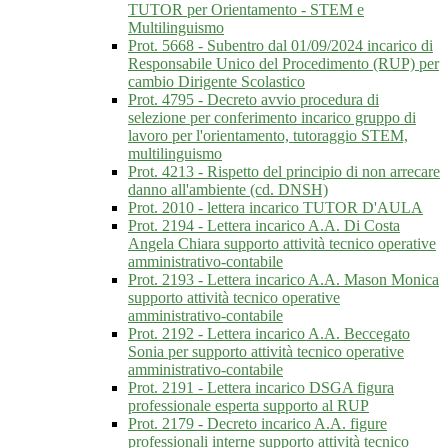
TUTOR per Orientamento - STEM e
Multilinguismo
Prot. 5668 - Subentro dal 01/09/2024 incarico di
Responsabile Unico del Procedimento (RUP) per
cambio Dirigente Scolastico
Prot. 4795 - Decreto avvio procedura di
selezione per conferimento incarico gruppo di
lavoro per l'orientamento, tutoraggio STEM,
multilinguismo
Prot. 4213 - Rispetto del principio di non arrecare
danno all'ambiente (cd. DNSH)
Prot. 2010 - lettera incarico TUTOR D'AULA
Prot. 2194 - Lettera incarico A.A. Di Costa
Angela Chiara supporto attività tecnico operative
amministrativo-contabile
Prot. 2193 - Lettera incarico A.A. Mason Monica
supporto attività tecnico operative
amministrativo-contabile
Prot. 2192 - Lettera incarico A.A. Beccegato
Sonia per supporto attività tecnico operative
amministrativo-contabile
Prot. 2191 - Lettera incarico DSGA figura
professionale esperta supporto al RUP
Prot. 2179 - Decreto incarico A.A. figure
professionali interne supporto attività tecnico