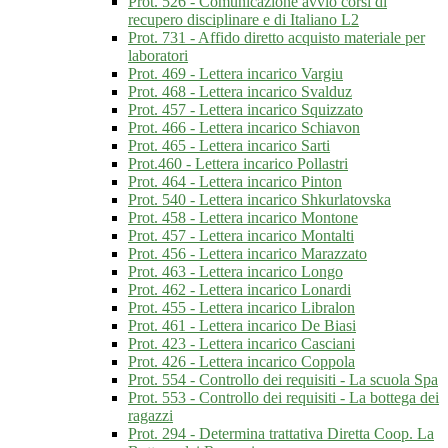
Prot. 526 - Comunicazione avvio corsi di
recupero disciplinare e di Italiano L2
Prot. 731 - Affido diretto acquisto materiale per
laboratori
Prot. 469 - Lettera incarico Vargiu
Prot. 468 - Lettera incarico Svalduz
Prot. 457 - Lettera incarico Squizzato
Prot. 466 - Lettera incarico Schiavon
Prot. 465 - Lettera incarico Sarti
Prot.460 - Lettera incarico Pollastri
Prot. 464 - Lettera incarico Pinton
Prot. 540 - Lettera incarico Shkurlatovska
Prot. 458 - Lettera incarico Montone
Prot. 457 - Lettera incarico Montalti
Prot. 456 - Lettera incarico Marazzato
Prot. 463 - Lettera incarico Longo
Prot. 462 - Lettera incarico Lonardi
Prot. 455 - Lettera incarico Libralon
Prot. 461 - Lettera incarico De Biasi
Prot. 423 - Lettera incarico Casciani
Prot. 426 - Lettera incarico Coppola
Prot. 554 - Controllo dei requisiti - La scuola Spa
Prot. 553 - Controllo dei requisiti - La bottega dei
ragazzi
Prot. 294 - Determina trattativa Diretta Coop. La