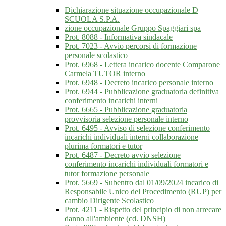
Dichiarazione situazione occupazionale D
SCUOLA S.P.A.
zione occupazionale Gruppo Spaggiari spa
Prot. 8088 - Informativa sindacale
Prot. 7023 - Avvio percorsi di formazione
personale scolastico
Prot. 6968 - Lettera incarico docente Comparone
Carmela TUTOR interno
Prot. 6948 - Decreto incarico personale interno
Prot. 6944 - Pubblicazione graduatoria definitiva
conferimento incarichi interni
Prot. 6665 - Pubblicazione graduatoria
provvisoria selezione personale interno
Prot. 6495 - Avviso di selezione conferimento
incarichi individuali interni collaborazione
plurima formatori e tutor
Prot. 6487 - Decreto avvio selezione
conferimento incarichi individuali formatori e
tutor formazione personale
Prot. 5669 - Subentro dal 01/09/2024 incarico di
Responsabile Unico del Procedimento (RUP) per
cambio Dirigente Scolastico
Prot. 4211 - Rispetto del principio di non arrecare
danno all'ambiente (cd. DNSH)