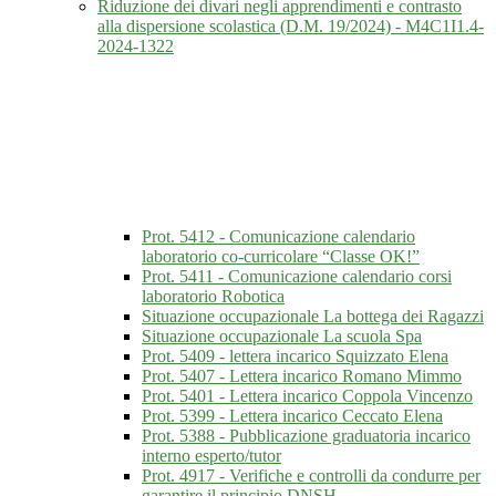
Riduzione dei divari negli apprendimenti e contrasto
alla dispersione scolastica (D.M. 19/2024) - M4C1I1.4-
2024-1322
Prot. 5412 - Comunicazione calendario
laboratorio co-curricolare “Classe OK!”
Prot. 5411 - Comunicazione calendario corsi
laboratorio Robotica
Situazione occupazionale La bottega dei Ragazzi
Situazione occupazionale La scuola Spa
Prot. 5409 - lettera incarico Squizzato Elena
Prot. 5407 - Lettera incarico Romano Mimmo
Prot. 5401 - Lettera incarico Coppola Vincenzo
Prot. 5399 - Lettera incarico Ceccato Elena
Prot. 5388 - Pubblicazione graduatoria incarico
interno esperto/tutor
Prot. 4917 - Verifiche e controlli da condurre per
garantire il principio DNSH