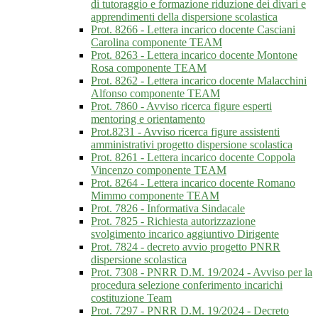
di tutoraggio e formazione riduzione dei divari e
apprendimenti della dispersione scolastica
Prot. 8266 - Lettera incarico docente Casciani
Carolina componente TEAM
Prot. 8263 - Lettera incarico docente Montone
Rosa componente TEAM
Prot. 8262 - Lettera incarico docente Malacchini
Alfonso componente TEAM
Prot. 7860 - Avviso ricerca figure esperti
mentoring e orientamento
Prot.8231 - Avviso ricerca figure assistenti
amministrativi progetto dispersione scolastica
Prot. 8261 - Lettera incarico docente Coppola
Vincenzo componente TEAM
Prot. 8264 - Lettera incarico docente Romano
Mimmo componente TEAM
Prot. 7826 - Informativa Sindacale
Prot. 7825 - Richiesta autorizzazione
svolgimento incarico aggiuntivo Dirigente
Prot. 7824 - decreto avvio progetto PNRR
dispersione scolastica
Prot. 7308 - PNRR D.M. 19/2024 - Avviso per la
procedura selezione conferimento incarichi
costituzione Team
Prot. 7297 - PNRR D.M. 19/2024 - Decreto