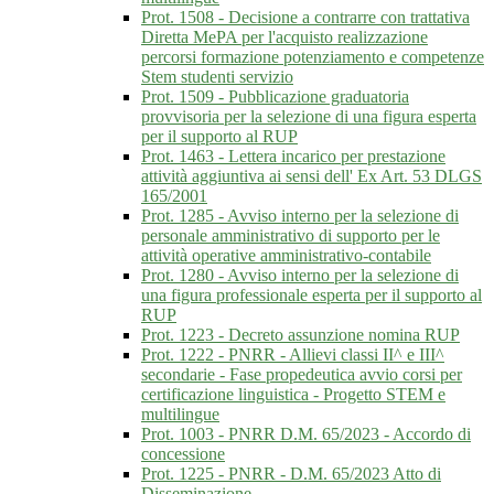
Prot. 1508 - Decisione a contrarre con trattativa
Diretta MePA per l'acquisto realizzazione
percorsi formazione potenziamento e competenze
Stem studenti servizio
Prot. 1509 - Pubblicazione graduatoria
provvisoria per la selezione di una figura esperta
per il supporto al RUP
Prot. 1463 - Lettera incarico per prestazione
attività aggiuntiva ai sensi dell' Ex Art. 53 DLGS
165/2001
Prot. 1285 - Avviso interno per la selezione di
personale amministrativo di supporto per le
attività operative amministrativo-contabile
Prot. 1280 - Avviso interno per la selezione di
una figura professionale esperta per il supporto al
RUP
Prot. 1223 - Decreto assunzione nomina RUP
Prot. 1222 - PNRR - Allievi classi II^ e III^
secondarie - Fase propedeutica avvio corsi per
certificazione linguistica - Progetto STEM e
multilingue
Prot. 1003 - PNRR D.M. 65/2023 - Accordo di
concessione
Prot. 1225 - PNRR - D.M. 65/2023 Atto di
Disseminazione