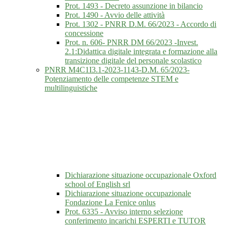
Prot. 1493 - Decreto assunzione in bilancio
Prot. 1490 - Avvio delle attività
Prot. 1302 - PNRR D.M. 66/2023 - Accordo di
concessione
Prot. n. 606- PNRR DM 66/2023 -Invest.
2.1:Didattica digitale integrata e formazione alla
transizione digitale del personale scolastico
PNRR M4C1I3.1-2023-1143-D.M. 65/2023-
Potenziamento delle competenze STEM e
multilinguistiche
Dichiarazione situazione occupazionale Oxford
school of English srl
Dichiarazione situazione occupazionale
Fondazione La Fenice onlus
Prot. 6335 - Avviso interno selezione
conferimento incarichi ESPERTI e TUTOR