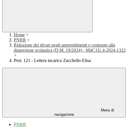
Home
>
PNRR
>
Riduzione dei divari negli apprendimenti e contrasto alla
dispersione scolastica (D.M. 19/2024) - M4C1I1.4-2024-1322
>
Prot. 121 - Lettera incarico Zacchello Elisa
Menu di
navigazione
PNRR