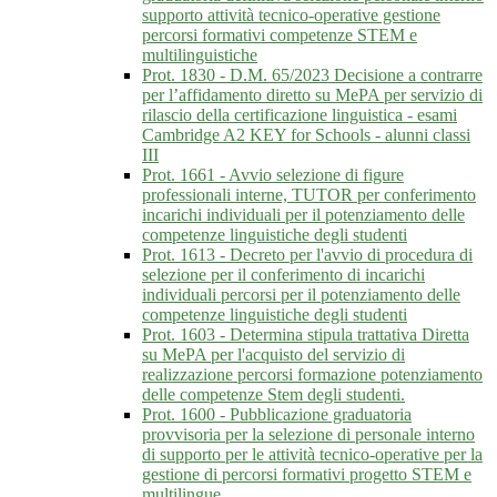
supporto attività tecnico-operative gestione
percorsi formativi competenze STEM e
multilinguistiche
Prot. 1830 - D.M. 65/2023 Decisione a contrarre
per l’affidamento diretto su MePA per servizio di
rilascio della certificazione linguistica - esami
Cambridge A2 KEY for Schools - alunni classi
III
Prot. 1661 - Avvio selezione di figure
professionali interne, TUTOR per conferimento
incarichi individuali per il potenziamento delle
competenze linguistiche degli studenti
Prot. 1613 - Decreto per l'avvio di procedura di
selezione per il conferimento di incarichi
individuali percorsi per il potenziamento delle
competenze linguistiche degli studenti
Prot. 1603 - Determina stipula trattativa Diretta
su MePA per l'acquisto del servizio di
realizzazione percorsi formazione potenziamento
delle competenze Stem degli studenti.
Prot. 1600 - Pubblicazione graduatoria
provvisoria per la selezione di personale interno
di supporto per le attività tecnico-operative per la
gestione di percorsi formativi progetto STEM e
multilingue