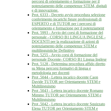
percorsi di orientamento e formazione per il
potenziamento delle competenze STEM, digitali
e di innovazione.
Prot. 6333 - Decreto avvio procedura selezione
conferimento incarichi figure professionali di
ESPERTO e di TUTOR per i percorsi di
orientamento e formazione per il potenziament
Prot. 5993 - Avvio dei corsi di formazione del
personale - CORSO B1 LINGUA INGLESE -
DOCENTI per la realizzazione di azioni di
potenziamento delle competenze STEM e
multilinguistiche Definitivo
Prot. 5255 - Avvio corsi di formazione del
personale Docente- CORSO B1 Lingua Inglese
Prot. 5128 - Determina procedura affido diretto
su Mepa percorsi formativi di lingua e
metodologia per docenti
Prot .5044 - Lettera incarico docente Caon
Davide TUTOR per Orientamento STEM e
Multilinguismo
Prot .5043 - Lettera incarico docente Romano
Mimmo TUTOR per Orientamento STEM e
Multilinguismo
Prot .5042 - Lettera incarico docente Squizzato
Elena TUTOR per Orientamento STEM e