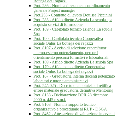
Bottega dei Ragazzi
Prot. 286 - Nomina direzione e coordinamento
generale Project manager
Prot.253 - Contratto di lavoro Dott.ssa Piccinini
Prot. 283 - Affido diretto Azienda La scuola spa
acquisto servizi di formazione
Prot. 189 - Capitolato tecnico azienda La scuola
Spa
Prot. 190 - Capitolato tecnico Cooperativa
sociale Onlus La bottega dei ragazzi
Prot. 8107 - Avviso di selezione esperti/tutor
interno-esterno potenziamento, percorsi
orientamento percorsi formativi e laboratoriali
Prot. 169 - Affido diretto Azienda La scuola Spa
Prot. 170 - Affidamento diretto Cooperativa
sociale Onlus La bottega dei ragazzi
Prot. 167 - Graduatoria interna docenti potenziato
laboratori e tutor e amministrativi
Prot. 54/2025 - Decreto di autotutela di rettifica
errore materiale graduatoria definitiva Mentoring
Prot. 8133 - Dichiarazione DPR 28 dicembre
2000 n. 445 e s.m.i.
Prot. 8103 - Nomina supporto tecnico
organizzativo e procedurale al RUP - DSGA
Prot. 8462 - Attestazione di valutazione interventi