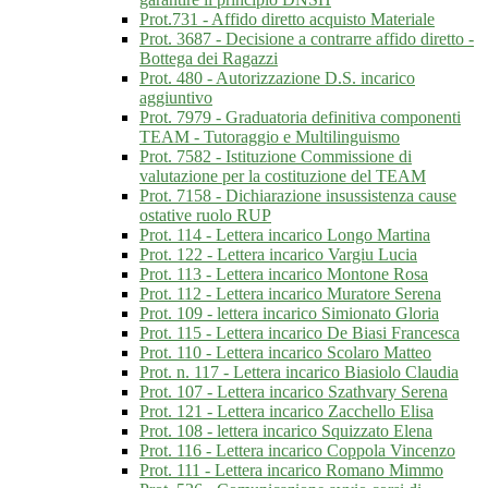
Prot.731 - Affido diretto acquisto Materiale
Prot. 3687 - Decisione a contrarre affido diretto -
Bottega dei Ragazzi
Prot. 480 - Autorizzazione D.S. incarico
aggiuntivo
Prot. 7979 - Graduatoria definitiva componenti
TEAM - Tutoraggio e Multilinguismo
Prot. 7582 - Istituzione Commissione di
valutazione per la costituzione del TEAM
Prot. 7158 - Dichiarazione insussistenza cause
ostative ruolo RUP
Prot. 114 - Lettera incarico Longo Martina
Prot. 122 - Lettera incarico Vargiu Lucia
Prot. 113 - Lettera incarico Montone Rosa
Prot. 112 - Lettera incarico Muratore Serena
Prot. 109 - lettera incarico Simionato Gloria
Prot. 115 - Lettera incarico De Biasi Francesca
Prot. 110 - Lettera incarico Scolaro Matteo
Prot. n. 117 - Lettera incarico Biasiolo Claudia
Prot. 107 - Lettera incarico Szathvary Serena
Prot. 121 - Lettera incarico Zacchello Elisa
Prot. 108 - lettera incarico Squizzato Elena
Prot. 116 - Lettera incarico Coppola Vincenzo
Prot. 111 - Lettera incarico Romano Mimmo