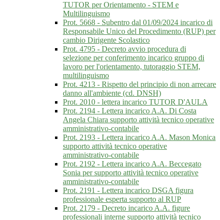
TUTOR per Orientamento - STEM e
Multilinguismo
Prot. 5668 - Subentro dal 01/09/2024 incarico di
Responsabile Unico del Procedimento (RUP) per
cambio Dirigente Scolastico
Prot. 4795 - Decreto avvio procedura di
selezione per conferimento incarico gruppo di
lavoro per l'orientamento, tutoraggio STEM,
multilinguismo
Prot. 4213 - Rispetto del principio di non arrecare
danno all'ambiente (cd. DNSH)
Prot. 2010 - lettera incarico TUTOR D'AULA
Prot. 2194 - Lettera incarico A.A. Di Costa
Angela Chiara supporto attività tecnico operative
amministrativo-contabile
Prot. 2193 - Lettera incarico A.A. Mason Monica
supporto attività tecnico operative
amministrativo-contabile
Prot. 2192 - Lettera incarico A.A. Beccegato
Sonia per supporto attività tecnico operative
amministrativo-contabile
Prot. 2191 - Lettera incarico DSGA figura
professionale esperta supporto al RUP
Prot. 2179 - Decreto incarico A.A. figure
professionali interne supporto attività tecnico