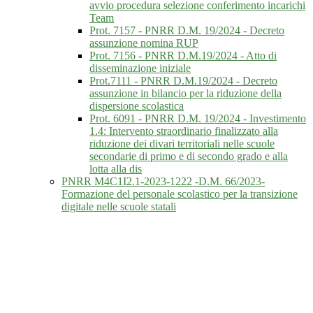
avvio procedura selezione conferimento incarichi
Team
Prot. 7157 - PNRR D.M. 19/2024 - Decreto
assunzione nomina RUP
Prot. 7156 - PNRR D.M.19/2024 - Atto di
disseminazione iniziale
Prot.7111 - PNRR D.M.19/2024 - Decreto
assunzione in bilancio per la riduzione della
dispersione scolastica
Prot. 6091 - PNRR D.M. 19/2024 - Investimento
1.4: Intervento straordinario finalizzato alla
riduzione dei divari territoriali nelle scuole
secondarie di primo e di secondo grado e alla
lotta alla dis
PNRR M4C1I2.1-2023-1222 -D.M. 66/2023-
Formazione del personale scolastico per la transizione
digitale nelle scuole statali