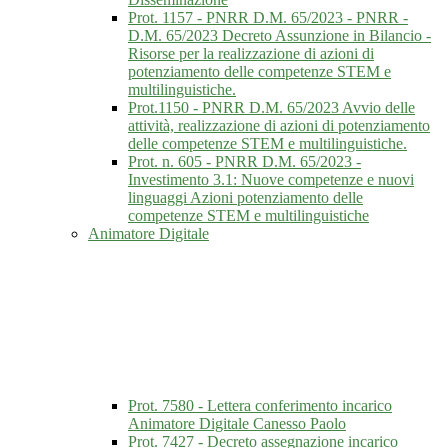
Prot. 1157 - PNRR D.M. 65/2023 - PNRR -
D.M. 65/2023 Decreto Assunzione in Bilancio -
Risorse per la realizzazione di azioni di
potenziamento delle competenze STEM e
multilinguistiche.
Prot.1150 - PNRR D.M. 65/2023 Avvio delle
attività, realizzazione di azioni di potenziamento
delle competenze STEM e multilinguistiche.
Prot. n. 605 - PNRR D.M. 65/2023 -
Investimento 3.1: Nuove competenze e nuovi
linguaggi Azioni potenziamento delle
competenze STEM e multilinguistiche
Animatore Digitale
Prot. 7580 - Lettera conferimento incarico
Animatore Digitale Canesso Paolo
Prot. 7427 - Decreto assegnazione incarico