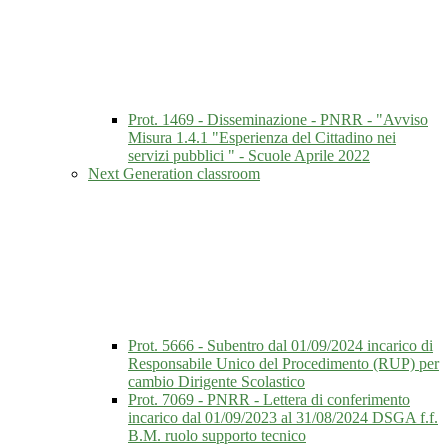
Prot. 1469 - Disseminazione - PNRR - "Avviso
Misura 1.4.1 "Esperienza del Cittadino nei
servizi pubblici " - Scuole Aprile 2022
Next Generation classroom
Prot. 5666 - Subentro dal 01/09/2024 incarico di
Responsabile Unico del Procedimento (RUP) per
cambio Dirigente Scolastico
Prot. 7069 - PNRR - Lettera di conferimento
incarico dal 01/09/2023 al 31/08/2024 DSGA f.f.
B.M. ruolo supporto tecnico