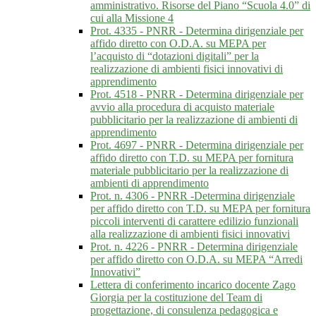
amministrativo. Risorse del Piano “Scuola 4.0” di
cui alla Missione 4
Prot. 4335 - PNRR - Determina dirigenziale per
affido diretto con O.D.A. su MEPA per
l’acquisto di “dotazioni digitali” per la
realizzazione di ambienti fisici innovativi di
apprendimento
Prot. 4518 - PNRR - Determina dirigenziale per
avvio alla procedura di acquisto materiale
pubblicitario per la realizzazione di ambienti di
apprendimento
Prot. 4697 - PNRR - Determina dirigenziale per
affido diretto con T.D. su MEPA per fornitura
materiale pubblicitario per la realizzazione di
ambienti di apprendimento
Prot. n. 4306 - PNRR -Determina dirigenziale
per affido diretto con T.D. su MEPA per fornitura
piccoli interventi di carattere edilizio funzionali
alla realizzazione di ambienti fisici innovativi
Prot. n. 4226 - PNRR - Determina dirigenziale
per affido diretto con O.D.A. su MEPA “Arredi
Innovativi”
Lettera di conferimento incarico docente Zago
Giorgia per la costituzione del Team di
progettazione, di consulenza pedagogica e