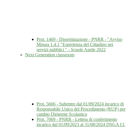
Prot. 1469 - Disseminazione - PNRR - "Avviso
Misura 1.4.1 "Esperienza del Cittadino nei
servizi pubblici " - Scuole Aprile 2022
Next Generation classroom
Prot. 5666 - Subentro dal 01/09/2024 incarico di
Responsabile Unico del Procedimento (RUP) per
cambio Dirigente Scolastico
Prot. 7069 - PNRR - Lettera di conferimento
incarico dal 01/09/2023 al 31/08/2024 DSGA f.f.