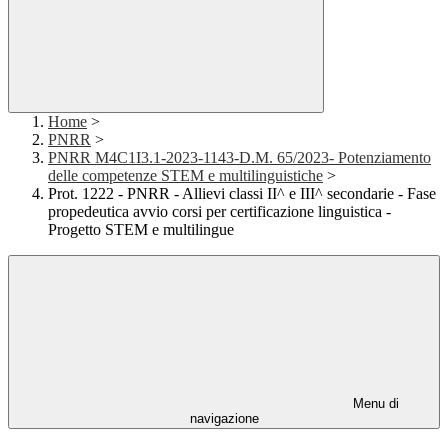
Home
>
PNRR
>
PNRR M4C1I3.1-2023-1143-D.M. 65/2023- Potenziamento
delle competenze STEM e multilinguistiche
>
Prot. 1222 - PNRR - Allievi classi II^ e III^ secondarie - Fase
propedeutica avvio corsi per certificazione linguistica -
Progetto STEM e multilingue
Menu di
navigazione