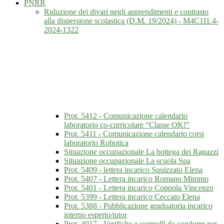
PNRR
Riduzione dei divari negli apprendimenti e contrasto
alla dispersione scolastica (D.M. 19/2024) - M4C1I1.4-
2024-1322
Prot. 5412 - Comunicazione calendario
laboratorio co-curricolare “Classe OK!”
Prot. 5411 - Comunicazione calendario corsi
laboratorio Robotica
Situazione occupazionale La bottega dei Ragazzi
Situazione occupazionale La scuola Spa
Prot. 5409 - lettera incarico Squizzato Elena
Prot. 5407 - Lettera incarico Romano Mimmo
Prot. 5401 - Lettera incarico Coppola Vincenzo
Prot. 5399 - Lettera incarico Ceccato Elena
Prot. 5388 - Pubblicazione graduatoria incarico
interno esperto/tutor
Prot. 4917 - Verifiche e controlli da condurre per