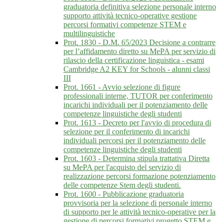
graduatoria definitiva selezione personale interno
supporto attività tecnico-operative gestione
percorsi formativi competenze STEM e
multilinguistiche
Prot. 1830 - D.M. 65/2023 Decisione a contrarre
per l’affidamento diretto su MePA per servizio di
rilascio della certificazione linguistica - esami
Cambridge A2 KEY for Schools - alunni classi
III
Prot. 1661 - Avvio selezione di figure
professionali interne, TUTOR per conferimento
incarichi individuali per il potenziamento delle
competenze linguistiche degli studenti
Prot. 1613 - Decreto per l'avvio di procedura di
selezione per il conferimento di incarichi
individuali percorsi per il potenziamento delle
competenze linguistiche degli studenti
Prot. 1603 - Determina stipula trattativa Diretta
su MePA per l'acquisto del servizio di
realizzazione percorsi formazione potenziamento
delle competenze Stem degli studenti.
Prot. 1600 - Pubblicazione graduatoria
provvisoria per la selezione di personale interno
di supporto per le attività tecnico-operative per la
gestione di percorsi formativi progetto STEM e