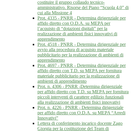
costituire il gruppo collaudo tecnico-
amministrativo. Risorse del Piano “Scuola 4.0” di
cui alla Missione 4
Prot. 4335 - PNRR - Determina dirigenziale per
affido diretto con O.D.A. su MEPA per
l’acquisto di “dotazioni digitali” per la
realizzazione di ambienti fisici innovativi di
apprendimento
Prot. 4518 - PNRR - Determina dirigenziale per
avvio alla procedura di acquisto materiale
pubblicitario per la realizzazione di ambienti di
apprendimento
Prot. 4697 - PNRR - Determina dirigenziale per
affido diretto con T.D. su MEPA per fornitura
materiale pubblicitario per la realizzazione di
ambienti di apprendimento
Prot. n. 4306 - PNRR -Determina dirigenziale
per affido diretto con T.D. su MEPA per fornitura
piccoli interventi di carattere edilizio funzionali
alla realizzazione di ambienti fisici innovativi
Prot. n. 4226 - PNRR - Determina dirigenziale
per affido diretto con O.D.A. su MEPA “Arredi
Innovativi”
Lettera di conferimento incarico docente Zago
Giorgia per la costituzione del Team di