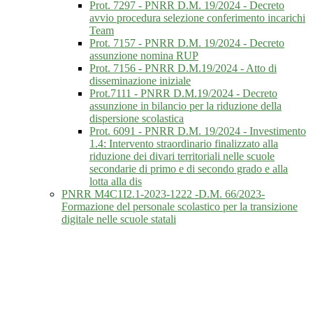
Prot. 7297 - PNRR D.M. 19/2024 - Decreto
avvio procedura selezione conferimento incarichi
Team
Prot. 7157 - PNRR D.M. 19/2024 - Decreto
assunzione nomina RUP
Prot. 7156 - PNRR D.M.19/2024 - Atto di
disseminazione iniziale
Prot.7111 - PNRR D.M.19/2024 - Decreto
assunzione in bilancio per la riduzione della
dispersione scolastica
Prot. 6091 - PNRR D.M. 19/2024 - Investimento
1.4: Intervento straordinario finalizzato alla
riduzione dei divari territoriali nelle scuole
secondarie di primo e di secondo grado e alla
lotta alla dis
PNRR M4C1I2.1-2023-1222 -D.M. 66/2023-
Formazione del personale scolastico per la transizione
digitale nelle scuole statali