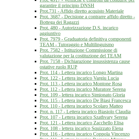
garantire il principio DNSH
Prot.731 - Affido diretto acquisto Materiale
Prot. 3687 - Decisione a contrarre affido diretto -
Bottega dei Ragazzi
Prot. 480 - Autorizzazione D.S. incarico
aggiuntivo
Prot. 7979 - Graduatoria definitiva componenti
TEAM - Tutoraggio e Multilinguismo
Prot. 7582 - Istituzione Commissione di
valutazione per la costituzione del TEAM
Prot. 7158 - Dichiarazione insussistenza cause
ostative ruolo RUP
Prot. 114 - Lettera incarico Longo Martina
Prot. 122 - Lettera incarico Vargiu Lucia
Prot. 113 - Lettera incarico Montone Rosa
Prot. 112 - Lettera incarico Muratore Serena
Prot. 109 - lettera incarico Simionato Gloria
Prot. 115 - Lettera incarico De Biasi Francesca
Prot. 110 - Lettera incarico Scolaro Matteo
Prot. n. 117 - Lettera incarico Biasiolo Claudia
Prot. 107 - Lettera incarico Szathvary Serena
Prot. 121 - Lettera incarico Zacchello Elisa
Prot. 108 - lettera incarico Squizzato Elena
Prot. 116 - Lettera incarico Coppola Vincenzo