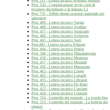
Prot. 111 - Lettera incarico Romano Mimmo
Prot. 526 - Comunicazione avvio corsi di
recupero disciplinare e di Italiano L2
Prot. 731 - Affido diretto acquisto materiale per
laboratori
Prot. 469 - Lettera incarico Vargiu
Prot. 468 - Lettera incarico Svalduz
Prot. 457 - Lettera incarico Squizzato
Prot. 466 - Lettera incarico Schiavon
Prot. 465 - Lettera incarico Sarti
Prot.460 - Lettera incarico Pollastri
Prot. 464 - Lettera incarico Pinton
Prot. 540 - Lettera incarico Shkurlatovska
Prot. 458 - Lettera incarico Montone
Prot. 457 - Lettera incarico Montalti
Prot. 456 - Lettera incarico Marazzato
Prot. 463 - Lettera incarico Longo
Prot. 462 - Lettera incarico Lonardi
Prot. 455 - Lettera incarico Libralon
Prot. 461 - Lettera incarico De Biasi
Prot. 423 - Lettera incarico Casciani
Prot. 426 - Lettera incarico Coppola
Prot. 554 - Controllo dei requisiti - La scuola Spa
Prot. 553 - Controllo dei requisiti - La bottega dei
ragazzi