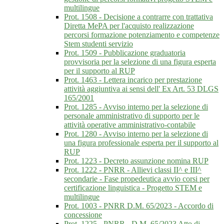
multilingue
Prot. 1508 - Decisione a contrarre con trattativa
Diretta MePA per l'acquisto realizzazione
percorsi formazione potenziamento e competenze
Stem studenti servizio
Prot. 1509 - Pubblicazione graduatoria
provvisoria per la selezione di una figura esperta
per il supporto al RUP
Prot. 1463 - Lettera incarico per prestazione
attività aggiuntiva ai sensi dell' Ex Art. 53 DLGS
165/2001
Prot. 1285 - Avviso interno per la selezione di
personale amministrativo di supporto per le
attività operative amministrativo-contabile
Prot. 1280 - Avviso interno per la selezione di
una figura professionale esperta per il supporto al
RUP
Prot. 1223 - Decreto assunzione nomina RUP
Prot. 1222 - PNRR - Allievi classi II^ e III^
secondarie - Fase propedeutica avvio corsi per
certificazione linguistica - Progetto STEM e
multilingue
Prot. 1003 - PNRR D.M. 65/2023 - Accordo di
concessione
Prot. 1225 - PNRR - D.M. 65/2023 Atto di