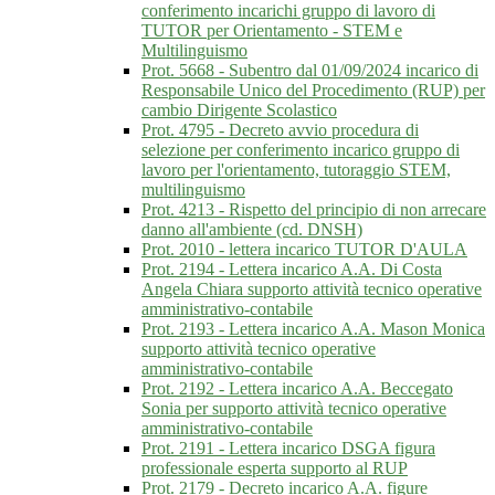
conferimento incarichi gruppo di lavoro di
TUTOR per Orientamento - STEM e
Multilinguismo
Prot. 5668 - Subentro dal 01/09/2024 incarico di
Responsabile Unico del Procedimento (RUP) per
cambio Dirigente Scolastico
Prot. 4795 - Decreto avvio procedura di
selezione per conferimento incarico gruppo di
lavoro per l'orientamento, tutoraggio STEM,
multilinguismo
Prot. 4213 - Rispetto del principio di non arrecare
danno all'ambiente (cd. DNSH)
Prot. 2010 - lettera incarico TUTOR D'AULA
Prot. 2194 - Lettera incarico A.A. Di Costa
Angela Chiara supporto attività tecnico operative
amministrativo-contabile
Prot. 2193 - Lettera incarico A.A. Mason Monica
supporto attività tecnico operative
amministrativo-contabile
Prot. 2192 - Lettera incarico A.A. Beccegato
Sonia per supporto attività tecnico operative
amministrativo-contabile
Prot. 2191 - Lettera incarico DSGA figura
professionale esperta supporto al RUP
Prot. 2179 - Decreto incarico A.A. figure