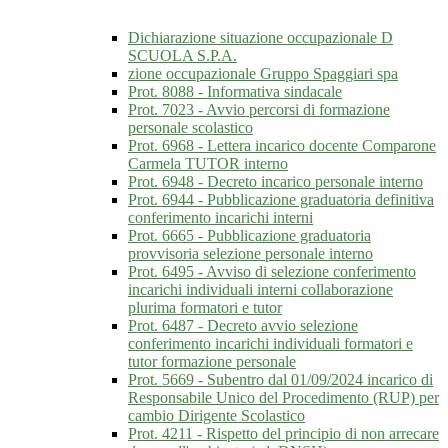
Dichiarazione situazione occupazionale D
SCUOLA S.P.A.
zione occupazionale Gruppo Spaggiari spa
Prot. 8088 - Informativa sindacale
Prot. 7023 - Avvio percorsi di formazione
personale scolastico
Prot. 6968 - Lettera incarico docente Comparone
Carmela TUTOR interno
Prot. 6948 - Decreto incarico personale interno
Prot. 6944 - Pubblicazione graduatoria definitiva
conferimento incarichi interni
Prot. 6665 - Pubblicazione graduatoria
provvisoria selezione personale interno
Prot. 6495 - Avviso di selezione conferimento
incarichi individuali interni collaborazione
plurima formatori e tutor
Prot. 6487 - Decreto avvio selezione
conferimento incarichi individuali formatori e
tutor formazione personale
Prot. 5669 - Subentro dal 01/09/2024 incarico di
Responsabile Unico del Procedimento (RUP) per
cambio Dirigente Scolastico
Prot. 4211 - Rispetto del principio di non arrecare