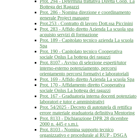
Prot. 294 - Determina trattativa Diretta Coop. La
Bottega dei Ragazzi
Prot. 286 - Nomina direzione e coordinamento
generale Project manager
Prot.253 - Contratto di lavoro Dott.ssa Piccinini
Prot. 283 - Affido diretto Azienda La scuola spa
acquisto servizi di formazione
Prot. 189 - Capitolato tecnico azienda La scuola
Spa
Prot. 190 - Capitolato tecnico Cooperativa
sociale Onlus La bottega dei ragazzi
Prot. 8107 - Avviso di selezione esperti/tutor
interno-esterno potenziamento, percorsi
orientamento percorsi formativi e laboratoriali
Prot. 169 - Affido diretto Azienda La scuola Spa
Prot. 170 - Affidamento diretto Cooperativa
sociale Onlus La bottega dei ragazzi
Prot. 167 - Graduatoria interna docenti potenziato
laboratori e tutor e amministrativi
Prot. 54/2025 - Decreto di autotutela di rettifica
errore materiale graduatoria definitiva Mentoring
Prot. 8133 - Dichiarazione DPR 28 dicembre
2000 n. 445 e s.m.i.
Prot. 8103 - Nomina supporto tecnico
organizzativo e procedurale al RUP - DSGA