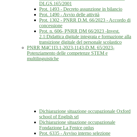
DLGS.165/2001
Prot. 1493 - Decreto assunzione in bilancio
Prot. 1490 - Avvio delle attività
Prot. 1302 - PNRR D.M. 66/2023 - Accordo di
concessione
Prot. n. 606- PNRR DM 66/2023 -Invest.
2.1:Didattica digitale integrata e formazione alla
transizione digitale del personale scolastico
PNRR M4C1I3.1-2023-1143-D.M. 65/2023-
Potenziamento delle competenze STEM e
multilinguistiche
Dichiarazione situazione occupazionale Oxford
school of English srl
Dichiarazione situazione occupazionale
Fondazione La Fenice onlus
Prot. 6335 - Avviso interno selezione