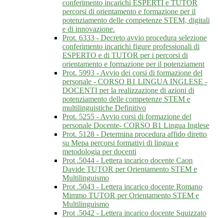
conferimento incarichi ESPERTI e TUTOR
percorsi di orientamento e formazione per il
potenziamento delle competenze STEM, digitali
e di innovazione.
Prot. 6333 - Decreto avvio procedura selezione
conferimento incarichi figure professionali di
ESPERTO e di TUTOR per i percorsi di
orientamento e formazione per il potenziament
Prot. 5993 - Avvio dei corsi di formazione del
personale - CORSO B1 LINGUA INGLESE -
DOCENTI per la realizzazione di azioni di
potenziamento delle competenze STEM e
multilinguistiche Definitivo
Prot. 5255 - Avvio corsi di formazione del
personale Docente- CORSO B1 Lingua Inglese
Prot. 5128 - Determina procedura affido diretto
su Mepa percorsi formativi di lingua e
metodologia per docenti
Prot .5044 - Lettera incarico docente Caon
Davide TUTOR per Orientamento STEM e
Multilinguismo
Prot .5043 - Lettera incarico docente Romano
Mimmo TUTOR per Orientamento STEM e
Multilinguismo
Prot .5042 - Lettera incarico docente Squizzato