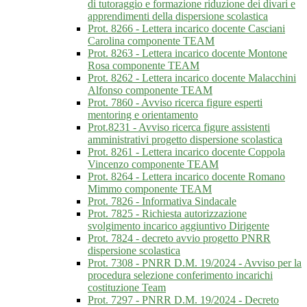
di tutoraggio e formazione riduzione dei divari e
apprendimenti della dispersione scolastica
Prot. 8266 - Lettera incarico docente Casciani
Carolina componente TEAM
Prot. 8263 - Lettera incarico docente Montone
Rosa componente TEAM
Prot. 8262 - Lettera incarico docente Malacchini
Alfonso componente TEAM
Prot. 7860 - Avviso ricerca figure esperti
mentoring e orientamento
Prot.8231 - Avviso ricerca figure assistenti
amministrativi progetto dispersione scolastica
Prot. 8261 - Lettera incarico docente Coppola
Vincenzo componente TEAM
Prot. 8264 - Lettera incarico docente Romano
Mimmo componente TEAM
Prot. 7826 - Informativa Sindacale
Prot. 7825 - Richiesta autorizzazione
svolgimento incarico aggiuntivo Dirigente
Prot. 7824 - decreto avvio progetto PNRR
dispersione scolastica
Prot. 7308 - PNRR D.M. 19/2024 - Avviso per la
procedura selezione conferimento incarichi
costituzione Team
Prot. 7297 - PNRR D.M. 19/2024 - Decreto