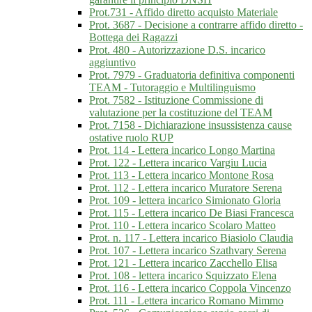
Prot.731 - Affido diretto acquisto Materiale
Prot. 3687 - Decisione a contrarre affido diretto -
Bottega dei Ragazzi
Prot. 480 - Autorizzazione D.S. incarico
aggiuntivo
Prot. 7979 - Graduatoria definitiva componenti
TEAM - Tutoraggio e Multilinguismo
Prot. 7582 - Istituzione Commissione di
valutazione per la costituzione del TEAM
Prot. 7158 - Dichiarazione insussistenza cause
ostative ruolo RUP
Prot. 114 - Lettera incarico Longo Martina
Prot. 122 - Lettera incarico Vargiu Lucia
Prot. 113 - Lettera incarico Montone Rosa
Prot. 112 - Lettera incarico Muratore Serena
Prot. 109 - lettera incarico Simionato Gloria
Prot. 115 - Lettera incarico De Biasi Francesca
Prot. 110 - Lettera incarico Scolaro Matteo
Prot. n. 117 - Lettera incarico Biasiolo Claudia
Prot. 107 - Lettera incarico Szathvary Serena
Prot. 121 - Lettera incarico Zacchello Elisa
Prot. 108 - lettera incarico Squizzato Elena
Prot. 116 - Lettera incarico Coppola Vincenzo
Prot. 111 - Lettera incarico Romano Mimmo