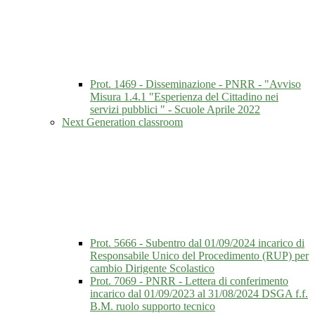
Prot. 1469 - Disseminazione - PNRR - "Avviso
Misura 1.4.1 "Esperienza del Cittadino nei
servizi pubblici " - Scuole Aprile 2022
Next Generation classroom
Prot. 5666 - Subentro dal 01/09/2024 incarico di
Responsabile Unico del Procedimento (RUP) per
cambio Dirigente Scolastico
Prot. 7069 - PNRR - Lettera di conferimento
incarico dal 01/09/2023 al 31/08/2024 DSGA f.f.
B.M. ruolo supporto tecnico