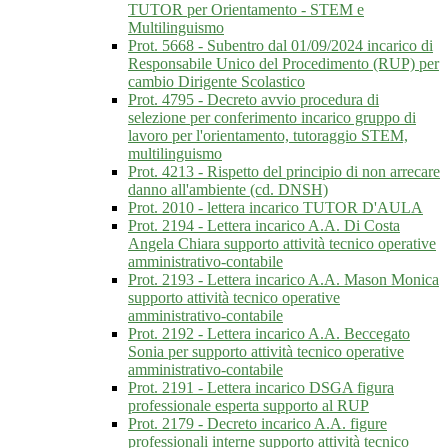
TUTOR per Orientamento - STEM e
Multilinguismo
Prot. 5668 - Subentro dal 01/09/2024 incarico di
Responsabile Unico del Procedimento (RUP) per
cambio Dirigente Scolastico
Prot. 4795 - Decreto avvio procedura di
selezione per conferimento incarico gruppo di
lavoro per l'orientamento, tutoraggio STEM,
multilinguismo
Prot. 4213 - Rispetto del principio di non arrecare
danno all'ambiente (cd. DNSH)
Prot. 2010 - lettera incarico TUTOR D'AULA
Prot. 2194 - Lettera incarico A.A. Di Costa
Angela Chiara supporto attività tecnico operative
amministrativo-contabile
Prot. 2193 - Lettera incarico A.A. Mason Monica
supporto attività tecnico operative
amministrativo-contabile
Prot. 2192 - Lettera incarico A.A. Beccegato
Sonia per supporto attività tecnico operative
amministrativo-contabile
Prot. 2191 - Lettera incarico DSGA figura
professionale esperta supporto al RUP
Prot. 2179 - Decreto incarico A.A. figure
professionali interne supporto attività tecnico