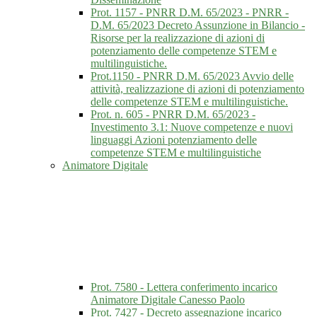
Prot. 1157 - PNRR D.M. 65/2023 - PNRR -
D.M. 65/2023 Decreto Assunzione in Bilancio -
Risorse per la realizzazione di azioni di
potenziamento delle competenze STEM e
multilinguistiche.
Prot.1150 - PNRR D.M. 65/2023 Avvio delle
attività, realizzazione di azioni di potenziamento
delle competenze STEM e multilinguistiche.
Prot. n. 605 - PNRR D.M. 65/2023 -
Investimento 3.1: Nuove competenze e nuovi
linguaggi Azioni potenziamento delle
competenze STEM e multilinguistiche
Animatore Digitale
Prot. 7580 - Lettera conferimento incarico
Animatore Digitale Canesso Paolo
Prot. 7427 - Decreto assegnazione incarico