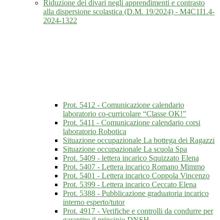
Riduzione dei divari negli apprendimenti e contrasto
alla dispersione scolastica (D.M. 19/2024) - M4C1I1.4-
2024-1322
Prot. 5412 - Comunicazione calendario
laboratorio co-curricolare “Classe OK!”
Prot. 5411 - Comunicazione calendario corsi
laboratorio Robotica
Situazione occupazionale La bottega dei Ragazzi
Situazione occupazionale La scuola Spa
Prot. 5409 - lettera incarico Squizzato Elena
Prot. 5407 - Lettera incarico Romano Mimmo
Prot. 5401 - Lettera incarico Coppola Vincenzo
Prot. 5399 - Lettera incarico Ceccato Elena
Prot. 5388 - Pubblicazione graduatoria incarico
interno esperto/tutor
Prot. 4917 - Verifiche e controlli da condurre per
garantire il principio DNSH