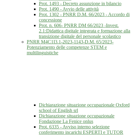
Prot. 1493 - Decreto assunzione in bilancio
Prot. 1490 - Avvio delle attività
Prot. 1302 - PNRR D.M. 66/2023 - Accordo di
concessione
Prot. n. 606- PNRR DM 66/2023 -Invest.
2.1:Didattica digitale integrata e formazione alla
transizione digitale del personale scolastico
PNRR M4C1I3.1-2023-1143-D.M. 65/2023-
Potenziamento delle competenze STEM e
multilinguistiche
Dichiarazione situazione occupazionale Oxford
school of English srl
Dichiarazione situazione occupazionale
Fondazione La Fenice onlus
Prot. 6335 - Avviso interno selezione
conferimento incarichi ESPERTI e TUTOR