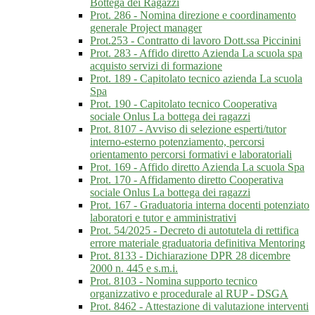
Bottega dei Ragazzi
Prot. 286 - Nomina direzione e coordinamento
generale Project manager
Prot.253 - Contratto di lavoro Dott.ssa Piccinini
Prot. 283 - Affido diretto Azienda La scuola spa
acquisto servizi di formazione
Prot. 189 - Capitolato tecnico azienda La scuola
Spa
Prot. 190 - Capitolato tecnico Cooperativa
sociale Onlus La bottega dei ragazzi
Prot. 8107 - Avviso di selezione esperti/tutor
interno-esterno potenziamento, percorsi
orientamento percorsi formativi e laboratoriali
Prot. 169 - Affido diretto Azienda La scuola Spa
Prot. 170 - Affidamento diretto Cooperativa
sociale Onlus La bottega dei ragazzi
Prot. 167 - Graduatoria interna docenti potenziato
laboratori e tutor e amministrativi
Prot. 54/2025 - Decreto di autotutela di rettifica
errore materiale graduatoria definitiva Mentoring
Prot. 8133 - Dichiarazione DPR 28 dicembre
2000 n. 445 e s.m.i.
Prot. 8103 - Nomina supporto tecnico
organizzativo e procedurale al RUP - DSGA
Prot. 8462 - Attestazione di valutazione interventi