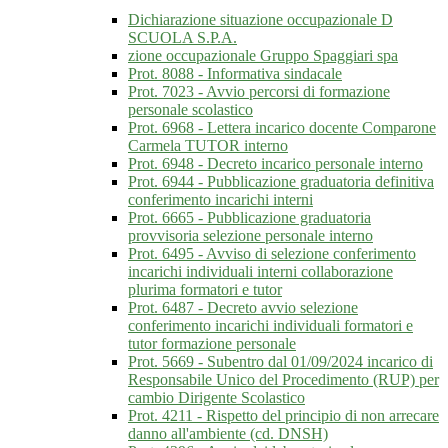
Dichiarazione situazione occupazionale D
SCUOLA S.P.A.
zione occupazionale Gruppo Spaggiari spa
Prot. 8088 - Informativa sindacale
Prot. 7023 - Avvio percorsi di formazione
personale scolastico
Prot. 6968 - Lettera incarico docente Comparone
Carmela TUTOR interno
Prot. 6948 - Decreto incarico personale interno
Prot. 6944 - Pubblicazione graduatoria definitiva
conferimento incarichi interni
Prot. 6665 - Pubblicazione graduatoria
provvisoria selezione personale interno
Prot. 6495 - Avviso di selezione conferimento
incarichi individuali interni collaborazione
plurima formatori e tutor
Prot. 6487 - Decreto avvio selezione
conferimento incarichi individuali formatori e
tutor formazione personale
Prot. 5669 - Subentro dal 01/09/2024 incarico di
Responsabile Unico del Procedimento (RUP) per
cambio Dirigente Scolastico
Prot. 4211 - Rispetto del principio di non arrecare
danno all'ambiente (cd. DNSH)