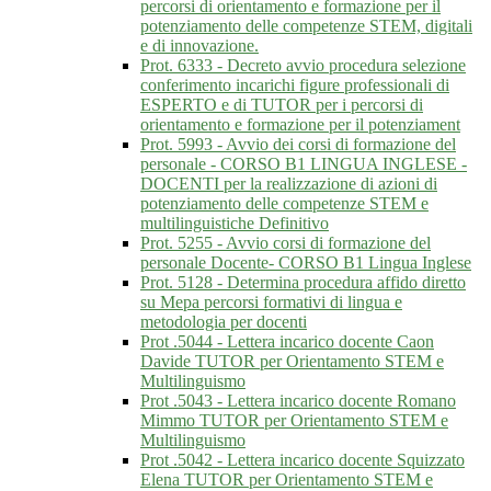
percorsi di orientamento e formazione per il
potenziamento delle competenze STEM, digitali
e di innovazione.
Prot. 6333 - Decreto avvio procedura selezione
conferimento incarichi figure professionali di
ESPERTO e di TUTOR per i percorsi di
orientamento e formazione per il potenziament
Prot. 5993 - Avvio dei corsi di formazione del
personale - CORSO B1 LINGUA INGLESE -
DOCENTI per la realizzazione di azioni di
potenziamento delle competenze STEM e
multilinguistiche Definitivo
Prot. 5255 - Avvio corsi di formazione del
personale Docente- CORSO B1 Lingua Inglese
Prot. 5128 - Determina procedura affido diretto
su Mepa percorsi formativi di lingua e
metodologia per docenti
Prot .5044 - Lettera incarico docente Caon
Davide TUTOR per Orientamento STEM e
Multilinguismo
Prot .5043 - Lettera incarico docente Romano
Mimmo TUTOR per Orientamento STEM e
Multilinguismo
Prot .5042 - Lettera incarico docente Squizzato
Elena TUTOR per Orientamento STEM e