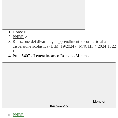
Home
>
PNRR
>
Riduzione dei divari negli apprendimenti e contrasto alla
dispersione scolastica (D.M. 19/2024) - M4C1I1.4-2024-1322
>
Prot. 5407 - Lettera incarico Romano Mimmo
Menu di
navigazione
PNRR