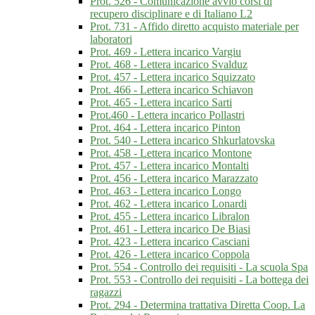
Prot. 526 - Comunicazione avvio corsi di
recupero disciplinare e di Italiano L2
Prot. 731 - Affido diretto acquisto materiale per
laboratori
Prot. 469 - Lettera incarico Vargiu
Prot. 468 - Lettera incarico Svalduz
Prot. 457 - Lettera incarico Squizzato
Prot. 466 - Lettera incarico Schiavon
Prot. 465 - Lettera incarico Sarti
Prot.460 - Lettera incarico Pollastri
Prot. 464 - Lettera incarico Pinton
Prot. 540 - Lettera incarico Shkurlatovska
Prot. 458 - Lettera incarico Montone
Prot. 457 - Lettera incarico Montalti
Prot. 456 - Lettera incarico Marazzato
Prot. 463 - Lettera incarico Longo
Prot. 462 - Lettera incarico Lonardi
Prot. 455 - Lettera incarico Libralon
Prot. 461 - Lettera incarico De Biasi
Prot. 423 - Lettera incarico Casciani
Prot. 426 - Lettera incarico Coppola
Prot. 554 - Controllo dei requisiti - La scuola Spa
Prot. 553 - Controllo dei requisiti - La bottega dei
ragazzi
Prot. 294 - Determina trattativa Diretta Coop. La