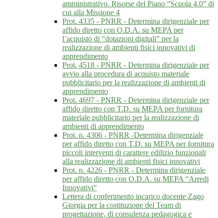
amministrativo. Risorse del Piano “Scuola 4.0” di
cui alla Missione 4
Prot. 4335 - PNRR - Determina dirigenziale per
affido diretto con O.D.A. su MEPA per
l’acquisto di “dotazioni digitali” per la
realizzazione di ambienti fisici innovativi di
apprendimento
Prot. 4518 - PNRR - Determina dirigenziale per
avvio alla procedura di acquisto materiale
pubblicitario per la realizzazione di ambienti di
apprendimento
Prot. 4697 - PNRR - Determina dirigenziale per
affido diretto con T.D. su MEPA per fornitura
materiale pubblicitario per la realizzazione di
ambienti di apprendimento
Prot. n. 4306 - PNRR -Determina dirigenziale
per affido diretto con T.D. su MEPA per fornitura
piccoli interventi di carattere edilizio funzionali
alla realizzazione di ambienti fisici innovativi
Prot. n. 4226 - PNRR - Determina dirigenziale
per affido diretto con O.D.A. su MEPA “Arredi
Innovativi”
Lettera di conferimento incarico docente Zago
Giorgia per la costituzione del Team di
progettazione, di consulenza pedagogica e