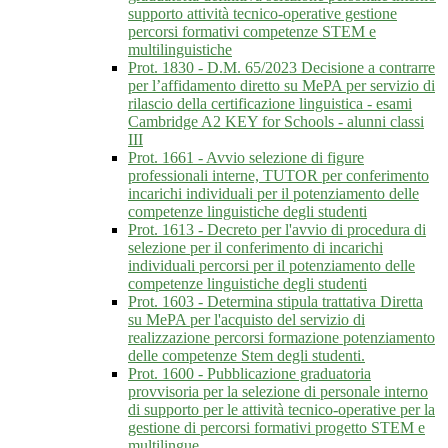
supporto attività tecnico-operative gestione
percorsi formativi competenze STEM e
multilinguistiche
Prot. 1830 - D.M. 65/2023 Decisione a contrarre
per l’affidamento diretto su MePA per servizio di
rilascio della certificazione linguistica - esami
Cambridge A2 KEY for Schools - alunni classi
III
Prot. 1661 - Avvio selezione di figure
professionali interne, TUTOR per conferimento
incarichi individuali per il potenziamento delle
competenze linguistiche degli studenti
Prot. 1613 - Decreto per l'avvio di procedura di
selezione per il conferimento di incarichi
individuali percorsi per il potenziamento delle
competenze linguistiche degli studenti
Prot. 1603 - Determina stipula trattativa Diretta
su MePA per l'acquisto del servizio di
realizzazione percorsi formazione potenziamento
delle competenze Stem degli studenti.
Prot. 1600 - Pubblicazione graduatoria
provvisoria per la selezione di personale interno
di supporto per le attività tecnico-operative per la
gestione di percorsi formativi progetto STEM e
multilingue