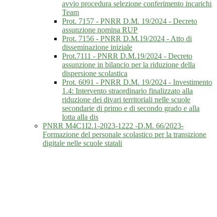
avvio procedura selezione conferimento incarichi
Team
Prot. 7157 - PNRR D.M. 19/2024 - Decreto
assunzione nomina RUP
Prot. 7156 - PNRR D.M.19/2024 - Atto di
disseminazione iniziale
Prot.7111 - PNRR D.M.19/2024 - Decreto
assunzione in bilancio per la riduzione della
dispersione scolastica
Prot. 6091 - PNRR D.M. 19/2024 - Investimento
1.4: Intervento straordinario finalizzato alla
riduzione dei divari territoriali nelle scuole
secondarie di primo e di secondo grado e alla
lotta alla dis
PNRR M4C1I2.1-2023-1222 -D.M. 66/2023-
Formazione del personale scolastico per la transizione
digitale nelle scuole statali