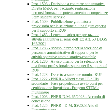
Prot. 1508 - Decisione a contrarre con trattativa
Diretta MePA per l'acquisto realizzazione
percorsi formazione potenziamento e competenze
Stem studenti servizio
Prot. 1509 - Pubblicazione graduatoria
provvisoria per la selezione di una figura esperta
per il supporto al RUP
Prot. 1463 - Lettera incarico per prestazione
attività aggiuntiva ai sensi dell' Ex Art. 53 DLGS
165/2001
Prot. 1285 - Avviso interno per la selezione di
personale amministrativo di supporto per le
attività operative amministrativo-contabile
Prot. 1280 - Avviso interno per la selezione di
una figura professionale esperta per il supporto al
RUP
Prot. 1223 - Decreto assunzione nomina RUP
Prot. 1222 - PNRR - Allievi classi II^ e III^
secondarie - Fase propedeutica avvio corsi per
certificazione linguistica - Progetto STEM e
multilingue
Prot. 1003 - PNRR D.M. 65/2023 - Accordo di
concessione
Prot. 1225 - PNRR - D.M. 65/2023 Atto di
Disseminazione