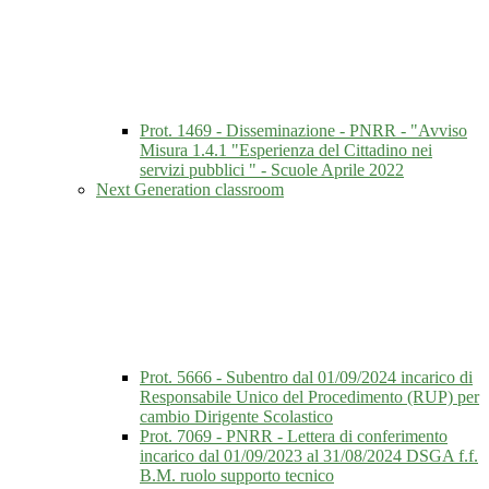
Prot. 1469 - Disseminazione - PNRR - "Avviso
Misura 1.4.1 "Esperienza del Cittadino nei
servizi pubblici " - Scuole Aprile 2022
Next Generation classroom
Prot. 5666 - Subentro dal 01/09/2024 incarico di
Responsabile Unico del Procedimento (RUP) per
cambio Dirigente Scolastico
Prot. 7069 - PNRR - Lettera di conferimento
incarico dal 01/09/2023 al 31/08/2024 DSGA f.f.
B.M. ruolo supporto tecnico