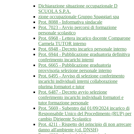
Dichiarazione situazione occupazionale D
SCUOLA S.P.A.
zione occupazionale Gruppo Spaggiari spa
Prot. 8088 - Informativa sindacale
Prot. 7023 - Avvio percorsi di formazione
personale scolastico
Prot. 6968 - Lettera incarico docente Comparone
Carmela TUTOR interno
Prot. 6948 - Decreto incarico personale interno
Prot. 6944 - Pubblicazione graduatoria definitiva
conferimento incarichi interni
Prot. 6665 - Pubblicazione graduatoria
provvisoria selezione personale interno
Prot. 6495 - Avviso di selezione conferimento
incarichi individuali interni collaborazione
plurima formatori e tutor
Prot. 6487 - Decreto avvio selezione
conferimento incarichi individuali formatori e
tutor formazione personale
Prot. 5669 - Subentro dal 01/09/2024 incarico di
Responsabile Unico del Procedimento (RUP) per
cambio Dirigente Scolastico
Prot. 4211 - Rispetto del principio di non arrecare
danno all'ambiente (cd. DNSH)