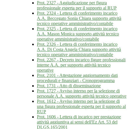
Prot. 2327 - Aggiudicazione per figura
professionale esperta per il supporto al RUP
Prot. 2324 - Lettera di conferimento incarico
A.A. Beccegato Sonia Chiara supporto attività
tecnico operative amministrativo/contabile
Prot. 2325 - Lettera di conferimento incarico
A.A. Mason Monica supporto attività tecnico
operative amministrativo/contabile
Prot. 2326 - Lettera di conferimento incarico
A.A. Di Costa Angela Chiara supporto attività
tecnico operative amministrativo/contabile
Prot. 2267 - Decreto incarico figure professionali
interne A.A. per supporto attività tecnico
operative
Prot. 2101 - Attestazione aggiornamento dati
procedurali e finanziari - Cronoprogramma
Prot. 1731 - Atto di disseminazione
Prot. 1727 - Avviso interno per la selezione di
personale A.A. supporto attività tecnico operative
Prot. 1612 - Avviso interno per la selezione di
una figura professionale esperta per il supporto al
RUP
Prot. 1606 - Lettera di incarico per prestazione
attività aggiuntiva ai sensi dell'Ez Art. 53 del
DLGS.165/2001