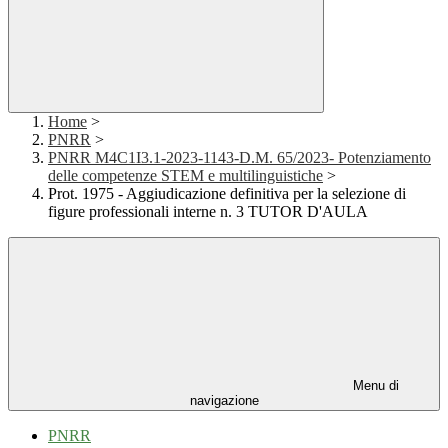
Home
>
PNRR
>
PNRR M4C1I3.1-2023-1143-D.M. 65/2023- Potenziamento
delle competenze STEM e multilinguistiche
>
Prot. 1975 - Aggiudicazione definitiva per la selezione di
figure professionali interne n. 3 TUTOR D'AULA
Menu di
navigazione
PNRR