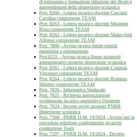
di tutoraggio e formazione riduzione dei divari e
apprendimenti della dispersione scolastica
Prot. 8266 - Lettera incarico docente Casciani
Carolina componente TEAM
Prot. 8263 - Lettera incarico docente Montone
Rosa componente TEAM
Prot. 8262 - Lettera incarico docente Malacchini
Alfonso componente TEAM
Prot. 7860 - Avviso ricerca figure esperti
mentoring e orientamento
Prot.8231 - Avviso ricerca figure assistenti
amministrativi progetto dispersione scolastica
Prot. 8261 - Lettera incarico docente Coppola
Vincenzo componente TEAM
Prot. 8264 - Lettera incarico docente Romano
Mimmo componente TEAM
Prot. 7826 - Informativa Sindacale
Prot. 7825 - Richiesta autorizzazione
svolgimento incarico aggiuntivo Dirigente
Prot. 7824 - decreto avvio progetto PNRR
dispersione scolastica
Prot. 7308 - PNRR D.M. 19/2024 - Avviso per la
procedura selezione conferimento incarichi
costituzione Team
Prot. 7297 - PNRR D.M. 19/2024 - Decreto