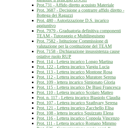
Prot.731 - Affido diretto acquisto Materiale
Prot. 3687 - Decisione a contrarre affido diretto -
Bottega dei Ragazzi
Prot. 480 - Autorizzazione D.S. incarico
aggiuntivo
Prot. 7979 - Graduatoria definitiva componenti
TEAM - Tutoraggio e Multilinguismo
Prot. 7582 - Istituzione Commissione di
valutazione per la costituzione del TEAM
Prot. 7158 - Dichiarazione insussistenza cause
ostative ruolo RUP
Prot. 114 - Lettera incarico Longo Martina
Prot. 122 - Lettera incarico Vargiu Lucia
Prot. 113 - Lettera incarico Montone Rosa
Prot. 112 - Lettera incarico Muratore Serena
Prot. 109 - lettera incarico Simionato Gloria
Prot. 115 - Lettera incarico De Biasi Francesca
Prot. 110 - Lettera incarico Scolaro Matteo
Prot. n. 117 - Lettera incarico Biasiolo Claudia
Prot. 107 - Lettera incarico Szathvary Serena
Prot. 121 - Lettera incarico Zacchello Elisa
Prot. 108 - lettera incarico Squizzato Elena
Prot. 116 - Lettera incarico Coppola Vincenzo
Prot. 111 - Lettera incarico Romano Mimmo