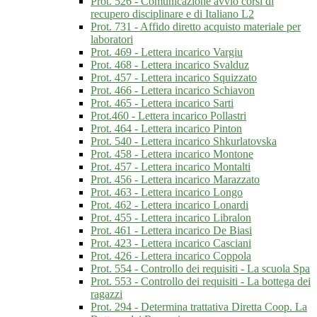
Prot. 526 - Comunicazione avvio corsi di
recupero disciplinare e di Italiano L2
Prot. 731 - Affido diretto acquisto materiale per
laboratori
Prot. 469 - Lettera incarico Vargiu
Prot. 468 - Lettera incarico Svalduz
Prot. 457 - Lettera incarico Squizzato
Prot. 466 - Lettera incarico Schiavon
Prot. 465 - Lettera incarico Sarti
Prot.460 - Lettera incarico Pollastri
Prot. 464 - Lettera incarico Pinton
Prot. 540 - Lettera incarico Shkurlatovska
Prot. 458 - Lettera incarico Montone
Prot. 457 - Lettera incarico Montalti
Prot. 456 - Lettera incarico Marazzato
Prot. 463 - Lettera incarico Longo
Prot. 462 - Lettera incarico Lonardi
Prot. 455 - Lettera incarico Libralon
Prot. 461 - Lettera incarico De Biasi
Prot. 423 - Lettera incarico Casciani
Prot. 426 - Lettera incarico Coppola
Prot. 554 - Controllo dei requisiti - La scuola Spa
Prot. 553 - Controllo dei requisiti - La bottega dei
ragazzi
Prot. 294 - Determina trattativa Diretta Coop. La