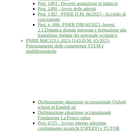
Prot. 1493 - Decreto assunzione in bilancio
Prot. 1490 - Avvio delle attività
Prot. 1302 - PNRR D.M. 66/2023 - Accordo di
concessione
Prot. n. 606- PNRR DM 66/2023 -Invest.
2.1:Didattica digitale integrata e formazione alla
transizione digitale del personale scolastico
PNRR M4C1I3.1-2023-1143-D.M. 65/2023-
Potenziamento delle competenze STEM e
multilinguistiche
Dichiarazione situazione occupazionale Oxford
school of English srl
Dichiarazione situazione occupazionale
Fondazione La Fenice onlus
Prot. 6335 - Avviso interno selezione
conferimento incarichi ESPERTI e TUTOR