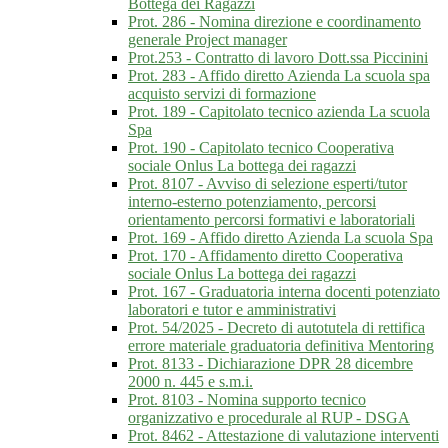
Bottega dei Ragazzi
Prot. 286 - Nomina direzione e coordinamento
generale Project manager
Prot.253 - Contratto di lavoro Dott.ssa Piccinini
Prot. 283 - Affido diretto Azienda La scuola spa
acquisto servizi di formazione
Prot. 189 - Capitolato tecnico azienda La scuola
Spa
Prot. 190 - Capitolato tecnico Cooperativa
sociale Onlus La bottega dei ragazzi
Prot. 8107 - Avviso di selezione esperti/tutor
interno-esterno potenziamento, percorsi
orientamento percorsi formativi e laboratoriali
Prot. 169 - Affido diretto Azienda La scuola Spa
Prot. 170 - Affidamento diretto Cooperativa
sociale Onlus La bottega dei ragazzi
Prot. 167 - Graduatoria interna docenti potenziato
laboratori e tutor e amministrativi
Prot. 54/2025 - Decreto di autotutela di rettifica
errore materiale graduatoria definitiva Mentoring
Prot. 8133 - Dichiarazione DPR 28 dicembre
2000 n. 445 e s.m.i.
Prot. 8103 - Nomina supporto tecnico
organizzativo e procedurale al RUP - DSGA
Prot. 8462 - Attestazione di valutazione interventi