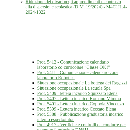
Riduzione dei divari negli apprendimenti e contrasto
alla dispersione scolastica (D.M. 19/2024) - M4C1I1.4-
2024-1322
Prot. 5412 - Comunicazione calendario
laboratorio co-curricolare “Classe OK!”
Prot. 5411 - Comunicazione calendario corsi
laboratorio Robotica
Situazione occupazionale La bottega dei Ragazzi
Situazione occupazionale La scuola Spa
Prot. 5409 - lettera incarico Squizzato Elena
Prot. 5407 - Lettera incarico Romano Mimmo
Prot. 5401 - Lettera incarico Coppola Vincenzo
Prot. 5399 - Lettera incarico Ceccato Elena
Prot. 5388 - Pubblicazione graduatoria incarico
interno esperto/tutor
Prot. 4917 - Verifiche e controlli da condurre per
garantire il principio DNSH