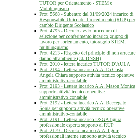
TUTOR per Orientamento - STEM e
Multilinguismo
Prot. 5668 - Subentro dal 01/09/2024 incarico di
Responsabile Unico del Procedimento (RUP) per
cambio Dirigente Scolastico
Prot. 4795 - Decreto avvio procedura di
selezione per conferimento incarico gruppo di
lavoro per l'orientamento, tutoraggio STEM,
multilinguismo
Prot. 4213 - Rispetto del principio di non arrecare
danno all'ambiente (cd. DNSH)
Prot. 2010 - lettera incarico TUTOR D'AULA
Prot. 2194 - Lettera incarico A.A. Di Costa
Angela Chiara supporto attività tecnico operative
amministrativo-contabile
Prot. 2193 - Lettera incarico A.A. Mason Monica
supporto attività tecnico operative
amministrativo-contabile
Prot. 2192 - Lettera incarico A.A. Beccegato
Sonia per supporto attività tecnico operative
amministrativo-contabile
Prot. 2191 - Lettera incarico DSGA figura
professionale esperta supporto al RUP
Prot. 2179 - Decreto incarico A.A. figure
professionali interne supporto attività tecnico