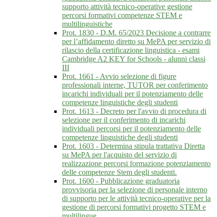
supporto attività tecnico-operative gestione
percorsi formativi competenze STEM e
multilinguistiche
Prot. 1830 - D.M. 65/2023 Decisione a contrarre
per l’affidamento diretto su MePA per servizio di
rilascio della certificazione linguistica - esami
Cambridge A2 KEY for Schools - alunni classi
III
Prot. 1661 - Avvio selezione di figure
professionali interne, TUTOR per conferimento
incarichi individuali per il potenziamento delle
competenze linguistiche degli studenti
Prot. 1613 - Decreto per l'avvio di procedura di
selezione per il conferimento di incarichi
individuali percorsi per il potenziamento delle
competenze linguistiche degli studenti
Prot. 1603 - Determina stipula trattativa Diretta
su MePA per l'acquisto del servizio di
realizzazione percorsi formazione potenziamento
delle competenze Stem degli studenti.
Prot. 1600 - Pubblicazione graduatoria
provvisoria per la selezione di personale interno
di supporto per le attività tecnico-operative per la
gestione di percorsi formativi progetto STEM e
multilingue