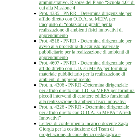
amministrativo. Risorse del Piano “Scuola 4.0” di
cui alla Missione 4
Prot. 4335 - PNRR - Determina dirigenziale per
affido diretto con O.D.A. su MEPA per
l’acquisto di “dotazioni digitali” per la
realizzazione di ambienti fisici innovativi di
apprendimento
Prot. 4518 - PNRR - Determina dirigenziale per
avvio alla procedura di acquisto materiale
pubblicitario per la realizzazione di ambienti di
apprendimento
Prot. 4697 - PNRR - Determina dirigenziale per
affido diretto con T.D. su MEPA per fornitura
materiale pubblicitario per la realizzazione di
ambienti di apprendimento
Prot. n. 4306 - PNRR -Determina dirigenziale
per affido diretto con T.D. su MEPA per fornitura
piccoli interventi di carattere edilizio funzionali
alla realizzazione di ambienti fisici innovativi
Prot. n. 4226 - PNRR - Determina dirigenziale
per affido diretto con O.D.A. su MEPA “Arredi
Innovativi”
Lettera di conferimento incarico docente Zago
Giorgia per la costituzione del Team di
progettazione, di consulenza pedagogica e