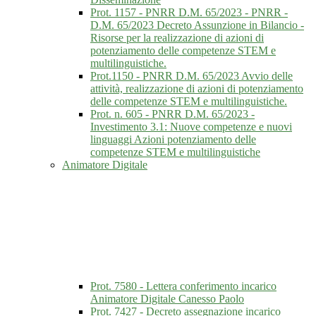
Prot. 1157 - PNRR D.M. 65/2023 - PNRR -
D.M. 65/2023 Decreto Assunzione in Bilancio -
Risorse per la realizzazione di azioni di
potenziamento delle competenze STEM e
multilinguistiche.
Prot.1150 - PNRR D.M. 65/2023 Avvio delle
attività, realizzazione di azioni di potenziamento
delle competenze STEM e multilinguistiche.
Prot. n. 605 - PNRR D.M. 65/2023 -
Investimento 3.1: Nuove competenze e nuovi
linguaggi Azioni potenziamento delle
competenze STEM e multilinguistiche
Animatore Digitale
Prot. 7580 - Lettera conferimento incarico
Animatore Digitale Canesso Paolo
Prot. 7427 - Decreto assegnazione incarico