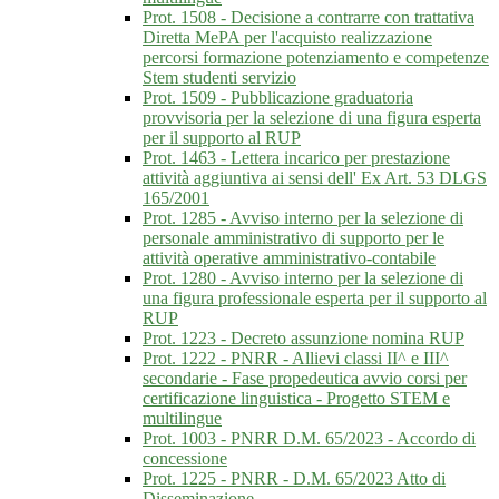
Prot. 1508 - Decisione a contrarre con trattativa
Diretta MePA per l'acquisto realizzazione
percorsi formazione potenziamento e competenze
Stem studenti servizio
Prot. 1509 - Pubblicazione graduatoria
provvisoria per la selezione di una figura esperta
per il supporto al RUP
Prot. 1463 - Lettera incarico per prestazione
attività aggiuntiva ai sensi dell' Ex Art. 53 DLGS
165/2001
Prot. 1285 - Avviso interno per la selezione di
personale amministrativo di supporto per le
attività operative amministrativo-contabile
Prot. 1280 - Avviso interno per la selezione di
una figura professionale esperta per il supporto al
RUP
Prot. 1223 - Decreto assunzione nomina RUP
Prot. 1222 - PNRR - Allievi classi II^ e III^
secondarie - Fase propedeutica avvio corsi per
certificazione linguistica - Progetto STEM e
multilingue
Prot. 1003 - PNRR D.M. 65/2023 - Accordo di
concessione
Prot. 1225 - PNRR - D.M. 65/2023 Atto di
Disseminazione