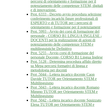
percorsi di orientamento e formazione per il
potenziamento delle competenze STEM, digitali
e di innovazione.
Prot. 6333 - Decreto avvio procedura selezione
conferimento incarichi figure professionali di
ESPERTO e di TUTOR per i percorsi di
orientamento e formazione per il potenziament
Prot. 5993 - Avvio dei corsi di formazione del
personale - CORSO B1 LINGUA INGLESE -
DOCENTI per la realizzazione di azioni di
potenziamento delle competenze STEM e
multilinguistiche Definitivo
Prot. 5255 - Avvio corsi di formazione del
personale Docente- CORSO B1 Lingua Inglese
Prot. 5128 - Determina procedura affido diretto
su Mepa percorsi formativi di lingua e
metodologia per docenti
Prot .5044 - Lettera incarico docente Caon
Davide TUTOR per Orientamento STEM e
Multilinguismo
Prot .5043 - Lettera incarico docente Romano
Mimmo TUTOR per Orientamento STEM e
Multilinguismo
Prot .5042 - Lettera incarico docente Squizzato
Elena TUTOR per Orientamento STEM e