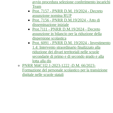
avvio procedura selezione conferimento incarichi
Team
Prot. 7157 - PNRR D.M. 19/2024 - Decreto
assunzione nomina RUP
Prot. 7156 - PNRR D.M.19/2024 - Atto di
disseminazione iniziale
Prot.7111 - PNRR D.M.19/2024 - Decreto
assunzione in bilancio per la riduzione della
dispersione scolastica
Prot. 6091 - PNRR D.M. 19/2024 - Investimento
1.4: Intervento straordinario finalizzato alla
riduzione dei divari territoriali nelle scuole
secondarie di primo e di secondo grado e alla
lotta alla dis
PNRR M4C1I2.1-2023-1222 -D.M. 66/2023-
Formazione del personale scolastico per la transizione
digitale nelle scuole statali