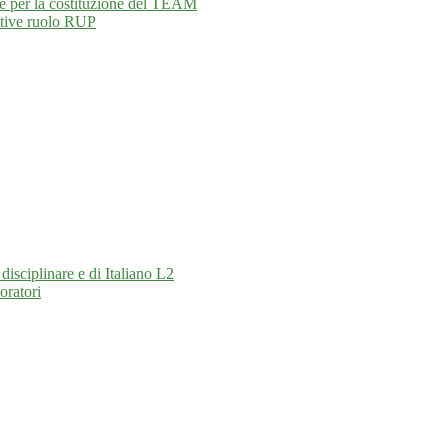
ne per la costituzione del TEAM
ative ruolo RUP
isciplinare e di Italiano L2
oratori