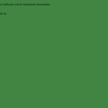
o indicato con le istruzioni necessarie.
ite la
Login Spaggiari