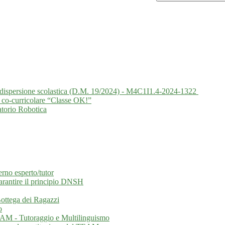
la dispersione scolastica (D.M. 19/2024) - M4C1I1.4-2024-1322
 co-curricolare “Classe OK!”
atorio Robotica
erno esperto/tutor
garantire il principio DNSH
 Bottega dei Ragazzi
o
EAM - Tutoraggio e Multilinguismo