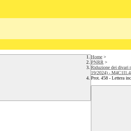
Home
>
PNRR
>
Riduzione dei divari 
19/2024) - M4C1I1.
Prot. 458 - Lettera i