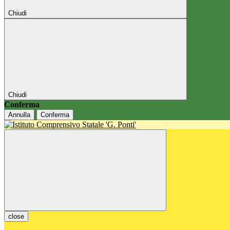
Chiudi
Chiudi
Conferma
Annulla
Conferma
close