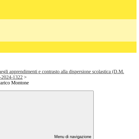
negli apprendimenti e contrasto alla dispersione scolastica (D.M.
4-2024-1322
>
ncarico Montone
Menu di navigazione