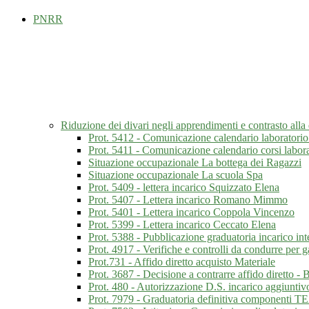
PNRR
Riduzione dei divari negli apprendimenti e contrasto al
Prot. 5412 - Comunicazione calendario laboratorio
Prot. 5411 - Comunicazione calendario corsi labor
Situazione occupazionale La bottega dei Ragazzi
Situazione occupazionale La scuola Spa
Prot. 5409 - lettera incarico Squizzato Elena
Prot. 5407 - Lettera incarico Romano Mimmo
Prot. 5401 - Lettera incarico Coppola Vincenzo
Prot. 5399 - Lettera incarico Ceccato Elena
Prot. 5388 - Pubblicazione graduatoria incarico int
Prot. 4917 - Verifiche e controlli da condurre per 
Prot.731 - Affido diretto acquisto Materiale
Prot. 3687 - Decisione a contrarre affido diretto -
Prot. 480 - Autorizzazione D.S. incarico aggiuntiv
Prot. 7979 - Graduatoria definitiva componenti T