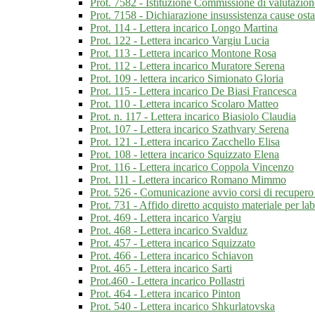
Prot. 7582 - Istituzione Commissione di valutazio
Prot. 7158 - Dichiarazione insussistenza cause ost
Prot. 114 - Lettera incarico Longo Martina
Prot. 122 - Lettera incarico Vargiu Lucia
Prot. 113 - Lettera incarico Montone Rosa
Prot. 112 - Lettera incarico Muratore Serena
Prot. 109 - lettera incarico Simionato Gloria
Prot. 115 - Lettera incarico De Biasi Francesca
Prot. 110 - Lettera incarico Scolaro Matteo
Prot. n. 117 - Lettera incarico Biasiolo Claudia
Prot. 107 - Lettera incarico Szathvary Serena
Prot. 121 - Lettera incarico Zacchello Elisa
Prot. 108 - lettera incarico Squizzato Elena
Prot. 116 - Lettera incarico Coppola Vincenzo
Prot. 111 - Lettera incarico Romano Mimmo
Prot. 526 - Comunicazione avvio corsi di recupero d
Prot. 731 - Affido diretto acquisto materiale per lab
Prot. 469 - Lettera incarico Vargiu
Prot. 468 - Lettera incarico Svalduz
Prot. 457 - Lettera incarico Squizzato
Prot. 466 - Lettera incarico Schiavon
Prot. 465 - Lettera incarico Sarti
Prot.460 - Lettera incarico Pollastri
Prot. 464 - Lettera incarico Pinton
Prot. 540 - Lettera incarico Shkurlatovska