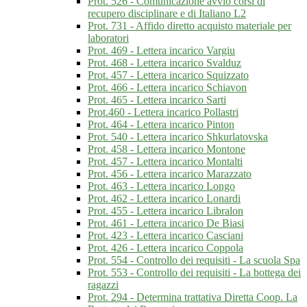
Prot. 526 - Comunicazione avvio corsi di
recupero disciplinare e di Italiano L2
Prot. 731 - Affido diretto acquisto materiale per
laboratori
Prot. 469 - Lettera incarico Vargiu
Prot. 468 - Lettera incarico Svalduz
Prot. 457 - Lettera incarico Squizzato
Prot. 466 - Lettera incarico Schiavon
Prot. 465 - Lettera incarico Sarti
Prot.460 - Lettera incarico Pollastri
Prot. 464 - Lettera incarico Pinton
Prot. 540 - Lettera incarico Shkurlatovska
Prot. 458 - Lettera incarico Montone
Prot. 457 - Lettera incarico Montalti
Prot. 456 - Lettera incarico Marazzato
Prot. 463 - Lettera incarico Longo
Prot. 462 - Lettera incarico Lonardi
Prot. 455 - Lettera incarico Libralon
Prot. 461 - Lettera incarico De Biasi
Prot. 423 - Lettera incarico Casciani
Prot. 426 - Lettera incarico Coppola
Prot. 554 - Controllo dei requisiti - La scuola Spa
Prot. 553 - Controllo dei requisiti - La bottega dei
ragazzi
Prot. 294 - Determina trattativa Diretta Coop. La