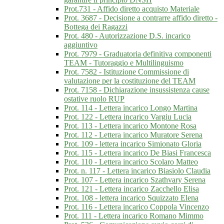
Prot.731 - Affido diretto acquisto Materiale
Prot. 3687 - Decisione a contrarre affido diretto -
Bottega dei Ragazzi
Prot. 480 - Autorizzazione D.S. incarico
aggiuntivo
Prot. 7979 - Graduatoria definitiva componenti
TEAM - Tutoraggio e Multilinguismo
Prot. 7582 - Istituzione Commissione di
valutazione per la costituzione del TEAM
Prot. 7158 - Dichiarazione insussistenza cause
ostative ruolo RUP
Prot. 114 - Lettera incarico Longo Martina
Prot. 122 - Lettera incarico Vargiu Lucia
Prot. 113 - Lettera incarico Montone Rosa
Prot. 112 - Lettera incarico Muratore Serena
Prot. 109 - lettera incarico Simionato Gloria
Prot. 115 - Lettera incarico De Biasi Francesca
Prot. 110 - Lettera incarico Scolaro Matteo
Prot. n. 117 - Lettera incarico Biasiolo Claudia
Prot. 107 - Lettera incarico Szathvary Serena
Prot. 121 - Lettera incarico Zacchello Elisa
Prot. 108 - lettera incarico Squizzato Elena
Prot. 116 - Lettera incarico Coppola Vincenzo
Prot. 111 - Lettera incarico Romano Mimmo