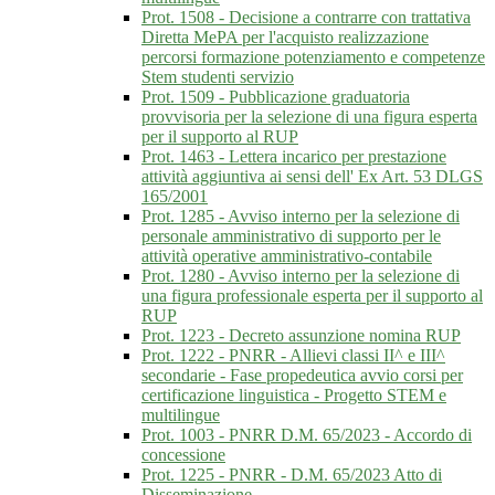
Prot. 1508 - Decisione a contrarre con trattativa
Diretta MePA per l'acquisto realizzazione
percorsi formazione potenziamento e competenze
Stem studenti servizio
Prot. 1509 - Pubblicazione graduatoria
provvisoria per la selezione di una figura esperta
per il supporto al RUP
Prot. 1463 - Lettera incarico per prestazione
attività aggiuntiva ai sensi dell' Ex Art. 53 DLGS
165/2001
Prot. 1285 - Avviso interno per la selezione di
personale amministrativo di supporto per le
attività operative amministrativo-contabile
Prot. 1280 - Avviso interno per la selezione di
una figura professionale esperta per il supporto al
RUP
Prot. 1223 - Decreto assunzione nomina RUP
Prot. 1222 - PNRR - Allievi classi II^ e III^
secondarie - Fase propedeutica avvio corsi per
certificazione linguistica - Progetto STEM e
multilingue
Prot. 1003 - PNRR D.M. 65/2023 - Accordo di
concessione
Prot. 1225 - PNRR - D.M. 65/2023 Atto di
Disseminazione