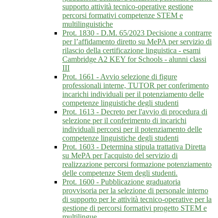
supporto attività tecnico-operative gestione
percorsi formativi competenze STEM e
multilinguistiche
Prot. 1830 - D.M. 65/2023 Decisione a contrarre
per l’affidamento diretto su MePA per servizio di
rilascio della certificazione linguistica - esami
Cambridge A2 KEY for Schools - alunni classi
III
Prot. 1661 - Avvio selezione di figure
professionali interne, TUTOR per conferimento
incarichi individuali per il potenziamento delle
competenze linguistiche degli studenti
Prot. 1613 - Decreto per l'avvio di procedura di
selezione per il conferimento di incarichi
individuali percorsi per il potenziamento delle
competenze linguistiche degli studenti
Prot. 1603 - Determina stipula trattativa Diretta
su MePA per l'acquisto del servizio di
realizzazione percorsi formazione potenziamento
delle competenze Stem degli studenti.
Prot. 1600 - Pubblicazione graduatoria
provvisoria per la selezione di personale interno
di supporto per le attività tecnico-operative per la
gestione di percorsi formativi progetto STEM e
multilingue