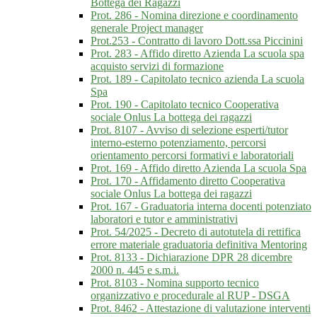
Bottega dei Ragazzi
Prot. 286 - Nomina direzione e coordinamento
generale Project manager
Prot.253 - Contratto di lavoro Dott.ssa Piccinini
Prot. 283 - Affido diretto Azienda La scuola spa
acquisto servizi di formazione
Prot. 189 - Capitolato tecnico azienda La scuola
Spa
Prot. 190 - Capitolato tecnico Cooperativa
sociale Onlus La bottega dei ragazzi
Prot. 8107 - Avviso di selezione esperti/tutor
interno-esterno potenziamento, percorsi
orientamento percorsi formativi e laboratoriali
Prot. 169 - Affido diretto Azienda La scuola Spa
Prot. 170 - Affidamento diretto Cooperativa
sociale Onlus La bottega dei ragazzi
Prot. 167 - Graduatoria interna docenti potenziato
laboratori e tutor e amministrativi
Prot. 54/2025 - Decreto di autotutela di rettifica
errore materiale graduatoria definitiva Mentoring
Prot. 8133 - Dichiarazione DPR 28 dicembre
2000 n. 445 e s.m.i.
Prot. 8103 - Nomina supporto tecnico
organizzativo e procedurale al RUP - DSGA
Prot. 8462 - Attestazione di valutazione interventi