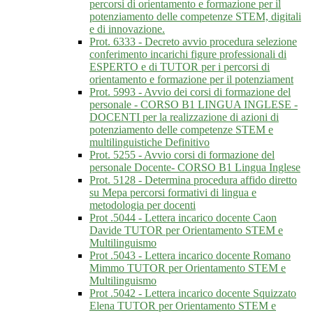
percorsi di orientamento e formazione per il
potenziamento delle competenze STEM, digitali
e di innovazione.
Prot. 6333 - Decreto avvio procedura selezione
conferimento incarichi figure professionali di
ESPERTO e di TUTOR per i percorsi di
orientamento e formazione per il potenziament
Prot. 5993 - Avvio dei corsi di formazione del
personale - CORSO B1 LINGUA INGLESE -
DOCENTI per la realizzazione di azioni di
potenziamento delle competenze STEM e
multilinguistiche Definitivo
Prot. 5255 - Avvio corsi di formazione del
personale Docente- CORSO B1 Lingua Inglese
Prot. 5128 - Determina procedura affido diretto
su Mepa percorsi formativi di lingua e
metodologia per docenti
Prot .5044 - Lettera incarico docente Caon
Davide TUTOR per Orientamento STEM e
Multilinguismo
Prot .5043 - Lettera incarico docente Romano
Mimmo TUTOR per Orientamento STEM e
Multilinguismo
Prot .5042 - Lettera incarico docente Squizzato
Elena TUTOR per Orientamento STEM e