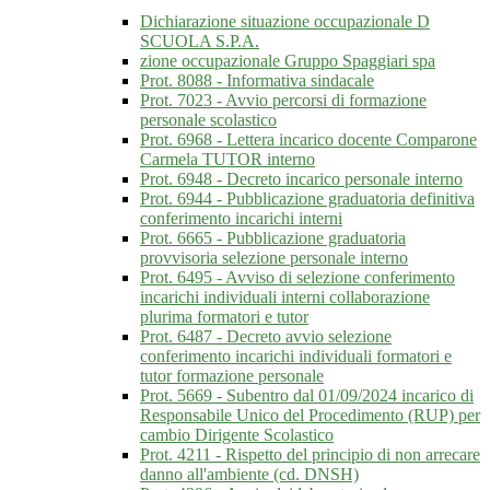
Dichiarazione situazione occupazionale D
SCUOLA S.P.A.
zione occupazionale Gruppo Spaggiari spa
Prot. 8088 - Informativa sindacale
Prot. 7023 - Avvio percorsi di formazione
personale scolastico
Prot. 6968 - Lettera incarico docente Comparone
Carmela TUTOR interno
Prot. 6948 - Decreto incarico personale interno
Prot. 6944 - Pubblicazione graduatoria definitiva
conferimento incarichi interni
Prot. 6665 - Pubblicazione graduatoria
provvisoria selezione personale interno
Prot. 6495 - Avviso di selezione conferimento
incarichi individuali interni collaborazione
plurima formatori e tutor
Prot. 6487 - Decreto avvio selezione
conferimento incarichi individuali formatori e
tutor formazione personale
Prot. 5669 - Subentro dal 01/09/2024 incarico di
Responsabile Unico del Procedimento (RUP) per
cambio Dirigente Scolastico
Prot. 4211 - Rispetto del principio di non arrecare
danno all'ambiente (cd. DNSH)