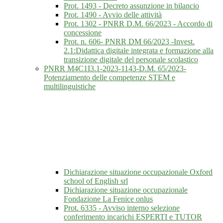
Prot. 1493 - Decreto assunzione in bilancio
Prot. 1490 - Avvio delle attività
Prot. 1302 - PNRR D.M. 66/2023 - Accordo di
concessione
Prot. n. 606- PNRR DM 66/2023 -Invest.
2.1:Didattica digitale integrata e formazione alla
transizione digitale del personale scolastico
PNRR M4C1I3.1-2023-1143-D.M. 65/2023-
Potenziamento delle competenze STEM e
multilinguistiche
Dichiarazione situazione occupazionale Oxford
school of English srl
Dichiarazione situazione occupazionale
Fondazione La Fenice onlus
Prot. 6335 - Avviso interno selezione
conferimento incarichi ESPERTI e TUTOR