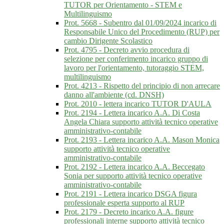
TUTOR per Orientamento - STEM e
Multilinguismo
Prot. 5668 - Subentro dal 01/09/2024 incarico di
Responsabile Unico del Procedimento (RUP) per
cambio Dirigente Scolastico
Prot. 4795 - Decreto avvio procedura di
selezione per conferimento incarico gruppo di
lavoro per l'orientamento, tutoraggio STEM,
multilinguismo
Prot. 4213 - Rispetto del principio di non arrecare
danno all'ambiente (cd. DNSH)
Prot. 2010 - lettera incarico TUTOR D'AULA
Prot. 2194 - Lettera incarico A.A. Di Costa
Angela Chiara supporto attività tecnico operative
amministrativo-contabile
Prot. 2193 - Lettera incarico A.A. Mason Monica
supporto attività tecnico operative
amministrativo-contabile
Prot. 2192 - Lettera incarico A.A. Beccegato
Sonia per supporto attività tecnico operative
amministrativo-contabile
Prot. 2191 - Lettera incarico DSGA figura
professionale esperta supporto al RUP
Prot. 2179 - Decreto incarico A.A. figure
professionali interne supporto attività tecnico