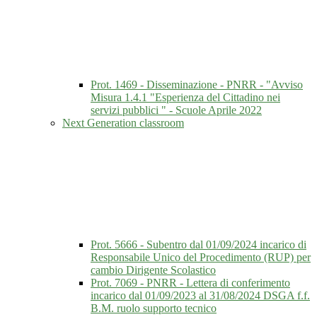
Prot. 1469 - Disseminazione - PNRR - "Avviso
Misura 1.4.1 "Esperienza del Cittadino nei
servizi pubblici " - Scuole Aprile 2022
Next Generation classroom
Prot. 5666 - Subentro dal 01/09/2024 incarico di
Responsabile Unico del Procedimento (RUP) per
cambio Dirigente Scolastico
Prot. 7069 - PNRR - Lettera di conferimento
incarico dal 01/09/2023 al 31/08/2024 DSGA f.f.
B.M. ruolo supporto tecnico