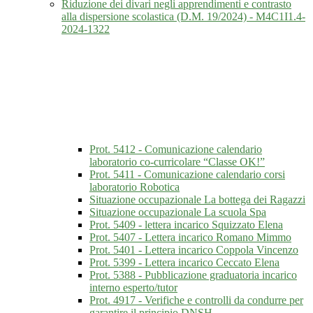
Riduzione dei divari negli apprendimenti e contrasto
alla dispersione scolastica (D.M. 19/2024) - M4C1I1.4-
2024-1322
Prot. 5412 - Comunicazione calendario
laboratorio co-curricolare “Classe OK!”
Prot. 5411 - Comunicazione calendario corsi
laboratorio Robotica
Situazione occupazionale La bottega dei Ragazzi
Situazione occupazionale La scuola Spa
Prot. 5409 - lettera incarico Squizzato Elena
Prot. 5407 - Lettera incarico Romano Mimmo
Prot. 5401 - Lettera incarico Coppola Vincenzo
Prot. 5399 - Lettera incarico Ceccato Elena
Prot. 5388 - Pubblicazione graduatoria incarico
interno esperto/tutor
Prot. 4917 - Verifiche e controlli da condurre per
garantire il principio DNSH