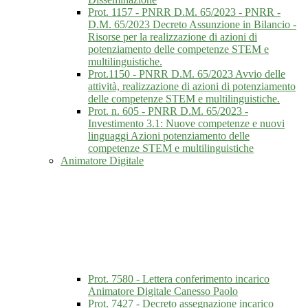
Prot. 1157 - PNRR D.M. 65/2023 - PNRR -
D.M. 65/2023 Decreto Assunzione in Bilancio -
Risorse per la realizzazione di azioni di
potenziamento delle competenze STEM e
multilinguistiche.
Prot.1150 - PNRR D.M. 65/2023 Avvio delle
attività, realizzazione di azioni di potenziamento
delle competenze STEM e multilinguistiche.
Prot. n. 605 - PNRR D.M. 65/2023 -
Investimento 3.1: Nuove competenze e nuovi
linguaggi Azioni potenziamento delle
competenze STEM e multilinguistiche
Animatore Digitale
Prot. 7580 - Lettera conferimento incarico
Animatore Digitale Canesso Paolo
Prot. 7427 - Decreto assegnazione incarico