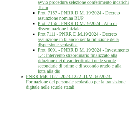
avvio procedura selezione conferimento incarichi
Team
Prot. 7157 - PNRR D.M. 19/2024 - Decreto
assunzione nomina RUP
Prot. 7156 - PNRR D.M.19/2024 - Atto di
disseminazione iniziale
Prot.7111 - PNRR D.M.19/2024 - Decreto
assunzione in bilancio per la riduzione della
dispersione scolastica
Prot. 6091 - PNRR D.M. 19/2024 - Investimento
1.4: Intervento straordinario finalizzato alla
riduzione dei divari territoriali nelle scuole
secondarie di primo e di secondo grado e alla
lotta alla dis
PNRR M4C1I2.1-2023-1222 -D.M. 66/2023-
Formazione del personale scolastico per la transizione
digitale nelle scuole statali