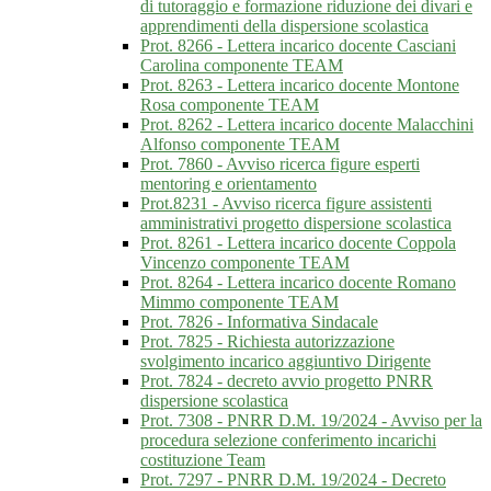
di tutoraggio e formazione riduzione dei divari e
apprendimenti della dispersione scolastica
Prot. 8266 - Lettera incarico docente Casciani
Carolina componente TEAM
Prot. 8263 - Lettera incarico docente Montone
Rosa componente TEAM
Prot. 8262 - Lettera incarico docente Malacchini
Alfonso componente TEAM
Prot. 7860 - Avviso ricerca figure esperti
mentoring e orientamento
Prot.8231 - Avviso ricerca figure assistenti
amministrativi progetto dispersione scolastica
Prot. 8261 - Lettera incarico docente Coppola
Vincenzo componente TEAM
Prot. 8264 - Lettera incarico docente Romano
Mimmo componente TEAM
Prot. 7826 - Informativa Sindacale
Prot. 7825 - Richiesta autorizzazione
svolgimento incarico aggiuntivo Dirigente
Prot. 7824 - decreto avvio progetto PNRR
dispersione scolastica
Prot. 7308 - PNRR D.M. 19/2024 - Avviso per la
procedura selezione conferimento incarichi
costituzione Team
Prot. 7297 - PNRR D.M. 19/2024 - Decreto