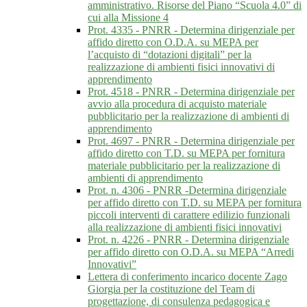
amministrativo. Risorse del Piano “Scuola 4.0” di
cui alla Missione 4
Prot. 4335 - PNRR - Determina dirigenziale per
affido diretto con O.D.A. su MEPA per
l’acquisto di “dotazioni digitali” per la
realizzazione di ambienti fisici innovativi di
apprendimento
Prot. 4518 - PNRR - Determina dirigenziale per
avvio alla procedura di acquisto materiale
pubblicitario per la realizzazione di ambienti di
apprendimento
Prot. 4697 - PNRR - Determina dirigenziale per
affido diretto con T.D. su MEPA per fornitura
materiale pubblicitario per la realizzazione di
ambienti di apprendimento
Prot. n. 4306 - PNRR -Determina dirigenziale
per affido diretto con T.D. su MEPA per fornitura
piccoli interventi di carattere edilizio funzionali
alla realizzazione di ambienti fisici innovativi
Prot. n. 4226 - PNRR - Determina dirigenziale
per affido diretto con O.D.A. su MEPA “Arredi
Innovativi”
Lettera di conferimento incarico docente Zago
Giorgia per la costituzione del Team di
progettazione, di consulenza pedagogica e