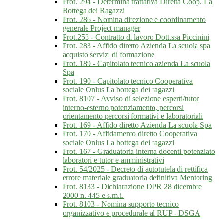
Prot. 294 - Determina trattativa Diretta Coop. La
Bottega dei Ragazzi
Prot. 286 - Nomina direzione e coordinamento
generale Project manager
Prot.253 - Contratto di lavoro Dott.ssa Piccinini
Prot. 283 - Affido diretto Azienda La scuola spa
acquisto servizi di formazione
Prot. 189 - Capitolato tecnico azienda La scuola
Spa
Prot. 190 - Capitolato tecnico Cooperativa
sociale Onlus La bottega dei ragazzi
Prot. 8107 - Avviso di selezione esperti/tutor
interno-esterno potenziamento, percorsi
orientamento percorsi formativi e laboratoriali
Prot. 169 - Affido diretto Azienda La scuola Spa
Prot. 170 - Affidamento diretto Cooperativa
sociale Onlus La bottega dei ragazzi
Prot. 167 - Graduatoria interna docenti potenziato
laboratori e tutor e amministrativi
Prot. 54/2025 - Decreto di autotutela di rettifica
errore materiale graduatoria definitiva Mentoring
Prot. 8133 - Dichiarazione DPR 28 dicembre
2000 n. 445 e s.m.i.
Prot. 8103 - Nomina supporto tecnico
organizzativo e procedurale al RUP - DSGA