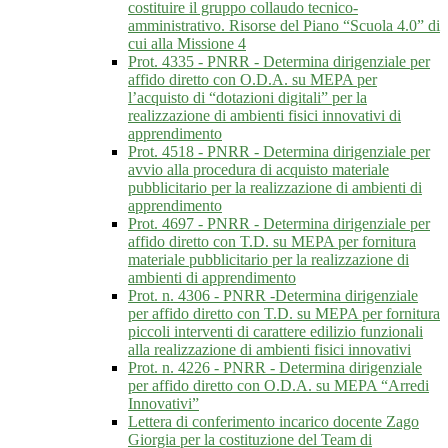
costituire il gruppo collaudo tecnico-
amministrativo. Risorse del Piano “Scuola 4.0” di
cui alla Missione 4
Prot. 4335 - PNRR - Determina dirigenziale per
affido diretto con O.D.A. su MEPA per
l’acquisto di “dotazioni digitali” per la
realizzazione di ambienti fisici innovativi di
apprendimento
Prot. 4518 - PNRR - Determina dirigenziale per
avvio alla procedura di acquisto materiale
pubblicitario per la realizzazione di ambienti di
apprendimento
Prot. 4697 - PNRR - Determina dirigenziale per
affido diretto con T.D. su MEPA per fornitura
materiale pubblicitario per la realizzazione di
ambienti di apprendimento
Prot. n. 4306 - PNRR -Determina dirigenziale
per affido diretto con T.D. su MEPA per fornitura
piccoli interventi di carattere edilizio funzionali
alla realizzazione di ambienti fisici innovativi
Prot. n. 4226 - PNRR - Determina dirigenziale
per affido diretto con O.D.A. su MEPA “Arredi
Innovativi”
Lettera di conferimento incarico docente Zago
Giorgia per la costituzione del Team di