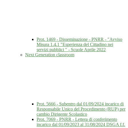
Prot. 1469 - Disseminazione - PNRR - "Avviso
Misura 1.4.1 "Esperienza del Cittadino nei
servizi pubblici " - Scuole Aprile 2022
Next Generation classroom
Prot. 5666 - Subentro dal 01/09/2024 incarico di
Responsabile Unico del Procedimento (RUP) per
cambio Dirigente Scolastico
Prot. 7069 - PNRR - Lettera di conferimento
incarico dal 01/09/2023 al 31/08/2024 DSGA f.f.