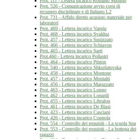
Prot. 111 - Lettera incarico Romano Mimmo
Prot. 526 - Comunicazione avvio corsi di
recupero disciplinare e di Italiano L2
Prot. 731 - Affido diretto acquisto materiale per
laboratori
Prot. 469 - Lettera incarico Vargiu
Prot. 468 - Lettera incarico Svalduz
Prot. 457 - Lettera incarico Squizzato
Prot. 466 - Lettera incarico Schiavon
Prot. 465 - Lettera incarico Sarti
Prot.460 - Lettera incarico Pollastri
Prot. 464 - Lettera incarico Pinton
Prot. 540 - Lettera incarico Shkurlatovska
Prot. 458 - Lettera incarico Montone
Prot. 457 - Lettera incarico Montalti
Prot. 456 - Lettera incarico Marazzato
Prot. 463 - Lettera incarico Longo
Prot. 462 - Lettera incarico Lonardi
Prot. 455 - Lettera incarico Libralon
Prot. 461 - Lettera incarico De Biasi
Prot. 423 - Lettera incarico Casciani
Prot. 426 - Lettera incarico Coppola
Prot. 554 - Controllo dei requisiti - La scuola Spa
Prot. 553 - Controllo dei requisiti - La bottega dei
ragazzi