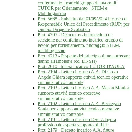
conferimento incarichi gruppo di lavoro di
TUTOR per Orientamento - STEM e
Multilinguismo
Prot. 5668 - Subentro dal 01/09/2024 incarico di
Responsabile Unico del Procedimento (RUP) per
cambio Dirigente Scolastico
Prot. 4795 - Decreto avvio procedura di
selezione per conferimento incarico gruppo di
lavoro per l'orientamento, tutoraggio STEM,
multilinguismo
Prot. 4213 - Rispetto del principio di non arrecare
danno all'ambiente (cd. DNSH)
Prot. 2010 - lettera incarico TUTOR D'AULA
Prot. 2194 - Lettera incarico A.A. Di Costa
Angela Chiara supporto attività tecnico operative
amministrativo-contabile
Prot. 2193 - Lettera incarico A.A. Mason Monica
supporto attività tecnico operative
amministrativo-contabile
Prot. 2192 - Lettera incarico A.A. Beccegato
Sonia per supporto attività tecnico operative
amministrativo-contabile
Prot. 2191 - Lettera incarico DSGA figura
professionale esperta supporto al RUP
Prot. 2179 - Decreto incarico A.A. figure