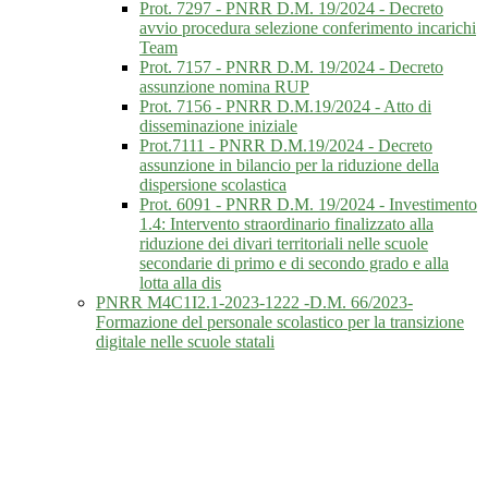
Prot. 7297 - PNRR D.M. 19/2024 - Decreto
avvio procedura selezione conferimento incarichi
Team
Prot. 7157 - PNRR D.M. 19/2024 - Decreto
assunzione nomina RUP
Prot. 7156 - PNRR D.M.19/2024 - Atto di
disseminazione iniziale
Prot.7111 - PNRR D.M.19/2024 - Decreto
assunzione in bilancio per la riduzione della
dispersione scolastica
Prot. 6091 - PNRR D.M. 19/2024 - Investimento
1.4: Intervento straordinario finalizzato alla
riduzione dei divari territoriali nelle scuole
secondarie di primo e di secondo grado e alla
lotta alla dis
PNRR M4C1I2.1-2023-1222 -D.M. 66/2023-
Formazione del personale scolastico per la transizione
digitale nelle scuole statali