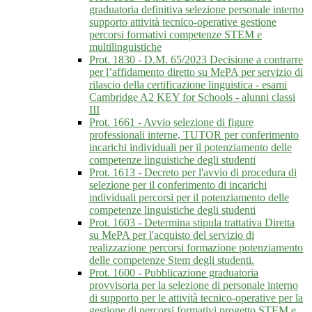
graduatoria definitiva selezione personale interno
supporto attività tecnico-operative gestione
percorsi formativi competenze STEM e
multilinguistiche
Prot. 1830 - D.M. 65/2023 Decisione a contrarre
per l’affidamento diretto su MePA per servizio di
rilascio della certificazione linguistica - esami
Cambridge A2 KEY for Schools - alunni classi
III
Prot. 1661 - Avvio selezione di figure
professionali interne, TUTOR per conferimento
incarichi individuali per il potenziamento delle
competenze linguistiche degli studenti
Prot. 1613 - Decreto per l'avvio di procedura di
selezione per il conferimento di incarichi
individuali percorsi per il potenziamento delle
competenze linguistiche degli studenti
Prot. 1603 - Determina stipula trattativa Diretta
su MePA per l'acquisto del servizio di
realizzazione percorsi formazione potenziamento
delle competenze Stem degli studenti.
Prot. 1600 - Pubblicazione graduatoria
provvisoria per la selezione di personale interno
di supporto per le attività tecnico-operative per la
gestione di percorsi formativi progetto STEM e