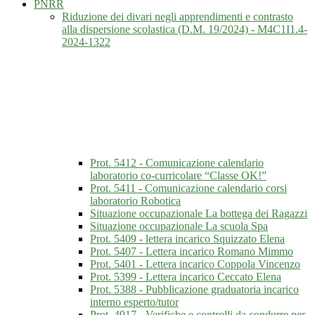
PNRR
Riduzione dei divari negli apprendimenti e contrasto
alla dispersione scolastica (D.M. 19/2024) - M4C1I1.4-
2024-1322
Prot. 5412 - Comunicazione calendario
laboratorio co-curricolare “Classe OK!”
Prot. 5411 - Comunicazione calendario corsi
laboratorio Robotica
Situazione occupazionale La bottega dei Ragazzi
Situazione occupazionale La scuola Spa
Prot. 5409 - lettera incarico Squizzato Elena
Prot. 5407 - Lettera incarico Romano Mimmo
Prot. 5401 - Lettera incarico Coppola Vincenzo
Prot. 5399 - Lettera incarico Ceccato Elena
Prot. 5388 - Pubblicazione graduatoria incarico
interno esperto/tutor
Prot. 4917 - Verifiche e controlli da condurre per