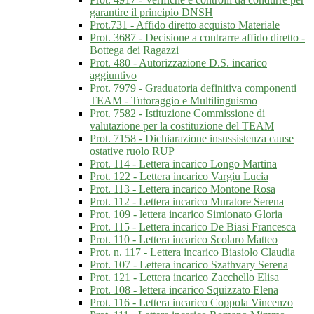
garantire il principio DNSH
Prot.731 - Affido diretto acquisto Materiale
Prot. 3687 - Decisione a contrarre affido diretto -
Bottega dei Ragazzi
Prot. 480 - Autorizzazione D.S. incarico
aggiuntivo
Prot. 7979 - Graduatoria definitiva componenti
TEAM - Tutoraggio e Multilinguismo
Prot. 7582 - Istituzione Commissione di
valutazione per la costituzione del TEAM
Prot. 7158 - Dichiarazione insussistenza cause
ostative ruolo RUP
Prot. 114 - Lettera incarico Longo Martina
Prot. 122 - Lettera incarico Vargiu Lucia
Prot. 113 - Lettera incarico Montone Rosa
Prot. 112 - Lettera incarico Muratore Serena
Prot. 109 - lettera incarico Simionato Gloria
Prot. 115 - Lettera incarico De Biasi Francesca
Prot. 110 - Lettera incarico Scolaro Matteo
Prot. n. 117 - Lettera incarico Biasiolo Claudia
Prot. 107 - Lettera incarico Szathvary Serena
Prot. 121 - Lettera incarico Zacchello Elisa
Prot. 108 - lettera incarico Squizzato Elena
Prot. 116 - Lettera incarico Coppola Vincenzo