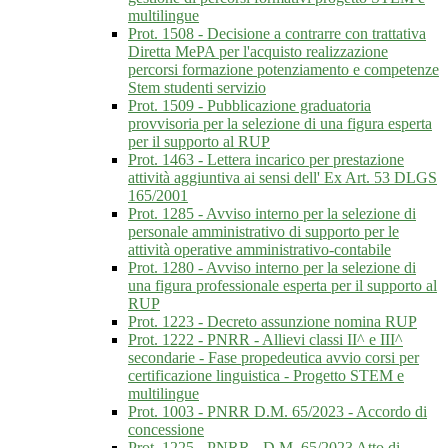
multilingue
Prot. 1508 - Decisione a contrarre con trattativa
Diretta MePA per l'acquisto realizzazione
percorsi formazione potenziamento e competenze
Stem studenti servizio
Prot. 1509 - Pubblicazione graduatoria
provvisoria per la selezione di una figura esperta
per il supporto al RUP
Prot. 1463 - Lettera incarico per prestazione
attività aggiuntiva ai sensi dell' Ex Art. 53 DLGS
165/2001
Prot. 1285 - Avviso interno per la selezione di
personale amministrativo di supporto per le
attività operative amministrativo-contabile
Prot. 1280 - Avviso interno per la selezione di
una figura professionale esperta per il supporto al
RUP
Prot. 1223 - Decreto assunzione nomina RUP
Prot. 1222 - PNRR - Allievi classi II^ e III^
secondarie - Fase propedeutica avvio corsi per
certificazione linguistica - Progetto STEM e
multilingue
Prot. 1003 - PNRR D.M. 65/2023 - Accordo di
concessione
Prot. 1225 - PNRR - D.M. 65/2023 Atto di