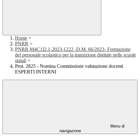
Home
>
PNRR
>
PNRR M4C1I2.1-2023-1222 -D.M. 66/2023- Formazione
del personale scolastico per la transizione digitale nelle scuole
statali
>
Prot. 2825 - Nomina Commissione valutazione docenti
ESPERTI INTERNI
Menu di
navigazione