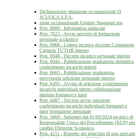
Dichiarazione situazione occupazionale D
SCUOLA S.P.A.
zione occupazionale Gruppo Spaggiari spa
Prot. 8088 - Informativa sindacale
Prot. 7023 - Avvio percorsi di formazione
personale scolastico
Prot. 6968 - Lettera incarico docente Comparone
Carmela TUTOR interno
Prot. 6948 - Decreto incarico personale interno
Prot. 6944 - Pubblicazione graduatoria definitiva
conferimento incarichi interni
Prot. 6665 - Pubblicazione graduatoria
provvisoria selezione personale interno
Prot. 6495 - Avviso di selezione conferimento
incarichi individuali interni collaborazione
plurima formatori e tutor
Prot. 6487 - Decreto avvio selezione
conferimento incarichi individuali formatori e
tutor formazione personale
Prot. 5669 - Subentro dal 01/09/2024 incarico di
Responsabile Unico del Procedimento (RUP) per
cambio Dirigente Scolastico
Prot. 4211 - Rispetto del principio di non arrecare