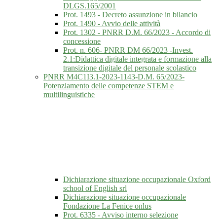
DLGS.165/2001
Prot. 1493 - Decreto assunzione in bilancio
Prot. 1490 - Avvio delle attività
Prot. 1302 - PNRR D.M. 66/2023 - Accordo di
concessione
Prot. n. 606- PNRR DM 66/2023 -Invest.
2.1:Didattica digitale integrata e formazione alla
transizione digitale del personale scolastico
PNRR M4C1I3.1-2023-1143-D.M. 65/2023-
Potenziamento delle competenze STEM e
multilinguistiche
Dichiarazione situazione occupazionale Oxford
school of English srl
Dichiarazione situazione occupazionale
Fondazione La Fenice onlus
Prot. 6335 - Avviso interno selezione