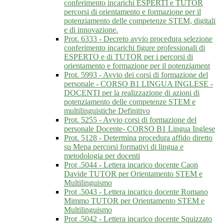
conferimento incarichi ESPERTI e TUTOR
percorsi di orientamento e formazione per il
potenziamento delle competenze STEM, digitali
e di innovazione.
Prot. 6333 - Decreto avvio procedura selezione
conferimento incarichi figure professionali di
ESPERTO e di TUTOR per i percorsi di
orientamento e formazione per il potenziament
Prot. 5993 - Avvio dei corsi di formazione del
personale - CORSO B1 LINGUA INGLESE -
DOCENTI per la realizzazione di azioni di
potenziamento delle competenze STEM e
multilinguistiche Definitivo
Prot. 5255 - Avvio corsi di formazione del
personale Docente- CORSO B1 Lingua Inglese
Prot. 5128 - Determina procedura affido diretto
su Mepa percorsi formativi di lingua e
metodologia per docenti
Prot .5044 - Lettera incarico docente Caon
Davide TUTOR per Orientamento STEM e
Multilinguismo
Prot .5043 - Lettera incarico docente Romano
Mimmo TUTOR per Orientamento STEM e
Multilinguismo
Prot .5042 - Lettera incarico docente Squizzato