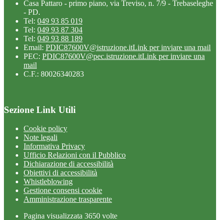
Casa Pattaro - primo piano, via Treviso, n. 7/9 - Trebaseleghe
- PD.
Tel:
049 93 85 019
Tel:
049 93 87 304
Tel:
049 93 88 189
Email:
PDIC87600V@istruzione.it
Link per inviare una mail
PEC:
PDIC87600V@pec.istruzione.it
Link per inviare una
mail
C.F.: 80026340283
Sezione Link Utili
Cookie policy
Note legali
Informativa Privacy
Ufficio Relazioni con il Pubblico
Dichiarazione di accessibilità
Obiettivi di accessibilità
Whistleblowing
Gestione consensi cookie
Amministrazione trasparente
Pagina visualizzata
3650
volte