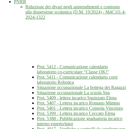
PNRR
Riduzione dei divari negli apprendimenti e contrasto
alla dispersione scolastica (D.M. 19/2024) - M4C1I1.4-
2024-1322
Prot. 5412 - Comunicazione calendario
laboratorio co-curricolare “Classe OK!”
Prot. 5411 - Comunicazione calendario corsi
laboratorio Robotica
Situazione occupazionale La bottega dei Ragazzi
Situazione occupazionale La scuola Spa
Prot. 5409 - lettera incarico Squizzato Elena
Prot. 5407 - Lettera incarico Romano Mimmo
Prot. 5401 - Lettera incarico Coppola Vincenzo
Prot. 5399 - Lettera incarico Ceccato Elena
Prot. 5388 - Pubblicazione graduatoria incarico
interno esperto/tutor
Prot. 4917 - Verifiche e controlli da condurre per