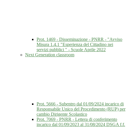
Prot. 1469 - Disseminazione - PNRR - "Avviso
Misura 1.4.1 "Esperienza del Cittadino nei
servizi pubblici " - Scuole Aprile 2022
Next Generation classroom
Prot. 5666 - Subentro dal 01/09/2024 incarico di
Responsabile Unico del Procedimento (RUP) per
cambio Dirigente Scolastico
Prot. 7069 - PNRR - Lettera di conferimento
incarico dal 01/09/2023 al 31/08/2024 DSGA f.f.