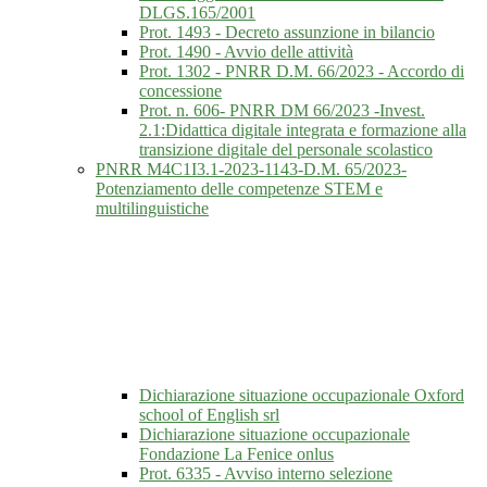
DLGS.165/2001
Prot. 1493 - Decreto assunzione in bilancio
Prot. 1490 - Avvio delle attività
Prot. 1302 - PNRR D.M. 66/2023 - Accordo di
concessione
Prot. n. 606- PNRR DM 66/2023 -Invest.
2.1:Didattica digitale integrata e formazione alla
transizione digitale del personale scolastico
PNRR M4C1I3.1-2023-1143-D.M. 65/2023-
Potenziamento delle competenze STEM e
multilinguistiche
Dichiarazione situazione occupazionale Oxford
school of English srl
Dichiarazione situazione occupazionale
Fondazione La Fenice onlus
Prot. 6335 - Avviso interno selezione