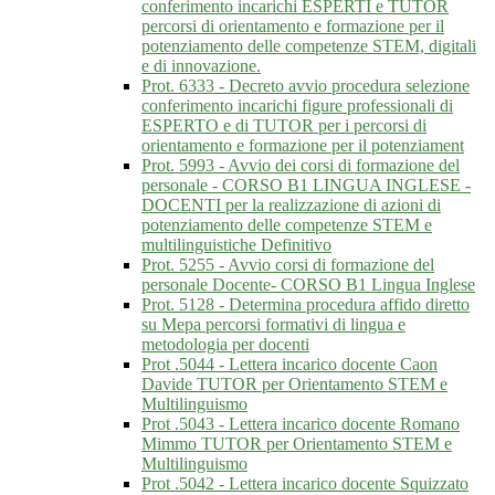
conferimento incarichi ESPERTI e TUTOR
percorsi di orientamento e formazione per il
potenziamento delle competenze STEM, digitali
e di innovazione.
Prot. 6333 - Decreto avvio procedura selezione
conferimento incarichi figure professionali di
ESPERTO e di TUTOR per i percorsi di
orientamento e formazione per il potenziament
Prot. 5993 - Avvio dei corsi di formazione del
personale - CORSO B1 LINGUA INGLESE -
DOCENTI per la realizzazione di azioni di
potenziamento delle competenze STEM e
multilinguistiche Definitivo
Prot. 5255 - Avvio corsi di formazione del
personale Docente- CORSO B1 Lingua Inglese
Prot. 5128 - Determina procedura affido diretto
su Mepa percorsi formativi di lingua e
metodologia per docenti
Prot .5044 - Lettera incarico docente Caon
Davide TUTOR per Orientamento STEM e
Multilinguismo
Prot .5043 - Lettera incarico docente Romano
Mimmo TUTOR per Orientamento STEM e
Multilinguismo
Prot .5042 - Lettera incarico docente Squizzato