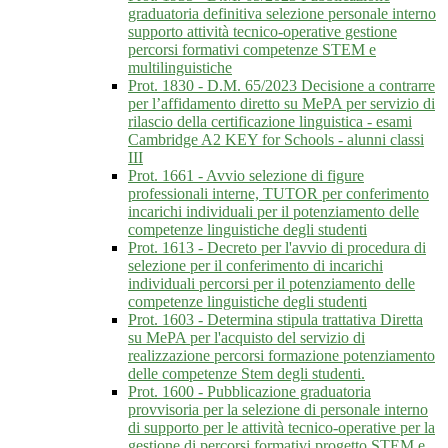
graduatoria definitiva selezione personale interno
supporto attività tecnico-operative gestione
percorsi formativi competenze STEM e
multilinguistiche
Prot. 1830 - D.M. 65/2023 Decisione a contrarre
per l’affidamento diretto su MePA per servizio di
rilascio della certificazione linguistica - esami
Cambridge A2 KEY for Schools - alunni classi
III
Prot. 1661 - Avvio selezione di figure
professionali interne, TUTOR per conferimento
incarichi individuali per il potenziamento delle
competenze linguistiche degli studenti
Prot. 1613 - Decreto per l'avvio di procedura di
selezione per il conferimento di incarichi
individuali percorsi per il potenziamento delle
competenze linguistiche degli studenti
Prot. 1603 - Determina stipula trattativa Diretta
su MePA per l'acquisto del servizio di
realizzazione percorsi formazione potenziamento
delle competenze Stem degli studenti.
Prot. 1600 - Pubblicazione graduatoria
provvisoria per la selezione di personale interno
di supporto per le attività tecnico-operative per la
gestione di percorsi formativi progetto STEM e