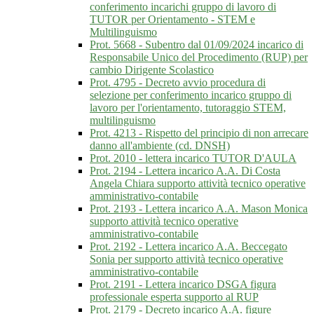
conferimento incarichi gruppo di lavoro di
TUTOR per Orientamento - STEM e
Multilinguismo
Prot. 5668 - Subentro dal 01/09/2024 incarico di
Responsabile Unico del Procedimento (RUP) per
cambio Dirigente Scolastico
Prot. 4795 - Decreto avvio procedura di
selezione per conferimento incarico gruppo di
lavoro per l'orientamento, tutoraggio STEM,
multilinguismo
Prot. 4213 - Rispetto del principio di non arrecare
danno all'ambiente (cd. DNSH)
Prot. 2010 - lettera incarico TUTOR D'AULA
Prot. 2194 - Lettera incarico A.A. Di Costa
Angela Chiara supporto attività tecnico operative
amministrativo-contabile
Prot. 2193 - Lettera incarico A.A. Mason Monica
supporto attività tecnico operative
amministrativo-contabile
Prot. 2192 - Lettera incarico A.A. Beccegato
Sonia per supporto attività tecnico operative
amministrativo-contabile
Prot. 2191 - Lettera incarico DSGA figura
professionale esperta supporto al RUP
Prot. 2179 - Decreto incarico A.A. figure