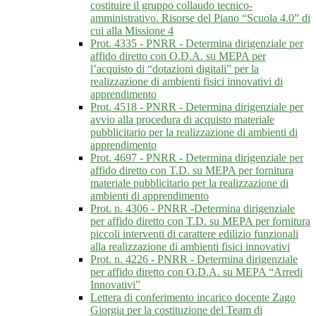
costituire il gruppo collaudo tecnico-
amministrativo. Risorse del Piano “Scuola 4.0” di
cui alla Missione 4
Prot. 4335 - PNRR - Determina dirigenziale per
affido diretto con O.D.A. su MEPA per
l’acquisto di “dotazioni digitali” per la
realizzazione di ambienti fisici innovativi di
apprendimento
Prot. 4518 - PNRR - Determina dirigenziale per
avvio alla procedura di acquisto materiale
pubblicitario per la realizzazione di ambienti di
apprendimento
Prot. 4697 - PNRR - Determina dirigenziale per
affido diretto con T.D. su MEPA per fornitura
materiale pubblicitario per la realizzazione di
ambienti di apprendimento
Prot. n. 4306 - PNRR -Determina dirigenziale
per affido diretto con T.D. su MEPA per fornitura
piccoli interventi di carattere edilizio funzionali
alla realizzazione di ambienti fisici innovativi
Prot. n. 4226 - PNRR - Determina dirigenziale
per affido diretto con O.D.A. su MEPA “Arredi
Innovativi”
Lettera di conferimento incarico docente Zago
Giorgia per la costituzione del Team di