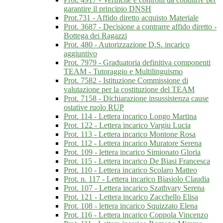
garantire il principio DNSH
Prot.731 - Affido diretto acquisto Materiale
Prot. 3687 - Decisione a contrarre affido diretto -
Bottega dei Ragazzi
Prot. 480 - Autorizzazione D.S. incarico
aggiuntivo
Prot. 7979 - Graduatoria definitiva componenti
TEAM - Tutoraggio e Multilinguismo
Prot. 7582 - Istituzione Commissione di
valutazione per la costituzione del TEAM
Prot. 7158 - Dichiarazione insussistenza cause
ostative ruolo RUP
Prot. 114 - Lettera incarico Longo Martina
Prot. 122 - Lettera incarico Vargiu Lucia
Prot. 113 - Lettera incarico Montone Rosa
Prot. 112 - Lettera incarico Muratore Serena
Prot. 109 - lettera incarico Simionato Gloria
Prot. 115 - Lettera incarico De Biasi Francesca
Prot. 110 - Lettera incarico Scolaro Matteo
Prot. n. 117 - Lettera incarico Biasiolo Claudia
Prot. 107 - Lettera incarico Szathvary Serena
Prot. 121 - Lettera incarico Zacchello Elisa
Prot. 108 - lettera incarico Squizzato Elena
Prot. 116 - Lettera incarico Coppola Vincenzo