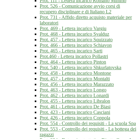
Prot. 111 - Lettera incarico Romano Mimmo
Prot. 526 - Comunicazione avvio corsi di
recupero disciplinare e di Italiano L2
Prot. 731 - Affido diretto acquisto materiale per
laboratori
Prot. 469 - Lettera incarico Vargiu
Prot. 468 - Lettera incarico Svalduz
Prot. 457 - Lettera incarico Squizzato
Prot. 466 - Lettera incarico Schiavon
Prot. 465 - Lettera incarico Sarti
Prot.460 - Lettera incarico Pollastri
Prot. 464 - Lettera incarico Pinton
Prot. 540 - Lettera incarico Shkurlatovska
Prot. 458 - Lettera incarico Montone
Prot. 457 - Lettera incarico Montalti
Prot. 456 - Lettera incarico Marazzato
Prot. 463 - Lettera incarico Longo
Prot. 462 - Lettera incarico Lonardi
Prot. 455 - Lettera incarico Libralon
Prot. 461 - Lettera incarico De Biasi
Prot. 423 - Lettera incarico Casciani
Prot. 426 - Lettera incarico Coppola
Prot. 554 - Controllo dei requisiti - La scuola Spa
Prot. 553 - Controllo dei requisiti - La bottega dei
ragazzi