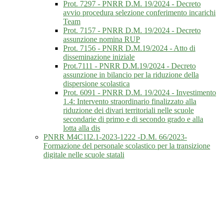
Prot. 7297 - PNRR D.M. 19/2024 - Decreto
avvio procedura selezione conferimento incarichi
Team
Prot. 7157 - PNRR D.M. 19/2024 - Decreto
assunzione nomina RUP
Prot. 7156 - PNRR D.M.19/2024 - Atto di
disseminazione iniziale
Prot.7111 - PNRR D.M.19/2024 - Decreto
assunzione in bilancio per la riduzione della
dispersione scolastica
Prot. 6091 - PNRR D.M. 19/2024 - Investimento
1.4: Intervento straordinario finalizzato alla
riduzione dei divari territoriali nelle scuole
secondarie di primo e di secondo grado e alla
lotta alla dis
PNRR M4C1I2.1-2023-1222 -D.M. 66/2023-
Formazione del personale scolastico per la transizione
digitale nelle scuole statali