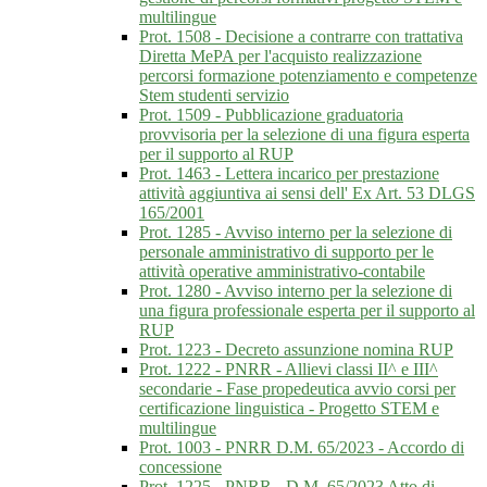
multilingue
Prot. 1508 - Decisione a contrarre con trattativa
Diretta MePA per l'acquisto realizzazione
percorsi formazione potenziamento e competenze
Stem studenti servizio
Prot. 1509 - Pubblicazione graduatoria
provvisoria per la selezione di una figura esperta
per il supporto al RUP
Prot. 1463 - Lettera incarico per prestazione
attività aggiuntiva ai sensi dell' Ex Art. 53 DLGS
165/2001
Prot. 1285 - Avviso interno per la selezione di
personale amministrativo di supporto per le
attività operative amministrativo-contabile
Prot. 1280 - Avviso interno per la selezione di
una figura professionale esperta per il supporto al
RUP
Prot. 1223 - Decreto assunzione nomina RUP
Prot. 1222 - PNRR - Allievi classi II^ e III^
secondarie - Fase propedeutica avvio corsi per
certificazione linguistica - Progetto STEM e
multilingue
Prot. 1003 - PNRR D.M. 65/2023 - Accordo di
concessione
Prot. 1225 - PNRR - D.M. 65/2023 Atto di