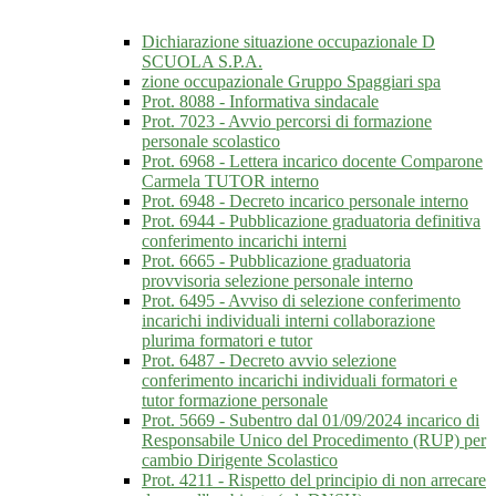
Dichiarazione situazione occupazionale D
SCUOLA S.P.A.
zione occupazionale Gruppo Spaggiari spa
Prot. 8088 - Informativa sindacale
Prot. 7023 - Avvio percorsi di formazione
personale scolastico
Prot. 6968 - Lettera incarico docente Comparone
Carmela TUTOR interno
Prot. 6948 - Decreto incarico personale interno
Prot. 6944 - Pubblicazione graduatoria definitiva
conferimento incarichi interni
Prot. 6665 - Pubblicazione graduatoria
provvisoria selezione personale interno
Prot. 6495 - Avviso di selezione conferimento
incarichi individuali interni collaborazione
plurima formatori e tutor
Prot. 6487 - Decreto avvio selezione
conferimento incarichi individuali formatori e
tutor formazione personale
Prot. 5669 - Subentro dal 01/09/2024 incarico di
Responsabile Unico del Procedimento (RUP) per
cambio Dirigente Scolastico
Prot. 4211 - Rispetto del principio di non arrecare