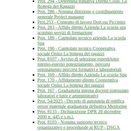
Prot. 294 - Determina trattativa Diretta Coop. La
Bottega dei Ragazzi
Prot. 286 - Nomina direzione e coordinamento
generale Project manager
Prot.253 - Contratto di lavoro Dott.ssa Piccinini
Prot. 283 - Affido diretto Azienda La scuola spa
acquisto servizi di formazione
Prot. 189 - Capitolato tecnico azienda La scuola
Spa
Prot. 190 - Capitolato tecnico Cooperativa
sociale Onlus La bottega dei ragazzi
Prot. 8107 - Avviso di selezione esperti/tutor
interno-esterno potenziamento, percorsi
orientamento percorsi formativi e laboratoriali
Prot. 169 - Affido diretto Azienda La scuola Spa
Prot. 170 - Affidamento diretto Cooperativa
sociale Onlus La bottega dei ragazzi
Prot. 167 - Graduatoria interna docenti potenziato
laboratori e tutor e amministrativi
Prot. 54/2025 - Decreto di autotutela di rettifica
errore materiale graduatoria definitiva Mentoring
Prot. 8133 - Dichiarazione DPR 28 dicembre
2000 n. 445 e s.m.i.
Prot. 8103 - Nomina supporto tecnico
organizzativo e procedurale al RUP - DSGA