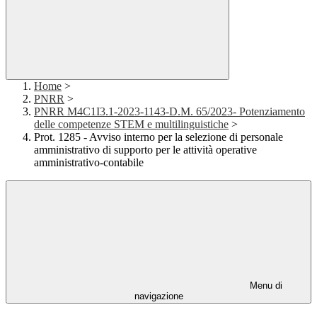
Home
>
PNRR
>
PNRR M4C1I3.1-2023-1143-D.M. 65/2023- Potenziamento
delle competenze STEM e multilinguistiche
>
Prot. 1285 - Avviso interno per la selezione di personale
amministrativo di supporto per le attività operative
amministrativo-contabile
Menu di
navigazione