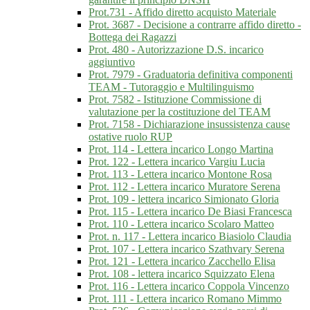
Prot.731 - Affido diretto acquisto Materiale
Prot. 3687 - Decisione a contrarre affido diretto -
Bottega dei Ragazzi
Prot. 480 - Autorizzazione D.S. incarico
aggiuntivo
Prot. 7979 - Graduatoria definitiva componenti
TEAM - Tutoraggio e Multilinguismo
Prot. 7582 - Istituzione Commissione di
valutazione per la costituzione del TEAM
Prot. 7158 - Dichiarazione insussistenza cause
ostative ruolo RUP
Prot. 114 - Lettera incarico Longo Martina
Prot. 122 - Lettera incarico Vargiu Lucia
Prot. 113 - Lettera incarico Montone Rosa
Prot. 112 - Lettera incarico Muratore Serena
Prot. 109 - lettera incarico Simionato Gloria
Prot. 115 - Lettera incarico De Biasi Francesca
Prot. 110 - Lettera incarico Scolaro Matteo
Prot. n. 117 - Lettera incarico Biasiolo Claudia
Prot. 107 - Lettera incarico Szathvary Serena
Prot. 121 - Lettera incarico Zacchello Elisa
Prot. 108 - lettera incarico Squizzato Elena
Prot. 116 - Lettera incarico Coppola Vincenzo
Prot. 111 - Lettera incarico Romano Mimmo