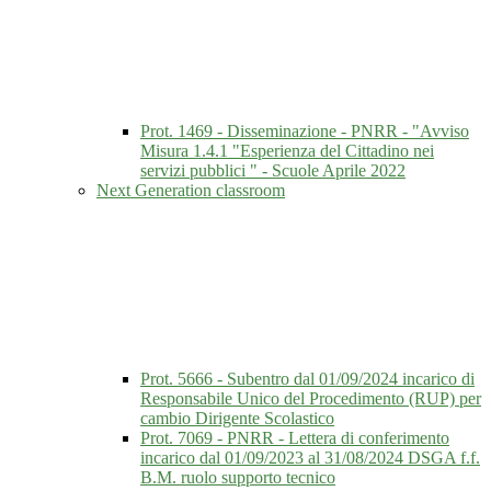
Prot. 1469 - Disseminazione - PNRR - "Avviso
Misura 1.4.1 "Esperienza del Cittadino nei
servizi pubblici " - Scuole Aprile 2022
Next Generation classroom
Prot. 5666 - Subentro dal 01/09/2024 incarico di
Responsabile Unico del Procedimento (RUP) per
cambio Dirigente Scolastico
Prot. 7069 - PNRR - Lettera di conferimento
incarico dal 01/09/2023 al 31/08/2024 DSGA f.f.
B.M. ruolo supporto tecnico