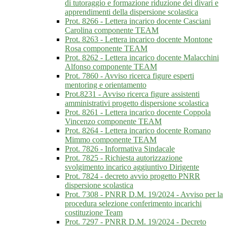
di tutoraggio e formazione riduzione dei divari e
apprendimenti della dispersione scolastica
Prot. 8266 - Lettera incarico docente Casciani
Carolina componente TEAM
Prot. 8263 - Lettera incarico docente Montone
Rosa componente TEAM
Prot. 8262 - Lettera incarico docente Malacchini
Alfonso componente TEAM
Prot. 7860 - Avviso ricerca figure esperti
mentoring e orientamento
Prot.8231 - Avviso ricerca figure assistenti
amministrativi progetto dispersione scolastica
Prot. 8261 - Lettera incarico docente Coppola
Vincenzo componente TEAM
Prot. 8264 - Lettera incarico docente Romano
Mimmo componente TEAM
Prot. 7826 - Informativa Sindacale
Prot. 7825 - Richiesta autorizzazione
svolgimento incarico aggiuntivo Dirigente
Prot. 7824 - decreto avvio progetto PNRR
dispersione scolastica
Prot. 7308 - PNRR D.M. 19/2024 - Avviso per la
procedura selezione conferimento incarichi
costituzione Team
Prot. 7297 - PNRR D.M. 19/2024 - Decreto