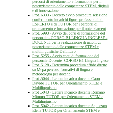
percorsi di orientamento e formazione per il
potenziamento delle competenze STEM, digitali
e di innovazione.
Prot. 6333 - Decreto avvio procedura selezione
conferimento incarichi figure professionali di
ESPERTO e di TUTOR per i percorsi di
orientamento e formazione per il potenziament
Prot. 5993 - Avvio dei corsi di formazione del
personale - CORSO B1 LINGUA INGLESE -
DOCENTI per la realizzazione di azioni di
potenziamento delle competenze STEM e
multilinguistiche Definitivo
Prot. 5255 - Avvio corsi di formazione del
personale Docente- CORSO B1 Lingua Inglese
Prot. 5128 - Determina procedura affido diretto
su Mepa percorsi formativi di lingua e
metodologia per docenti
Prot .5044 - Lettera incarico docente Caon
Davide TUTOR per Orientamento STEM e
Multilinguismo
Prot .5043 - Lettera incarico docente Romano
Mimmo TUTOR per Orientamento STEM e
Multilinguismo
Prot .5042 - Lettera incarico docente Squizzato
Elena TUTOR per Orientamento STEM e