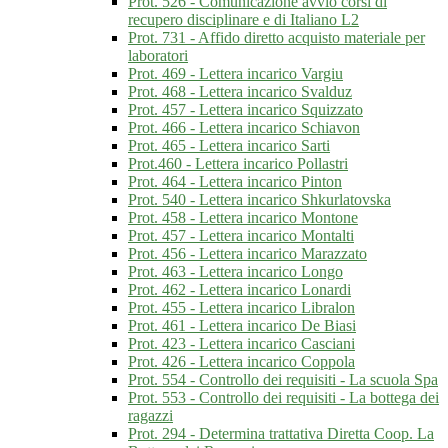
Prot. 526 - Comunicazione avvio corsi di
recupero disciplinare e di Italiano L2
Prot. 731 - Affido diretto acquisto materiale per
laboratori
Prot. 469 - Lettera incarico Vargiu
Prot. 468 - Lettera incarico Svalduz
Prot. 457 - Lettera incarico Squizzato
Prot. 466 - Lettera incarico Schiavon
Prot. 465 - Lettera incarico Sarti
Prot.460 - Lettera incarico Pollastri
Prot. 464 - Lettera incarico Pinton
Prot. 540 - Lettera incarico Shkurlatovska
Prot. 458 - Lettera incarico Montone
Prot. 457 - Lettera incarico Montalti
Prot. 456 - Lettera incarico Marazzato
Prot. 463 - Lettera incarico Longo
Prot. 462 - Lettera incarico Lonardi
Prot. 455 - Lettera incarico Libralon
Prot. 461 - Lettera incarico De Biasi
Prot. 423 - Lettera incarico Casciani
Prot. 426 - Lettera incarico Coppola
Prot. 554 - Controllo dei requisiti - La scuola Spa
Prot. 553 - Controllo dei requisiti - La bottega dei
ragazzi
Prot. 294 - Determina trattativa Diretta Coop. La