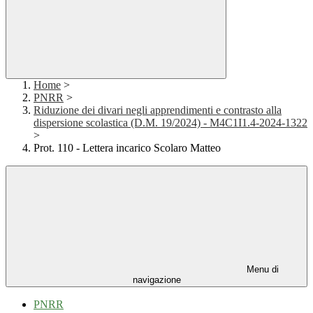
Home
>
PNRR
>
Riduzione dei divari negli apprendimenti e contrasto alla
dispersione scolastica (D.M. 19/2024) - M4C1I1.4-2024-1322
>
Prot. 110 - Lettera incarico Scolaro Matteo
Menu di
navigazione
PNRR