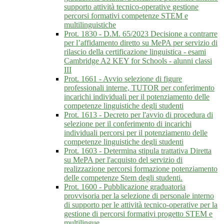
supporto attività tecnico-operative gestione
percorsi formativi competenze STEM e
multilinguistiche
Prot. 1830 - D.M. 65/2023 Decisione a contrarre
per l’affidamento diretto su MePA per servizio di
rilascio della certificazione linguistica - esami
Cambridge A2 KEY for Schools - alunni classi
III
Prot. 1661 - Avvio selezione di figure
professionali interne, TUTOR per conferimento
incarichi individuali per il potenziamento delle
competenze linguistiche degli studenti
Prot. 1613 - Decreto per l'avvio di procedura di
selezione per il conferimento di incarichi
individuali percorsi per il potenziamento delle
competenze linguistiche degli studenti
Prot. 1603 - Determina stipula trattativa Diretta
su MePA per l'acquisto del servizio di
realizzazione percorsi formazione potenziamento
delle competenze Stem degli studenti.
Prot. 1600 - Pubblicazione graduatoria
provvisoria per la selezione di personale interno
di supporto per le attività tecnico-operative per la
gestione di percorsi formativi progetto STEM e
multilingue