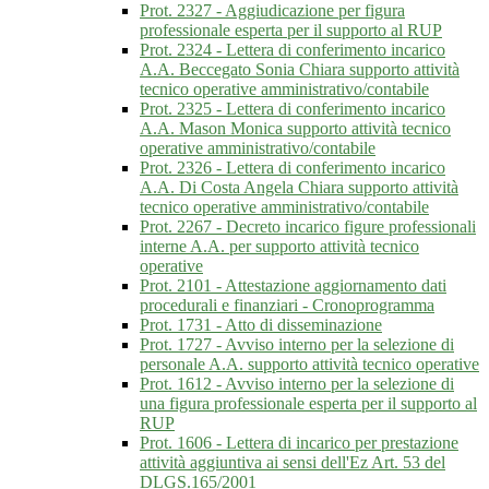
Prot. 2327 - Aggiudicazione per figura
professionale esperta per il supporto al RUP
Prot. 2324 - Lettera di conferimento incarico
A.A. Beccegato Sonia Chiara supporto attività
tecnico operative amministrativo/contabile
Prot. 2325 - Lettera di conferimento incarico
A.A. Mason Monica supporto attività tecnico
operative amministrativo/contabile
Prot. 2326 - Lettera di conferimento incarico
A.A. Di Costa Angela Chiara supporto attività
tecnico operative amministrativo/contabile
Prot. 2267 - Decreto incarico figure professionali
interne A.A. per supporto attività tecnico
operative
Prot. 2101 - Attestazione aggiornamento dati
procedurali e finanziari - Cronoprogramma
Prot. 1731 - Atto di disseminazione
Prot. 1727 - Avviso interno per la selezione di
personale A.A. supporto attività tecnico operative
Prot. 1612 - Avviso interno per la selezione di
una figura professionale esperta per il supporto al
RUP
Prot. 1606 - Lettera di incarico per prestazione
attività aggiuntiva ai sensi dell'Ez Art. 53 del
DLGS.165/2001