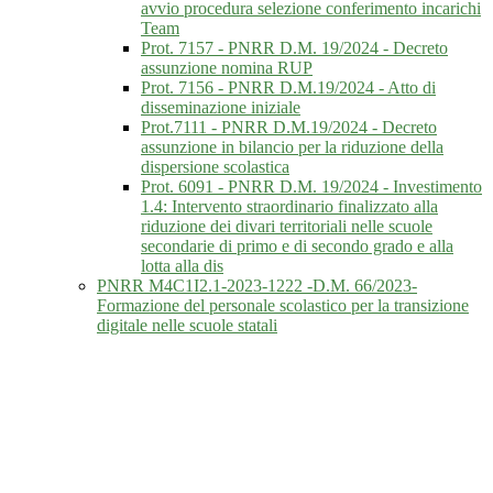
avvio procedura selezione conferimento incarichi
Team
Prot. 7157 - PNRR D.M. 19/2024 - Decreto
assunzione nomina RUP
Prot. 7156 - PNRR D.M.19/2024 - Atto di
disseminazione iniziale
Prot.7111 - PNRR D.M.19/2024 - Decreto
assunzione in bilancio per la riduzione della
dispersione scolastica
Prot. 6091 - PNRR D.M. 19/2024 - Investimento
1.4: Intervento straordinario finalizzato alla
riduzione dei divari territoriali nelle scuole
secondarie di primo e di secondo grado e alla
lotta alla dis
PNRR M4C1I2.1-2023-1222 -D.M. 66/2023-
Formazione del personale scolastico per la transizione
digitale nelle scuole statali