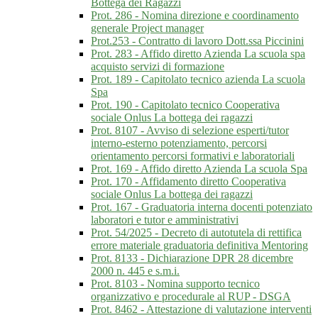
Bottega dei Ragazzi
Prot. 286 - Nomina direzione e coordinamento
generale Project manager
Prot.253 - Contratto di lavoro Dott.ssa Piccinini
Prot. 283 - Affido diretto Azienda La scuola spa
acquisto servizi di formazione
Prot. 189 - Capitolato tecnico azienda La scuola
Spa
Prot. 190 - Capitolato tecnico Cooperativa
sociale Onlus La bottega dei ragazzi
Prot. 8107 - Avviso di selezione esperti/tutor
interno-esterno potenziamento, percorsi
orientamento percorsi formativi e laboratoriali
Prot. 169 - Affido diretto Azienda La scuola Spa
Prot. 170 - Affidamento diretto Cooperativa
sociale Onlus La bottega dei ragazzi
Prot. 167 - Graduatoria interna docenti potenziato
laboratori e tutor e amministrativi
Prot. 54/2025 - Decreto di autotutela di rettifica
errore materiale graduatoria definitiva Mentoring
Prot. 8133 - Dichiarazione DPR 28 dicembre
2000 n. 445 e s.m.i.
Prot. 8103 - Nomina supporto tecnico
organizzativo e procedurale al RUP - DSGA
Prot. 8462 - Attestazione di valutazione interventi