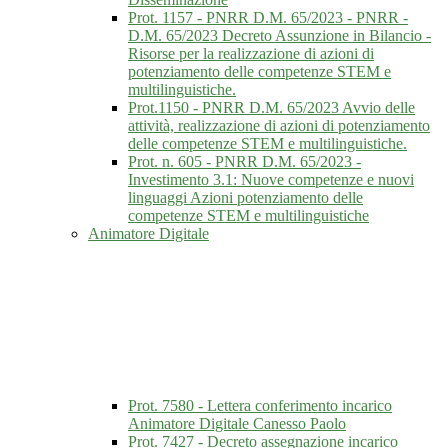
Prot. 1157 - PNRR D.M. 65/2023 - PNRR -
D.M. 65/2023 Decreto Assunzione in Bilancio -
Risorse per la realizzazione di azioni di
potenziamento delle competenze STEM e
multilinguistiche.
Prot.1150 - PNRR D.M. 65/2023 Avvio delle
attività, realizzazione di azioni di potenziamento
delle competenze STEM e multilinguistiche.
Prot. n. 605 - PNRR D.M. 65/2023 -
Investimento 3.1: Nuove competenze e nuovi
linguaggi Azioni potenziamento delle
competenze STEM e multilinguistiche
Animatore Digitale
Prot. 7580 - Lettera conferimento incarico
Animatore Digitale Canesso Paolo
Prot. 7427 - Decreto assegnazione incarico