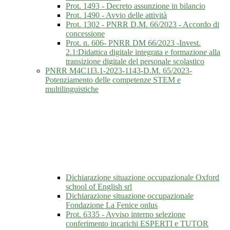
Prot. 1493 - Decreto assunzione in bilancio
Prot. 1490 - Avvio delle attività
Prot. 1302 - PNRR D.M. 66/2023 - Accordo di
concessione
Prot. n. 606- PNRR DM 66/2023 -Invest.
2.1:Didattica digitale integrata e formazione alla
transizione digitale del personale scolastico
PNRR M4C1I3.1-2023-1143-D.M. 65/2023-
Potenziamento delle competenze STEM e
multilinguistiche
Dichiarazione situazione occupazionale Oxford
school of English srl
Dichiarazione situazione occupazionale
Fondazione La Fenice onlus
Prot. 6335 - Avviso interno selezione
conferimento incarichi ESPERTI e TUTOR