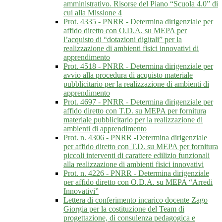
amministrativo. Risorse del Piano “Scuola 4.0” di
cui alla Missione 4
Prot. 4335 - PNRR - Determina dirigenziale per
affido diretto con O.D.A. su MEPA per
l’acquisto di “dotazioni digitali” per la
realizzazione di ambienti fisici innovativi di
apprendimento
Prot. 4518 - PNRR - Determina dirigenziale per
avvio alla procedura di acquisto materiale
pubblicitario per la realizzazione di ambienti di
apprendimento
Prot. 4697 - PNRR - Determina dirigenziale per
affido diretto con T.D. su MEPA per fornitura
materiale pubblicitario per la realizzazione di
ambienti di apprendimento
Prot. n. 4306 - PNRR -Determina dirigenziale
per affido diretto con T.D. su MEPA per fornitura
piccoli interventi di carattere edilizio funzionali
alla realizzazione di ambienti fisici innovativi
Prot. n. 4226 - PNRR - Determina dirigenziale
per affido diretto con O.D.A. su MEPA “Arredi
Innovativi”
Lettera di conferimento incarico docente Zago
Giorgia per la costituzione del Team di
progettazione, di consulenza pedagogica e