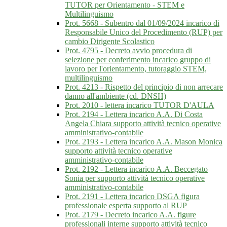
TUTOR per Orientamento - STEM e
Multilinguismo
Prot. 5668 - Subentro dal 01/09/2024 incarico di
Responsabile Unico del Procedimento (RUP) per
cambio Dirigente Scolastico
Prot. 4795 - Decreto avvio procedura di
selezione per conferimento incarico gruppo di
lavoro per l'orientamento, tutoraggio STEM,
multilinguismo
Prot. 4213 - Rispetto del principio di non arrecare
danno all'ambiente (cd. DNSH)
Prot. 2010 - lettera incarico TUTOR D'AULA
Prot. 2194 - Lettera incarico A.A. Di Costa
Angela Chiara supporto attività tecnico operative
amministrativo-contabile
Prot. 2193 - Lettera incarico A.A. Mason Monica
supporto attività tecnico operative
amministrativo-contabile
Prot. 2192 - Lettera incarico A.A. Beccegato
Sonia per supporto attività tecnico operative
amministrativo-contabile
Prot. 2191 - Lettera incarico DSGA figura
professionale esperta supporto al RUP
Prot. 2179 - Decreto incarico A.A. figure
professionali interne supporto attività tecnico