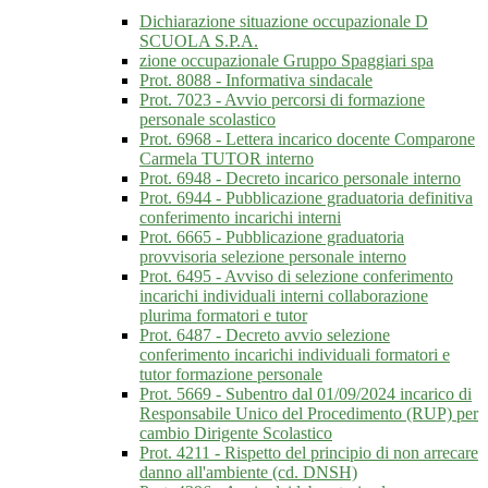
Dichiarazione situazione occupazionale D
SCUOLA S.P.A.
zione occupazionale Gruppo Spaggiari spa
Prot. 8088 - Informativa sindacale
Prot. 7023 - Avvio percorsi di formazione
personale scolastico
Prot. 6968 - Lettera incarico docente Comparone
Carmela TUTOR interno
Prot. 6948 - Decreto incarico personale interno
Prot. 6944 - Pubblicazione graduatoria definitiva
conferimento incarichi interni
Prot. 6665 - Pubblicazione graduatoria
provvisoria selezione personale interno
Prot. 6495 - Avviso di selezione conferimento
incarichi individuali interni collaborazione
plurima formatori e tutor
Prot. 6487 - Decreto avvio selezione
conferimento incarichi individuali formatori e
tutor formazione personale
Prot. 5669 - Subentro dal 01/09/2024 incarico di
Responsabile Unico del Procedimento (RUP) per
cambio Dirigente Scolastico
Prot. 4211 - Rispetto del principio di non arrecare
danno all'ambiente (cd. DNSH)