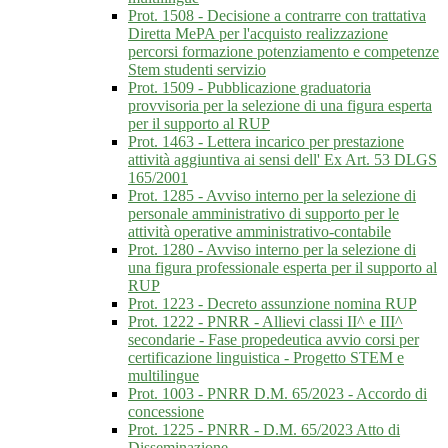
Prot. 1508 - Decisione a contrarre con trattativa
Diretta MePA per l'acquisto realizzazione
percorsi formazione potenziamento e competenze
Stem studenti servizio
Prot. 1509 - Pubblicazione graduatoria
provvisoria per la selezione di una figura esperta
per il supporto al RUP
Prot. 1463 - Lettera incarico per prestazione
attività aggiuntiva ai sensi dell' Ex Art. 53 DLGS
165/2001
Prot. 1285 - Avviso interno per la selezione di
personale amministrativo di supporto per le
attività operative amministrativo-contabile
Prot. 1280 - Avviso interno per la selezione di
una figura professionale esperta per il supporto al
RUP
Prot. 1223 - Decreto assunzione nomina RUP
Prot. 1222 - PNRR - Allievi classi II^ e III^
secondarie - Fase propedeutica avvio corsi per
certificazione linguistica - Progetto STEM e
multilingue
Prot. 1003 - PNRR D.M. 65/2023 - Accordo di
concessione
Prot. 1225 - PNRR - D.M. 65/2023 Atto di
Disseminazione