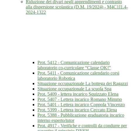
Riduzione dei divari negli apprendimenti e contrasto
alla dispersione scolastica (D.M. 19/2024) - M4C1I1.4-
2024-1322
Prot. 5412 - Comunicazione calendario
laboratorio co-curricolare “Classe OK!”
Prot. 5411 - Comunicazione calendario corsi
laboratorio Robotica
Situazione occupazionale La bottega dei Ragazzi
Situazione occupazionale La scuola Spa
Prot. 5409 - lettera incarico Squizzato Elena
Prot. 5407 - Lettera incarico Romano Mimmo
Prot. 5401 - Lettera incarico Coppola Vincenzo
Prot. 5399 - Lettera incarico Ceccato Elena
Prot. 5388 - Pubblicazione graduatoria incarico
interno esperto/tutor
Prot. 4917 - Verifiche e controlli da condurre per
garantire il principio DNSH