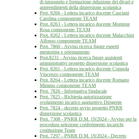
di tutoraggio e formazione riduzione dei divari e
apprendimenti della dispersione scolastica
Prot. 8266 - Lettera incarico docente Casciani
Carolina componente TEAM
Prot. 8263 - Lettera incarico docente Montone
Rosa componente TEAM
Prot. 8262 - Lettera incarico docente Malacchini
Alfonso componente TEAM
Prot. 7860 - Avviso ricerca figure esperti
mentoring e orientamento
Prot.8231 - Avviso ricerca figure assistenti
amministrativi progetto dispersione scolastica
Prot. 8261 - Lettera incarico docente Coppola
Vincenzo componente TEAM
Prot. 8264 - Lettera incarico docente Romano
Mimmo componente TEAM
Prot. 7826 - Informativa Sindacale
Prot. 7825 - Richiesta autorizzazione
svolgimento incarico aggiuntivo Dirigente
Prot. 7824 - decreto avvio progetto PNRR
dispersione scolastica
Prot. 7308 - PNRR D.M. 19/2024 - Avviso per la
procedura selezione conferimento incarichi
costituzione Team
Prot. 7297 - PNRR D.M. 19/2024 - Decreto