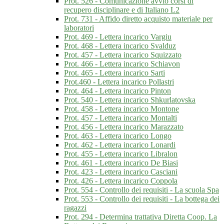
Prot. 526 - Comunicazione avvio corsi di
recupero disciplinare e di Italiano L2
Prot. 731 - Affido diretto acquisto materiale per
laboratori
Prot. 469 - Lettera incarico Vargiu
Prot. 468 - Lettera incarico Svalduz
Prot. 457 - Lettera incarico Squizzato
Prot. 466 - Lettera incarico Schiavon
Prot. 465 - Lettera incarico Sarti
Prot.460 - Lettera incarico Pollastri
Prot. 464 - Lettera incarico Pinton
Prot. 540 - Lettera incarico Shkurlatovska
Prot. 458 - Lettera incarico Montone
Prot. 457 - Lettera incarico Montalti
Prot. 456 - Lettera incarico Marazzato
Prot. 463 - Lettera incarico Longo
Prot. 462 - Lettera incarico Lonardi
Prot. 455 - Lettera incarico Libralon
Prot. 461 - Lettera incarico De Biasi
Prot. 423 - Lettera incarico Casciani
Prot. 426 - Lettera incarico Coppola
Prot. 554 - Controllo dei requisiti - La scuola Spa
Prot. 553 - Controllo dei requisiti - La bottega dei
ragazzi
Prot. 294 - Determina trattativa Diretta Coop. La