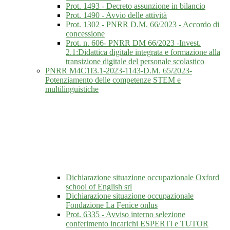
Prot. 1493 - Decreto assunzione in bilancio
Prot. 1490 - Avvio delle attività
Prot. 1302 - PNRR D.M. 66/2023 - Accordo di
concessione
Prot. n. 606- PNRR DM 66/2023 -Invest.
2.1:Didattica digitale integrata e formazione alla
transizione digitale del personale scolastico
PNRR M4C1I3.1-2023-1143-D.M. 65/2023-
Potenziamento delle competenze STEM e
multilinguistiche
Dichiarazione situazione occupazionale Oxford
school of English srl
Dichiarazione situazione occupazionale
Fondazione La Fenice onlus
Prot. 6335 - Avviso interno selezione
conferimento incarichi ESPERTI e TUTOR