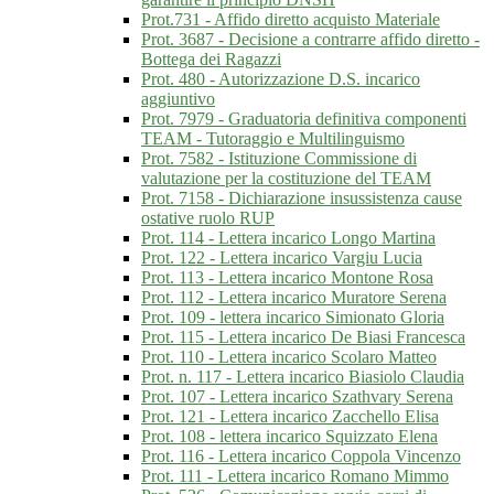
Prot.731 - Affido diretto acquisto Materiale
Prot. 3687 - Decisione a contrarre affido diretto -
Bottega dei Ragazzi
Prot. 480 - Autorizzazione D.S. incarico
aggiuntivo
Prot. 7979 - Graduatoria definitiva componenti
TEAM - Tutoraggio e Multilinguismo
Prot. 7582 - Istituzione Commissione di
valutazione per la costituzione del TEAM
Prot. 7158 - Dichiarazione insussistenza cause
ostative ruolo RUP
Prot. 114 - Lettera incarico Longo Martina
Prot. 122 - Lettera incarico Vargiu Lucia
Prot. 113 - Lettera incarico Montone Rosa
Prot. 112 - Lettera incarico Muratore Serena
Prot. 109 - lettera incarico Simionato Gloria
Prot. 115 - Lettera incarico De Biasi Francesca
Prot. 110 - Lettera incarico Scolaro Matteo
Prot. n. 117 - Lettera incarico Biasiolo Claudia
Prot. 107 - Lettera incarico Szathvary Serena
Prot. 121 - Lettera incarico Zacchello Elisa
Prot. 108 - lettera incarico Squizzato Elena
Prot. 116 - Lettera incarico Coppola Vincenzo
Prot. 111 - Lettera incarico Romano Mimmo