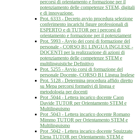
percorsi di orientamento e formazione per il
potenziamento delle competenze STEM, digitali
e di innovazione.
Prot. 6333 - Decreto avvio procedura selezione
conferimento incarichi figure professionali di
ESPERTO e di TUTOR per i percorsi di
orientamento e formazione per il potenziament
Prot. 5993 - Avvio dei corsi di formazione del
personale - CORSO B1 LINGUA INGLESE -
DOCENTI per la realizzazione di azioni di
potenziamento delle competenze STEM e
multilinguistiche Definitivo
Prot. 5255 - Avvio corsi di formazione del
personale Docente- CORSO B1 Lingua Inglese
Prot. 5128 - Determina procedura affido diretto
su Mepa percorsi formativi di lingua e
metodologia per docenti
Prot .5044 - Lettera incarico docente Caon
Davide TUTOR per Orientamento STEM e
Multilinguismo
Prot .5043 - Lettera incarico docente Romano
Mimmo TUTOR per Orientamento STEM e
Multilinguismo
Prot .5042 - Lettera incarico docente Squizzato
Elena TUTOR per Orientamento STEM e