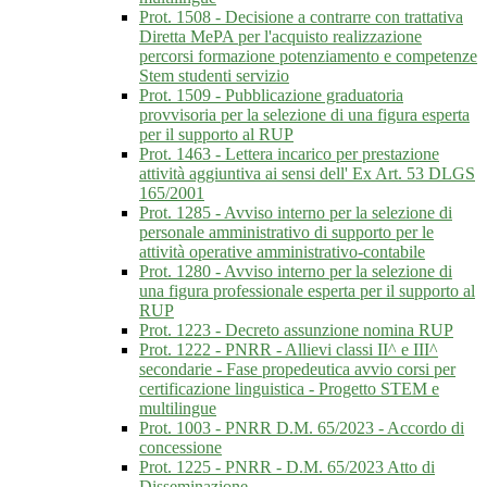
Prot. 1508 - Decisione a contrarre con trattativa
Diretta MePA per l'acquisto realizzazione
percorsi formazione potenziamento e competenze
Stem studenti servizio
Prot. 1509 - Pubblicazione graduatoria
provvisoria per la selezione di una figura esperta
per il supporto al RUP
Prot. 1463 - Lettera incarico per prestazione
attività aggiuntiva ai sensi dell' Ex Art. 53 DLGS
165/2001
Prot. 1285 - Avviso interno per la selezione di
personale amministrativo di supporto per le
attività operative amministrativo-contabile
Prot. 1280 - Avviso interno per la selezione di
una figura professionale esperta per il supporto al
RUP
Prot. 1223 - Decreto assunzione nomina RUP
Prot. 1222 - PNRR - Allievi classi II^ e III^
secondarie - Fase propedeutica avvio corsi per
certificazione linguistica - Progetto STEM e
multilingue
Prot. 1003 - PNRR D.M. 65/2023 - Accordo di
concessione
Prot. 1225 - PNRR - D.M. 65/2023 Atto di
Disseminazione