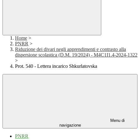
Home
>
PNRR
>
Riduzione dei divari negli apprendimenti e contrasto alla
dispersione scolastica (D.M. 19/2024) - M4C1I1.4-2024-1322
>
Prot. 540 - Lettera incarico Shkurlatovska
Menu di
navigazione
PNRR