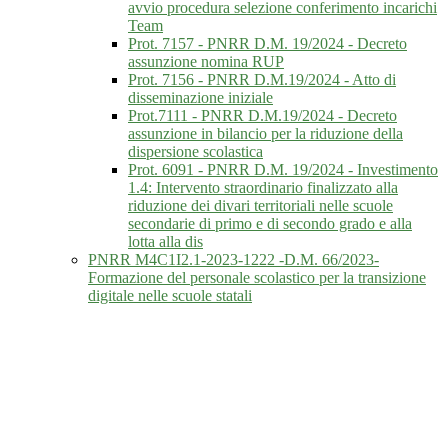
avvio procedura selezione conferimento incarichi
Team
Prot. 7157 - PNRR D.M. 19/2024 - Decreto
assunzione nomina RUP
Prot. 7156 - PNRR D.M.19/2024 - Atto di
disseminazione iniziale
Prot.7111 - PNRR D.M.19/2024 - Decreto
assunzione in bilancio per la riduzione della
dispersione scolastica
Prot. 6091 - PNRR D.M. 19/2024 - Investimento
1.4: Intervento straordinario finalizzato alla
riduzione dei divari territoriali nelle scuole
secondarie di primo e di secondo grado e alla
lotta alla dis
PNRR M4C1I2.1-2023-1222 -D.M. 66/2023-
Formazione del personale scolastico per la transizione
digitale nelle scuole statali