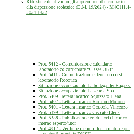
Riduzione dei divari negli apprendimenti e contrasto
alla dispersione scolastica (D.M. 19/2024) - M4C1I1.4-
2024-1322
Prot. 5412 - Comunicazione calendario
laboratorio co-curricolare “Classe OK!”
Prot. 5411 - Comunicazione calendario corsi
laboratorio Robotica
Situazione occupazionale La bottega dei Ragazzi
Situazione occupazionale La scuola Spa
Prot. 5409 - lettera incarico Squizzato Elena
Prot. 5407 - Lettera incarico Romano Mimmo
Prot. 5401 - Lettera incarico Coppola Vincenzo
Prot. 5399 - Lettera incarico Ceccato Elena
Prot. 5388 - Pubblicazione graduatoria incarico
interno esperto/tutor
Prot. 4917 - Verifiche e controlli da condurre per
garantire il principio DNSH