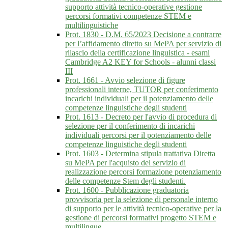
supporto attività tecnico-operative gestione
percorsi formativi competenze STEM e
multilinguistiche
Prot. 1830 - D.M. 65/2023 Decisione a contrarre
per l’affidamento diretto su MePA per servizio di
rilascio della certificazione linguistica - esami
Cambridge A2 KEY for Schools - alunni classi
III
Prot. 1661 - Avvio selezione di figure
professionali interne, TUTOR per conferimento
incarichi individuali per il potenziamento delle
competenze linguistiche degli studenti
Prot. 1613 - Decreto per l'avvio di procedura di
selezione per il conferimento di incarichi
individuali percorsi per il potenziamento delle
competenze linguistiche degli studenti
Prot. 1603 - Determina stipula trattativa Diretta
su MePA per l'acquisto del servizio di
realizzazione percorsi formazione potenziamento
delle competenze Stem degli studenti.
Prot. 1600 - Pubblicazione graduatoria
provvisoria per la selezione di personale interno
di supporto per le attività tecnico-operative per la
gestione di percorsi formativi progetto STEM e
multilingue