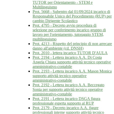
TUTOR per Orientamento - STEM e
Multilinguismo
Prot. 5668 - Subentro dal 01/09/2024 incarico di
Responsabile Unico del Procedimento (RUP) per
cambio Dirigente Scolastico
Prot. 4795 - Decreto avvio procedura di
selezione per conferimento incarico gruppo di
lavoro per l'orientamento, tutoraggio STEM,
multilinguismo
Prot. 4213 - Rispetto del principio di non arrecare
danno all'ambiente (cd. DNSH)
Prot. 2010 - lettera incarico TUTOR D'AULA
Prot. 2194 - Lettera incarico A.A. Di Costa
Angela Chiara supporto attività tecnico operative
amministrativo-contabile
Prot. 2193 - Lettera incarico A.A. Mason Monica
supporto attività tecnico operative
amministrativo-contabile
Prot. 2192 - Lettera incarico A.A. Beccegato
Sonia per supporto attività tecnico operative
amministrativo-contabile
Prot. 2191 - Lettera incarico DSGA figura
professionale esperta supporto al RUP
Prot. 2179 - Decreto incarico A.A. figure
professionali interne supporto attività tecnico