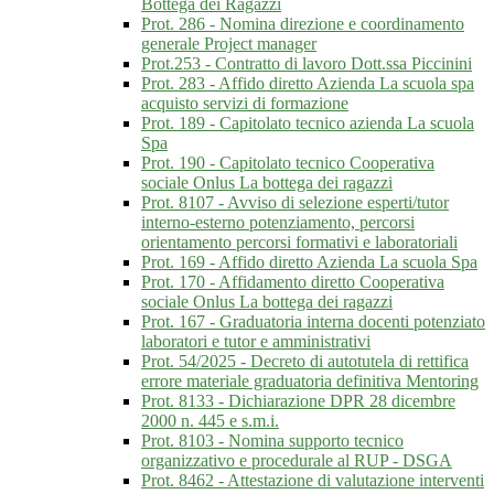
Bottega dei Ragazzi
Prot. 286 - Nomina direzione e coordinamento
generale Project manager
Prot.253 - Contratto di lavoro Dott.ssa Piccinini
Prot. 283 - Affido diretto Azienda La scuola spa
acquisto servizi di formazione
Prot. 189 - Capitolato tecnico azienda La scuola
Spa
Prot. 190 - Capitolato tecnico Cooperativa
sociale Onlus La bottega dei ragazzi
Prot. 8107 - Avviso di selezione esperti/tutor
interno-esterno potenziamento, percorsi
orientamento percorsi formativi e laboratoriali
Prot. 169 - Affido diretto Azienda La scuola Spa
Prot. 170 - Affidamento diretto Cooperativa
sociale Onlus La bottega dei ragazzi
Prot. 167 - Graduatoria interna docenti potenziato
laboratori e tutor e amministrativi
Prot. 54/2025 - Decreto di autotutela di rettifica
errore materiale graduatoria definitiva Mentoring
Prot. 8133 - Dichiarazione DPR 28 dicembre
2000 n. 445 e s.m.i.
Prot. 8103 - Nomina supporto tecnico
organizzativo e procedurale al RUP - DSGA
Prot. 8462 - Attestazione di valutazione interventi