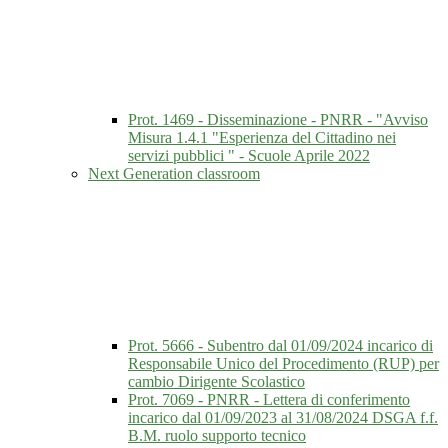
Prot. 1469 - Disseminazione - PNRR - "Avviso
Misura 1.4.1 "Esperienza del Cittadino nei
servizi pubblici " - Scuole Aprile 2022
Next Generation classroom
Prot. 5666 - Subentro dal 01/09/2024 incarico di
Responsabile Unico del Procedimento (RUP) per
cambio Dirigente Scolastico
Prot. 7069 - PNRR - Lettera di conferimento
incarico dal 01/09/2023 al 31/08/2024 DSGA f.f.
B.M. ruolo supporto tecnico