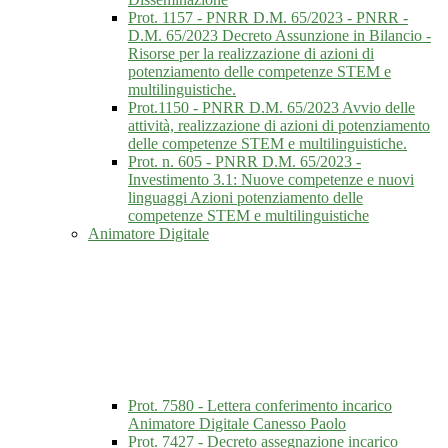
Prot. 1157 - PNRR D.M. 65/2023 - PNRR -
D.M. 65/2023 Decreto Assunzione in Bilancio -
Risorse per la realizzazione di azioni di
potenziamento delle competenze STEM e
multilinguistiche.
Prot.1150 - PNRR D.M. 65/2023 Avvio delle
attività, realizzazione di azioni di potenziamento
delle competenze STEM e multilinguistiche.
Prot. n. 605 - PNRR D.M. 65/2023 -
Investimento 3.1: Nuove competenze e nuovi
linguaggi Azioni potenziamento delle
competenze STEM e multilinguistiche
Animatore Digitale
Prot. 7580 - Lettera conferimento incarico
Animatore Digitale Canesso Paolo
Prot. 7427 - Decreto assegnazione incarico