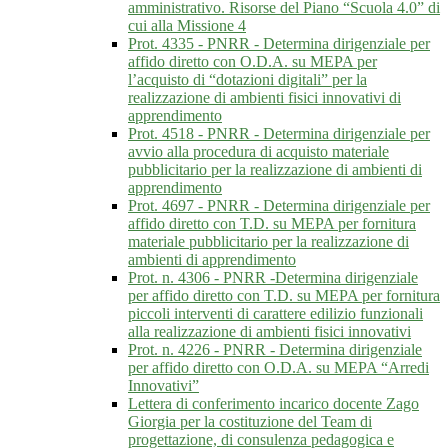
amministrativo. Risorse del Piano “Scuola 4.0” di
cui alla Missione 4
Prot. 4335 - PNRR - Determina dirigenziale per
affido diretto con O.D.A. su MEPA per
l’acquisto di “dotazioni digitali” per la
realizzazione di ambienti fisici innovativi di
apprendimento
Prot. 4518 - PNRR - Determina dirigenziale per
avvio alla procedura di acquisto materiale
pubblicitario per la realizzazione di ambienti di
apprendimento
Prot. 4697 - PNRR - Determina dirigenziale per
affido diretto con T.D. su MEPA per fornitura
materiale pubblicitario per la realizzazione di
ambienti di apprendimento
Prot. n. 4306 - PNRR -Determina dirigenziale
per affido diretto con T.D. su MEPA per fornitura
piccoli interventi di carattere edilizio funzionali
alla realizzazione di ambienti fisici innovativi
Prot. n. 4226 - PNRR - Determina dirigenziale
per affido diretto con O.D.A. su MEPA “Arredi
Innovativi”
Lettera di conferimento incarico docente Zago
Giorgia per la costituzione del Team di
progettazione, di consulenza pedagogica e