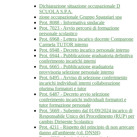
Dichiarazione situazione occupazionale D
SCUOLA S.P.A.
zione occupazionale Gruppo Spaggiari spa
Prot. 8088 - Informativa sindacale
Prot. 7023 - Avvio percorsi di formazione
personale scolastico
Prot. 6968 - Lettera incarico docente Comparone
Carmela TUTOR interno
Prot. 6948 - Decreto incarico personale interno
Prot. 6944 - Pubblicazione graduatoria definitiva
conferimento incarichi interni
Prot. 6665 - Pubblicazione graduatoria
provvisoria selezione personale interno
Prot. 6495 - Avviso di selezione conferimento
incarichi individuali interni collaborazione
plurima formatori e tutor
Prot. 6487 - Decreto avvio selezione
conferimento incarichi individuali formatori e
tutor formazione personale
Prot. 5669 - Subentro dal 01/09/2024 incarico di
Responsabile Unico del Procedimento (RUP) per
cambio Dirigente Scolastico
Prot. 4211 - Rispetto del principio di non arrecare
danno all'ambiente (cd. DNSH)