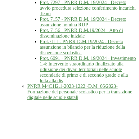
Prot. 7297 - PNRR D.M. 19/2024 - Decreto
avvio procedura selezione conferimento incarichi
Team
Prot. 7157 - PNRR D.M. 19/2024 - Decreto
assunzione nomina RUP
Prot. 7156 - PNRR D.M.19/2024 - Atto di
disseminazione iniziale
Prot.7111 - PNRR D.M.19/2024 - Decreto
assunzione in bilancio per la riduzione della
dispersione scolastica
Prot. 6091 - PNRR D.M. 19/2024 - Investimento
1.4: Intervento straordinario finalizzato alla
riduzione dei divari territoriali nelle scuole
secondarie di primo e di secondo grado e alla
lotta alla dis
PNRR M4C1I2.1-2023-1222 -D.M. 66/2023-
Formazione del personale scolastico per la transizione
digitale nelle scuole statali