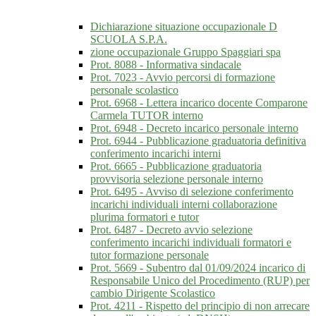
Dichiarazione situazione occupazionale D
SCUOLA S.P.A.
zione occupazionale Gruppo Spaggiari spa
Prot. 8088 - Informativa sindacale
Prot. 7023 - Avvio percorsi di formazione
personale scolastico
Prot. 6968 - Lettera incarico docente Comparone
Carmela TUTOR interno
Prot. 6948 - Decreto incarico personale interno
Prot. 6944 - Pubblicazione graduatoria definitiva
conferimento incarichi interni
Prot. 6665 - Pubblicazione graduatoria
provvisoria selezione personale interno
Prot. 6495 - Avviso di selezione conferimento
incarichi individuali interni collaborazione
plurima formatori e tutor
Prot. 6487 - Decreto avvio selezione
conferimento incarichi individuali formatori e
tutor formazione personale
Prot. 5669 - Subentro dal 01/09/2024 incarico di
Responsabile Unico del Procedimento (RUP) per
cambio Dirigente Scolastico
Prot. 4211 - Rispetto del principio di non arrecare