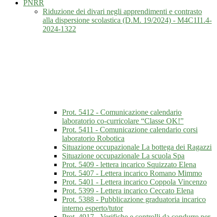
PNRR
Riduzione dei divari negli apprendimenti e contrasto
alla dispersione scolastica (D.M. 19/2024) - M4C1I1.4-
2024-1322
Prot. 5412 - Comunicazione calendario
laboratorio co-curricolare “Classe OK!”
Prot. 5411 - Comunicazione calendario corsi
laboratorio Robotica
Situazione occupazionale La bottega dei Ragazzi
Situazione occupazionale La scuola Spa
Prot. 5409 - lettera incarico Squizzato Elena
Prot. 5407 - Lettera incarico Romano Mimmo
Prot. 5401 - Lettera incarico Coppola Vincenzo
Prot. 5399 - Lettera incarico Ceccato Elena
Prot. 5388 - Pubblicazione graduatoria incarico
interno esperto/tutor
Prot. 4917 - Verifiche e controlli da condurre per