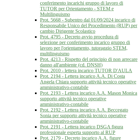
conferimento incarichi gruppo di lavoro di
TUTOR per Orientamento - STEM e
Multilinguismo
Prot. 5668 - Subentro dal 01/09/2024 incarico di
Responsabile Unico del Procedimento (RUP) per
cambio Dirigente Scolastico
Prot. 4795 - Decreto avvio procedura di
selezione per conferimento incarico gruppo di
lavoro per l'orientamento, tutoraggio STEM,
multilinguismo
Prot. 4213 - Rispetto del principio di non arrecare
danno all'ambiente (cd. DNSH)
Prot. 2010 - lettera incarico TUTOR D'AULA
Prot. 2194 - Lettera incarico A.A. Di Costa
Angela Chiara supporto attività tecnico operative
amministrativo-contabile
Prot. 2193 - Lettera incarico A.A. Mason Monica
supporto attività tecnico operative
amministrativo-contabile
Prot. 2192 - Lettera incarico A.A. Beccegato
Sonia per supporto attività tecnico operative
amministrativo-contabile
Prot. 2191 - Lettera incarico DSGA figura
professionale esperta supporto al RUP
Prot. 2179 - Decreto incarico A.A. figure