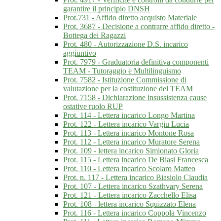
garantire il principio DNSH
Prot.731 - Affido diretto acquisto Materiale
Prot. 3687 - Decisione a contrarre affido diretto -
Bottega dei Ragazzi
Prot. 480 - Autorizzazione D.S. incarico
aggiuntivo
Prot. 7979 - Graduatoria definitiva componenti
TEAM - Tutoraggio e Multilinguismo
Prot. 7582 - Istituzione Commissione di
valutazione per la costituzione del TEAM
Prot. 7158 - Dichiarazione insussistenza cause
ostative ruolo RUP
Prot. 114 - Lettera incarico Longo Martina
Prot. 122 - Lettera incarico Vargiu Lucia
Prot. 113 - Lettera incarico Montone Rosa
Prot. 112 - Lettera incarico Muratore Serena
Prot. 109 - lettera incarico Simionato Gloria
Prot. 115 - Lettera incarico De Biasi Francesca
Prot. 110 - Lettera incarico Scolaro Matteo
Prot. n. 117 - Lettera incarico Biasiolo Claudia
Prot. 107 - Lettera incarico Szathvary Serena
Prot. 121 - Lettera incarico Zacchello Elisa
Prot. 108 - lettera incarico Squizzato Elena
Prot. 116 - Lettera incarico Coppola Vincenzo