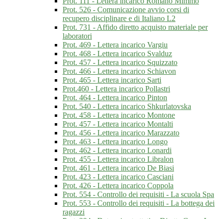
Prot. 111 - Lettera incarico Romano Mimmo
Prot. 526 - Comunicazione avvio corsi di
recupero disciplinare e di Italiano L2
Prot. 731 - Affido diretto acquisto materiale per
laboratori
Prot. 469 - Lettera incarico Vargiu
Prot. 468 - Lettera incarico Svalduz
Prot. 457 - Lettera incarico Squizzato
Prot. 466 - Lettera incarico Schiavon
Prot. 465 - Lettera incarico Sarti
Prot.460 - Lettera incarico Pollastri
Prot. 464 - Lettera incarico Pinton
Prot. 540 - Lettera incarico Shkurlatovska
Prot. 458 - Lettera incarico Montone
Prot. 457 - Lettera incarico Montalti
Prot. 456 - Lettera incarico Marazzato
Prot. 463 - Lettera incarico Longo
Prot. 462 - Lettera incarico Lonardi
Prot. 455 - Lettera incarico Libralon
Prot. 461 - Lettera incarico De Biasi
Prot. 423 - Lettera incarico Casciani
Prot. 426 - Lettera incarico Coppola
Prot. 554 - Controllo dei requisiti - La scuola Spa
Prot. 553 - Controllo dei requisiti - La bottega dei
ragazzi