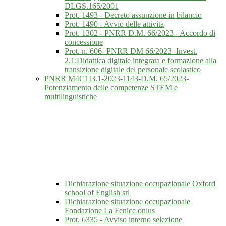
DLGS.165/2001
Prot. 1493 - Decreto assunzione in bilancio
Prot. 1490 - Avvio delle attività
Prot. 1302 - PNRR D.M. 66/2023 - Accordo di
concessione
Prot. n. 606- PNRR DM 66/2023 -Invest.
2.1:Didattica digitale integrata e formazione alla
transizione digitale del personale scolastico
PNRR M4C1I3.1-2023-1143-D.M. 65/2023-
Potenziamento delle competenze STEM e
multilinguistiche
Dichiarazione situazione occupazionale Oxford
school of English srl
Dichiarazione situazione occupazionale
Fondazione La Fenice onlus
Prot. 6335 - Avviso interno selezione