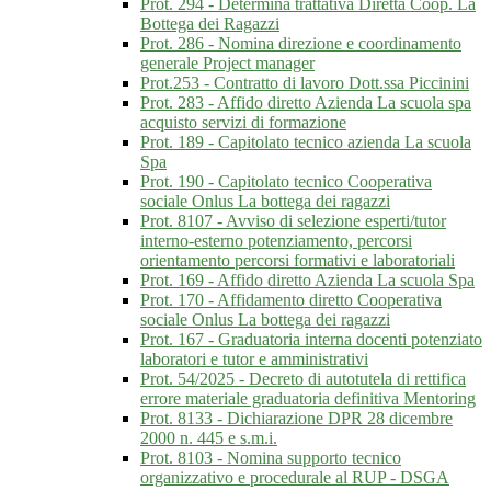
Prot. 294 - Determina trattativa Diretta Coop. La
Bottega dei Ragazzi
Prot. 286 - Nomina direzione e coordinamento
generale Project manager
Prot.253 - Contratto di lavoro Dott.ssa Piccinini
Prot. 283 - Affido diretto Azienda La scuola spa
acquisto servizi di formazione
Prot. 189 - Capitolato tecnico azienda La scuola
Spa
Prot. 190 - Capitolato tecnico Cooperativa
sociale Onlus La bottega dei ragazzi
Prot. 8107 - Avviso di selezione esperti/tutor
interno-esterno potenziamento, percorsi
orientamento percorsi formativi e laboratoriali
Prot. 169 - Affido diretto Azienda La scuola Spa
Prot. 170 - Affidamento diretto Cooperativa
sociale Onlus La bottega dei ragazzi
Prot. 167 - Graduatoria interna docenti potenziato
laboratori e tutor e amministrativi
Prot. 54/2025 - Decreto di autotutela di rettifica
errore materiale graduatoria definitiva Mentoring
Prot. 8133 - Dichiarazione DPR 28 dicembre
2000 n. 445 e s.m.i.
Prot. 8103 - Nomina supporto tecnico
organizzativo e procedurale al RUP - DSGA