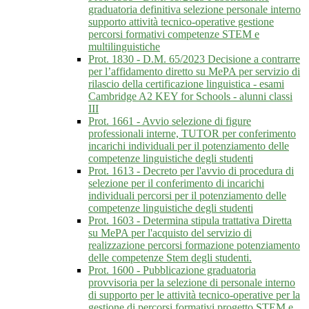
graduatoria definitiva selezione personale interno
supporto attività tecnico-operative gestione
percorsi formativi competenze STEM e
multilinguistiche
Prot. 1830 - D.M. 65/2023 Decisione a contrarre
per l’affidamento diretto su MePA per servizio di
rilascio della certificazione linguistica - esami
Cambridge A2 KEY for Schools - alunni classi
III
Prot. 1661 - Avvio selezione di figure
professionali interne, TUTOR per conferimento
incarichi individuali per il potenziamento delle
competenze linguistiche degli studenti
Prot. 1613 - Decreto per l'avvio di procedura di
selezione per il conferimento di incarichi
individuali percorsi per il potenziamento delle
competenze linguistiche degli studenti
Prot. 1603 - Determina stipula trattativa Diretta
su MePA per l'acquisto del servizio di
realizzazione percorsi formazione potenziamento
delle competenze Stem degli studenti.
Prot. 1600 - Pubblicazione graduatoria
provvisoria per la selezione di personale interno
di supporto per le attività tecnico-operative per la
gestione di percorsi formativi progetto STEM e