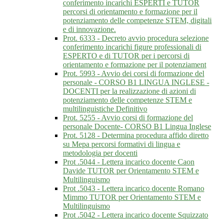
conferimento incarichi ESPERTI e TUTOR
percorsi di orientamento e formazione per il
potenziamento delle competenze STEM, digitali
e di innovazione.
Prot. 6333 - Decreto avvio procedura selezione
conferimento incarichi figure professionali di
ESPERTO e di TUTOR per i percorsi di
orientamento e formazione per il potenziament
Prot. 5993 - Avvio dei corsi di formazione del
personale - CORSO B1 LINGUA INGLESE -
DOCENTI per la realizzazione di azioni di
potenziamento delle competenze STEM e
multilinguistiche Definitivo
Prot. 5255 - Avvio corsi di formazione del
personale Docente- CORSO B1 Lingua Inglese
Prot. 5128 - Determina procedura affido diretto
su Mepa percorsi formativi di lingua e
metodologia per docenti
Prot .5044 - Lettera incarico docente Caon
Davide TUTOR per Orientamento STEM e
Multilinguismo
Prot .5043 - Lettera incarico docente Romano
Mimmo TUTOR per Orientamento STEM e
Multilinguismo
Prot .5042 - Lettera incarico docente Squizzato