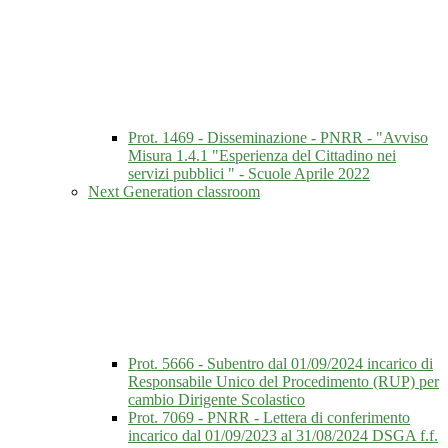
Prot. 1469 - Disseminazione - PNRR - "Avviso
Misura 1.4.1 "Esperienza del Cittadino nei
servizi pubblici " - Scuole Aprile 2022
Next Generation classroom
Prot. 5666 - Subentro dal 01/09/2024 incarico di
Responsabile Unico del Procedimento (RUP) per
cambio Dirigente Scolastico
Prot. 7069 - PNRR - Lettera di conferimento
incarico dal 01/09/2023 al 31/08/2024 DSGA f.f.