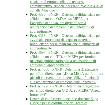
costituire il gruppo collaudo tecnico-
amministrativo. Risorse del Piano “Scuola 4.0” di
cui alla Missione 4
Prot. 4335 - PNRR - Determina dirigenziale per
affido diretto con O.D.A. su MEPA per
l’acquisto di “dotazioni digitali” per la
realizzazione di ambienti fisici innovativi di
apprendimento
Prot. 4518 - PNRR - Determina dirigenziale per
avvio alla procedura di acquisto materiale
pubblicitario per la realizzazione di ambienti di
apprendimento
Prot. 4697 - PNRR - Determina dirigenziale per
affido diretto con T.D. su MEPA per fornitura
materiale pubblicitario per la realizzazione di
ambienti di apprendimento
Prot. n. 4306 - PNRR -Determina dirigenziale
per affido diretto con T.D. su MEPA per fornitura
piccoli interventi di carattere edilizio funzionali
alla realizzazione di ambienti fisici innovativi
Prot. n. 4226 - PNRR - Determina dirigenziale
per affido diretto con O.D.A. su MEPA “Arredi
Innovativi”
Lettera di conferimento incarico docente Zago
Giorgia per la costituzione del Team di