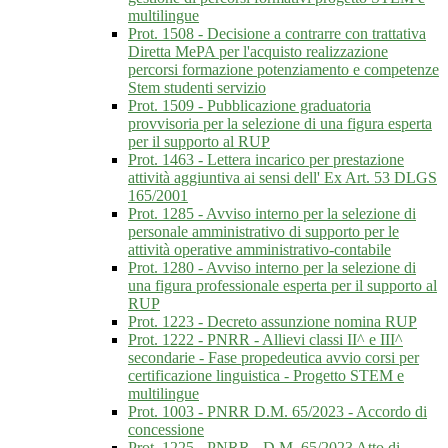
multilingue
Prot. 1508 - Decisione a contrarre con trattativa
Diretta MePA per l'acquisto realizzazione
percorsi formazione potenziamento e competenze
Stem studenti servizio
Prot. 1509 - Pubblicazione graduatoria
provvisoria per la selezione di una figura esperta
per il supporto al RUP
Prot. 1463 - Lettera incarico per prestazione
attività aggiuntiva ai sensi dell' Ex Art. 53 DLGS
165/2001
Prot. 1285 - Avviso interno per la selezione di
personale amministrativo di supporto per le
attività operative amministrativo-contabile
Prot. 1280 - Avviso interno per la selezione di
una figura professionale esperta per il supporto al
RUP
Prot. 1223 - Decreto assunzione nomina RUP
Prot. 1222 - PNRR - Allievi classi II^ e III^
secondarie - Fase propedeutica avvio corsi per
certificazione linguistica - Progetto STEM e
multilingue
Prot. 1003 - PNRR D.M. 65/2023 - Accordo di
concessione
Prot. 1225 - PNRR - D.M. 65/2023 Atto di