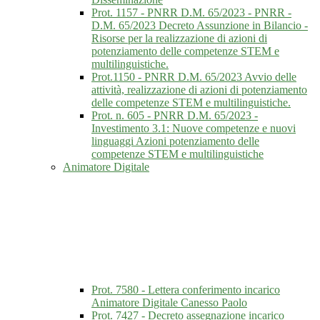
Prot. 1157 - PNRR D.M. 65/2023 - PNRR -
D.M. 65/2023 Decreto Assunzione in Bilancio -
Risorse per la realizzazione di azioni di
potenziamento delle competenze STEM e
multilinguistiche.
Prot.1150 - PNRR D.M. 65/2023 Avvio delle
attività, realizzazione di azioni di potenziamento
delle competenze STEM e multilinguistiche.
Prot. n. 605 - PNRR D.M. 65/2023 -
Investimento 3.1: Nuove competenze e nuovi
linguaggi Azioni potenziamento delle
competenze STEM e multilinguistiche
Animatore Digitale
Prot. 7580 - Lettera conferimento incarico
Animatore Digitale Canesso Paolo
Prot. 7427 - Decreto assegnazione incarico