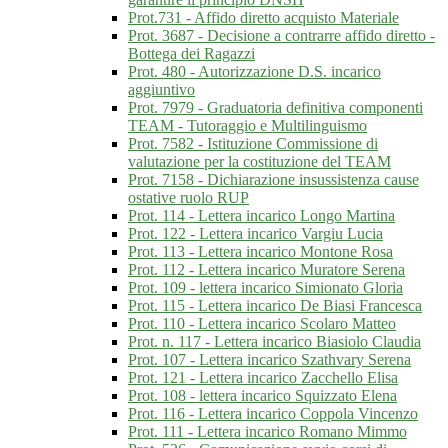
Prot.731 - Affido diretto acquisto Materiale
Prot. 3687 - Decisione a contrarre affido diretto -
Bottega dei Ragazzi
Prot. 480 - Autorizzazione D.S. incarico
aggiuntivo
Prot. 7979 - Graduatoria definitiva componenti
TEAM - Tutoraggio e Multilinguismo
Prot. 7582 - Istituzione Commissione di
valutazione per la costituzione del TEAM
Prot. 7158 - Dichiarazione insussistenza cause
ostative ruolo RUP
Prot. 114 - Lettera incarico Longo Martina
Prot. 122 - Lettera incarico Vargiu Lucia
Prot. 113 - Lettera incarico Montone Rosa
Prot. 112 - Lettera incarico Muratore Serena
Prot. 109 - lettera incarico Simionato Gloria
Prot. 115 - Lettera incarico De Biasi Francesca
Prot. 110 - Lettera incarico Scolaro Matteo
Prot. n. 117 - Lettera incarico Biasiolo Claudia
Prot. 107 - Lettera incarico Szathvary Serena
Prot. 121 - Lettera incarico Zacchello Elisa
Prot. 108 - lettera incarico Squizzato Elena
Prot. 116 - Lettera incarico Coppola Vincenzo
Prot. 111 - Lettera incarico Romano Mimmo