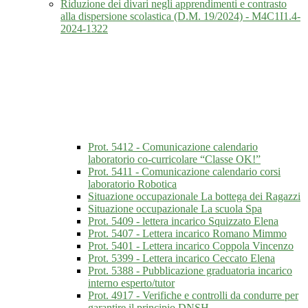
Riduzione dei divari negli apprendimenti e contrasto
alla dispersione scolastica (D.M. 19/2024) - M4C1I1.4-
2024-1322
Prot. 5412 - Comunicazione calendario
laboratorio co-curricolare “Classe OK!”
Prot. 5411 - Comunicazione calendario corsi
laboratorio Robotica
Situazione occupazionale La bottega dei Ragazzi
Situazione occupazionale La scuola Spa
Prot. 5409 - lettera incarico Squizzato Elena
Prot. 5407 - Lettera incarico Romano Mimmo
Prot. 5401 - Lettera incarico Coppola Vincenzo
Prot. 5399 - Lettera incarico Ceccato Elena
Prot. 5388 - Pubblicazione graduatoria incarico
interno esperto/tutor
Prot. 4917 - Verifiche e controlli da condurre per
garantire il principio DNSH