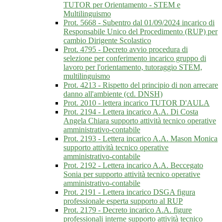
TUTOR per Orientamento - STEM e
Multilinguismo
Prot. 5668 - Subentro dal 01/09/2024 incarico di
Responsabile Unico del Procedimento (RUP) per
cambio Dirigente Scolastico
Prot. 4795 - Decreto avvio procedura di
selezione per conferimento incarico gruppo di
lavoro per l'orientamento, tutoraggio STEM,
multilinguismo
Prot. 4213 - Rispetto del principio di non arrecare
danno all'ambiente (cd. DNSH)
Prot. 2010 - lettera incarico TUTOR D'AULA
Prot. 2194 - Lettera incarico A.A. Di Costa
Angela Chiara supporto attività tecnico operative
amministrativo-contabile
Prot. 2193 - Lettera incarico A.A. Mason Monica
supporto attività tecnico operative
amministrativo-contabile
Prot. 2192 - Lettera incarico A.A. Beccegato
Sonia per supporto attività tecnico operative
amministrativo-contabile
Prot. 2191 - Lettera incarico DSGA figura
professionale esperta supporto al RUP
Prot. 2179 - Decreto incarico A.A. figure
professionali interne supporto attività tecnico