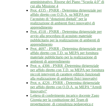
amministrativo. Risorse del Piano “Scuola 4.0” di
cui alla Missione 4
Prot. 4335 - PNRR - Determina dirigenziale per
affido diretto con O.D.A. su MEPA per
l’acquisto di “dotazioni digitali” per la
realizzazione di ambienti fisici innovativi di
apprendimento
Prot. 4518 - PNRR - Determina dirigenziale per
avvio alla procedura di acquisto materiale
pubblicitario per la realizzazione di ambienti di
apprendimento
Prot. 4697 - PNRR - Determina dirigenziale per
affido diretto con T.D. su MEPA per fornitura
materiale pubblicitario per la realizzazione di
ambienti di apprendimento
Prot. n. 4306 - PNRR -Determina dirigenziale
per affido diretto con T.D. su MEPA per fornitura
piccoli interventi di carattere edilizio funzionali
alla realizzazione di ambienti fisici innovativi
Prot. n. 4226 - PNRR - Determina dirigenziale
per affido diretto con O.D.A. su MEPA “Arredi
Innovativi”
Lettera di conferimento incarico docente Zago
Giorgia per la costituzione del Team di
progettazione, di consulenza pedagogica e