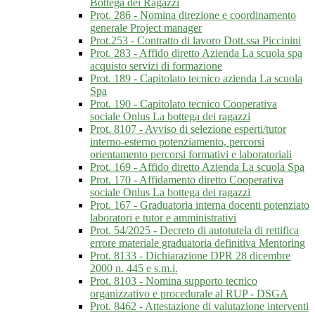
Bottega dei Ragazzi
Prot. 286 - Nomina direzione e coordinamento
generale Project manager
Prot.253 - Contratto di lavoro Dott.ssa Piccinini
Prot. 283 - Affido diretto Azienda La scuola spa
acquisto servizi di formazione
Prot. 189 - Capitolato tecnico azienda La scuola
Spa
Prot. 190 - Capitolato tecnico Cooperativa
sociale Onlus La bottega dei ragazzi
Prot. 8107 - Avviso di selezione esperti/tutor
interno-esterno potenziamento, percorsi
orientamento percorsi formativi e laboratoriali
Prot. 169 - Affido diretto Azienda La scuola Spa
Prot. 170 - Affidamento diretto Cooperativa
sociale Onlus La bottega dei ragazzi
Prot. 167 - Graduatoria interna docenti potenziato
laboratori e tutor e amministrativi
Prot. 54/2025 - Decreto di autotutela di rettifica
errore materiale graduatoria definitiva Mentoring
Prot. 8133 - Dichiarazione DPR 28 dicembre
2000 n. 445 e s.m.i.
Prot. 8103 - Nomina supporto tecnico
organizzativo e procedurale al RUP - DSGA
Prot. 8462 - Attestazione di valutazione interventi