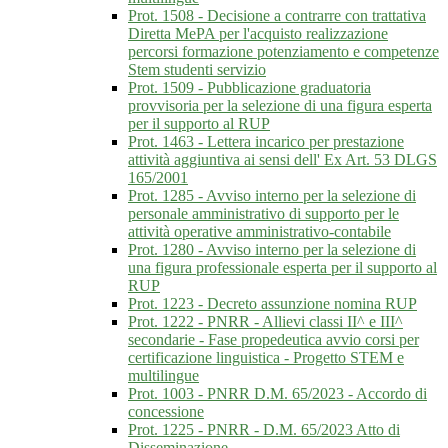
Prot. 1508 - Decisione a contrarre con trattativa
Diretta MePA per l'acquisto realizzazione
percorsi formazione potenziamento e competenze
Stem studenti servizio
Prot. 1509 - Pubblicazione graduatoria
provvisoria per la selezione di una figura esperta
per il supporto al RUP
Prot. 1463 - Lettera incarico per prestazione
attività aggiuntiva ai sensi dell' Ex Art. 53 DLGS
165/2001
Prot. 1285 - Avviso interno per la selezione di
personale amministrativo di supporto per le
attività operative amministrativo-contabile
Prot. 1280 - Avviso interno per la selezione di
una figura professionale esperta per il supporto al
RUP
Prot. 1223 - Decreto assunzione nomina RUP
Prot. 1222 - PNRR - Allievi classi II^ e III^
secondarie - Fase propedeutica avvio corsi per
certificazione linguistica - Progetto STEM e
multilingue
Prot. 1003 - PNRR D.M. 65/2023 - Accordo di
concessione
Prot. 1225 - PNRR - D.M. 65/2023 Atto di
Disseminazione