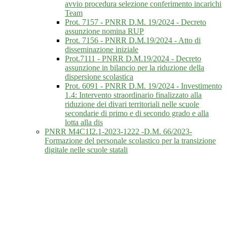
avvio procedura selezione conferimento incarichi
Team
Prot. 7157 - PNRR D.M. 19/2024 - Decreto
assunzione nomina RUP
Prot. 7156 - PNRR D.M.19/2024 - Atto di
disseminazione iniziale
Prot.7111 - PNRR D.M.19/2024 - Decreto
assunzione in bilancio per la riduzione della
dispersione scolastica
Prot. 6091 - PNRR D.M. 19/2024 - Investimento
1.4: Intervento straordinario finalizzato alla
riduzione dei divari territoriali nelle scuole
secondarie di primo e di secondo grado e alla
lotta alla dis
PNRR M4C1I2.1-2023-1222 -D.M. 66/2023-
Formazione del personale scolastico per la transizione
digitale nelle scuole statali