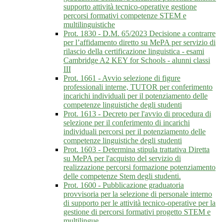
supporto attività tecnico-operative gestione
percorsi formativi competenze STEM e
multilinguistiche
Prot. 1830 - D.M. 65/2023 Decisione a contrarre
per l’affidamento diretto su MePA per servizio di
rilascio della certificazione linguistica - esami
Cambridge A2 KEY for Schools - alunni classi
III
Prot. 1661 - Avvio selezione di figure
professionali interne, TUTOR per conferimento
incarichi individuali per il potenziamento delle
competenze linguistiche degli studenti
Prot. 1613 - Decreto per l'avvio di procedura di
selezione per il conferimento di incarichi
individuali percorsi per il potenziamento delle
competenze linguistiche degli studenti
Prot. 1603 - Determina stipula trattativa Diretta
su MePA per l'acquisto del servizio di
realizzazione percorsi formazione potenziamento
delle competenze Stem degli studenti.
Prot. 1600 - Pubblicazione graduatoria
provvisoria per la selezione di personale interno
di supporto per le attività tecnico-operative per la
gestione di percorsi formativi progetto STEM e
multilingue