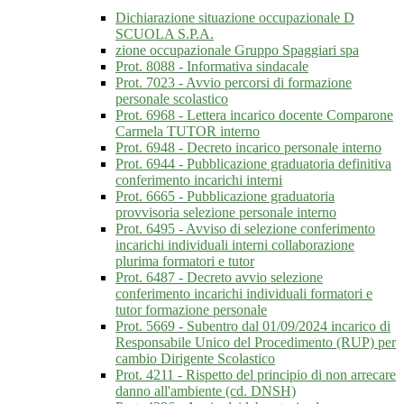
Dichiarazione situazione occupazionale D
SCUOLA S.P.A.
zione occupazionale Gruppo Spaggiari spa
Prot. 8088 - Informativa sindacale
Prot. 7023 - Avvio percorsi di formazione
personale scolastico
Prot. 6968 - Lettera incarico docente Comparone
Carmela TUTOR interno
Prot. 6948 - Decreto incarico personale interno
Prot. 6944 - Pubblicazione graduatoria definitiva
conferimento incarichi interni
Prot. 6665 - Pubblicazione graduatoria
provvisoria selezione personale interno
Prot. 6495 - Avviso di selezione conferimento
incarichi individuali interni collaborazione
plurima formatori e tutor
Prot. 6487 - Decreto avvio selezione
conferimento incarichi individuali formatori e
tutor formazione personale
Prot. 5669 - Subentro dal 01/09/2024 incarico di
Responsabile Unico del Procedimento (RUP) per
cambio Dirigente Scolastico
Prot. 4211 - Rispetto del principio di non arrecare
danno all'ambiente (cd. DNSH)