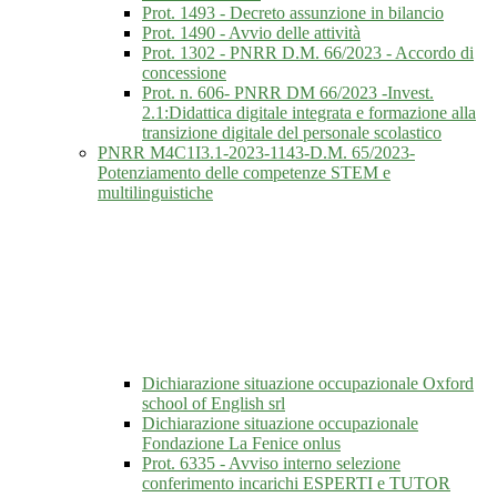
Prot. 1493 - Decreto assunzione in bilancio
Prot. 1490 - Avvio delle attività
Prot. 1302 - PNRR D.M. 66/2023 - Accordo di
concessione
Prot. n. 606- PNRR DM 66/2023 -Invest.
2.1:Didattica digitale integrata e formazione alla
transizione digitale del personale scolastico
PNRR M4C1I3.1-2023-1143-D.M. 65/2023-
Potenziamento delle competenze STEM e
multilinguistiche
Dichiarazione situazione occupazionale Oxford
school of English srl
Dichiarazione situazione occupazionale
Fondazione La Fenice onlus
Prot. 6335 - Avviso interno selezione
conferimento incarichi ESPERTI e TUTOR