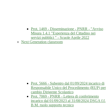
Prot. 1469 - Disseminazione - PNRR - "Avviso
Misura 1.4.1 "Esperienza del Cittadino nei
servizi pubblici " - Scuole Aprile 2022
Next Generation classroom
Prot. 5666 - Subentro dal 01/09/2024 incarico di
Responsabile Unico del Procedimento (RUP) per
cambio Dirigente Scolastico
Prot. 7069 - PNRR - Lettera di conferimento
incarico dal 01/09/2023 al 31/08/2024 DSGA f.f.
B.M. ruolo supporto tecnico