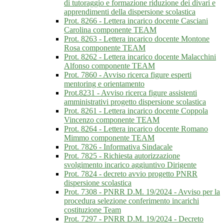
di tutoraggio e formazione riduzione dei divari e
apprendimenti della dispersione scolastica
Prot. 8266 - Lettera incarico docente Casciani
Carolina componente TEAM
Prot. 8263 - Lettera incarico docente Montone
Rosa componente TEAM
Prot. 8262 - Lettera incarico docente Malacchini
Alfonso componente TEAM
Prot. 7860 - Avviso ricerca figure esperti
mentoring e orientamento
Prot.8231 - Avviso ricerca figure assistenti
amministrativi progetto dispersione scolastica
Prot. 8261 - Lettera incarico docente Coppola
Vincenzo componente TEAM
Prot. 8264 - Lettera incarico docente Romano
Mimmo componente TEAM
Prot. 7826 - Informativa Sindacale
Prot. 7825 - Richiesta autorizzazione
svolgimento incarico aggiuntivo Dirigente
Prot. 7824 - decreto avvio progetto PNRR
dispersione scolastica
Prot. 7308 - PNRR D.M. 19/2024 - Avviso per la
procedura selezione conferimento incarichi
costituzione Team
Prot. 7297 - PNRR D.M. 19/2024 - Decreto