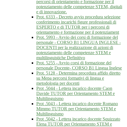
percorsi di orientamento e formazione per il
potenziamento delle competenze STEM, digitali
e di innovazione.
Prot. 6333 - Decreto avvio procedura selezione
conferimento incarichi figure professionali di
ESPERTO e di TUTOR per i percorsi di
orientamento e formazione per il potenziament
Prot. 5993 - Avvio dei corsi di formazione del
personale - CORSO B1 LINGUA INGLESE -
DOCENTI per la realizzazione di azioni di
potenziamento delle competenze STEM e
multilinguistiche Definitivo
Prot. 5255 - Avvio corsi di formazione del
personale Docente- CORSO B1 Lingua Inglese
Prot. 5128 - Determina procedura affido diretto
su Mepa percorsi formativi di lingua e
metodologia per docenti
Prot .5044 - Lettera incarico docente Caon
Davide TUTOR per Orientamento STEM e
Multilinguismo
Prot .5043 - Lettera incarico docente Romano
Mimmo TUTOR per Orientamento STEM e
Multilinguismo
Prot .5042 - Lettera incarico docente Squizzato
Elena TUTOR per Orientamento STEM e