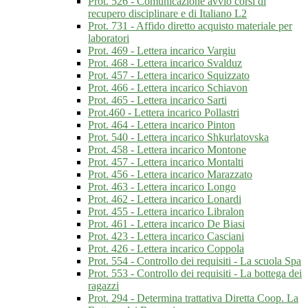
Prot. 526 - Comunicazione avvio corsi di
recupero disciplinare e di Italiano L2
Prot. 731 - Affido diretto acquisto materiale per
laboratori
Prot. 469 - Lettera incarico Vargiu
Prot. 468 - Lettera incarico Svalduz
Prot. 457 - Lettera incarico Squizzato
Prot. 466 - Lettera incarico Schiavon
Prot. 465 - Lettera incarico Sarti
Prot.460 - Lettera incarico Pollastri
Prot. 464 - Lettera incarico Pinton
Prot. 540 - Lettera incarico Shkurlatovska
Prot. 458 - Lettera incarico Montone
Prot. 457 - Lettera incarico Montalti
Prot. 456 - Lettera incarico Marazzato
Prot. 463 - Lettera incarico Longo
Prot. 462 - Lettera incarico Lonardi
Prot. 455 - Lettera incarico Libralon
Prot. 461 - Lettera incarico De Biasi
Prot. 423 - Lettera incarico Casciani
Prot. 426 - Lettera incarico Coppola
Prot. 554 - Controllo dei requisiti - La scuola Spa
Prot. 553 - Controllo dei requisiti - La bottega dei
ragazzi
Prot. 294 - Determina trattativa Diretta Coop. La