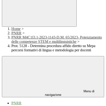
Home
>
PNRR
>
PNRR M4C1I3.1-2023-1143-D.M. 65/2023- Potenziamento
delle competenze STEM e multilinguistiche
>
Prot. 5128 - Determina procedura affido diretto su Mepa
percorsi formativi di lingua e metodologia per docenti
Menu di
navigazione
PNRR