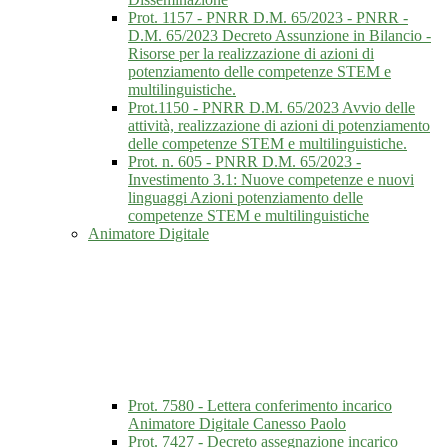
Prot. 1157 - PNRR D.M. 65/2023 - PNRR -
D.M. 65/2023 Decreto Assunzione in Bilancio -
Risorse per la realizzazione di azioni di
potenziamento delle competenze STEM e
multilinguistiche.
Prot.1150 - PNRR D.M. 65/2023 Avvio delle
attività, realizzazione di azioni di potenziamento
delle competenze STEM e multilinguistiche.
Prot. n. 605 - PNRR D.M. 65/2023 -
Investimento 3.1: Nuove competenze e nuovi
linguaggi Azioni potenziamento delle
competenze STEM e multilinguistiche
Animatore Digitale
Prot. 7580 - Lettera conferimento incarico
Animatore Digitale Canesso Paolo
Prot. 7427 - Decreto assegnazione incarico