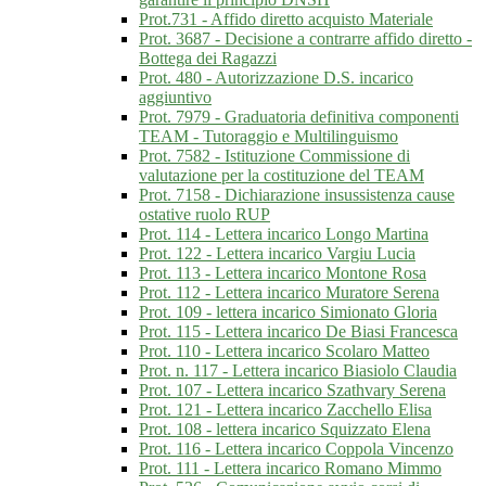
Prot.731 - Affido diretto acquisto Materiale
Prot. 3687 - Decisione a contrarre affido diretto -
Bottega dei Ragazzi
Prot. 480 - Autorizzazione D.S. incarico
aggiuntivo
Prot. 7979 - Graduatoria definitiva componenti
TEAM - Tutoraggio e Multilinguismo
Prot. 7582 - Istituzione Commissione di
valutazione per la costituzione del TEAM
Prot. 7158 - Dichiarazione insussistenza cause
ostative ruolo RUP
Prot. 114 - Lettera incarico Longo Martina
Prot. 122 - Lettera incarico Vargiu Lucia
Prot. 113 - Lettera incarico Montone Rosa
Prot. 112 - Lettera incarico Muratore Serena
Prot. 109 - lettera incarico Simionato Gloria
Prot. 115 - Lettera incarico De Biasi Francesca
Prot. 110 - Lettera incarico Scolaro Matteo
Prot. n. 117 - Lettera incarico Biasiolo Claudia
Prot. 107 - Lettera incarico Szathvary Serena
Prot. 121 - Lettera incarico Zacchello Elisa
Prot. 108 - lettera incarico Squizzato Elena
Prot. 116 - Lettera incarico Coppola Vincenzo
Prot. 111 - Lettera incarico Romano Mimmo