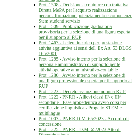
Prot. 1508 - Decisione a contrarre con trattativa
Diretta MePA per l'acquisto realizzazione
percorsi formazione potenziamento e competenze
Stem studenti servizio
Prot. 1509 - Pubblicazione graduatoria
provvisoria per la selezione di una figura esperta
per il supporto al RUP
Prot. 1463 - Lettera incarico per prestazione
attività aggiuntiva ai sensi dell' Ex Art. 53 DLGS
165/2001
Prot. 1285 - Avviso interno per la selezione di
personale amministrativo di supporto per le
attività operative amministrativo-contabile
Prot. 1280 - Avviso interno per la selezione di
una figura professionale esperta per il supporto al
RUP
Prot. 1223 - Decreto assunzione nomina RUP
Prot. 1222 - PNRR - Allievi classi II^ e III^
secondarie - Fase propedeutica avvio corsi per
certificazione linguistica - Progetto STEM e
multilingue
Prot. 1003 - PNRR D.M. 65/2023 - Accordo di
concessione
Prot. 1225 - PNRR - D.M. 65/2023 Atto di
Disseminazione