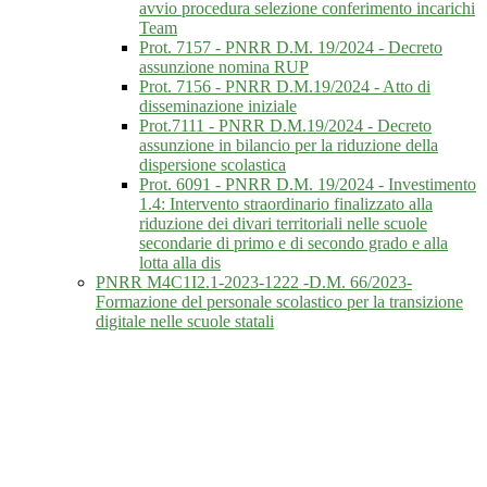
avvio procedura selezione conferimento incarichi
Team
Prot. 7157 - PNRR D.M. 19/2024 - Decreto
assunzione nomina RUP
Prot. 7156 - PNRR D.M.19/2024 - Atto di
disseminazione iniziale
Prot.7111 - PNRR D.M.19/2024 - Decreto
assunzione in bilancio per la riduzione della
dispersione scolastica
Prot. 6091 - PNRR D.M. 19/2024 - Investimento
1.4: Intervento straordinario finalizzato alla
riduzione dei divari territoriali nelle scuole
secondarie di primo e di secondo grado e alla
lotta alla dis
PNRR M4C1I2.1-2023-1222 -D.M. 66/2023-
Formazione del personale scolastico per la transizione
digitale nelle scuole statali