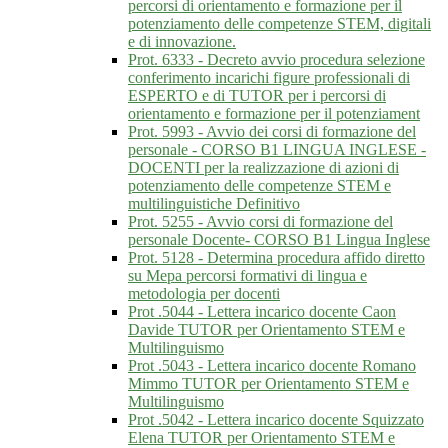
percorsi di orientamento e formazione per il
potenziamento delle competenze STEM, digitali
e di innovazione.
Prot. 6333 - Decreto avvio procedura selezione
conferimento incarichi figure professionali di
ESPERTO e di TUTOR per i percorsi di
orientamento e formazione per il potenziament
Prot. 5993 - Avvio dei corsi di formazione del
personale - CORSO B1 LINGUA INGLESE -
DOCENTI per la realizzazione di azioni di
potenziamento delle competenze STEM e
multilinguistiche Definitivo
Prot. 5255 - Avvio corsi di formazione del
personale Docente- CORSO B1 Lingua Inglese
Prot. 5128 - Determina procedura affido diretto
su Mepa percorsi formativi di lingua e
metodologia per docenti
Prot .5044 - Lettera incarico docente Caon
Davide TUTOR per Orientamento STEM e
Multilinguismo
Prot .5043 - Lettera incarico docente Romano
Mimmo TUTOR per Orientamento STEM e
Multilinguismo
Prot .5042 - Lettera incarico docente Squizzato
Elena TUTOR per Orientamento STEM e