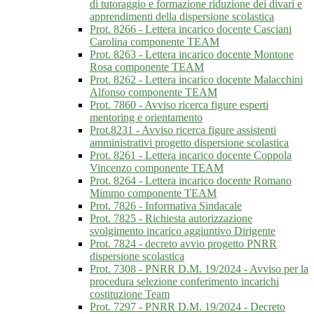
di tutoraggio e formazione riduzione dei divari e
apprendimenti della dispersione scolastica
Prot. 8266 - Lettera incarico docente Casciani
Carolina componente TEAM
Prot. 8263 - Lettera incarico docente Montone
Rosa componente TEAM
Prot. 8262 - Lettera incarico docente Malacchini
Alfonso componente TEAM
Prot. 7860 - Avviso ricerca figure esperti
mentoring e orientamento
Prot.8231 - Avviso ricerca figure assistenti
amministrativi progetto dispersione scolastica
Prot. 8261 - Lettera incarico docente Coppola
Vincenzo componente TEAM
Prot. 8264 - Lettera incarico docente Romano
Mimmo componente TEAM
Prot. 7826 - Informativa Sindacale
Prot. 7825 - Richiesta autorizzazione
svolgimento incarico aggiuntivo Dirigente
Prot. 7824 - decreto avvio progetto PNRR
dispersione scolastica
Prot. 7308 - PNRR D.M. 19/2024 - Avviso per la
procedura selezione conferimento incarichi
costituzione Team
Prot. 7297 - PNRR D.M. 19/2024 - Decreto