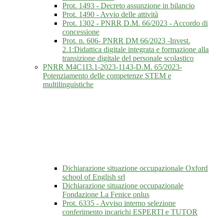
Prot. 1493 - Decreto assunzione in bilancio
Prot. 1490 - Avvio delle attività
Prot. 1302 - PNRR D.M. 66/2023 - Accordo di
concessione
Prot. n. 606- PNRR DM 66/2023 -Invest.
2.1:Didattica digitale integrata e formazione alla
transizione digitale del personale scolastico
PNRR M4C1I3.1-2023-1143-D.M. 65/2023-
Potenziamento delle competenze STEM e
multilinguistiche
Dichiarazione situazione occupazionale Oxford
school of English srl
Dichiarazione situazione occupazionale
Fondazione La Fenice onlus
Prot. 6335 - Avviso interno selezione
conferimento incarichi ESPERTI e TUTOR