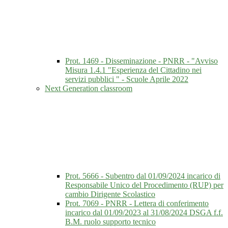
Prot. 1469 - Disseminazione - PNRR - "Avviso
Misura 1.4.1 "Esperienza del Cittadino nei
servizi pubblici " - Scuole Aprile 2022
Next Generation classroom
Prot. 5666 - Subentro dal 01/09/2024 incarico di
Responsabile Unico del Procedimento (RUP) per
cambio Dirigente Scolastico
Prot. 7069 - PNRR - Lettera di conferimento
incarico dal 01/09/2023 al 31/08/2024 DSGA f.f.
B.M. ruolo supporto tecnico