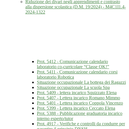
Riduzione dei divari negli apprendimenti e contrasto
alla dispersione scolastica (D.M. 19/2024) - M4C1I1.4-
2024-1322
Prot. 5412 - Comunicazione calendario
laboratorio co-curricolare “Classe OK!”
Prot. 5411 - Comunicazione calendario corsi
laboratorio Robotica
Situazione occupazionale La bottega dei Ragazzi
Situazione occupazionale La scuola Spa
Prot. 5409 - lettera incarico Squizzato Elena
Prot. 5407 - Lettera incarico Romano Mimmo
Prot. 5401 - Lettera incarico Coppola Vincenzo
Prot. 5399 - Lettera incarico Ceccato Elena
Prot. 5388 - Pubblicazione graduatoria incarico
interno esperto/tutor
Prot. 4917 - Verifiche e controlli da condurre per
garantire il principio DNSH