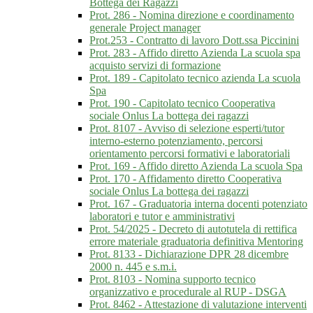
Bottega dei Ragazzi
Prot. 286 - Nomina direzione e coordinamento
generale Project manager
Prot.253 - Contratto di lavoro Dott.ssa Piccinini
Prot. 283 - Affido diretto Azienda La scuola spa
acquisto servizi di formazione
Prot. 189 - Capitolato tecnico azienda La scuola
Spa
Prot. 190 - Capitolato tecnico Cooperativa
sociale Onlus La bottega dei ragazzi
Prot. 8107 - Avviso di selezione esperti/tutor
interno-esterno potenziamento, percorsi
orientamento percorsi formativi e laboratoriali
Prot. 169 - Affido diretto Azienda La scuola Spa
Prot. 170 - Affidamento diretto Cooperativa
sociale Onlus La bottega dei ragazzi
Prot. 167 - Graduatoria interna docenti potenziato
laboratori e tutor e amministrativi
Prot. 54/2025 - Decreto di autotutela di rettifica
errore materiale graduatoria definitiva Mentoring
Prot. 8133 - Dichiarazione DPR 28 dicembre
2000 n. 445 e s.m.i.
Prot. 8103 - Nomina supporto tecnico
organizzativo e procedurale al RUP - DSGA
Prot. 8462 - Attestazione di valutazione interventi