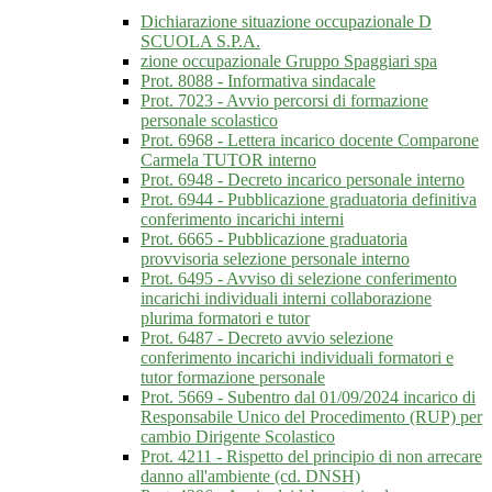
Dichiarazione situazione occupazionale D
SCUOLA S.P.A.
zione occupazionale Gruppo Spaggiari spa
Prot. 8088 - Informativa sindacale
Prot. 7023 - Avvio percorsi di formazione
personale scolastico
Prot. 6968 - Lettera incarico docente Comparone
Carmela TUTOR interno
Prot. 6948 - Decreto incarico personale interno
Prot. 6944 - Pubblicazione graduatoria definitiva
conferimento incarichi interni
Prot. 6665 - Pubblicazione graduatoria
provvisoria selezione personale interno
Prot. 6495 - Avviso di selezione conferimento
incarichi individuali interni collaborazione
plurima formatori e tutor
Prot. 6487 - Decreto avvio selezione
conferimento incarichi individuali formatori e
tutor formazione personale
Prot. 5669 - Subentro dal 01/09/2024 incarico di
Responsabile Unico del Procedimento (RUP) per
cambio Dirigente Scolastico
Prot. 4211 - Rispetto del principio di non arrecare
danno all'ambiente (cd. DNSH)