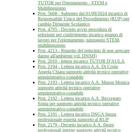
TUTOR per Orientamento - STEM e
Multilinguismo
Prot. 5668 - Subentro dal 01/09/2024 incarico di
Responsabile Unico del Procedimento (RUP) per
cambio Dirigente Scolastico
Prot. 4795 - Decreto avvio procedura di
selezione per conferimento incarico gruppo di
lavoro per l'orientamento, tutoraggio STEM,
multilinguismo
Prot. 4213 - Rispetto del principio di non arrecare
danno all'ambiente (cd. DNSH)
Prot. 2010 - lettera incarico TUTOR D'AULA
Prot. 2194 - Lettera incarico A.A. Di Costa
Angela Chiara supporto attività tecnico operative
amministrativo-contabile
Prot. 2193 - Lettera incarico A.A. Mason Monica
supporto attività tecnico operative
amministrativo-contabile
Prot. 2192 - Lettera incarico A.A. Beccegato
Sonia per supporto attività tecnico operative
amministrativo-contabile
Prot. 2191 - Lettera incarico DSGA figura
professionale esperta supporto al RUP
Prot. 2179 - Decreto incarico A.A. figure
professionali interne supporto attività tecnico