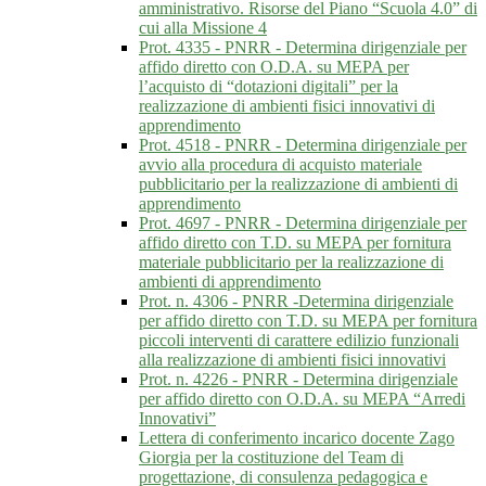
amministrativo. Risorse del Piano “Scuola 4.0” di
cui alla Missione 4
Prot. 4335 - PNRR - Determina dirigenziale per
affido diretto con O.D.A. su MEPA per
l’acquisto di “dotazioni digitali” per la
realizzazione di ambienti fisici innovativi di
apprendimento
Prot. 4518 - PNRR - Determina dirigenziale per
avvio alla procedura di acquisto materiale
pubblicitario per la realizzazione di ambienti di
apprendimento
Prot. 4697 - PNRR - Determina dirigenziale per
affido diretto con T.D. su MEPA per fornitura
materiale pubblicitario per la realizzazione di
ambienti di apprendimento
Prot. n. 4306 - PNRR -Determina dirigenziale
per affido diretto con T.D. su MEPA per fornitura
piccoli interventi di carattere edilizio funzionali
alla realizzazione di ambienti fisici innovativi
Prot. n. 4226 - PNRR - Determina dirigenziale
per affido diretto con O.D.A. su MEPA “Arredi
Innovativi”
Lettera di conferimento incarico docente Zago
Giorgia per la costituzione del Team di
progettazione, di consulenza pedagogica e