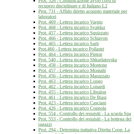
Prot. 526 - Comunicazione avvio corsi di
recupero disciplinare e di Italiano L2
Prot. 731 - Affido diretto acquisto materiale per
laboratori
Prot. 469 - Lettera incarico Vargiu
Prot. 468 - Lettera incarico Svalduz
Prot. 457 - Lettera incarico Squizzato
Prot. 466 - Lettera incarico Schiavon
Prot. 465 - Lettera incarico Sarti
Prot.460 - Lettera incarico Pollastri
Prot. 464 - Lettera incarico Pinton
Prot. 540 - Lettera incarico Shkurlatovska
Prot. 458 - Lettera incarico Montone
Prot. 457 - Lettera incarico Montalti
Prot. 456 - Lettera incarico Marazzato
Prot. 463 - Lettera incarico Longo
Prot. 462 - Lettera incarico Lonardi
Prot. 455 - Lettera incarico Libralon
Prot. 461 - Lettera incarico De Biasi
Prot. 423 - Lettera incarico Casciani
Prot. 426 - Lettera incarico Coppola
Prot. 554 - Controllo dei requisiti - La scuola Spa
Prot. 553 - Controllo dei requisiti - La bottega dei
ragazzi
Prot. 294 - Determina trattativa Diretta Coop. La