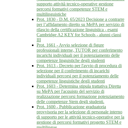
supporto attività tecnico-operative gestione
percorsi formativi competenze STEM e
multilinguistiche
Prot. 1830 - D.M. 65/2023 Decisione a contrarre
per l’affidamento diretto su MePA per servizio di
rilascio della certificazione linguistica - esami
Cambridge A2 KEY for Schools - alunni classi
III
Prot. 1661 - Avvio selezione di figure
professionali interne, TUTOR per conferimento
incarichi individuali per il potenziamento delle
competenze linguistiche degli studenti
Prot. 1613 - Decreto per l'avvio di procedura di
selezione per il conferimento di incarichi
individuali percorsi per il potenziamento delle
competenze linguistiche degli studenti
Prot. 1603 - Determina stipula trattativa Diretta
su MePA per l'acquisto del servizio di
realizzazione percorsi formazione potenziamento
delle competenze Stem degli studenti.
Prot. 1600 - Pubblicazione graduatoria
provvisoria per la selezione di personale interno
di supporto per le attività tecnico-operative per la
gestione di percorsi formativi progetto STEM e
multilingue