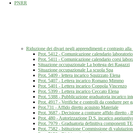
PNRR
Riduzione dei divari negli apprendimenti e contrasto al
Prot. 5412 - Comunicazione calendario laboratorio
Prot. 5411 - Comunicazione calendario corsi labor
Situazione occupazionale La bottega dei Ragazzi
Situazione occupazionale La scuola Spa
Prot. 5409 - lettera incarico Squizzato Elena
Prot. 5407 - Lettera incarico Romano Mimmo
Prot. 5401 - Lettera incarico Coppola Vincenzo
Prot. 5399 - Lettera incarico Ceccato Elena
Prot. 5388 - Pubblicazione graduatoria incarico int
Prot. 4917 - Verifiche e controlli da condurre per 
Prot.731 - Affido diretto acquisto Materiale
Prot. 3687 - Decisione a contrarre affido diretto -
Prot. 480 - Autorizzazione D.S. incarico aggiuntiv
Prot. 7979 - Graduatoria definitiva componenti T
Prot. 7582 - Istituzione Commissione di valutazio