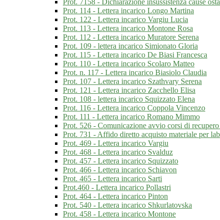
Prot. 7158 - Dichiarazione insussistenza cause ost
Prot. 114 - Lettera incarico Longo Martina
Prot. 122 - Lettera incarico Vargiu Lucia
Prot. 113 - Lettera incarico Montone Rosa
Prot. 112 - Lettera incarico Muratore Serena
Prot. 109 - lettera incarico Simionato Gloria
Prot. 115 - Lettera incarico De Biasi Francesca
Prot. 110 - Lettera incarico Scolaro Matteo
Prot. n. 117 - Lettera incarico Biasiolo Claudia
Prot. 107 - Lettera incarico Szathvary Serena
Prot. 121 - Lettera incarico Zacchello Elisa
Prot. 108 - lettera incarico Squizzato Elena
Prot. 116 - Lettera incarico Coppola Vincenzo
Prot. 111 - Lettera incarico Romano Mimmo
Prot. 526 - Comunicazione avvio corsi di recupero d
Prot. 731 - Affido diretto acquisto materiale per lab
Prot. 469 - Lettera incarico Vargiu
Prot. 468 - Lettera incarico Svalduz
Prot. 457 - Lettera incarico Squizzato
Prot. 466 - Lettera incarico Schiavon
Prot. 465 - Lettera incarico Sarti
Prot.460 - Lettera incarico Pollastri
Prot. 464 - Lettera incarico Pinton
Prot. 540 - Lettera incarico Shkurlatovska
Prot. 458 - Lettera incarico Montone