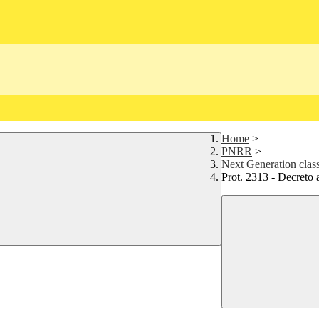
Home
>
PNRR
>
Next Generation cla
Prot. 2313 - Decreto 