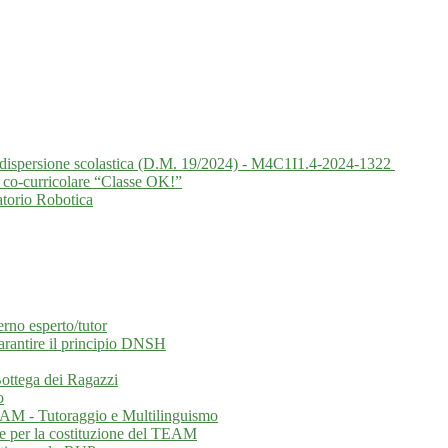
la dispersione scolastica (D.M. 19/2024) - M4C1I1.4-2024-1322
 co-curricolare “Classe OK!”
atorio Robotica
erno esperto/tutor
garantire il principio DNSH
 Bottega dei Ragazzi
o
EAM - Tutoraggio e Multilinguismo
ne per la costituzione del TEAM