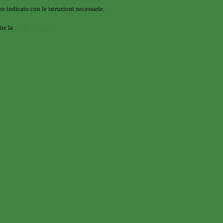
o indicato con le istruzioni necessarie.
ite la
Login Spaggiari