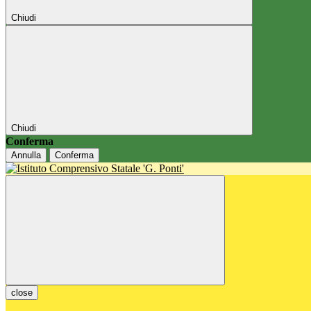
Chiudi
Chiudi
Conferma
Annulla
Conferma
close