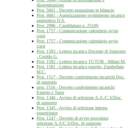
disseminazione
Prot. 5661 - Decreto assunzione in bilancio
Prot. 4681 - Autorizzazione svolgimento incarico
aggiuntivo D.S.
Prot. 2986 - Candidatura n. 25109
Prot. 1757 - Comunicazione calendario avvio
corsi
Prot. 1757 - Comunicazione calendario avvio
corsi
Prot. 1583 - Lettera incarico Docente di Supporto
- Ceoldo G.
Prot. 1582 - Lettera incarico TUTOR - Milani M.
Prot. 1581 - Lettera incarico esperto- Zanibellato
M.C.
Prot. 1517 - Decreto conferimento incarichi Doc.
di supporto
prot. 1516 - Decreto conferimento incarichi
Esperto e Tutor
Prot. 1346 - Avviso di selezione A.A./C.S/Doc.
di supporto
Prot. 1345 - Avviso di selezione interna
esperti/tutor
Prot. 1247 - Decreto di avvio procedura
selezione A.A/C.S/Doc. di supporto