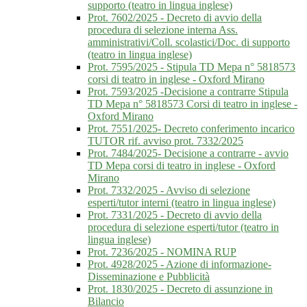
supporto (teatro in lingua inglese)
Prot. 7602/2025 - Decreto di avvio della
procedura di selezione interna Ass.
amministrativi/Coll. scolastici/Doc. di supporto
(teatro in lingua inglese)
Prot. 7595/2025 - Stipula TD Mepa n° 5818573
corsi di teatro in inglese - Oxford Mirano
Prot. 7593/2025 -Decisione a contrarre Stipula
TD Mepa n° 5818573 Corsi di teatro in inglese -
Oxford Mirano
Prot. 7551/2025- Decreto conferimento incarico
TUTOR rif. avviso prot. 7332/2025
Prot. 7484/2025- Decisione a contrarre - avvio
TD Mepa corsi di teatro in inglese - Oxford
Mirano
Prot. 7332/2025 - Avviso di selezione
esperti/tutor interni (teatro in lingua inglese)
Prot. 7331/2025 - Decreto di avvio della
procedura di selezione esperti/tutor (teatro in
lingua inglese)
Prot. 7236/2025 - NOMINA RUP
Prot. 4928/2025 - Azione di informazione-
Disseminazione e Pubblicità
Prot. 1830/2025 - Decreto di assunzione in
Bilancio