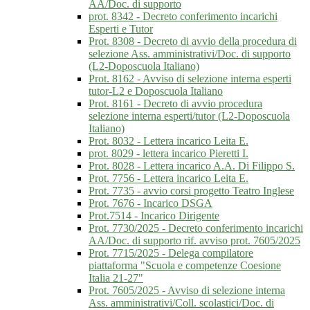
AA/Doc. di supporto
prot. 8342 - Decreto conferimento incarichi
Esperti e Tutor
Prot. 8308 - Decreto di avvio della procedura di
selezione Ass. amministrativi/Doc. di supporto
(L2-Doposcuola Italiano)
Prot. 8162 - Avviso di selezione interna esperti
tutor-L2 e Doposcuola Italiano
Prot. 8161 - Decreto di avvio procedura
selezione interna esperti/tutor (L2-Doposcuola
Italiano)
Prot. 8032 - Lettera incarico Leita E.
prot. 8029 - lettera incarico Pieretti I.
Prot. 8028 - Lettera incarico A.A. Di Filippo S.
Prot. 7756 - Lettera incarico Leita E.
Prot. 7735 - avvio corsi progetto Teatro Inglese
Prot. 7676 - Incarico DSGA
Prot.7514 - Incarico Dirigente
Prot. 7730/2025 - Decreto conferimento incarichi
AA/Doc. di supporto rif. avviso prot. 7605/2025
Prot. 7715/2025 - Delega compilatore
piattaforma "Scuola e competenze Coesione
Italia 21-27"
Prot. 7605/2025 - Avviso di selezione interna
Ass. amministrativi/Coll. scolastici/Doc. di