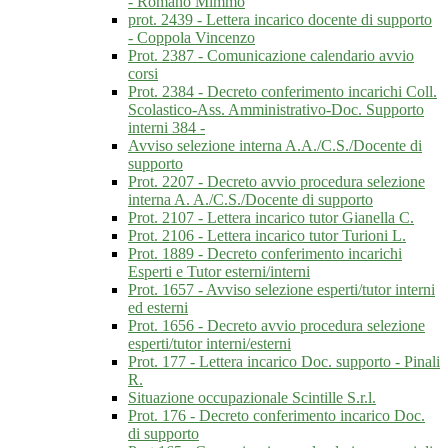
- Romano Mimmo
prot. 2439 - Lettera incarico docente di supporto
- Coppola Vincenzo
Prot. 2387 - Comunicazione calendario avvio
corsi
Prot. 2384 - Decreto conferimento incarichi Coll.
Scolastico-Ass. Amministrativo-Doc. Supporto
interni 384 -
Avviso selezione interna A.A./C.S./Docente di
supporto
Prot. 2207 - Decreto avvio procedura selezione
interna A. A./C.S./Docente di supporto
Prot. 2107 - Lettera incarico tutor Gianella C.
Prot. 2106 - Lettera incarico tutor Turioni L.
Prot. 1889 - Decreto conferimento incarichi
Esperti e Tutor esterni/interni
Prot. 1657 - Avviso selezione esperti/tutor interni
ed esterni
Prot. 1656 - Decreto avvio procedura selezione
esperti/tutor interni/esterni
Prot. 177 - Lettera incarico Doc. supporto - Pinali
R.
Situazione occupazionale Scintille S.r.l.
Prot. 176 - Decreto conferimento incarico Doc.
di supporto