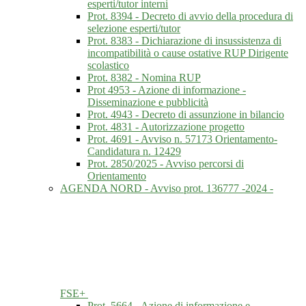
esperti/tutor interni
Prot. 8394 - Decreto di avvio della procedura di
selezione esperti/tutor
Prot. 8383 - Dichiarazione di insussistenza di
incompatibilità o cause ostative RUP Dirigente
scolastico
Prot. 8382 - Nomina RUP
Prot 4953 - Azione di informazione -
Disseminazione e pubblicità
Prot. 4943 - Decreto di assunzione in bilancio
Prot. 4831 - Autorizzazione progetto
Prot. 4691 - Avviso n. 57173 Orientamento-
Candidatura n. 12429
Prot. 2850/2025 - Avviso percorsi di
Orientamento
AGENDA NORD - Avviso prot. 136777 -2024 -
FSE+
Prot. 5664 - Azione di informazione e