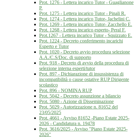
Prot. 1276 - Lettera incarico Tutor - Guaglianone
P.
Prot. 1275 - Lettera incarico Tutor - Pinali R.
Prot. 1274 - Lettera incarico Tutor- Jachelini C.
Prot. 1269 - Lettera incarico Tutor- Zacchello E.
Prot. 1268 - Lettera incarico esperto- Peral F.
Prot.1267 - Lettera incarico Tutor - Squizzato E.
Prot. 1224 - Decreto conferimento incarichi
Esperto e Tutor
Prot. 1020 - Decreto avvio procedura selezione
A.A./C.S/Doc. di supporto
Prot. 918 - Decreto di avvio della procedura di
selezione interna esperti/tutor
Prot. 897 - Dichiarazione di insussistenza di
incompatibilità o cause ostative RUP Dirigente
scolastico
Prot. 896 - NOMINA RUP
Prot. 5042 - Decreto assunzione a bilancio
Prot. 5080 - Azione di Disseminazione
Prot. 5029 - Autorizzazione n. 81652 del
23/05/2025
Prot. 4661 - Avviso 81652 -Piano Estate 2025-
2026 - Candidatura n. 19478
Prot. 3616/2025 - Avviso "Piano Estate 2025-
2026"