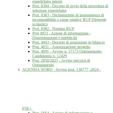
esperti/tutor interni
Prot. 8394 - Decreto di avvio della procedura di
selezione esperti/tutor
Prot. 8383 - Dichiarazione di insussistenza di
incompatibilità o cause ostative RUP Dirigente
scolastico
Prot. 8382 - Nomina RUP
Prot 4953 - Azione di informazione -
Disseminazione e pubblicità
Prot. 4943 - Decreto di assunzione in bilancio
Prot. 4831 - Autorizzazione progetto
Prot. 4691 - Avviso n. 57173 Orientamento-
Candidatura n. 12429
Prot. 2850/2025 - Avviso percorsi di
Orientamento
AGENDA NORD - Avviso prot. 136777 -2024 -
FSE+
Prot. 5664 - Azione di informazione e