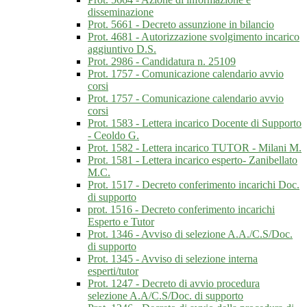
disseminazione
Prot. 5661 - Decreto assunzione in bilancio
Prot. 4681 - Autorizzazione svolgimento incarico
aggiuntivo D.S.
Prot. 2986 - Candidatura n. 25109
Prot. 1757 - Comunicazione calendario avvio
corsi
Prot. 1757 - Comunicazione calendario avvio
corsi
Prot. 1583 - Lettera incarico Docente di Supporto
- Ceoldo G.
Prot. 1582 - Lettera incarico TUTOR - Milani M.
Prot. 1581 - Lettera incarico esperto- Zanibellato
M.C.
Prot. 1517 - Decreto conferimento incarichi Doc.
di supporto
prot. 1516 - Decreto conferimento incarichi
Esperto e Tutor
Prot. 1346 - Avviso di selezione A.A./C.S/Doc.
di supporto
Prot. 1345 - Avviso di selezione interna
esperti/tutor
Prot. 1247 - Decreto di avvio procedura
selezione A.A/C.S/Doc. di supporto