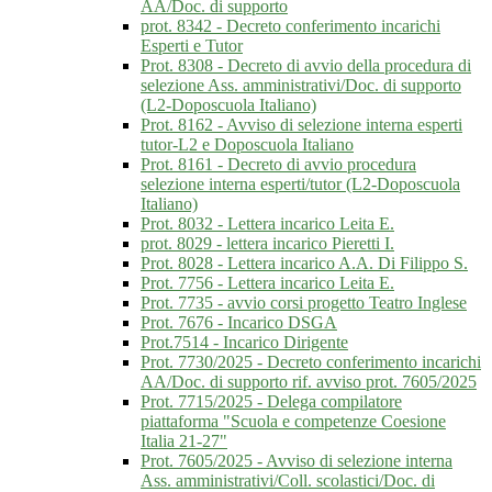
AA/Doc. di supporto
prot. 8342 - Decreto conferimento incarichi
Esperti e Tutor
Prot. 8308 - Decreto di avvio della procedura di
selezione Ass. amministrativi/Doc. di supporto
(L2-Doposcuola Italiano)
Prot. 8162 - Avviso di selezione interna esperti
tutor-L2 e Doposcuola Italiano
Prot. 8161 - Decreto di avvio procedura
selezione interna esperti/tutor (L2-Doposcuola
Italiano)
Prot. 8032 - Lettera incarico Leita E.
prot. 8029 - lettera incarico Pieretti I.
Prot. 8028 - Lettera incarico A.A. Di Filippo S.
Prot. 7756 - Lettera incarico Leita E.
Prot. 7735 - avvio corsi progetto Teatro Inglese
Prot. 7676 - Incarico DSGA
Prot.7514 - Incarico Dirigente
Prot. 7730/2025 - Decreto conferimento incarichi
AA/Doc. di supporto rif. avviso prot. 7605/2025
Prot. 7715/2025 - Delega compilatore
piattaforma "Scuola e competenze Coesione
Italia 21-27"
Prot. 7605/2025 - Avviso di selezione interna
Ass. amministrativi/Coll. scolastici/Doc. di