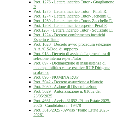
Prot. 1276 - Lettera incarico Tutor - Guaglianone
P.
Prot. 1275 - Lettera incarico Tutor - Pinali R.
Prot. 1274 - Lettera incarico Tutor- Jachelini C.
Prot. 1269 - Lettera incarico Tutor- Zacchello E.
Prot. 1268 - Lettera incarico esperto- Peral F.
Prot.1267 - Lettera incarico Tutor - Squizzato E.
Prot. 1224 - Decreto conferimento incarichi
Esperto e Tutor
Prot. 1020 - Decreto avvio procedura selezione
A.A./C.S/Doc. di supporto
Prot. 918 - Decreto di avvio della procedura di
selezione interna esperti/tutor
Prot. 897 - Dichiarazione di insussistenza di
incompatibilità o cause ostative RUP Dirigente
scolastico
Prot. 896 - NOMINA RUP
Prot. 5042 - Decreto assunzione a bilancio
Prot. 5080 - Azione di Disseminazione
Prot. 5029 - Autorizzazione n. 81652 del
23/05/2025
Prot. 4661 - Avviso 81652 -Piano Estate 2025-
2026 - Candidatura n. 19478
Prot. 3616/2025 - Avviso "Piano Estate 2025-
2026"