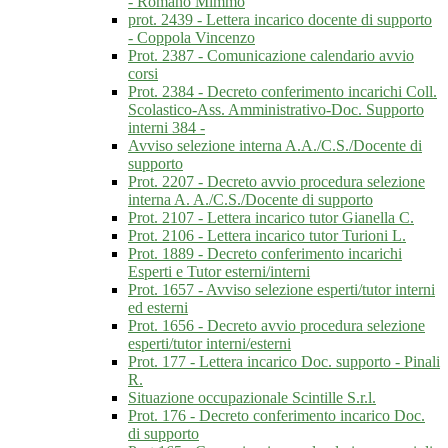
- Romano Mimmo
prot. 2439 - Lettera incarico docente di supporto
- Coppola Vincenzo
Prot. 2387 - Comunicazione calendario avvio
corsi
Prot. 2384 - Decreto conferimento incarichi Coll.
Scolastico-Ass. Amministrativo-Doc. Supporto
interni 384 -
Avviso selezione interna A.A./C.S./Docente di
supporto
Prot. 2207 - Decreto avvio procedura selezione
interna A. A./C.S./Docente di supporto
Prot. 2107 - Lettera incarico tutor Gianella C.
Prot. 2106 - Lettera incarico tutor Turioni L.
Prot. 1889 - Decreto conferimento incarichi
Esperti e Tutor esterni/interni
Prot. 1657 - Avviso selezione esperti/tutor interni
ed esterni
Prot. 1656 - Decreto avvio procedura selezione
esperti/tutor interni/esterni
Prot. 177 - Lettera incarico Doc. supporto - Pinali
R.
Situazione occupazionale Scintille S.r.l.
Prot. 176 - Decreto conferimento incarico Doc.
di supporto