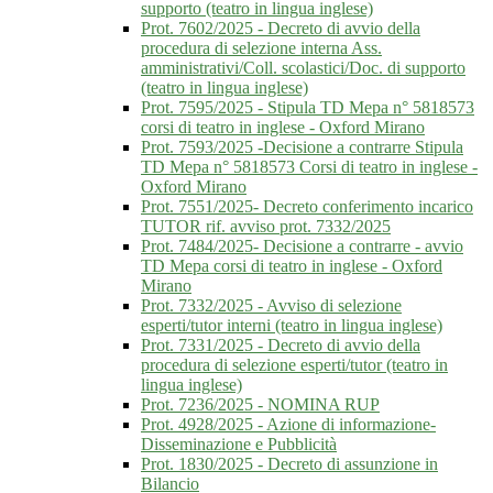
supporto (teatro in lingua inglese)
Prot. 7602/2025 - Decreto di avvio della
procedura di selezione interna Ass.
amministrativi/Coll. scolastici/Doc. di supporto
(teatro in lingua inglese)
Prot. 7595/2025 - Stipula TD Mepa n° 5818573
corsi di teatro in inglese - Oxford Mirano
Prot. 7593/2025 -Decisione a contrarre Stipula
TD Mepa n° 5818573 Corsi di teatro in inglese -
Oxford Mirano
Prot. 7551/2025- Decreto conferimento incarico
TUTOR rif. avviso prot. 7332/2025
Prot. 7484/2025- Decisione a contrarre - avvio
TD Mepa corsi di teatro in inglese - Oxford
Mirano
Prot. 7332/2025 - Avviso di selezione
esperti/tutor interni (teatro in lingua inglese)
Prot. 7331/2025 - Decreto di avvio della
procedura di selezione esperti/tutor (teatro in
lingua inglese)
Prot. 7236/2025 - NOMINA RUP
Prot. 4928/2025 - Azione di informazione-
Disseminazione e Pubblicità
Prot. 1830/2025 - Decreto di assunzione in
Bilancio