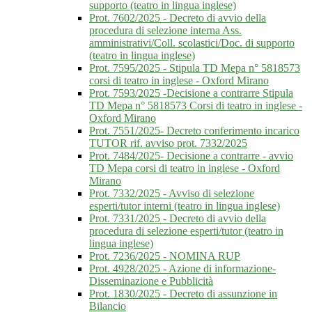
supporto (teatro in lingua inglese)
Prot. 7602/2025 - Decreto di avvio della
procedura di selezione interna Ass.
amministrativi/Coll. scolastici/Doc. di supporto
(teatro in lingua inglese)
Prot. 7595/2025 - Stipula TD Mepa n° 5818573
corsi di teatro in inglese - Oxford Mirano
Prot. 7593/2025 -Decisione a contrarre Stipula
TD Mepa n° 5818573 Corsi di teatro in inglese -
Oxford Mirano
Prot. 7551/2025- Decreto conferimento incarico
TUTOR rif. avviso prot. 7332/2025
Prot. 7484/2025- Decisione a contrarre - avvio
TD Mepa corsi di teatro in inglese - Oxford
Mirano
Prot. 7332/2025 - Avviso di selezione
esperti/tutor interni (teatro in lingua inglese)
Prot. 7331/2025 - Decreto di avvio della
procedura di selezione esperti/tutor (teatro in
lingua inglese)
Prot. 7236/2025 - NOMINA RUP
Prot. 4928/2025 - Azione di informazione-
Disseminazione e Pubblicità
Prot. 1830/2025 - Decreto di assunzione in
Bilancio