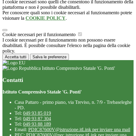
I cookie necessari sono quelli che consentono il funzionamento della
piattaforma e non è possibile disabilitarli.
Per conoscere quali sono i cookie necessari al funzionamento potete
visionare la
COOKIE POLICY
.
Cookie necessari per il funzionamento
I cookie necessari per il funzionamento non possono essere
disabilitati. È possibile consultare l'elenco nella pagina della cookie
policy.
Accetta tutti
Salva le preferenze
Istituto Comprensivo Statale 'G. Ponti'
Contatti
Istituto Comprensivo Statale 'G. Ponti'
Casa Pattaro - primo piano, via Treviso, n. 7/9 - Trebaseleghe
- PD.
Tel:
049 93 85 019
Tel:
049 93 87 304
Tel:
049 93 88 189
Email:
PDIC87600V@istruzione.it
Link per inviare una mail
PEC:
PDIC87600V@pec.istruzione.it
Link per inviare una