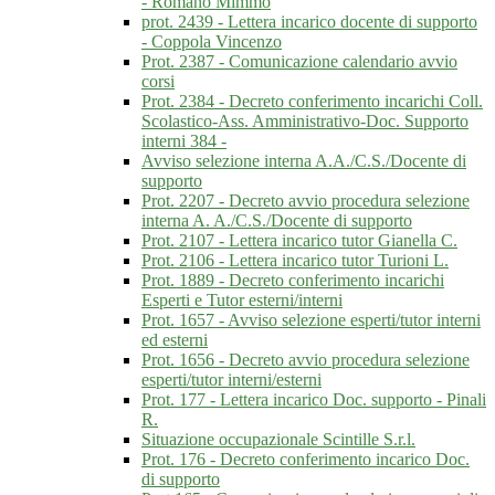
- Romano Mimmo
prot. 2439 - Lettera incarico docente di supporto
- Coppola Vincenzo
Prot. 2387 - Comunicazione calendario avvio
corsi
Prot. 2384 - Decreto conferimento incarichi Coll.
Scolastico-Ass. Amministrativo-Doc. Supporto
interni 384 -
Avviso selezione interna A.A./C.S./Docente di
supporto
Prot. 2207 - Decreto avvio procedura selezione
interna A. A./C.S./Docente di supporto
Prot. 2107 - Lettera incarico tutor Gianella C.
Prot. 2106 - Lettera incarico tutor Turioni L.
Prot. 1889 - Decreto conferimento incarichi
Esperti e Tutor esterni/interni
Prot. 1657 - Avviso selezione esperti/tutor interni
ed esterni
Prot. 1656 - Decreto avvio procedura selezione
esperti/tutor interni/esterni
Prot. 177 - Lettera incarico Doc. supporto - Pinali
R.
Situazione occupazionale Scintille S.r.l.
Prot. 176 - Decreto conferimento incarico Doc.
di supporto