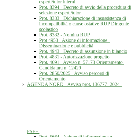
esperti/tutor interni
Prot. 8394 - Decreto di avvio della procedura di
selezione esperti/tutor
Prot. 8383 - Dichiarazione di insussistenza di
incompatibilità o cause ostative RUP Dirigente
scolastico
Prot. 8382 - Nomina RUP
Prot 4953 - Azione di informazione -
Disseminazione e pubblicità
Prot. 4943 - Decreto di assunzione in bilancio
Prot. 4831 - Autorizzazione progetto
Prot. 4691 - Avviso n. 57173 Orientamento-
Candidatura n. 12429
Prot. 2850/2025 - Avviso percorsi di
Orientamento
AGENDA NORD - Avviso prot. 136777 -2024 -
FSE+
Prot. 5664 - Azione di informazione e