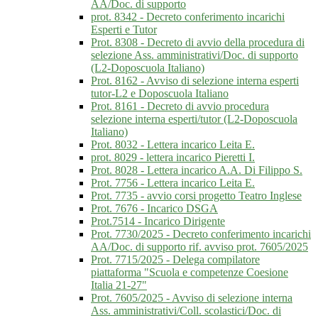
AA/Doc. di supporto
prot. 8342 - Decreto conferimento incarichi
Esperti e Tutor
Prot. 8308 - Decreto di avvio della procedura di
selezione Ass. amministrativi/Doc. di supporto
(L2-Doposcuola Italiano)
Prot. 8162 - Avviso di selezione interna esperti
tutor-L2 e Doposcuola Italiano
Prot. 8161 - Decreto di avvio procedura
selezione interna esperti/tutor (L2-Doposcuola
Italiano)
Prot. 8032 - Lettera incarico Leita E.
prot. 8029 - lettera incarico Pieretti I.
Prot. 8028 - Lettera incarico A.A. Di Filippo S.
Prot. 7756 - Lettera incarico Leita E.
Prot. 7735 - avvio corsi progetto Teatro Inglese
Prot. 7676 - Incarico DSGA
Prot.7514 - Incarico Dirigente
Prot. 7730/2025 - Decreto conferimento incarichi
AA/Doc. di supporto rif. avviso prot. 7605/2025
Prot. 7715/2025 - Delega compilatore
piattaforma "Scuola e competenze Coesione
Italia 21-27"
Prot. 7605/2025 - Avviso di selezione interna
Ass. amministrativi/Coll. scolastici/Doc. di