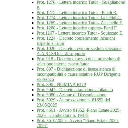
Prot. 1276 - Lettera incarico Tutor - Guaglianone
P.
Prot. 1275 - Lettera incarico Tutor - Pinali R.
Prot. 1274 - Lettera incarico Tutor- Jachelini C.
Prot. 1269 - Lettera incarico Tutor- Zacchello E.
Prot. 1268 - Lettera incarico esperto- Peral F.
Prot.1267 - Lettera incarico Tutor - Squizzato E.
Prot. 1224 - Decreto conferimento incarichi
Esperto e Tutor
Prot. 1020 - Decreto avvio procedura selezione
A.A./C.S/Doc. di supporto
Prot. 918 - Decreto di avvio della procedura di
selezione interna esperti/tutor
Prot. 897 - Dichiarazione di insussistenza di
incompatibilità o cause ostative RUP Dirigente
scolastico
Prot. 896 - NOMINA RUP
Prot. 5042 - Decreto assunzione a bilancio
Prot. 5080 - Azione di Disseminazione
Prot. 5029 - Autorizzazione n. 81652 del
23/05/2025
Prot. 4661 - Avviso 81652 -Piano Estate 2025-
2026 - Candidatura n. 19478
Prot. 3616/2025 - Avviso "Piano Estate 2025-
2026"