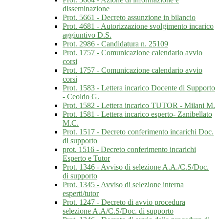
disseminazione
Prot. 5661 - Decreto assunzione in bilancio
Prot. 4681 - Autorizzazione svolgimento incarico
aggiuntivo D.S.
Prot. 2986 - Candidatura n. 25109
Prot. 1757 - Comunicazione calendario avvio
corsi
Prot. 1757 - Comunicazione calendario avvio
corsi
Prot. 1583 - Lettera incarico Docente di Supporto
- Ceoldo G.
Prot. 1582 - Lettera incarico TUTOR - Milani M.
Prot. 1581 - Lettera incarico esperto- Zanibellato
M.C.
Prot. 1517 - Decreto conferimento incarichi Doc.
di supporto
prot. 1516 - Decreto conferimento incarichi
Esperto e Tutor
Prot. 1346 - Avviso di selezione A.A./C.S/Doc.
di supporto
Prot. 1345 - Avviso di selezione interna
esperti/tutor
Prot. 1247 - Decreto di avvio procedura
selezione A.A/C.S/Doc. di supporto