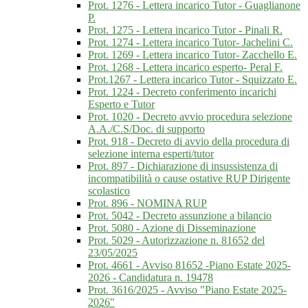
Prot. 1276 - Lettera incarico Tutor - Guaglianone
P.
Prot. 1275 - Lettera incarico Tutor - Pinali R.
Prot. 1274 - Lettera incarico Tutor- Jachelini C.
Prot. 1269 - Lettera incarico Tutor- Zacchello E.
Prot. 1268 - Lettera incarico esperto- Peral F.
Prot.1267 - Lettera incarico Tutor - Squizzato E.
Prot. 1224 - Decreto conferimento incarichi
Esperto e Tutor
Prot. 1020 - Decreto avvio procedura selezione
A.A./C.S/Doc. di supporto
Prot. 918 - Decreto di avvio della procedura di
selezione interna esperti/tutor
Prot. 897 - Dichiarazione di insussistenza di
incompatibilità o cause ostative RUP Dirigente
scolastico
Prot. 896 - NOMINA RUP
Prot. 5042 - Decreto assunzione a bilancio
Prot. 5080 - Azione di Disseminazione
Prot. 5029 - Autorizzazione n. 81652 del
23/05/2025
Prot. 4661 - Avviso 81652 -Piano Estate 2025-
2026 - Candidatura n. 19478
Prot. 3616/2025 - Avviso "Piano Estate 2025-
2026"