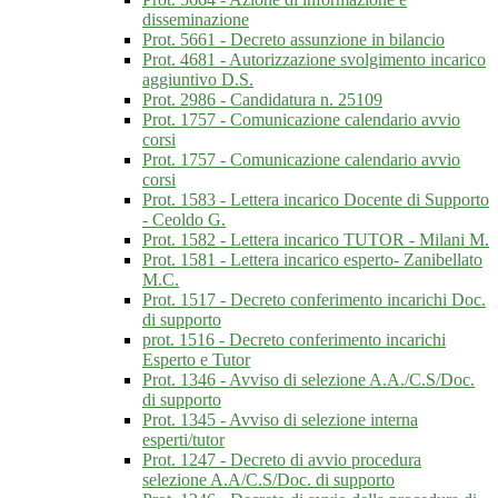
disseminazione
Prot. 5661 - Decreto assunzione in bilancio
Prot. 4681 - Autorizzazione svolgimento incarico
aggiuntivo D.S.
Prot. 2986 - Candidatura n. 25109
Prot. 1757 - Comunicazione calendario avvio
corsi
Prot. 1757 - Comunicazione calendario avvio
corsi
Prot. 1583 - Lettera incarico Docente di Supporto
- Ceoldo G.
Prot. 1582 - Lettera incarico TUTOR - Milani M.
Prot. 1581 - Lettera incarico esperto- Zanibellato
M.C.
Prot. 1517 - Decreto conferimento incarichi Doc.
di supporto
prot. 1516 - Decreto conferimento incarichi
Esperto e Tutor
Prot. 1346 - Avviso di selezione A.A./C.S/Doc.
di supporto
Prot. 1345 - Avviso di selezione interna
esperti/tutor
Prot. 1247 - Decreto di avvio procedura
selezione A.A/C.S/Doc. di supporto