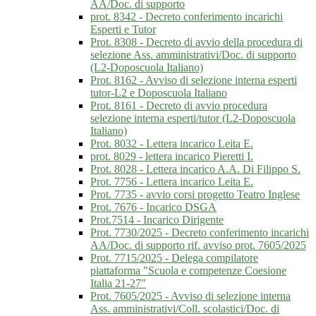
AA/Doc. di supporto
prot. 8342 - Decreto conferimento incarichi
Esperti e Tutor
Prot. 8308 - Decreto di avvio della procedura di
selezione Ass. amministrativi/Doc. di supporto
(L2-Doposcuola Italiano)
Prot. 8162 - Avviso di selezione interna esperti
tutor-L2 e Doposcuola Italiano
Prot. 8161 - Decreto di avvio procedura
selezione interna esperti/tutor (L2-Doposcuola
Italiano)
Prot. 8032 - Lettera incarico Leita E.
prot. 8029 - lettera incarico Pieretti I.
Prot. 8028 - Lettera incarico A.A. Di Filippo S.
Prot. 7756 - Lettera incarico Leita E.
Prot. 7735 - avvio corsi progetto Teatro Inglese
Prot. 7676 - Incarico DSGA
Prot.7514 - Incarico Dirigente
Prot. 7730/2025 - Decreto conferimento incarichi
AA/Doc. di supporto rif. avviso prot. 7605/2025
Prot. 7715/2025 - Delega compilatore
piattaforma "Scuola e competenze Coesione
Italia 21-27"
Prot. 7605/2025 - Avviso di selezione interna
Ass. amministrativi/Coll. scolastici/Doc. di