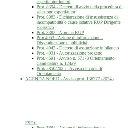
esperti/tutor interni
Prot. 8394 - Decreto di avvio della procedura di
selezione esperti/tutor
Prot. 8383 - Dichiarazione di insussistenza di
incompatibilità o cause ostative RUP Dirigente
scolastico
Prot. 8382 - Nomina RUP
Prot 4953 - Azione di informazione -
Disseminazione e pubblicità
Prot. 4943 - Decreto di assunzione in bilancio
Prot. 4831 - Autorizzazione progetto
Prot. 4691 - Avviso n. 57173 Orientamento-
Candidatura n. 12429
Prot. 2850/2025 - Avviso percorsi di
Orientamento
AGENDA NORD - Avviso prot. 136777 -2024 -
FSE+
Prot. 5664 - Azione di informazione e