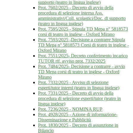
supporto (teatro in lingua inglese)
Prot. 7602/2025 - Decreto di avvio della
procedura di selezione interna Ass.
amministrativi/Coll. scolastici/Doc. di supporto
(teatro in lingua inglese)
Prot. 7595/2025 - Stipula TD Mepa n° 5818573
corsi di teatro in inglese - Oxford Mirano
Prot. 7593/2025 -Decisione a contrarre Stipula
TD Mepa n° 5818573 Corsi di teatro in inglese -
Oxford Mirano
Prot. 7551/2025- Decreto conferimento incarico
TUTOR rif. avviso prot. 7332/2025
Prot. 7484/2025- Decisione a contrarre - avvio
TD Mepa corsi di teatro in inglese - Oxford
Mirano
Prot. 7332/2025 - Avviso di selezione
esperti/tutor interni (teatro in lingua inglese)
Prot. 7331/2025 - Decreto di avvio della
procedura di selezione esperti/tutor (teatro in
lingua inglese)
Prot. 7236/2025 - NOMINA RUP
Prot. 4928/2025 - Azione di informazione-
Disseminazione e Pubblicità
Prot. 1830/2025 - Decreto di assunzione in
Bilancio