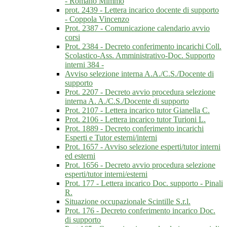
- Romano Mimmo
prot. 2439 - Lettera incarico docente di supporto
- Coppola Vincenzo
Prot. 2387 - Comunicazione calendario avvio
corsi
Prot. 2384 - Decreto conferimento incarichi Coll.
Scolastico-Ass. Amministrativo-Doc. Supporto
interni 384 -
Avviso selezione interna A.A./C.S./Docente di
supporto
Prot. 2207 - Decreto avvio procedura selezione
interna A. A./C.S./Docente di supporto
Prot. 2107 - Lettera incarico tutor Gianella C.
Prot. 2106 - Lettera incarico tutor Turioni L.
Prot. 1889 - Decreto conferimento incarichi
Esperti e Tutor esterni/interni
Prot. 1657 - Avviso selezione esperti/tutor interni
ed esterni
Prot. 1656 - Decreto avvio procedura selezione
esperti/tutor interni/esterni
Prot. 177 - Lettera incarico Doc. supporto - Pinali
R.
Situazione occupazionale Scintille S.r.l.
Prot. 176 - Decreto conferimento incarico Doc.
di supporto