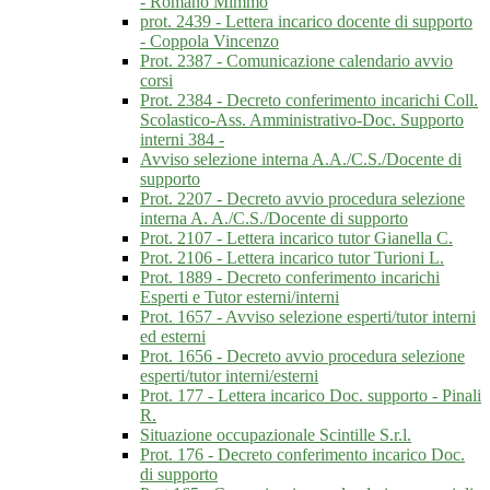
- Romano Mimmo
prot. 2439 - Lettera incarico docente di supporto
- Coppola Vincenzo
Prot. 2387 - Comunicazione calendario avvio
corsi
Prot. 2384 - Decreto conferimento incarichi Coll.
Scolastico-Ass. Amministrativo-Doc. Supporto
interni 384 -
Avviso selezione interna A.A./C.S./Docente di
supporto
Prot. 2207 - Decreto avvio procedura selezione
interna A. A./C.S./Docente di supporto
Prot. 2107 - Lettera incarico tutor Gianella C.
Prot. 2106 - Lettera incarico tutor Turioni L.
Prot. 1889 - Decreto conferimento incarichi
Esperti e Tutor esterni/interni
Prot. 1657 - Avviso selezione esperti/tutor interni
ed esterni
Prot. 1656 - Decreto avvio procedura selezione
esperti/tutor interni/esterni
Prot. 177 - Lettera incarico Doc. supporto - Pinali
R.
Situazione occupazionale Scintille S.r.l.
Prot. 176 - Decreto conferimento incarico Doc.
di supporto