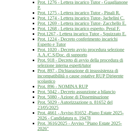
Prot. 1276 - Lettera incarico Tutor - Guaglianone
P.
Prot. 1275 - Lettera incarico Tutor - Pinali R.
Prot. 1274 - Lettera incarico Tutor- Jachelini C.
Prot. 1269 - Lettera incarico Tutor- Zacchello E.
Prot. 1268 - Lettera incarico esperto- Peral F.
Prot.1267 - Lettera incarico Tutor - Squizzato E.
Prot. 1224 - Decreto conferimento incarichi
Esperto e Tutor
Prot. 1020 - Decreto avvio procedura selezione
A.A./C.S/Doc. di supporto
Prot. 918 - Decreto di avvio della procedura di
selezione interna esperti/tutor
Prot. 897 - Dichiarazione di insussistenza di
incompatibilità o cause ostative RUP Dirigente
scolastico
Prot. 896 - NOMINA RUP
Prot. 5042 - Decreto assunzione a bilancio
Prot. 5080 - Azione di Disseminazione
Prot. 5029 - Autorizzazione n. 81652 del
23/05/2025
Prot. 4661 - Avviso 81652 -Piano Estate 2025-
2026 - Candidatura n. 19478
Prot. 3616/2025 - Avviso "Piano Estate 2025-
2026"