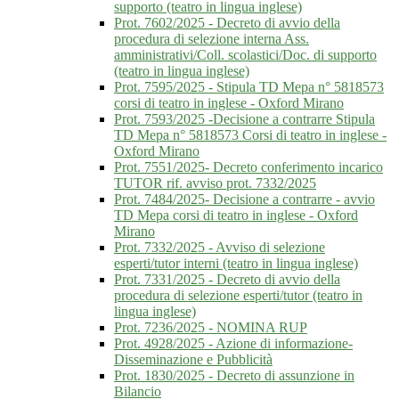
supporto (teatro in lingua inglese)
Prot. 7602/2025 - Decreto di avvio della
procedura di selezione interna Ass.
amministrativi/Coll. scolastici/Doc. di supporto
(teatro in lingua inglese)
Prot. 7595/2025 - Stipula TD Mepa n° 5818573
corsi di teatro in inglese - Oxford Mirano
Prot. 7593/2025 -Decisione a contrarre Stipula
TD Mepa n° 5818573 Corsi di teatro in inglese -
Oxford Mirano
Prot. 7551/2025- Decreto conferimento incarico
TUTOR rif. avviso prot. 7332/2025
Prot. 7484/2025- Decisione a contrarre - avvio
TD Mepa corsi di teatro in inglese - Oxford
Mirano
Prot. 7332/2025 - Avviso di selezione
esperti/tutor interni (teatro in lingua inglese)
Prot. 7331/2025 - Decreto di avvio della
procedura di selezione esperti/tutor (teatro in
lingua inglese)
Prot. 7236/2025 - NOMINA RUP
Prot. 4928/2025 - Azione di informazione-
Disseminazione e Pubblicità
Prot. 1830/2025 - Decreto di assunzione in
Bilancio