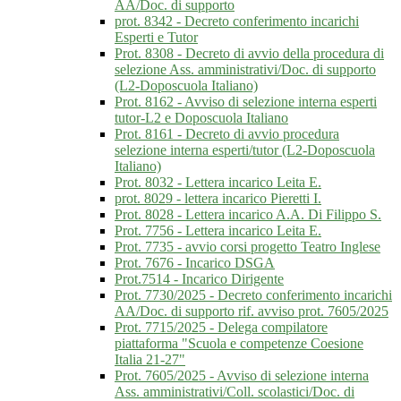
AA/Doc. di supporto
prot. 8342 - Decreto conferimento incarichi
Esperti e Tutor
Prot. 8308 - Decreto di avvio della procedura di
selezione Ass. amministrativi/Doc. di supporto
(L2-Doposcuola Italiano)
Prot. 8162 - Avviso di selezione interna esperti
tutor-L2 e Doposcuola Italiano
Prot. 8161 - Decreto di avvio procedura
selezione interna esperti/tutor (L2-Doposcuola
Italiano)
Prot. 8032 - Lettera incarico Leita E.
prot. 8029 - lettera incarico Pieretti I.
Prot. 8028 - Lettera incarico A.A. Di Filippo S.
Prot. 7756 - Lettera incarico Leita E.
Prot. 7735 - avvio corsi progetto Teatro Inglese
Prot. 7676 - Incarico DSGA
Prot.7514 - Incarico Dirigente
Prot. 7730/2025 - Decreto conferimento incarichi
AA/Doc. di supporto rif. avviso prot. 7605/2025
Prot. 7715/2025 - Delega compilatore
piattaforma "Scuola e competenze Coesione
Italia 21-27"
Prot. 7605/2025 - Avviso di selezione interna
Ass. amministrativi/Coll. scolastici/Doc. di