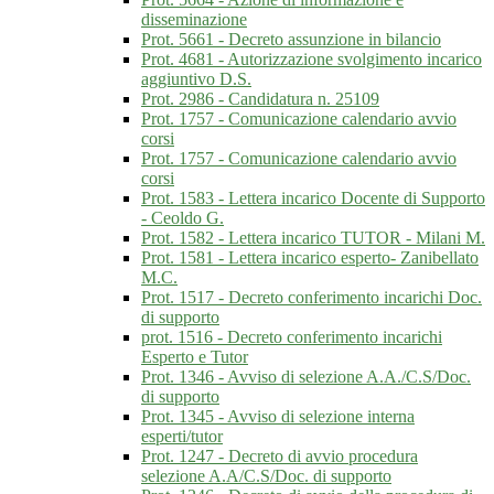
disseminazione
Prot. 5661 - Decreto assunzione in bilancio
Prot. 4681 - Autorizzazione svolgimento incarico
aggiuntivo D.S.
Prot. 2986 - Candidatura n. 25109
Prot. 1757 - Comunicazione calendario avvio
corsi
Prot. 1757 - Comunicazione calendario avvio
corsi
Prot. 1583 - Lettera incarico Docente di Supporto
- Ceoldo G.
Prot. 1582 - Lettera incarico TUTOR - Milani M.
Prot. 1581 - Lettera incarico esperto- Zanibellato
M.C.
Prot. 1517 - Decreto conferimento incarichi Doc.
di supporto
prot. 1516 - Decreto conferimento incarichi
Esperto e Tutor
Prot. 1346 - Avviso di selezione A.A./C.S/Doc.
di supporto
Prot. 1345 - Avviso di selezione interna
esperti/tutor
Prot. 1247 - Decreto di avvio procedura
selezione A.A/C.S/Doc. di supporto