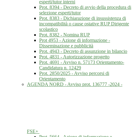
esperti/tutor interni
Prot. 8394 - Decreto di avvio della procedura di
selezione esperti/tutor
Prot. 8383 - Dichiarazione di insussistenza di
incompatibilità o cause ostative RUP Dirigente
scolastico
Prot. 8382 - Nomina RUP
Prot 4953 - Azione di informazione -
Disseminazione e pubblicità
Prot. 4943 - Decreto di assunzione in bilancio
Prot. 4831 - Autorizzazione progetto
Prot. 4691 - Avviso n. 57173 Orientamento-
Candidatura n. 12429
Prot. 2850/2025 - Avviso percorsi di
Orientamento
AGENDA NORD - Avviso prot. 136777 -2024 -
FSE+
Prot. 5664 - Azione di informazione e