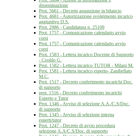
disseminazione
Prot. 5661 - Decreto assunzione in bilancio
Prot. 4681 - Autorizzazione svolgimento incarico
aggiuntivo D.S.
Prot. 2986 - Candidatura n. 25109
Prot. 1757 - Comunicazione calendario avvio
corsi
Prot. 1757 - Comunicazione calendario avvio
corsi
Prot. 1583 - Lettera incarico Docente di Supporto
- Ceoldo G.
Prot. 1582 - Lettera incarico TUTOR - Milani M.
Prot. 1581 - Lettera incarico esperto- Zanibellato
M.C.
Prot. 1517 - Decreto conferimento incarichi Doc.
di supporto
prot. 1516 - Decreto conferimento incarichi
Esperto e Tutor
Prot. 1346 - Avviso di selezione A.A./C.S/Doc.
di supporto
Prot. 1345 - Avviso di selezione interna
esperti/tutor
Prot. 1247 - Decreto di avvio procedura
selezione A.A/C.S/Doc. di supporto