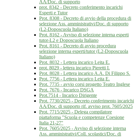
AA/Doc. di supporto
prot. 8342 - Decreto conferimento incarichi
Esperti e Tutor
Prot. 8308 - Decreto di avvio della procedura di
selezione Ass. amministrativi/Doc. di supporto
(L2-Doposcuola Italiano)
Prot. 8162 - Avviso di selezione interna esperti
tutor-L2 e Doposcuola Italiano
Prot. 8161 - Decreto di avvio procedura
selezione interna esperti/tutor (L2-Doposcuola
Italiano)
Prot. 8032 - Lettera incarico Leita E.
prot. 8029 - lettera incarico Pieretti I.
Prot. 8028 - Lettera incarico A.A. Di Filippo S.
Prot. 7756 - Lettera incarico Leita E.
Prot. 7735 - avvio corsi progetto Teatro Inglese
Prot. 7676 - Incarico DSGA
Prot.7514 - Incarico Dirigente
Prot. 7730/2025 - Decreto conferimento incarichi
AA/Doc. di supporto rif. avviso prot. 7605/2025
Prot. 7715/2025 - Delega compilatore
piattaforma "Scuola e competenze Coesione
Italia 21-27"
Prot. 7605/2025 - Avviso di selezione interna
Ass. amministrativi/Coll. scolastici/Doc. di