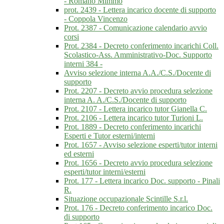
- Romano Mimmo
prot. 2439 - Lettera incarico docente di supporto
- Coppola Vincenzo
Prot. 2387 - Comunicazione calendario avvio
corsi
Prot. 2384 - Decreto conferimento incarichi Coll.
Scolastico-Ass. Amministrativo-Doc. Supporto
interni 384 -
Avviso selezione interna A.A./C.S./Docente di
supporto
Prot. 2207 - Decreto avvio procedura selezione
interna A. A./C.S./Docente di supporto
Prot. 2107 - Lettera incarico tutor Gianella C.
Prot. 2106 - Lettera incarico tutor Turioni L.
Prot. 1889 - Decreto conferimento incarichi
Esperti e Tutor esterni/interni
Prot. 1657 - Avviso selezione esperti/tutor interni
ed esterni
Prot. 1656 - Decreto avvio procedura selezione
esperti/tutor interni/esterni
Prot. 177 - Lettera incarico Doc. supporto - Pinali
R.
Situazione occupazionale Scintille S.r.l.
Prot. 176 - Decreto conferimento incarico Doc.
di supporto