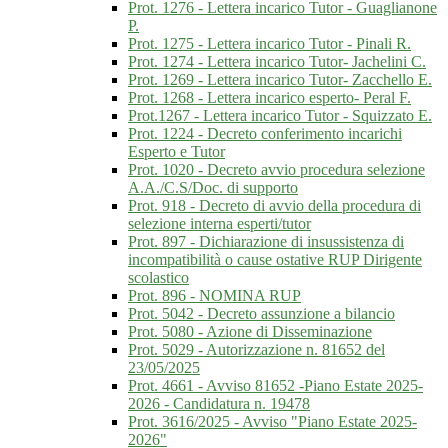
Prot. 1276 - Lettera incarico Tutor - Guaglianone
P.
Prot. 1275 - Lettera incarico Tutor - Pinali R.
Prot. 1274 - Lettera incarico Tutor- Jachelini C.
Prot. 1269 - Lettera incarico Tutor- Zacchello E.
Prot. 1268 - Lettera incarico esperto- Peral F.
Prot.1267 - Lettera incarico Tutor - Squizzato E.
Prot. 1224 - Decreto conferimento incarichi
Esperto e Tutor
Prot. 1020 - Decreto avvio procedura selezione
A.A./C.S/Doc. di supporto
Prot. 918 - Decreto di avvio della procedura di
selezione interna esperti/tutor
Prot. 897 - Dichiarazione di insussistenza di
incompatibilità o cause ostative RUP Dirigente
scolastico
Prot. 896 - NOMINA RUP
Prot. 5042 - Decreto assunzione a bilancio
Prot. 5080 - Azione di Disseminazione
Prot. 5029 - Autorizzazione n. 81652 del
23/05/2025
Prot. 4661 - Avviso 81652 -Piano Estate 2025-
2026 - Candidatura n. 19478
Prot. 3616/2025 - Avviso "Piano Estate 2025-
2026"