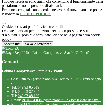
I cookie necessari sono quelli che consentono il funzionamento della
piattaforma e non è possibile disabilitarli.
Per conoscere quali sono i cookie necessari al funzionamento potete
visionare la
COOKIE POLICY
.
Cookie necessari per il funzionamento
I cookie necessari per il funzionamento non possono essere
disabilitati. È possibile consultare l'elenco nella pagina della cookie
policy.
Accetta tutti
Salva le preferenze
Istituto Comprensivo Statale 'G. Ponti'
Contatti
Istituto Comprensivo Statale 'G. Ponti'
Casa Pattaro - primo piano, via Treviso, n. 7/9 - Trebaseleghe
- PD.
Tel:
049 93 85 019
Tel:
049 93 87 304
Tel:
049 93 88 189
Email:
PDIC87600V@istruzione.it
Link per inviare una mail
PEC:
PDIC87600V@pec.istruzione.it
Link per inviare una