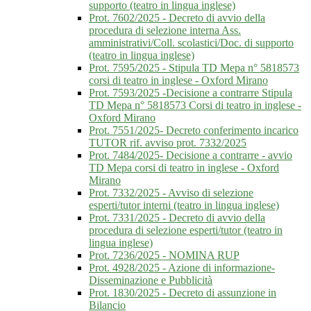
supporto (teatro in lingua inglese)
Prot. 7602/2025 - Decreto di avvio della
procedura di selezione interna Ass.
amministrativi/Coll. scolastici/Doc. di supporto
(teatro in lingua inglese)
Prot. 7595/2025 - Stipula TD Mepa n° 5818573
corsi di teatro in inglese - Oxford Mirano
Prot. 7593/2025 -Decisione a contrarre Stipula
TD Mepa n° 5818573 Corsi di teatro in inglese -
Oxford Mirano
Prot. 7551/2025- Decreto conferimento incarico
TUTOR rif. avviso prot. 7332/2025
Prot. 7484/2025- Decisione a contrarre - avvio
TD Mepa corsi di teatro in inglese - Oxford
Mirano
Prot. 7332/2025 - Avviso di selezione
esperti/tutor interni (teatro in lingua inglese)
Prot. 7331/2025 - Decreto di avvio della
procedura di selezione esperti/tutor (teatro in
lingua inglese)
Prot. 7236/2025 - NOMINA RUP
Prot. 4928/2025 - Azione di informazione-
Disseminazione e Pubblicità
Prot. 1830/2025 - Decreto di assunzione in
Bilancio