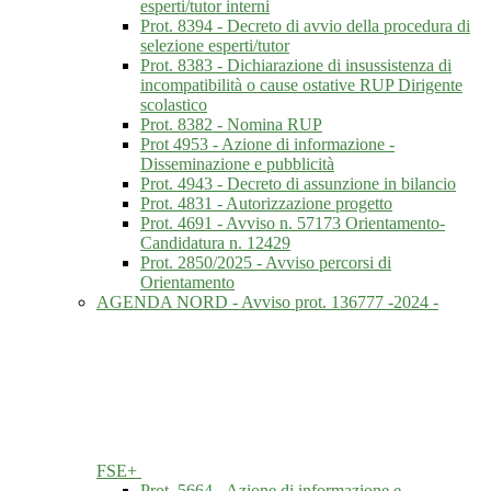
esperti/tutor interni
Prot. 8394 - Decreto di avvio della procedura di
selezione esperti/tutor
Prot. 8383 - Dichiarazione di insussistenza di
incompatibilità o cause ostative RUP Dirigente
scolastico
Prot. 8382 - Nomina RUP
Prot 4953 - Azione di informazione -
Disseminazione e pubblicità
Prot. 4943 - Decreto di assunzione in bilancio
Prot. 4831 - Autorizzazione progetto
Prot. 4691 - Avviso n. 57173 Orientamento-
Candidatura n. 12429
Prot. 2850/2025 - Avviso percorsi di
Orientamento
AGENDA NORD - Avviso prot. 136777 -2024 -
FSE+
Prot. 5664 - Azione di informazione e