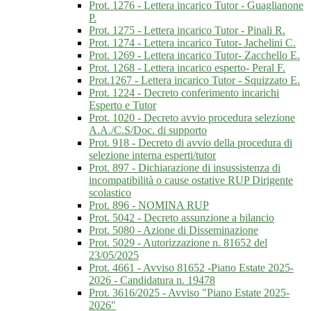
Prot. 1276 - Lettera incarico Tutor - Guaglianone
P.
Prot. 1275 - Lettera incarico Tutor - Pinali R.
Prot. 1274 - Lettera incarico Tutor- Jachelini C.
Prot. 1269 - Lettera incarico Tutor- Zacchello E.
Prot. 1268 - Lettera incarico esperto- Peral F.
Prot.1267 - Lettera incarico Tutor - Squizzato E.
Prot. 1224 - Decreto conferimento incarichi
Esperto e Tutor
Prot. 1020 - Decreto avvio procedura selezione
A.A./C.S/Doc. di supporto
Prot. 918 - Decreto di avvio della procedura di
selezione interna esperti/tutor
Prot. 897 - Dichiarazione di insussistenza di
incompatibilità o cause ostative RUP Dirigente
scolastico
Prot. 896 - NOMINA RUP
Prot. 5042 - Decreto assunzione a bilancio
Prot. 5080 - Azione di Disseminazione
Prot. 5029 - Autorizzazione n. 81652 del
23/05/2025
Prot. 4661 - Avviso 81652 -Piano Estate 2025-
2026 - Candidatura n. 19478
Prot. 3616/2025 - Avviso "Piano Estate 2025-
2026"