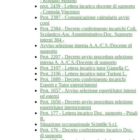
- Romano Mimmo
prot. 2439 - Lettera incarico docente di supporto
- Coppola Vincenzo
Prot. 2387 - Comunicazione calendario avvio
corsi
Prot. 2384 - Decreto conferimento incarichi Coll.
Scolastico-Ass. Amministrativo-Doc. Supporto
interni 384 -
Avviso selezione interna A.A./C.S./Docente di
supporto
Prot. 2207 - Decreto avvio procedura selezione
interna A. A./C.S./Docente di supporto
Prot. 2107 - Lettera incarico tutor Gianella C.
Prot. 2106 - Lettera incarico tutor Turioni L.
Prot. 1889 - Decreto conferimento incarichi
Esperti e Tutor esterni/interni
Prot. 1657 - Avviso selezione esperti/tutor interni
ed esterni
Prot. 1656 - Decreto avvio procedura selezione
esperti/tutor interni/esterni
Prot. 177 - Lettera incarico Doc. supporto - Pinali
R.
Situazione occupazionale Scintille S.r.l.
Prot. 176 - Decreto conferimento incarico Doc.
di supporto