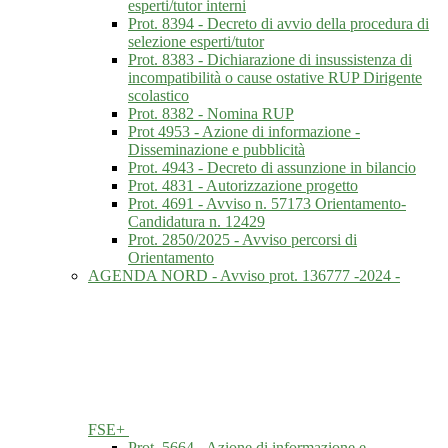
esperti/tutor interni
Prot. 8394 - Decreto di avvio della procedura di
selezione esperti/tutor
Prot. 8383 - Dichiarazione di insussistenza di
incompatibilità o cause ostative RUP Dirigente
scolastico
Prot. 8382 - Nomina RUP
Prot 4953 - Azione di informazione -
Disseminazione e pubblicità
Prot. 4943 - Decreto di assunzione in bilancio
Prot. 4831 - Autorizzazione progetto
Prot. 4691 - Avviso n. 57173 Orientamento-
Candidatura n. 12429
Prot. 2850/2025 - Avviso percorsi di
Orientamento
AGENDA NORD - Avviso prot. 136777 -2024 -
FSE+
Prot. 5664 - Azione di informazione e