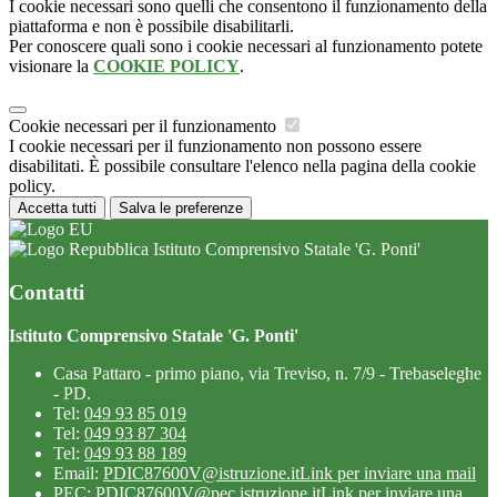
I cookie necessari sono quelli che consentono il funzionamento della
piattaforma e non è possibile disabilitarli.
Per conoscere quali sono i cookie necessari al funzionamento potete
visionare la
COOKIE POLICY
.
Cookie necessari per il funzionamento
I cookie necessari per il funzionamento non possono essere
disabilitati. È possibile consultare l'elenco nella pagina della cookie
policy.
Accetta tutti
Salva le preferenze
Istituto Comprensivo Statale 'G. Ponti'
Contatti
Istituto Comprensivo Statale 'G. Ponti'
Casa Pattaro - primo piano, via Treviso, n. 7/9 - Trebaseleghe
- PD.
Tel:
049 93 85 019
Tel:
049 93 87 304
Tel:
049 93 88 189
Email:
PDIC87600V@istruzione.it
Link per inviare una mail
PEC:
PDIC87600V@pec.istruzione.it
Link per inviare una