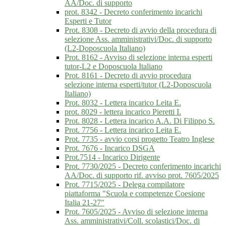
AA/Doc. di supporto
prot. 8342 - Decreto conferimento incarichi
Esperti e Tutor
Prot. 8308 - Decreto di avvio della procedura di
selezione Ass. amministrativi/Doc. di supporto
(L2-Doposcuola Italiano)
Prot. 8162 - Avviso di selezione interna esperti
tutor-L2 e Doposcuola Italiano
Prot. 8161 - Decreto di avvio procedura
selezione interna esperti/tutor (L2-Doposcuola
Italiano)
Prot. 8032 - Lettera incarico Leita E.
prot. 8029 - lettera incarico Pieretti I.
Prot. 8028 - Lettera incarico A.A. Di Filippo S.
Prot. 7756 - Lettera incarico Leita E.
Prot. 7735 - avvio corsi progetto Teatro Inglese
Prot. 7676 - Incarico DSGA
Prot.7514 - Incarico Dirigente
Prot. 7730/2025 - Decreto conferimento incarichi
AA/Doc. di supporto rif. avviso prot. 7605/2025
Prot. 7715/2025 - Delega compilatore
piattaforma "Scuola e competenze Coesione
Italia 21-27"
Prot. 7605/2025 - Avviso di selezione interna
Ass. amministrativi/Coll. scolastici/Doc. di