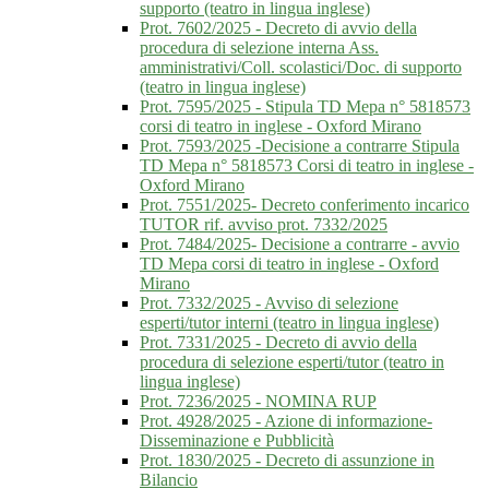
supporto (teatro in lingua inglese)
Prot. 7602/2025 - Decreto di avvio della
procedura di selezione interna Ass.
amministrativi/Coll. scolastici/Doc. di supporto
(teatro in lingua inglese)
Prot. 7595/2025 - Stipula TD Mepa n° 5818573
corsi di teatro in inglese - Oxford Mirano
Prot. 7593/2025 -Decisione a contrarre Stipula
TD Mepa n° 5818573 Corsi di teatro in inglese -
Oxford Mirano
Prot. 7551/2025- Decreto conferimento incarico
TUTOR rif. avviso prot. 7332/2025
Prot. 7484/2025- Decisione a contrarre - avvio
TD Mepa corsi di teatro in inglese - Oxford
Mirano
Prot. 7332/2025 - Avviso di selezione
esperti/tutor interni (teatro in lingua inglese)
Prot. 7331/2025 - Decreto di avvio della
procedura di selezione esperti/tutor (teatro in
lingua inglese)
Prot. 7236/2025 - NOMINA RUP
Prot. 4928/2025 - Azione di informazione-
Disseminazione e Pubblicità
Prot. 1830/2025 - Decreto di assunzione in
Bilancio