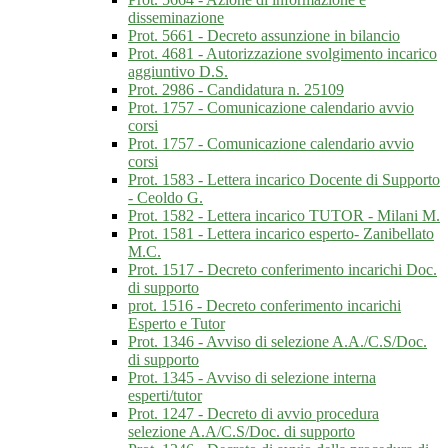
disseminazione
Prot. 5661 - Decreto assunzione in bilancio
Prot. 4681 - Autorizzazione svolgimento incarico
aggiuntivo D.S.
Prot. 2986 - Candidatura n. 25109
Prot. 1757 - Comunicazione calendario avvio
corsi
Prot. 1757 - Comunicazione calendario avvio
corsi
Prot. 1583 - Lettera incarico Docente di Supporto
- Ceoldo G.
Prot. 1582 - Lettera incarico TUTOR - Milani M.
Prot. 1581 - Lettera incarico esperto- Zanibellato
M.C.
Prot. 1517 - Decreto conferimento incarichi Doc.
di supporto
prot. 1516 - Decreto conferimento incarichi
Esperto e Tutor
Prot. 1346 - Avviso di selezione A.A./C.S/Doc.
di supporto
Prot. 1345 - Avviso di selezione interna
esperti/tutor
Prot. 1247 - Decreto di avvio procedura
selezione A.A/C.S/Doc. di supporto