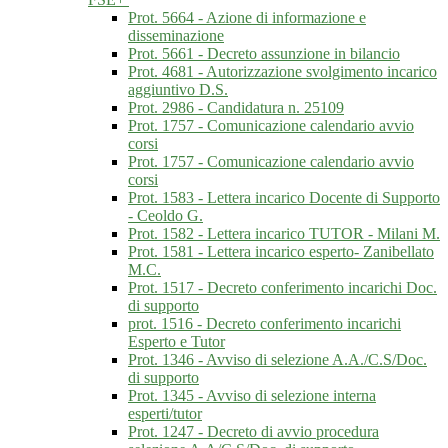
Prot. 5664 - Azione di informazione e
disseminazione
Prot. 5661 - Decreto assunzione in bilancio
Prot. 4681 - Autorizzazione svolgimento incarico
aggiuntivo D.S.
Prot. 2986 - Candidatura n. 25109
Prot. 1757 - Comunicazione calendario avvio
corsi
Prot. 1757 - Comunicazione calendario avvio
corsi
Prot. 1583 - Lettera incarico Docente di Supporto
- Ceoldo G.
Prot. 1582 - Lettera incarico TUTOR - Milani M.
Prot. 1581 - Lettera incarico esperto- Zanibellato
M.C.
Prot. 1517 - Decreto conferimento incarichi Doc.
di supporto
prot. 1516 - Decreto conferimento incarichi
Esperto e Tutor
Prot. 1346 - Avviso di selezione A.A./C.S/Doc.
di supporto
Prot. 1345 - Avviso di selezione interna
esperti/tutor
Prot. 1247 - Decreto di avvio procedura