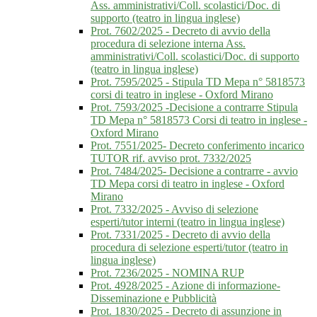
Ass. amministrativi/Coll. scolastici/Doc. di
supporto (teatro in lingua inglese)
Prot. 7602/2025 - Decreto di avvio della
procedura di selezione interna Ass.
amministrativi/Coll. scolastici/Doc. di supporto
(teatro in lingua inglese)
Prot. 7595/2025 - Stipula TD Mepa n° 5818573
corsi di teatro in inglese - Oxford Mirano
Prot. 7593/2025 -Decisione a contrarre Stipula
TD Mepa n° 5818573 Corsi di teatro in inglese -
Oxford Mirano
Prot. 7551/2025- Decreto conferimento incarico
TUTOR rif. avviso prot. 7332/2025
Prot. 7484/2025- Decisione a contrarre - avvio
TD Mepa corsi di teatro in inglese - Oxford
Mirano
Prot. 7332/2025 - Avviso di selezione
esperti/tutor interni (teatro in lingua inglese)
Prot. 7331/2025 - Decreto di avvio della
procedura di selezione esperti/tutor (teatro in
lingua inglese)
Prot. 7236/2025 - NOMINA RUP
Prot. 4928/2025 - Azione di informazione-
Disseminazione e Pubblicità
Prot. 1830/2025 - Decreto di assunzione in