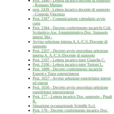
Prot. 2440 - Lettera incarico docente di sopporto
- Romano Mimmo
prot. 2439 - Lettera incarico docente di supporto
- Coppola Vincenzo
Prot. 2387 - Comunicazione calendario avvio
corsi
Prot. 2384 - Decreto conferimento incarichi Coll.
Scolastico-Ass. Amministrativo-Doc. Supporto
interni 384 -
Avviso selezione interna A.A./C.S./Docente di
supporto
Prot. 2207 - Decreto avvio procedura selezione
interna A. A./C.S./Docente di supporto
Prot. 2107 - Lettera incarico tutor Gianella C.
Prot. 2106 - Lettera incarico tutor Turioni L.
Prot. 1889 - Decreto conferimento incarichi
Esperti e Tutor esterni/interni
Prot. 1657 - Avviso selezione esperti/tutor interni
ed esterni
Prot. 1656 - Decreto avvio procedura selezione
esperti/tutor interni/esterni
Prot. 177 - Lettera incarico Doc. supporto - Pinali
R.
Situazione occupazionale Scintille S.r.l.
Prot. 176 - Decreto conferimento incarico Doc.