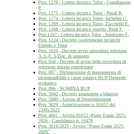
Prot. 1276 - Lettera incarico Tutor - Guaglianone
P.
Prot. 1275 - Lettera incarico Tutor - Pinali R.
Prot. 1274 - Lettera incarico Tutor- Jachelini C.
Prot. 1269 - Lettera incarico Tutor- Zacchello E.
Prot. 1268 - Lettera incarico esperto- Peral F.
Prot.1267 - Lettera incarico Tutor - Squizzato E.
Prot. 1224 - Decreto conferimento incarichi
Esperto e Tutor
Prot. 1020 - Decreto avvio procedura selezione
A.A./C.S/Doc. di supporto
Prot. 918 - Decreto di avvio della procedura di
selezione interna esperti/tutor
Prot. 897 - Dichiarazione di insussistenza di
incompatibilità o cause ostative RUP Dirigente
scolastico
Prot. 896 - NOMINA RUP
Prot. 5042 - Decreto assunzione a bilancio
Prot. 5080 - Azione di Disseminazione
Prot. 5029 - Autorizzazione n. 81652 del
23/05/2025
Prot. 4661 - Avviso 81652 -Piano Estate 2025-
2026 - Candidatura n. 19478
Prot. 3616/2025 - Avviso "Piano Estate 2025-
2026"