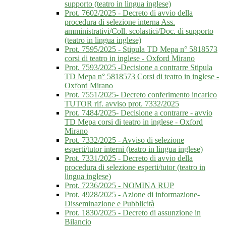
supporto (teatro in lingua inglese)
Prot. 7602/2025 - Decreto di avvio della
procedura di selezione interna Ass.
amministrativi/Coll. scolastici/Doc. di supporto
(teatro in lingua inglese)
Prot. 7595/2025 - Stipula TD Mepa n° 5818573
corsi di teatro in inglese - Oxford Mirano
Prot. 7593/2025 -Decisione a contrarre Stipula
TD Mepa n° 5818573 Corsi di teatro in inglese -
Oxford Mirano
Prot. 7551/2025- Decreto conferimento incarico
TUTOR rif. avviso prot. 7332/2025
Prot. 7484/2025- Decisione a contrarre - avvio
TD Mepa corsi di teatro in inglese - Oxford
Mirano
Prot. 7332/2025 - Avviso di selezione
esperti/tutor interni (teatro in lingua inglese)
Prot. 7331/2025 - Decreto di avvio della
procedura di selezione esperti/tutor (teatro in
lingua inglese)
Prot. 7236/2025 - NOMINA RUP
Prot. 4928/2025 - Azione di informazione-
Disseminazione e Pubblicità
Prot. 1830/2025 - Decreto di assunzione in
Bilancio