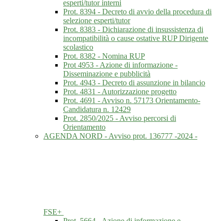
esperti/tutor interni
Prot. 8394 - Decreto di avvio della procedura di
selezione esperti/tutor
Prot. 8383 - Dichiarazione di insussistenza di
incompatibilità o cause ostative RUP Dirigente
scolastico
Prot. 8382 - Nomina RUP
Prot 4953 - Azione di informazione -
Disseminazione e pubblicità
Prot. 4943 - Decreto di assunzione in bilancio
Prot. 4831 - Autorizzazione progetto
Prot. 4691 - Avviso n. 57173 Orientamento-
Candidatura n. 12429
Prot. 2850/2025 - Avviso percorsi di
Orientamento
AGENDA NORD - Avviso prot. 136777 -2024 -
FSE+
Prot. 5664 - Azione di informazione e