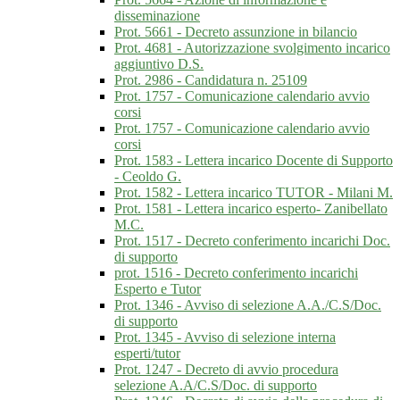
disseminazione
Prot. 5661 - Decreto assunzione in bilancio
Prot. 4681 - Autorizzazione svolgimento incarico
aggiuntivo D.S.
Prot. 2986 - Candidatura n. 25109
Prot. 1757 - Comunicazione calendario avvio
corsi
Prot. 1757 - Comunicazione calendario avvio
corsi
Prot. 1583 - Lettera incarico Docente di Supporto
- Ceoldo G.
Prot. 1582 - Lettera incarico TUTOR - Milani M.
Prot. 1581 - Lettera incarico esperto- Zanibellato
M.C.
Prot. 1517 - Decreto conferimento incarichi Doc.
di supporto
prot. 1516 - Decreto conferimento incarichi
Esperto e Tutor
Prot. 1346 - Avviso di selezione A.A./C.S/Doc.
di supporto
Prot. 1345 - Avviso di selezione interna
esperti/tutor
Prot. 1247 - Decreto di avvio procedura
selezione A.A/C.S/Doc. di supporto