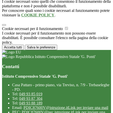
I cookie necessari sono quelli che consentono il funzionamento della
piattaforma e non è possibile disabilitarli.
Per conoscere quali sono i cookie necessari al funzionamento potete
visionare la
COOKIE POLICY
.
Cookie necessari per il funzionamento
I cookie necessari per il funzionamento non possono essere
disabilitati. È possibile consultare l'elenco nella pagina della cookie
policy.
Accetta tutti
Salva le preferenze
Istituto Comprensivo Statale 'G. Ponti'
Contatti
Istituto Comprensivo Statale 'G. Ponti'
Casa Pattaro - primo piano, via Treviso, n. 7/9 - Trebaseleghe
- PD.
Tel:
049 93 85 019
Tel:
049 93 87 304
Tel:
049 93 88 189
Email:
PDIC87600V@istruzione.it
Link per inviare una mail
PEC:
PDIC87600V@pec.istruzione.it
Link per inviare una