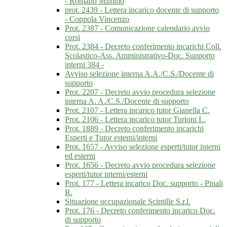
- Romano Mimmo
prot. 2439 - Lettera incarico docente di supporto
- Coppola Vincenzo
Prot. 2387 - Comunicazione calendario avvio
corsi
Prot. 2384 - Decreto conferimento incarichi Coll.
Scolastico-Ass. Amministrativo-Doc. Supporto
interni 384 -
Avviso selezione interna A.A./C.S./Docente di
supporto
Prot. 2207 - Decreto avvio procedura selezione
interna A. A./C.S./Docente di supporto
Prot. 2107 - Lettera incarico tutor Gianella C.
Prot. 2106 - Lettera incarico tutor Turioni L.
Prot. 1889 - Decreto conferimento incarichi
Esperti e Tutor esterni/interni
Prot. 1657 - Avviso selezione esperti/tutor interni
ed esterni
Prot. 1656 - Decreto avvio procedura selezione
esperti/tutor interni/esterni
Prot. 177 - Lettera incarico Doc. supporto - Pinali
R.
Situazione occupazionale Scintille S.r.l.
Prot. 176 - Decreto conferimento incarico Doc.
di supporto