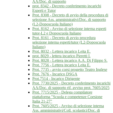
AA/Doc. di supporto
prot. 8342 - Decreto conferimento incarichi
Esperti e Tutor
Prot. 8308 - Decreto di avvio della procedura di
selezione Ass. amministrativi/Doc. di supporto
(L2-Doposcuola Italiano)
Prot. 8162 - Avviso di selezione interna esperti
tutor-L2 e Doposcuola Italiano
Prot. 8161 - Decreto di avvio procedura
selezione interna esperti/tutor (L2-Doposcuola
Italiano)
Prot. 8032 - Lettera incarico Leita E.
prot. 8029 - lettera incarico Pieretti I.
Prot. 8028 - Lettera incarico A.A. Di Filippo S.
Prot. 7756 - Lettera incarico Leita E.
Prot. 7735 - avvio corsi progetto Teatro Inglese
Prot. 7676 - Incarico DSGA
Prot.7514 - Incarico Dirigente
Prot. 7730/2025 - Decreto conferimento incarichi
AA/Doc. di supporto rif. avviso prot. 7605/2025
Prot. 7715/2025 - Delega compilatore
piattaforma "Scuola e competenze Coesione
Italia 21-27"
Prot. 7605/2025 - Avviso di selezione interna
Ass. amministrativi/Coll. scolastici/Doc. di