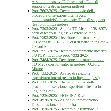
Ass. amministrativi/Coll. scolastici/Doc. di
supporto (teatro in lingua inglese)
Prot. 7602/2025 - Decreto di avvio della
procedura di selezione interna Ass.
amministrativi/Coll. scolastici/Doc. di supporto
(teatro in lingua inglese)
Prot. 7595/2025 - Stipula TD Mepa n° 5818573
corsi di teatro in inglese - Oxford Mirano
Prot. 7593/2025 -Decisione a contrarre Stipula
TD Mepa n° 5818573 Corsi di teatro in inglese -
Oxford Mirano
Prot. 7551/2025- Decreto conferimento incarico
TUTOR rif. avviso prot. 7332/2025
Prot. 7484/2025- Decisione a contrarre - avvio
TD Mepa corsi di teatro in inglese - Oxford
Mirano
Prot. 7332/2025 - Avviso di selezione
esperti/tutor interni (teatro in lingua inglese)
Prot. 7331/2025 - Decreto di avvio della
procedura di selezione esperti/tutor (teatro in
lingua inglese)
Prot. 7236/2025 - NOMINA RUP
Prot. 4928/2025 - Azione di informazione-
Disseminazione e Pubblicità
Prot. 1830/2025 - Decreto di assunzione in