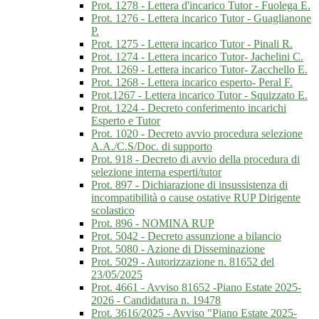
Prot. 1278 - Lettera d'incarico Tutor - Fuolega E.
Prot. 1276 - Lettera incarico Tutor - Guaglianone
P.
Prot. 1275 - Lettera incarico Tutor - Pinali R.
Prot. 1274 - Lettera incarico Tutor- Jachelini C.
Prot. 1269 - Lettera incarico Tutor- Zacchello E.
Prot. 1268 - Lettera incarico esperto- Peral F.
Prot.1267 - Lettera incarico Tutor - Squizzato E.
Prot. 1224 - Decreto conferimento incarichi
Esperto e Tutor
Prot. 1020 - Decreto avvio procedura selezione
A.A./C.S/Doc. di supporto
Prot. 918 - Decreto di avvio della procedura di
selezione interna esperti/tutor
Prot. 897 - Dichiarazione di insussistenza di
incompatibilità o cause ostative RUP Dirigente
scolastico
Prot. 896 - NOMINA RUP
Prot. 5042 - Decreto assunzione a bilancio
Prot. 5080 - Azione di Disseminazione
Prot. 5029 - Autorizzazione n. 81652 del
23/05/2025
Prot. 4661 - Avviso 81652 -Piano Estate 2025-
2026 - Candidatura n. 19478
Prot. 3616/2025 - Avviso "Piano Estate 2025-