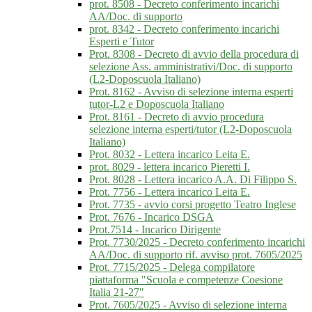
prot. 8508 - Decreto conferimento incarichi
AA/Doc. di supporto
prot. 8342 - Decreto conferimento incarichi
Esperti e Tutor
Prot. 8308 - Decreto di avvio della procedura di
selezione Ass. amministrativi/Doc. di supporto
(L2-Doposcuola Italiano)
Prot. 8162 - Avviso di selezione interna esperti
tutor-L2 e Doposcuola Italiano
Prot. 8161 - Decreto di avvio procedura
selezione interna esperti/tutor (L2-Doposcuola
Italiano)
Prot. 8032 - Lettera incarico Leita E.
prot. 8029 - lettera incarico Pieretti I.
Prot. 8028 - Lettera incarico A.A. Di Filippo S.
Prot. 7756 - Lettera incarico Leita E.
Prot. 7735 - avvio corsi progetto Teatro Inglese
Prot. 7676 - Incarico DSGA
Prot.7514 - Incarico Dirigente
Prot. 7730/2025 - Decreto conferimento incarichi
AA/Doc. di supporto rif. avviso prot. 7605/2025
Prot. 7715/2025 - Delega compilatore
piattaforma "Scuola e competenze Coesione
Italia 21-27"
Prot. 7605/2025 - Avviso di selezione interna