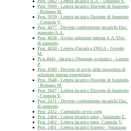
Prot. 5062 - Lettera incarico A.A. - Difilippo S.
Prot. 5960 - Lettera incarico Docente di Supporto
- Romano M.
Prot. 5059 - Lettera incarico Docente di Supporto
- Coppola V.
Prot. 4877 - Decreto conferimento incarichi Doc.
supporto/A.A.
Prot. 4658 - Avviso selezione interna A.A./Doc.
di supporto
Prot. 4650 - Lettera d'incarico DSGA - Gerotto
M.
Prot.4645 - Incarico Dirigente scolastico - Lamon
P.
Prot. 4509 - Decreto di avvio della procedura di
selezione interna esperti/tutor
Prot. 2648 - Lettera incarico Docente di Supporto
- Romano M.
Prot. 2647 - Lettera incarico Docente di Supporto
- Coppola V.
Prot. 2471 - Decreto conferimento incarichi Doc.
di supporto
Prot. 2412 - Calendario avvio corsi
Prot. 2404 - Lettera incarico tutor - Squizzato E.
Prot. 2402 - Lettera incarico tutor- Coppola V.
Prot. 2401 - Lettera incarico Esperto - Squizzato