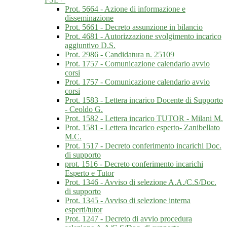
Prot. 5664 - Azione di informazione e
disseminazione
Prot. 5661 - Decreto assunzione in bilancio
Prot. 4681 - Autorizzazione svolgimento incarico
aggiuntivo D.S.
Prot. 2986 - Candidatura n. 25109
Prot. 1757 - Comunicazione calendario avvio
corsi
Prot. 1757 - Comunicazione calendario avvio
corsi
Prot. 1583 - Lettera incarico Docente di Supporto
- Ceoldo G.
Prot. 1582 - Lettera incarico TUTOR - Milani M.
Prot. 1581 - Lettera incarico esperto- Zanibellato
M.C.
Prot. 1517 - Decreto conferimento incarichi Doc.
di supporto
prot. 1516 - Decreto conferimento incarichi
Esperto e Tutor
Prot. 1346 - Avviso di selezione A.A./C.S/Doc.
di supporto
Prot. 1345 - Avviso di selezione interna
esperti/tutor
Prot. 1247 - Decreto di avvio procedura