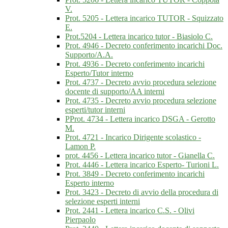
V.
Prot. 5205 - Lettera incarico TUTOR - Squizzato
E.
Prot.5204 - Lettera incarico tutor - Biasiolo C.
Prot. 4946 - Decreto conferimento incarichi Doc.
Supporto/A.A.
Prot. 4936 - Decreto conferimento incarichi
Esperto/Tutor interno
Prot. 4737 - Decreto avvio procedura selezione
docente di supporto/AA interni
Prot. 4735 - Decreto avvio procedura selezione
esperti/tutor interni
PProt. 4734 - Lettera incarico DSGA - Gerotto
M.
Prot. 4721 - Incarico Dirigente scolastico -
Lamon P.
prot. 4456 - Lettera incarico tutor - Gianella C.
Prot. 4446 - Lettera incarico Esperto- Turioni L.
Prot. 3849 - Decreto conferimento incarichi
Esperto interno
Prot. 3423 - Decreto di avvio della procedura di
selezione esperti interni
Prot. 2441 - Lettera incarico C.S. - Olivi
Pierpaolo