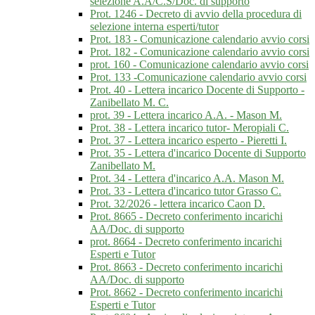
selezione A.A/C.S/Doc. di supporto
Prot. 1246 - Decreto di avvio della procedura di
selezione interna esperti/tutor
Prot. 183 - Comunicazione calendario avvio corsi
Prot. 182 - Comunicazione calendario avvio corsi
prot. 160 - Comunicazione calendario avvio corsi
Prot. 133 -Comunicazione calendario avvio corsi
Prot. 40 - Lettera incarico Docente di Supporto -
Zanibellato M. C.
prot. 39 - Lettera incarico A.A. - Mason M.
Prot. 38 - Lettera incarico tutor- Meropiali C.
Prot. 37 - Lettera incarico esperto - Pieretti I.
Prot. 35 - Lettera d'incarico Docente di Supporto
Zanibellato M.
Prot. 34 - Lettera d'incarico A.A. Mason M.
Prot. 33 - Lettera d'incarico tutor Grasso C.
Prot. 32/2026 - lettera incarico Caon D.
Prot. 8665 - Decreto conferimento incarichi
AA/Doc. di supporto
prot. 8664 - Decreto conferimento incarichi
Esperti e Tutor
Prot. 8663 - Decreto conferimento incarichi
AA/Doc. di supporto
Prot. 8662 - Decreto conferimento incarichi
Esperti e Tutor