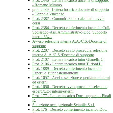
Prot. 2440 - Lettera incarico docente di sopporto
- Romano Mimmo
prot. 2439 - Lettera incarico docente di supporto
- Coppola Vincenzo
Prot. 2387 - Comunicazione calendario avvio
corsi
Prot. 2384 - Decreto conferimento incarichi Coll.
Scolastico-Ass. Amministrativo-Doc. Supporto
interni 384 -
Avviso selezione interna A.A./C.S./Docente di
supporto
Prot. 2207 - Decreto avvio procedura selezione
interna A. A./C.S./Docente di supporto
Prot. 2107 - Lettera incarico tutor Gianella C.
Prot. 2106 - Lettera incarico tutor Turioni L.
Prot. 1889 - Decreto conferimento incarichi
Esperti e Tutor esterni/interni
Prot. 1657 - Avviso selezione esperti/tutor interni
ed esterni
Prot. 1656 - Decreto avvio procedura selezione
esperti/tutor interni/esterni
Prot. 177 - Lettera incarico Doc. supporto - Pinali
R.
Situazione occupazionale Scintille S.r.l.
Prot. 176 - Decreto conferimento incarico Doc.