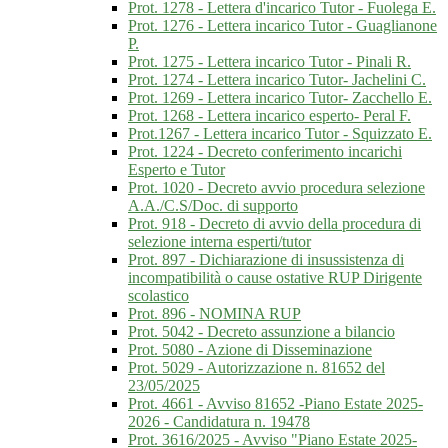
Prot. 1278 - Lettera d'incarico Tutor - Fuolega E.
Prot. 1276 - Lettera incarico Tutor - Guaglianone
P.
Prot. 1275 - Lettera incarico Tutor - Pinali R.
Prot. 1274 - Lettera incarico Tutor- Jachelini C.
Prot. 1269 - Lettera incarico Tutor- Zacchello E.
Prot. 1268 - Lettera incarico esperto- Peral F.
Prot.1267 - Lettera incarico Tutor - Squizzato E.
Prot. 1224 - Decreto conferimento incarichi
Esperto e Tutor
Prot. 1020 - Decreto avvio procedura selezione
A.A./C.S/Doc. di supporto
Prot. 918 - Decreto di avvio della procedura di
selezione interna esperti/tutor
Prot. 897 - Dichiarazione di insussistenza di
incompatibilità o cause ostative RUP Dirigente
scolastico
Prot. 896 - NOMINA RUP
Prot. 5042 - Decreto assunzione a bilancio
Prot. 5080 - Azione di Disseminazione
Prot. 5029 - Autorizzazione n. 81652 del
23/05/2025
Prot. 4661 - Avviso 81652 -Piano Estate 2025-
2026 - Candidatura n. 19478
Prot. 3616/2025 - Avviso "Piano Estate 2025-