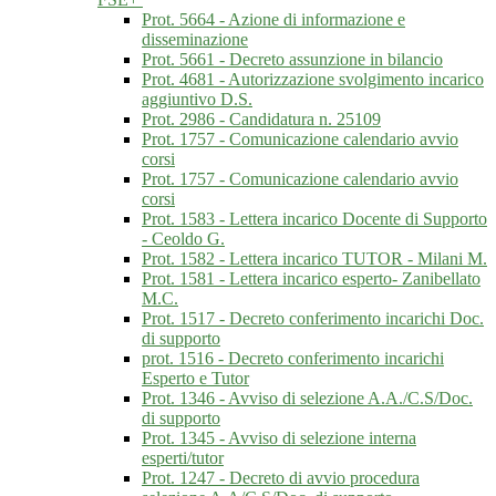
Prot. 5664 - Azione di informazione e
disseminazione
Prot. 5661 - Decreto assunzione in bilancio
Prot. 4681 - Autorizzazione svolgimento incarico
aggiuntivo D.S.
Prot. 2986 - Candidatura n. 25109
Prot. 1757 - Comunicazione calendario avvio
corsi
Prot. 1757 - Comunicazione calendario avvio
corsi
Prot. 1583 - Lettera incarico Docente di Supporto
- Ceoldo G.
Prot. 1582 - Lettera incarico TUTOR - Milani M.
Prot. 1581 - Lettera incarico esperto- Zanibellato
M.C.
Prot. 1517 - Decreto conferimento incarichi Doc.
di supporto
prot. 1516 - Decreto conferimento incarichi
Esperto e Tutor
Prot. 1346 - Avviso di selezione A.A./C.S/Doc.
di supporto
Prot. 1345 - Avviso di selezione interna
esperti/tutor
Prot. 1247 - Decreto di avvio procedura