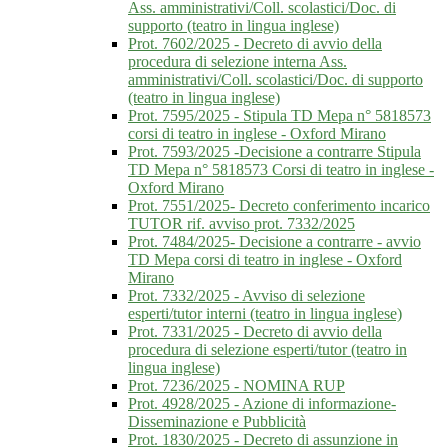
Ass. amministrativi/Coll. scolastici/Doc. di
supporto (teatro in lingua inglese)
Prot. 7602/2025 - Decreto di avvio della
procedura di selezione interna Ass.
amministrativi/Coll. scolastici/Doc. di supporto
(teatro in lingua inglese)
Prot. 7595/2025 - Stipula TD Mepa n° 5818573
corsi di teatro in inglese - Oxford Mirano
Prot. 7593/2025 -Decisione a contrarre Stipula
TD Mepa n° 5818573 Corsi di teatro in inglese -
Oxford Mirano
Prot. 7551/2025- Decreto conferimento incarico
TUTOR rif. avviso prot. 7332/2025
Prot. 7484/2025- Decisione a contrarre - avvio
TD Mepa corsi di teatro in inglese - Oxford
Mirano
Prot. 7332/2025 - Avviso di selezione
esperti/tutor interni (teatro in lingua inglese)
Prot. 7331/2025 - Decreto di avvio della
procedura di selezione esperti/tutor (teatro in
lingua inglese)
Prot. 7236/2025 - NOMINA RUP
Prot. 4928/2025 - Azione di informazione-
Disseminazione e Pubblicità
Prot. 1830/2025 - Decreto di assunzione in