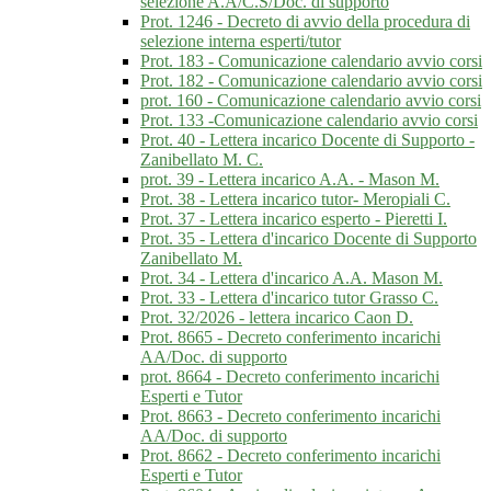
selezione A.A/C.S/Doc. di supporto
Prot. 1246 - Decreto di avvio della procedura di
selezione interna esperti/tutor
Prot. 183 - Comunicazione calendario avvio corsi
Prot. 182 - Comunicazione calendario avvio corsi
prot. 160 - Comunicazione calendario avvio corsi
Prot. 133 -Comunicazione calendario avvio corsi
Prot. 40 - Lettera incarico Docente di Supporto -
Zanibellato M. C.
prot. 39 - Lettera incarico A.A. - Mason M.
Prot. 38 - Lettera incarico tutor- Meropiali C.
Prot. 37 - Lettera incarico esperto - Pieretti I.
Prot. 35 - Lettera d'incarico Docente di Supporto
Zanibellato M.
Prot. 34 - Lettera d'incarico A.A. Mason M.
Prot. 33 - Lettera d'incarico tutor Grasso C.
Prot. 32/2026 - lettera incarico Caon D.
Prot. 8665 - Decreto conferimento incarichi
AA/Doc. di supporto
prot. 8664 - Decreto conferimento incarichi
Esperti e Tutor
Prot. 8663 - Decreto conferimento incarichi
AA/Doc. di supporto
Prot. 8662 - Decreto conferimento incarichi
Esperti e Tutor