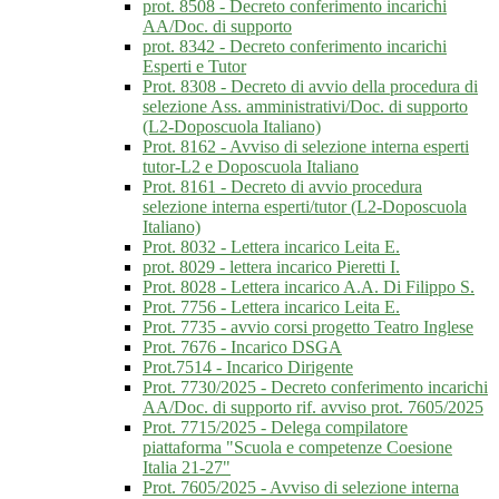
prot. 8508 - Decreto conferimento incarichi
AA/Doc. di supporto
prot. 8342 - Decreto conferimento incarichi
Esperti e Tutor
Prot. 8308 - Decreto di avvio della procedura di
selezione Ass. amministrativi/Doc. di supporto
(L2-Doposcuola Italiano)
Prot. 8162 - Avviso di selezione interna esperti
tutor-L2 e Doposcuola Italiano
Prot. 8161 - Decreto di avvio procedura
selezione interna esperti/tutor (L2-Doposcuola
Italiano)
Prot. 8032 - Lettera incarico Leita E.
prot. 8029 - lettera incarico Pieretti I.
Prot. 8028 - Lettera incarico A.A. Di Filippo S.
Prot. 7756 - Lettera incarico Leita E.
Prot. 7735 - avvio corsi progetto Teatro Inglese
Prot. 7676 - Incarico DSGA
Prot.7514 - Incarico Dirigente
Prot. 7730/2025 - Decreto conferimento incarichi
AA/Doc. di supporto rif. avviso prot. 7605/2025
Prot. 7715/2025 - Delega compilatore
piattaforma "Scuola e competenze Coesione
Italia 21-27"
Prot. 7605/2025 - Avviso di selezione interna