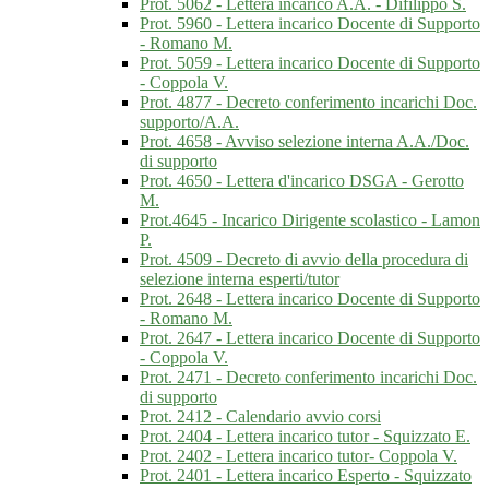
Prot. 5062 - Lettera incarico A.A. - Difilippo S.
Prot. 5960 - Lettera incarico Docente di Supporto
- Romano M.
Prot. 5059 - Lettera incarico Docente di Supporto
- Coppola V.
Prot. 4877 - Decreto conferimento incarichi Doc.
supporto/A.A.
Prot. 4658 - Avviso selezione interna A.A./Doc.
di supporto
Prot. 4650 - Lettera d'incarico DSGA - Gerotto
M.
Prot.4645 - Incarico Dirigente scolastico - Lamon
P.
Prot. 4509 - Decreto di avvio della procedura di
selezione interna esperti/tutor
Prot. 2648 - Lettera incarico Docente di Supporto
- Romano M.
Prot. 2647 - Lettera incarico Docente di Supporto
- Coppola V.
Prot. 2471 - Decreto conferimento incarichi Doc.
di supporto
Prot. 2412 - Calendario avvio corsi
Prot. 2404 - Lettera incarico tutor - Squizzato E.
Prot. 2402 - Lettera incarico tutor- Coppola V.
Prot. 2401 - Lettera incarico Esperto - Squizzato