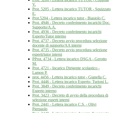
V.
Prot. 5205 - Lettera incarico TUTOR - Squizzato
E.
Prot.5204 - Lettera incarico tutor - Biasiolo C.
Prot. 4946 - Decreto conferimento incarichi Doc.
Supporto/A.A.
Prot. 4936 - Decreto conferimento incarichi
Esperto/Tutor interno
Prot. 4737 - Decreto avvio procedura selezione
docente di supporto/AA interni
Prot. 4735 - Decreto avvio procedura selezione
esperti/tutor interni
PProt. 4734 - Lettera incarico DSGA - Gerotto
M.
Prot. 4721 - Incarico Dirigente scolastico -
Lamon P.
prot. 4456 - Lettera incarico tutor - Gianella C.
Prot. 4446 - Lettera incarico Esperto- Turioni L.
Prot. 3849 - Decreto conferimento incarichi
Esperto interno
Prot. 3423 - Decreto di avvio della procedura di
selezione esperti interni
Prot. 2441 - Lettera incarico C.S. - Olivi
Pierpaolo