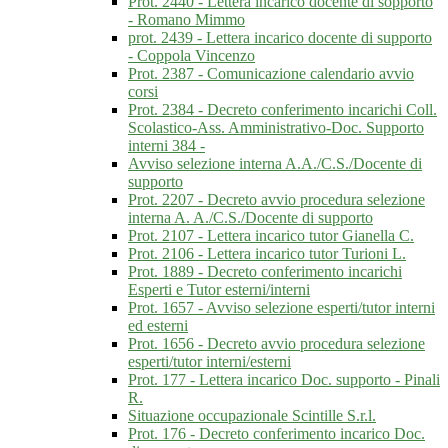
Prot. 2440 - Lettera incarico docente di sopporto
- Romano Mimmo
prot. 2439 - Lettera incarico docente di supporto
- Coppola Vincenzo
Prot. 2387 - Comunicazione calendario avvio
corsi
Prot. 2384 - Decreto conferimento incarichi Coll.
Scolastico-Ass. Amministrativo-Doc. Supporto
interni 384 -
Avviso selezione interna A.A./C.S./Docente di
supporto
Prot. 2207 - Decreto avvio procedura selezione
interna A. A./C.S./Docente di supporto
Prot. 2107 - Lettera incarico tutor Gianella C.
Prot. 2106 - Lettera incarico tutor Turioni L.
Prot. 1889 - Decreto conferimento incarichi
Esperti e Tutor esterni/interni
Prot. 1657 - Avviso selezione esperti/tutor interni
ed esterni
Prot. 1656 - Decreto avvio procedura selezione
esperti/tutor interni/esterni
Prot. 177 - Lettera incarico Doc. supporto - Pinali
R.
Situazione occupazionale Scintille S.r.l.
Prot. 176 - Decreto conferimento incarico Doc.