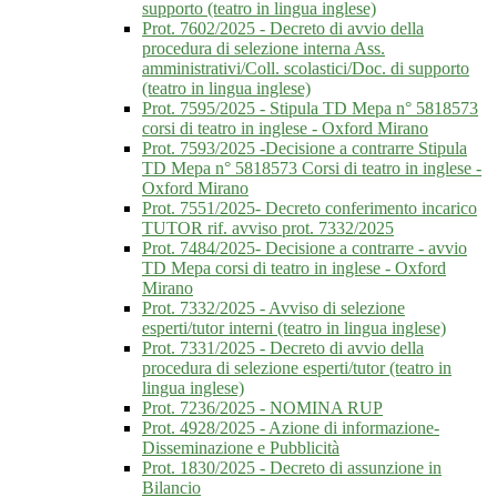
supporto (teatro in lingua inglese)
Prot. 7602/2025 - Decreto di avvio della
procedura di selezione interna Ass.
amministrativi/Coll. scolastici/Doc. di supporto
(teatro in lingua inglese)
Prot. 7595/2025 - Stipula TD Mepa n° 5818573
corsi di teatro in inglese - Oxford Mirano
Prot. 7593/2025 -Decisione a contrarre Stipula
TD Mepa n° 5818573 Corsi di teatro in inglese -
Oxford Mirano
Prot. 7551/2025- Decreto conferimento incarico
TUTOR rif. avviso prot. 7332/2025
Prot. 7484/2025- Decisione a contrarre - avvio
TD Mepa corsi di teatro in inglese - Oxford
Mirano
Prot. 7332/2025 - Avviso di selezione
esperti/tutor interni (teatro in lingua inglese)
Prot. 7331/2025 - Decreto di avvio della
procedura di selezione esperti/tutor (teatro in
lingua inglese)
Prot. 7236/2025 - NOMINA RUP
Prot. 4928/2025 - Azione di informazione-
Disseminazione e Pubblicità
Prot. 1830/2025 - Decreto di assunzione in
Bilancio