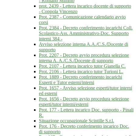
- Romano Mimmo
prot. 2439 - Lettera incarico docente di supporto
- Coppola Vincenzo
Prot. 2387 - Comunicazione calendario avvio
corsi
Prot. 2384 - Decreto conferimento incarichi Coll.
Scolastico-Ass. Amministrativo-Doc. Supporto
interni 384 -
Avviso selezione interna A.A./C.S./Docente di
supporto
Prot. 2207 - Decreto avvio procedura selezione
interna A. A./C.S./Docente di supporto
Prot. 2107 - Lettera incarico tutor Gianella C.
Prot. 2106 - Lettera incarico tutor Turioni L.
Prot. 1889 - Decreto conferimento incarichi
Esperti e Tutor esterni/interni
Prot. 1657 - Avviso selezione esperti/tutor interni
ed esterni
Prot. 1656 - Decreto avvio procedura selezione
esperti/tutor interni/esterni
Prot. 177 - Lettera incarico Doc. supporto - Pinali
R.
Situazione occupazionale Scintille S.r.l.
Prot. 176 - Decreto conferimento incarico Doc.
di supporto