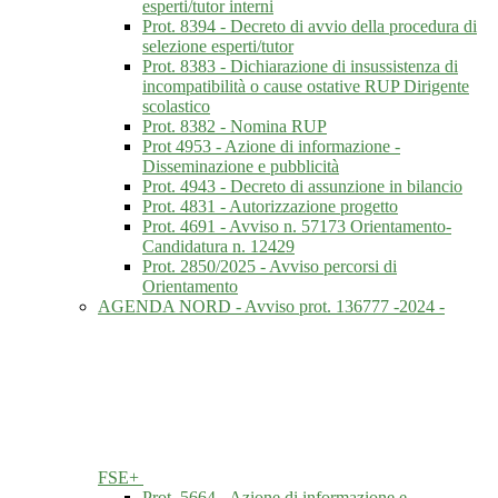
esperti/tutor interni
Prot. 8394 - Decreto di avvio della procedura di
selezione esperti/tutor
Prot. 8383 - Dichiarazione di insussistenza di
incompatibilità o cause ostative RUP Dirigente
scolastico
Prot. 8382 - Nomina RUP
Prot 4953 - Azione di informazione -
Disseminazione e pubblicità
Prot. 4943 - Decreto di assunzione in bilancio
Prot. 4831 - Autorizzazione progetto
Prot. 4691 - Avviso n. 57173 Orientamento-
Candidatura n. 12429
Prot. 2850/2025 - Avviso percorsi di
Orientamento
AGENDA NORD - Avviso prot. 136777 -2024 -
FSE+
Prot. 5664 - Azione di informazione e