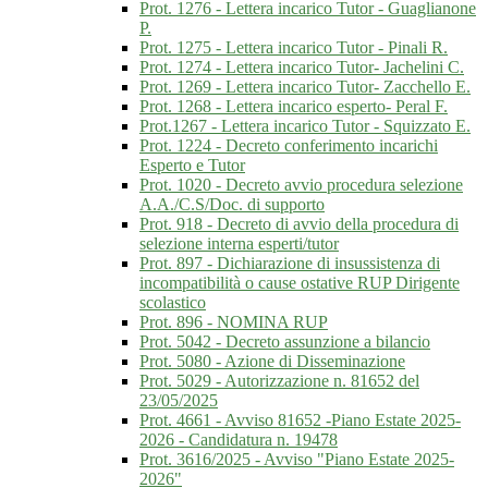
Prot. 1276 - Lettera incarico Tutor - Guaglianone
P.
Prot. 1275 - Lettera incarico Tutor - Pinali R.
Prot. 1274 - Lettera incarico Tutor- Jachelini C.
Prot. 1269 - Lettera incarico Tutor- Zacchello E.
Prot. 1268 - Lettera incarico esperto- Peral F.
Prot.1267 - Lettera incarico Tutor - Squizzato E.
Prot. 1224 - Decreto conferimento incarichi
Esperto e Tutor
Prot. 1020 - Decreto avvio procedura selezione
A.A./C.S/Doc. di supporto
Prot. 918 - Decreto di avvio della procedura di
selezione interna esperti/tutor
Prot. 897 - Dichiarazione di insussistenza di
incompatibilità o cause ostative RUP Dirigente
scolastico
Prot. 896 - NOMINA RUP
Prot. 5042 - Decreto assunzione a bilancio
Prot. 5080 - Azione di Disseminazione
Prot. 5029 - Autorizzazione n. 81652 del
23/05/2025
Prot. 4661 - Avviso 81652 -Piano Estate 2025-
2026 - Candidatura n. 19478
Prot. 3616/2025 - Avviso "Piano Estate 2025-
2026"