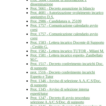
disseminazione
Prot. 5661 - Decreto assunzione in bilancio
Prot. 4681 - Autorizzazione svolgimento incarico
aggiuntivo D.S.
Prot. 2986 - Candidatura n. 25109
Prot. 1757 - Comunicazione calendario avvio
corsi
Prot. 1757 - Comunicazione calendario avvio
corsi
Prot. 1583 - Lettera incarico Docente di Supporto
- Ceoldo G.
Prot. 1582 - Lettera incarico TUTOR - Milani M.
Prot. 1581 - Lettera incarico esperto- Zanibellato
M.C.
Prot. 1517 - Decreto conferimento incarichi Doc.
di supporto
prot. 1516 - Decreto conferimento incarichi
Esperto e Tutor
Prot. 1346 - Avviso di selezione A.A./C.S/Doc.
di supporto
Prot. 1345 - Avviso di selezione interna
esperti/tutor
Prot. 1247 - Decreto di avvio procedura
selezione A.A/C.S/Doc. di supporto