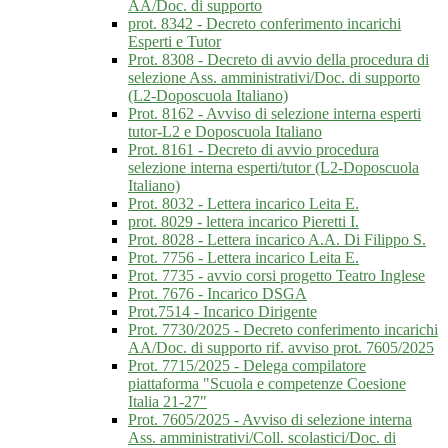
AA/Doc. di supporto
prot. 8342 - Decreto conferimento incarichi
Esperti e Tutor
Prot. 8308 - Decreto di avvio della procedura di
selezione Ass. amministrativi/Doc. di supporto
(L2-Doposcuola Italiano)
Prot. 8162 - Avviso di selezione interna esperti
tutor-L2 e Doposcuola Italiano
Prot. 8161 - Decreto di avvio procedura
selezione interna esperti/tutor (L2-Doposcuola
Italiano)
Prot. 8032 - Lettera incarico Leita E.
prot. 8029 - lettera incarico Pieretti I.
Prot. 8028 - Lettera incarico A.A. Di Filippo S.
Prot. 7756 - Lettera incarico Leita E.
Prot. 7735 - avvio corsi progetto Teatro Inglese
Prot. 7676 - Incarico DSGA
Prot.7514 - Incarico Dirigente
Prot. 7730/2025 - Decreto conferimento incarichi
AA/Doc. di supporto rif. avviso prot. 7605/2025
Prot. 7715/2025 - Delega compilatore
piattaforma "Scuola e competenze Coesione
Italia 21-27"
Prot. 7605/2025 - Avviso di selezione interna
Ass. amministrativi/Coll. scolastici/Doc. di