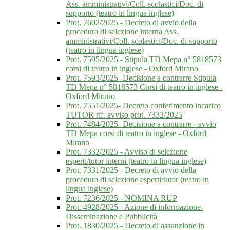
Ass. amministrativi/Coll. scolastici/Doc. di
supporto (teatro in lingua inglese)
Prot. 7602/2025 - Decreto di avvio della
procedura di selezione interna Ass.
amministrativi/Coll. scolastici/Doc. di supporto
(teatro in lingua inglese)
Prot. 7595/2025 - Stipula TD Mepa n° 5818573
corsi di teatro in inglese - Oxford Mirano
Prot. 7593/2025 -Decisione a contrarre Stipula
TD Mepa n° 5818573 Corsi di teatro in inglese -
Oxford Mirano
Prot. 7551/2025- Decreto conferimento incarico
TUTOR rif. avviso prot. 7332/2025
Prot. 7484/2025- Decisione a contrarre - avvio
TD Mepa corsi di teatro in inglese - Oxford
Mirano
Prot. 7332/2025 - Avviso di selezione
esperti/tutor interni (teatro in lingua inglese)
Prot. 7331/2025 - Decreto di avvio della
procedura di selezione esperti/tutor (teatro in
lingua inglese)
Prot. 7236/2025 - NOMINA RUP
Prot. 4928/2025 - Azione di informazione-
Disseminazione e Pubblicità
Prot. 1830/2025 - Decreto di assunzione in