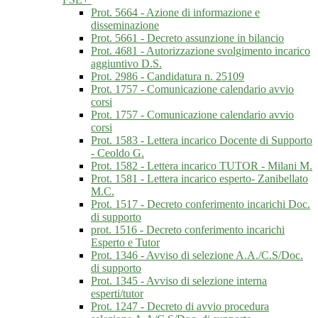
Prot. 5664 - Azione di informazione e
disseminazione
Prot. 5661 - Decreto assunzione in bilancio
Prot. 4681 - Autorizzazione svolgimento incarico
aggiuntivo D.S.
Prot. 2986 - Candidatura n. 25109
Prot. 1757 - Comunicazione calendario avvio
corsi
Prot. 1757 - Comunicazione calendario avvio
corsi
Prot. 1583 - Lettera incarico Docente di Supporto
- Ceoldo G.
Prot. 1582 - Lettera incarico TUTOR - Milani M.
Prot. 1581 - Lettera incarico esperto- Zanibellato
M.C.
Prot. 1517 - Decreto conferimento incarichi Doc.
di supporto
prot. 1516 - Decreto conferimento incarichi
Esperto e Tutor
Prot. 1346 - Avviso di selezione A.A./C.S/Doc.
di supporto
Prot. 1345 - Avviso di selezione interna
esperti/tutor
Prot. 1247 - Decreto di avvio procedura