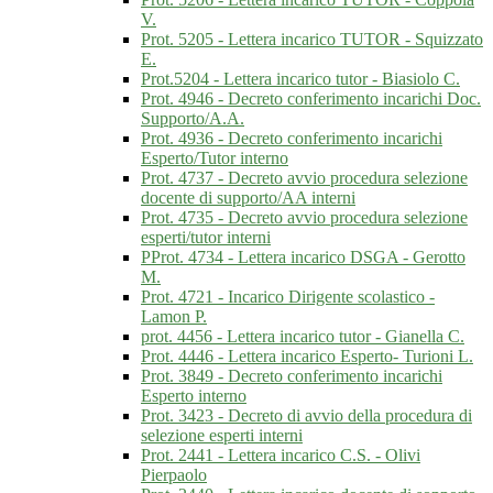
V.
Prot. 5205 - Lettera incarico TUTOR - Squizzato
E.
Prot.5204 - Lettera incarico tutor - Biasiolo C.
Prot. 4946 - Decreto conferimento incarichi Doc.
Supporto/A.A.
Prot. 4936 - Decreto conferimento incarichi
Esperto/Tutor interno
Prot. 4737 - Decreto avvio procedura selezione
docente di supporto/AA interni
Prot. 4735 - Decreto avvio procedura selezione
esperti/tutor interni
PProt. 4734 - Lettera incarico DSGA - Gerotto
M.
Prot. 4721 - Incarico Dirigente scolastico -
Lamon P.
prot. 4456 - Lettera incarico tutor - Gianella C.
Prot. 4446 - Lettera incarico Esperto- Turioni L.
Prot. 3849 - Decreto conferimento incarichi
Esperto interno
Prot. 3423 - Decreto di avvio della procedura di
selezione esperti interni
Prot. 2441 - Lettera incarico C.S. - Olivi
Pierpaolo