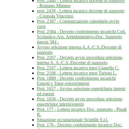
Prot. 2440 - Lettera incarico docente di sopporto
- Romano Mimmo
prot. 2439 - Lettera incarico docente di supporto
- Coppola Vincenzo
Prot. 2387 - Comunicazione calendario avvio
corsi
Prot. 2384 - Decreto conferimento incarichi Coll.
Scolastico-Ass. Amministrativo-Doc. Supporto
interni 384 -
Avviso selezione interna A.A./C.S./Docente di
supporto
Prot. 2207 - Decreto avvio procedura selezione
interna A. A./C.S./Docente di supporto
Prot. 2107 - Lettera incarico tutor Gianella C.
Prot. 2106 - Lettera incarico tutor Turioni L.
Prot. 1889 - Decreto conferimento incarichi
Esperti e Tutor esterni/interni
Prot. 1657 - Avviso selezione esperti/tutor interni
ed esterni
Prot. 1656 - Decreto avvio procedura selezione
esperti/tutor interni/esterni
Prot. 177 - Lettera incarico Doc. supporto - Pinali
R.
Situazione occupazionale Scintille S.r.l.
Prot. 176 - Decreto conferimento incarico Doc.