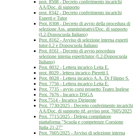
prot. 8508 - Decreto conferimento incarichi
AA/Doc. di supporto
prot. 8342 - Decreto conferimento incarichi
Esperti e Tutor
Prot. 8308 - Decreto di avvio della procedura di
selezione Ass. amministrativi/Doc. di supporto
(L2-Doposcuola Italiano)
Prot. 8162 - Avviso di selezione interna esperti
tutor-L2 e Doposcuola Italiano
Prot. 8161 - Decreto di avvio procedura
selezione interna esperti/tutor (L2-Doposcuola
Italiano)
Prot. 8032 - Lettera incarico Leita E.
prot. 8029 - lettera incarico Pieretti I.
Prot. 8028 - Lettera incarico A.A. Di Filippo S.
Prot. 7756 - Lettera incarico Leita E.
Prot. 7735 - avvio corsi progetto Teatro Inglese
Prot. 7676 - Incarico DSGA
Prot.7514 - Incarico Dirigente
Prot. 7730/2025 - Decreto conferimento incarichi
AA/Doc. di supporto rif. avviso prot. 7605/2025
Prot. 7715/2025 - Delega compilatore
piattaforma "Scuola e competenze Coesione
Italia 21-27"
Prot. 7605/2025 - Avviso di selezione interna