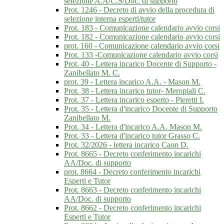
selezione A.A/C.S/Doc. di supporto
Prot. 1246 - Decreto di avvio della procedura di
selezione interna esperti/tutor
Prot. 183 - Comunicazione calendario avvio corsi
Prot. 182 - Comunicazione calendario avvio corsi
prot. 160 - Comunicazione calendario avvio corsi
Prot. 133 -Comunicazione calendario avvio corsi
Prot. 40 - Lettera incarico Docente di Supporto -
Zanibellato M. C.
prot. 39 - Lettera incarico A.A. - Mason M.
Prot. 38 - Lettera incarico tutor- Meropiali C.
Prot. 37 - Lettera incarico esperto - Pieretti I.
Prot. 35 - Lettera d'incarico Docente di Supporto
Zanibellato M.
Prot. 34 - Lettera d'incarico A.A. Mason M.
Prot. 33 - Lettera d'incarico tutor Grasso C.
Prot. 32/2026 - lettera incarico Caon D.
Prot. 8665 - Decreto conferimento incarichi
AA/Doc. di supporto
prot. 8664 - Decreto conferimento incarichi
Esperti e Tutor
Prot. 8663 - Decreto conferimento incarichi
AA/Doc. di supporto
Prot. 8662 - Decreto conferimento incarichi
Esperti e Tutor