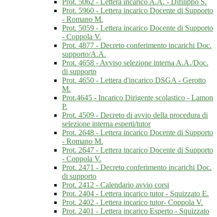
Prot. 5062 - Lettera incarico A.A. - Difilippo S.
Prot. 5960 - Lettera incarico Docente di Supporto
- Romano M.
Prot. 5059 - Lettera incarico Docente di Supporto
- Coppola V.
Prot. 4877 - Decreto conferimento incarichi Doc.
supporto/A.A.
Prot. 4658 - Avviso selezione interna A.A./Doc.
di supporto
Prot. 4650 - Lettera d'incarico DSGA - Gerotto
M.
Prot.4645 - Incarico Dirigente scolastico - Lamon
P.
Prot. 4509 - Decreto di avvio della procedura di
selezione interna esperti/tutor
Prot. 2648 - Lettera incarico Docente di Supporto
- Romano M.
Prot. 2647 - Lettera incarico Docente di Supporto
- Coppola V.
Prot. 2471 - Decreto conferimento incarichi Doc.
di supporto
Prot. 2412 - Calendario avvio corsi
Prot. 2404 - Lettera incarico tutor - Squizzato E.
Prot. 2402 - Lettera incarico tutor- Coppola V.
Prot. 2401 - Lettera incarico Esperto - Squizzato