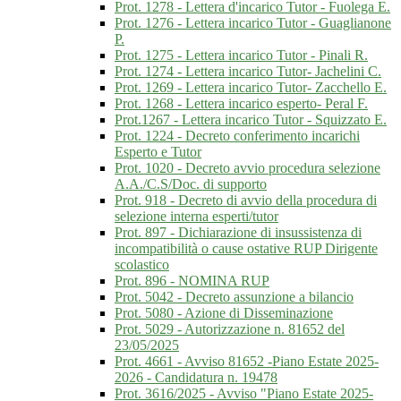
Prot. 1278 - Lettera d'incarico Tutor - Fuolega E.
Prot. 1276 - Lettera incarico Tutor - Guaglianone
P.
Prot. 1275 - Lettera incarico Tutor - Pinali R.
Prot. 1274 - Lettera incarico Tutor- Jachelini C.
Prot. 1269 - Lettera incarico Tutor- Zacchello E.
Prot. 1268 - Lettera incarico esperto- Peral F.
Prot.1267 - Lettera incarico Tutor - Squizzato E.
Prot. 1224 - Decreto conferimento incarichi
Esperto e Tutor
Prot. 1020 - Decreto avvio procedura selezione
A.A./C.S/Doc. di supporto
Prot. 918 - Decreto di avvio della procedura di
selezione interna esperti/tutor
Prot. 897 - Dichiarazione di insussistenza di
incompatibilità o cause ostative RUP Dirigente
scolastico
Prot. 896 - NOMINA RUP
Prot. 5042 - Decreto assunzione a bilancio
Prot. 5080 - Azione di Disseminazione
Prot. 5029 - Autorizzazione n. 81652 del
23/05/2025
Prot. 4661 - Avviso 81652 -Piano Estate 2025-
2026 - Candidatura n. 19478
Prot. 3616/2025 - Avviso "Piano Estate 2025-