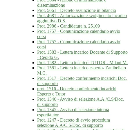
disseminazione
Prot. 5661 - Decreto assunzione in bilancio
Prot. 4681 - Autorizzazione svolgimento incarico
aggiuntivo D.S.
Prot. 2986 - Candidatura n. 25109
Prot. 1757 - Comunicazione calendario avvio
corsi
Prot. 1757 - Comunicazione calendario avvio
corsi
Prot. 1583 - Lettera incarico Docente di Supporto
- Ceoldo G.
Prot. 1582 - Lettera incarico TUTOR - Milani M.
Prot. 1581 - Lettera incarico esperto- Zanibellato
M.C.
Prot. 1517 - Decreto conferimento incarichi Doc.
di supporto
prot. 1516 - Decreto conferimento incarichi
Esperto e Tutor
Prot. 1346 - Avviso di selezione A.A./C.S/Doc.
di supporto
Prot. 1345 - Avviso di selezione interna
esperti/tutor
Prot. 1247 - Decreto di avvio procedura
selezione A.A/C.S/Doc. di supporto