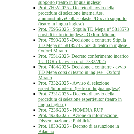
supporto (teatro in lingua inglese)
Prot. 7602/2025 - Decreto di avvio della
procedura di selezione interna Ass.
amministrativi/Coll. scolastici/Doc. di supporto
(teatro in lingua inglese)
Prot. 7595/2025 - Stipula TD Mepa n° 5818573
corsi di teatro in inglese - Oxford Mirano
Prot. 7593/2025 -Decisione a contrarre Stipula
TD Mepa n° 5818573 Corsi di teatro in inglese -
Oxford Mirano
Prot. 7551/2025- Decreto conferimento incarico
TUTOR rif. avviso prot. 7332/2025
Prot. 7484/2025- Decisione a contrarre - avvio
TD Mepa corsi di teatro in inglese - Oxford
Mirano
Prot. 7332/2025 - Avviso di selezione
esperti/tutor interni (teatro in lingua inglese)
Prot. 7331/2025 - Decreto di avvio della
procedura di selezione esperti/tutor (teatro in
lingua inglese)
Prot. 7236/2025 - NOMINA RUP
Prot. 4928/2025 - Azione di informazione-
Disseminazione e Pubblicità
Prot. 1830/2025 - Decreto di assunzione in
Bilancio