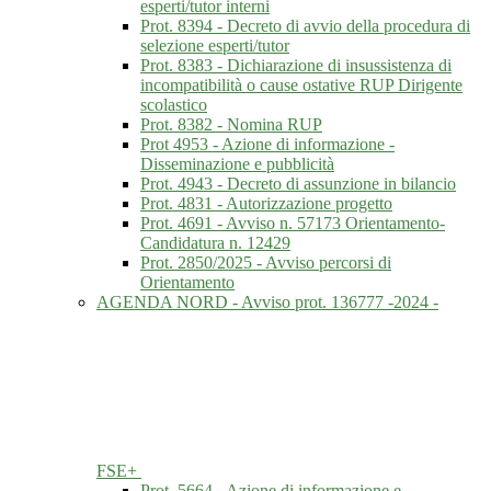
esperti/tutor interni
Prot. 8394 - Decreto di avvio della procedura di
selezione esperti/tutor
Prot. 8383 - Dichiarazione di insussistenza di
incompatibilità o cause ostative RUP Dirigente
scolastico
Prot. 8382 - Nomina RUP
Prot 4953 - Azione di informazione -
Disseminazione e pubblicità
Prot. 4943 - Decreto di assunzione in bilancio
Prot. 4831 - Autorizzazione progetto
Prot. 4691 - Avviso n. 57173 Orientamento-
Candidatura n. 12429
Prot. 2850/2025 - Avviso percorsi di
Orientamento
AGENDA NORD - Avviso prot. 136777 -2024 -
FSE+
Prot. 5664 - Azione di informazione e