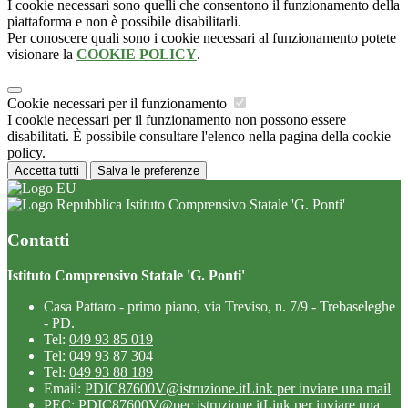
I cookie necessari sono quelli che consentono il funzionamento della
piattaforma e non è possibile disabilitarli.
Per conoscere quali sono i cookie necessari al funzionamento potete
visionare la
COOKIE POLICY
.
Cookie necessari per il funzionamento
I cookie necessari per il funzionamento non possono essere
disabilitati. È possibile consultare l'elenco nella pagina della cookie
policy.
Accetta tutti
Salva le preferenze
Istituto Comprensivo Statale 'G. Ponti'
Contatti
Istituto Comprensivo Statale 'G. Ponti'
Casa Pattaro - primo piano, via Treviso, n. 7/9 - Trebaseleghe
- PD.
Tel:
049 93 85 019
Tel:
049 93 87 304
Tel:
049 93 88 189
Email:
PDIC87600V@istruzione.it
Link per inviare una mail
PEC:
PDIC87600V@pec.istruzione.it
Link per inviare una