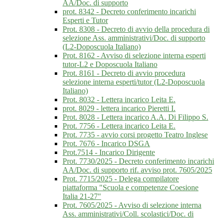
AA/Doc. di supporto
prot. 8342 - Decreto conferimento incarichi
Esperti e Tutor
Prot. 8308 - Decreto di avvio della procedura di
selezione Ass. amministrativi/Doc. di supporto
(L2-Doposcuola Italiano)
Prot. 8162 - Avviso di selezione interna esperti
tutor-L2 e Doposcuola Italiano
Prot. 8161 - Decreto di avvio procedura
selezione interna esperti/tutor (L2-Doposcuola
Italiano)
Prot. 8032 - Lettera incarico Leita E.
prot. 8029 - lettera incarico Pieretti I.
Prot. 8028 - Lettera incarico A.A. Di Filippo S.
Prot. 7756 - Lettera incarico Leita E.
Prot. 7735 - avvio corsi progetto Teatro Inglese
Prot. 7676 - Incarico DSGA
Prot.7514 - Incarico Dirigente
Prot. 7730/2025 - Decreto conferimento incarichi
AA/Doc. di supporto rif. avviso prot. 7605/2025
Prot. 7715/2025 - Delega compilatore
piattaforma "Scuola e competenze Coesione
Italia 21-27"
Prot. 7605/2025 - Avviso di selezione interna
Ass. amministrativi/Coll. scolastici/Doc. di