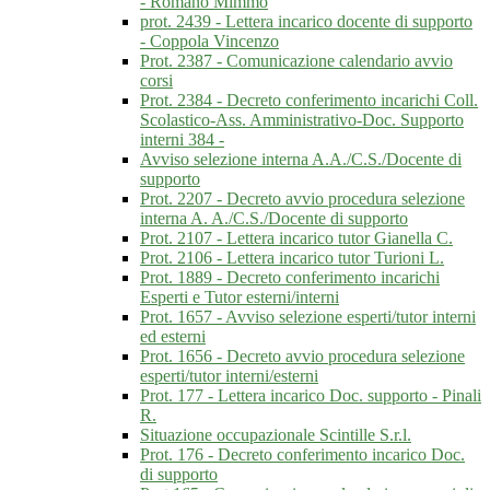
- Romano Mimmo
prot. 2439 - Lettera incarico docente di supporto
- Coppola Vincenzo
Prot. 2387 - Comunicazione calendario avvio
corsi
Prot. 2384 - Decreto conferimento incarichi Coll.
Scolastico-Ass. Amministrativo-Doc. Supporto
interni 384 -
Avviso selezione interna A.A./C.S./Docente di
supporto
Prot. 2207 - Decreto avvio procedura selezione
interna A. A./C.S./Docente di supporto
Prot. 2107 - Lettera incarico tutor Gianella C.
Prot. 2106 - Lettera incarico tutor Turioni L.
Prot. 1889 - Decreto conferimento incarichi
Esperti e Tutor esterni/interni
Prot. 1657 - Avviso selezione esperti/tutor interni
ed esterni
Prot. 1656 - Decreto avvio procedura selezione
esperti/tutor interni/esterni
Prot. 177 - Lettera incarico Doc. supporto - Pinali
R.
Situazione occupazionale Scintille S.r.l.
Prot. 176 - Decreto conferimento incarico Doc.
di supporto