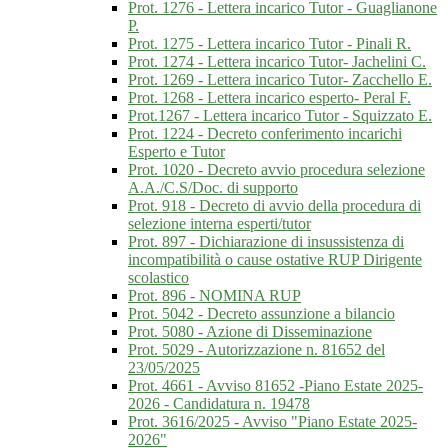
Prot. 1276 - Lettera incarico Tutor - Guaglianone
P.
Prot. 1275 - Lettera incarico Tutor - Pinali R.
Prot. 1274 - Lettera incarico Tutor- Jachelini C.
Prot. 1269 - Lettera incarico Tutor- Zacchello E.
Prot. 1268 - Lettera incarico esperto- Peral F.
Prot.1267 - Lettera incarico Tutor - Squizzato E.
Prot. 1224 - Decreto conferimento incarichi
Esperto e Tutor
Prot. 1020 - Decreto avvio procedura selezione
A.A./C.S/Doc. di supporto
Prot. 918 - Decreto di avvio della procedura di
selezione interna esperti/tutor
Prot. 897 - Dichiarazione di insussistenza di
incompatibilità o cause ostative RUP Dirigente
scolastico
Prot. 896 - NOMINA RUP
Prot. 5042 - Decreto assunzione a bilancio
Prot. 5080 - Azione di Disseminazione
Prot. 5029 - Autorizzazione n. 81652 del
23/05/2025
Prot. 4661 - Avviso 81652 -Piano Estate 2025-
2026 - Candidatura n. 19478
Prot. 3616/2025 - Avviso "Piano Estate 2025-
2026"