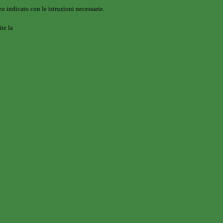
o indicato con le istruzioni necessarie.
ite la
Login Spaggiari