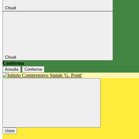
Chiudi
Chiudi
Conferma
Annulla
Conferma
close