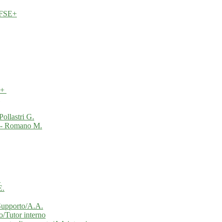
 FSE+
E+
Pollastri G.
to - Romano M.
.
E.
 Supporto/A.A.
o/Tutor interno