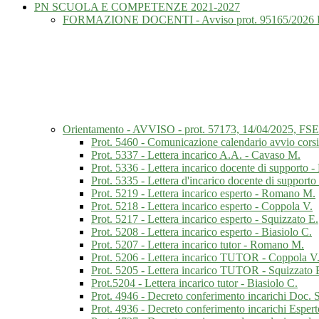
PN SCUOLA E COMPETENZE 2021-2027
FORMAZIONE DOCENTI - Avviso prot. 95165/2026
Orientamento - AVVISO - prot. 57173, 14/04/2025, FS
Prot. 5460 - Comunicazione calendario avvio corsi
Prot. 5337 - Lettera incarico A.A. - Cavaso M.
Prot. 5336 - Lettera incarico docente di supporto - 
Prot. 5335 - Lettera d'incarico docente di suppor
Prot. 5219 - Lettera incarico esperto - Romano M.
Prot. 5218 - Lettera incarico esperto - Coppola V.
Prot. 5217 - Lettera incarico esperto - Squizzato E.
Prot. 5208 - Lettera incarico esperto - Biasiolo C.
Prot. 5207 - Lettera incarico tutor - Romano M.
Prot. 5206 - Lettera incarico TUTOR - Coppola V
Prot. 5205 - Lettera incarico TUTOR - Squizzato 
Prot.5204 - Lettera incarico tutor - Biasiolo C.
Prot. 4946 - Decreto conferimento incarichi Doc.
Prot. 4936 - Decreto conferimento incarichi Espert