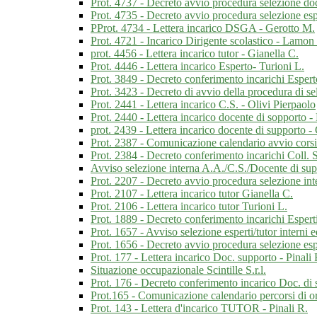
Prot. 4737 - Decreto avvio procedura selezione do
Prot. 4735 - Decreto avvio procedura selezione espe
PProt. 4734 - Lettera incarico DSGA - Gerotto M.
Prot. 4721 - Incarico Dirigente scolastico - Lamon 
prot. 4456 - Lettera incarico tutor - Gianella C.
Prot. 4446 - Lettera incarico Esperto- Turioni L.
Prot. 3849 - Decreto conferimento incarichi Espert
Prot. 3423 - Decreto di avvio della procedura di sel
Prot. 2441 - Lettera incarico C.S. - Olivi Pierpaolo
Prot. 2440 - Lettera incarico docente di sopport
prot. 2439 - Lettera incarico docente di supporto 
Prot. 2387 - Comunicazione calendario avvio corsi
Prot. 2384 - Decreto conferimento incarichi Coll. 
Avviso selezione interna A.A./C.S./Docente di su
Prot. 2207 - Decreto avvio procedura selezione in
Prot. 2107 - Lettera incarico tutor Gianella C.
Prot. 2106 - Lettera incarico tutor Turioni L.
Prot. 1889 - Decreto conferimento incarichi Esperti 
Prot. 1657 - Avviso selezione esperti/tutor interni e
Prot. 1656 - Decreto avvio procedura selezione esper
Prot. 177 - Lettera incarico Doc. supporto - Pinali 
Situazione occupazionale Scintille S.r.l.
Prot. 176 - Decreto conferimento incarico Doc. di
Prot.165 - Comunicazione calendario percorsi di o
Prot. 143 - Lettera d'incarico TUTOR - Pinali R.