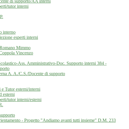
cente di supporto/AA interni
rti/tutor interni
P.
o interno
ezione esperti interni
o - Romano Mimmo
- Coppola Vincenzo
Scolastico-Ass. Amministrativo-Doc. Supporto interni 384 -
pporto
terna A. A./C.S./Docente di supporto
e Tutor esterni/interni
d esterni
ti/tutor interni/esterni
R.
 supporto
rientamento - Progetto "Andiamo avanti tutti insieme" D.M. 233