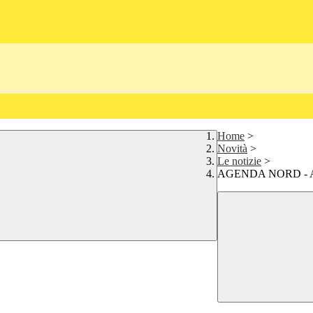
Home
>
Novità
>
Le notizie
>
AGENDA NORD - Avv