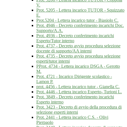
V.
Prot. 5205 - Lettera incarico TUTOR - Squizzato
E.
Prot.5204 - Lettera incarico tutor - Biasiolo C.
Prot. 4946 - Decreto conferimento incarichi Doc.
Supporto/A.A.
Prot. 4936 - Decreto conferimento incarichi
Esperto/Tutor interno
Prot. 4737 - Decreto avvio procedura selezione
docente di supporto/AA interni
Prot. 4735 - Decreto avvio procedura selezione
esperti/tutor interni
PProt. 4734 - Lettera incarico DSGA - Gerotto
M.
Prot. 4721 - Incarico Dirigente scolastico -
Lamon P.
prot. 4456 - Lettera incarico tutor - Gianella C.
Prot. 4446 - Lettera incarico Esperto- Turioni L.
Prot. 3849 - Decreto conferimento incarichi
Esperto interno
Prot. 3423 - Decreto di avvio della procedura di
selezione esperti interni
Prot. 2441 - Lettera incarico C.S. - Olivi
Pierpaolo