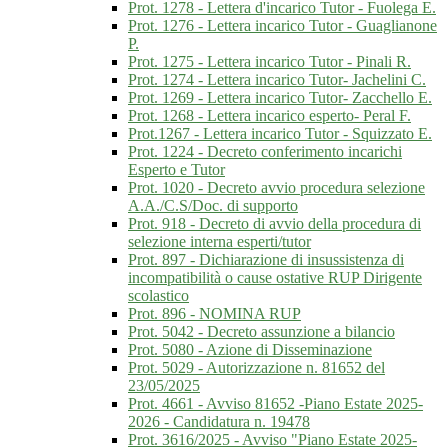
Prot. 1278 - Lettera d'incarico Tutor - Fuolega E.
Prot. 1276 - Lettera incarico Tutor - Guaglianone
P.
Prot. 1275 - Lettera incarico Tutor - Pinali R.
Prot. 1274 - Lettera incarico Tutor- Jachelini C.
Prot. 1269 - Lettera incarico Tutor- Zacchello E.
Prot. 1268 - Lettera incarico esperto- Peral F.
Prot.1267 - Lettera incarico Tutor - Squizzato E.
Prot. 1224 - Decreto conferimento incarichi
Esperto e Tutor
Prot. 1020 - Decreto avvio procedura selezione
A.A./C.S/Doc. di supporto
Prot. 918 - Decreto di avvio della procedura di
selezione interna esperti/tutor
Prot. 897 - Dichiarazione di insussistenza di
incompatibilità o cause ostative RUP Dirigente
scolastico
Prot. 896 - NOMINA RUP
Prot. 5042 - Decreto assunzione a bilancio
Prot. 5080 - Azione di Disseminazione
Prot. 5029 - Autorizzazione n. 81652 del
23/05/2025
Prot. 4661 - Avviso 81652 -Piano Estate 2025-
2026 - Candidatura n. 19478
Prot. 3616/2025 - Avviso "Piano Estate 2025-