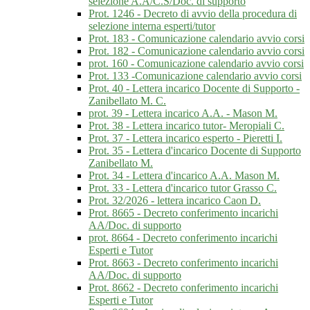
selezione A.A/C.S/Doc. di supporto
Prot. 1246 - Decreto di avvio della procedura di
selezione interna esperti/tutor
Prot. 183 - Comunicazione calendario avvio corsi
Prot. 182 - Comunicazione calendario avvio corsi
prot. 160 - Comunicazione calendario avvio corsi
Prot. 133 -Comunicazione calendario avvio corsi
Prot. 40 - Lettera incarico Docente di Supporto -
Zanibellato M. C.
prot. 39 - Lettera incarico A.A. - Mason M.
Prot. 38 - Lettera incarico tutor- Meropiali C.
Prot. 37 - Lettera incarico esperto - Pieretti I.
Prot. 35 - Lettera d'incarico Docente di Supporto
Zanibellato M.
Prot. 34 - Lettera d'incarico A.A. Mason M.
Prot. 33 - Lettera d'incarico tutor Grasso C.
Prot. 32/2026 - lettera incarico Caon D.
Prot. 8665 - Decreto conferimento incarichi
AA/Doc. di supporto
prot. 8664 - Decreto conferimento incarichi
Esperti e Tutor
Prot. 8663 - Decreto conferimento incarichi
AA/Doc. di supporto
Prot. 8662 - Decreto conferimento incarichi
Esperti e Tutor