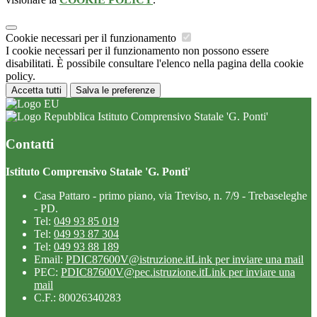
Cookie necessari per il funzionamento
I cookie necessari per il funzionamento non possono essere
disabilitati. È possibile consultare l'elenco nella pagina della cookie
policy.
Accetta tutti
Salva le preferenze
Istituto Comprensivo Statale 'G. Ponti'
Contatti
Istituto Comprensivo Statale 'G. Ponti'
Casa Pattaro - primo piano, via Treviso, n. 7/9 - Trebaseleghe
- PD.
Tel:
049 93 85 019
Tel:
049 93 87 304
Tel:
049 93 88 189
Email:
PDIC87600V@istruzione.it
Link per inviare una mail
PEC:
PDIC87600V@pec.istruzione.it
Link per inviare una
mail
C.F.: 80026340283