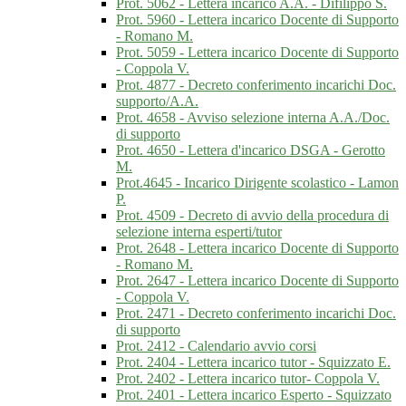
Prot. 5062 - Lettera incarico A.A. - Difilippo S.
Prot. 5960 - Lettera incarico Docente di Supporto
- Romano M.
Prot. 5059 - Lettera incarico Docente di Supporto
- Coppola V.
Prot. 4877 - Decreto conferimento incarichi Doc.
supporto/A.A.
Prot. 4658 - Avviso selezione interna A.A./Doc.
di supporto
Prot. 4650 - Lettera d'incarico DSGA - Gerotto
M.
Prot.4645 - Incarico Dirigente scolastico - Lamon
P.
Prot. 4509 - Decreto di avvio della procedura di
selezione interna esperti/tutor
Prot. 2648 - Lettera incarico Docente di Supporto
- Romano M.
Prot. 2647 - Lettera incarico Docente di Supporto
- Coppola V.
Prot. 2471 - Decreto conferimento incarichi Doc.
di supporto
Prot. 2412 - Calendario avvio corsi
Prot. 2404 - Lettera incarico tutor - Squizzato E.
Prot. 2402 - Lettera incarico tutor- Coppola V.
Prot. 2401 - Lettera incarico Esperto - Squizzato