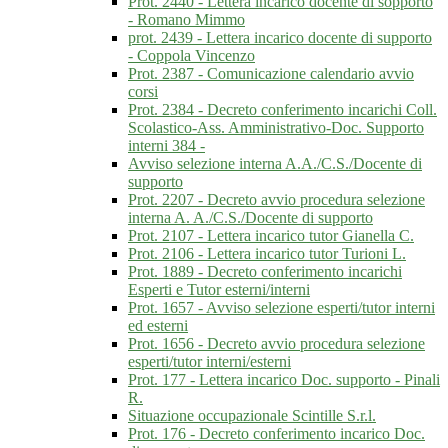
Prot. 2440 - Lettera incarico docente di sopporto
- Romano Mimmo
prot. 2439 - Lettera incarico docente di supporto
- Coppola Vincenzo
Prot. 2387 - Comunicazione calendario avvio
corsi
Prot. 2384 - Decreto conferimento incarichi Coll.
Scolastico-Ass. Amministrativo-Doc. Supporto
interni 384 -
Avviso selezione interna A.A./C.S./Docente di
supporto
Prot. 2207 - Decreto avvio procedura selezione
interna A. A./C.S./Docente di supporto
Prot. 2107 - Lettera incarico tutor Gianella C.
Prot. 2106 - Lettera incarico tutor Turioni L.
Prot. 1889 - Decreto conferimento incarichi
Esperti e Tutor esterni/interni
Prot. 1657 - Avviso selezione esperti/tutor interni
ed esterni
Prot. 1656 - Decreto avvio procedura selezione
esperti/tutor interni/esterni
Prot. 177 - Lettera incarico Doc. supporto - Pinali
R.
Situazione occupazionale Scintille S.r.l.
Prot. 176 - Decreto conferimento incarico Doc.