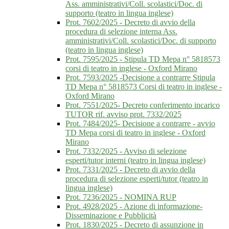
Ass. amministrativi/Coll. scolastici/Doc. di
supporto (teatro in lingua inglese)
Prot. 7602/2025 - Decreto di avvio della
procedura di selezione interna Ass.
amministrativi/Coll. scolastici/Doc. di supporto
(teatro in lingua inglese)
Prot. 7595/2025 - Stipula TD Mepa n° 5818573
corsi di teatro in inglese - Oxford Mirano
Prot. 7593/2025 -Decisione a contrarre Stipula
TD Mepa n° 5818573 Corsi di teatro in inglese -
Oxford Mirano
Prot. 7551/2025- Decreto conferimento incarico
TUTOR rif. avviso prot. 7332/2025
Prot. 7484/2025- Decisione a contrarre - avvio
TD Mepa corsi di teatro in inglese - Oxford
Mirano
Prot. 7332/2025 - Avviso di selezione
esperti/tutor interni (teatro in lingua inglese)
Prot. 7331/2025 - Decreto di avvio della
procedura di selezione esperti/tutor (teatro in
lingua inglese)
Prot. 7236/2025 - NOMINA RUP
Prot. 4928/2025 - Azione di informazione-
Disseminazione e Pubblicità
Prot. 1830/2025 - Decreto di assunzione in