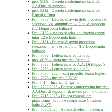
prot. 8508 - Decreto conferimento incarichi
AA/Doc. di supporto
prot. 8342 - Decreto conferimento incarichi
Esperti e Tutor
Prot. 8308 - Decreto di avvio della procedura di
selezione Ass. amministrativi/Doc. di supporto
(L2-Doposcuola Italiano)
Prot. 8162 - Avviso di selezione interna esperti
tutor-L2 e Doposcuola Italiano
Prot. 8161 - Decreto di avvio procedura
selezione interna esperti/tutor (L2-Doposcuola
Italiano)
Prot. 8032 - Lettera incarico Leita E.
prot. 8029 - lettera incarico Pieretti I.
Prot. 8028 - Lettera incarico A.A. Di Filippo S.
Prot. 7756 - Lettera incarico Leita E.
Prot. 7735 - avvio corsi progetto Teatro Inglese
Prot. 7676 - Incarico DSGA
Prot.7514 - Incarico Dirigente
Prot. 7730/2025 - Decreto conferimento incarichi
AA/Doc. di supporto rif. avviso prot. 7605/2025
Prot. 7715/2025 - Delega compilatore
piattaforma "Scuola e competenze Coesione
Italia 21-27"
Prot. 7605/2025 - Avviso di selezione interna