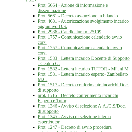
Prot. 5664 - Azione di informazione e
disseminazione
Prot. 5661 - Decreto assunzione in bilancio
Prot. 4681 - Autorizzazione svolgimento incarico
aggiuntivo D.S.
Prot. 2986 - Candidatura n. 25109
Prot. 1757 - Comunicazione calendario avvio
corsi
Prot. 1757 - Comunicazione calendario avvio
corsi
Prot. 1583 - Lettera incarico Docente di Supporto
- Ceoldo G.
Prot. 1582 - Lettera incarico TUTOR - Milani M.
Prot. 1581 - Lettera incarico esperto- Zanibellato
M.C.
Prot. 1517 - Decreto conferimento incarichi Doc.
di supporto
prot. 1516 - Decreto conferimento incarichi
Esperto e Tutor
Prot. 1346 - Avviso di selezione A.A./C.S/Doc.
di supporto
Prot. 1345 - Avviso di selezione interna
esperti/tutor
Prot. 1247 - Decreto di avvio procedura