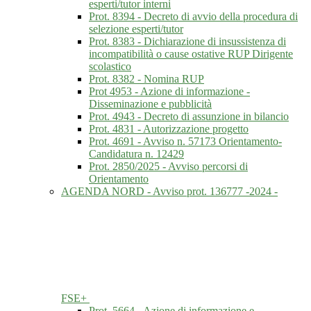
esperti/tutor interni
Prot. 8394 - Decreto di avvio della procedura di
selezione esperti/tutor
Prot. 8383 - Dichiarazione di insussistenza di
incompatibilità o cause ostative RUP Dirigente
scolastico
Prot. 8382 - Nomina RUP
Prot 4953 - Azione di informazione -
Disseminazione e pubblicità
Prot. 4943 - Decreto di assunzione in bilancio
Prot. 4831 - Autorizzazione progetto
Prot. 4691 - Avviso n. 57173 Orientamento-
Candidatura n. 12429
Prot. 2850/2025 - Avviso percorsi di
Orientamento
AGENDA NORD - Avviso prot. 136777 -2024 -
FSE+
Prot. 5664 - Azione di informazione e