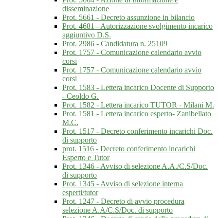
disseminazione
Prot. 5661 - Decreto assunzione in bilancio
Prot. 4681 - Autorizzazione svolgimento incarico
aggiuntivo D.S.
Prot. 2986 - Candidatura n. 25109
Prot. 1757 - Comunicazione calendario avvio
corsi
Prot. 1757 - Comunicazione calendario avvio
corsi
Prot. 1583 - Lettera incarico Docente di Supporto
- Ceoldo G.
Prot. 1582 - Lettera incarico TUTOR - Milani M.
Prot. 1581 - Lettera incarico esperto- Zanibellato
M.C.
Prot. 1517 - Decreto conferimento incarichi Doc.
di supporto
prot. 1516 - Decreto conferimento incarichi
Esperto e Tutor
Prot. 1346 - Avviso di selezione A.A./C.S/Doc.
di supporto
Prot. 1345 - Avviso di selezione interna
esperti/tutor
Prot. 1247 - Decreto di avvio procedura
selezione A.A/C.S/Doc. di supporto