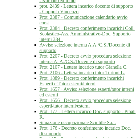
- Romano Mimmo
prot. 2439 - Lettera incarico docente di supporto
- Coppola Vincenzo
Prot. 2387 - Comunicazione calendario avvio
corsi
Prot. 2384 - Decreto conferimento incarichi Coll.
Scolastico-Ass. Amministrativo-Doc. Supporto
interni 384 -
Avviso selezione interna A.A./C.S./Docente di
supporto
Prot. 2207 - Decreto avvio procedura selezione
interna A. A./C.S./Docente di supporto
Prot. 2107 - Lettera incarico tutor Gianella C.
Prot. 2106 - Lettera incarico tutor Turioni L.
Prot. 1889 - Decreto conferimento incarichi
Esperti e Tutor esterni/interni
Prot. 1657 - Avviso selezione esperti/tutor interni
ed esterni
Prot. 1656 - Decreto avvio procedura selezione
esperti/tutor interni/esterni
Prot. 177 - Lettera incarico Doc. supporto - Pinali
R.
Situazione occupazionale Scintille S.r.l.
Prot. 176 - Decreto conferimento incarico Doc.
di supporto