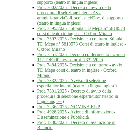
supporto (teatro in lingua inglese)
Prot. 7602/2025 - Decreto di avvio della
procedura di selezione interna Ass.
amministrativi/Coll. scolastici/Doc. di supporto
(teatro in lingua inglese)
Prot. 7595/2025 - Stipula TD Mepa n° 5818573
corsi di teatro in inglese - Oxford Mirano
Prot. 7593/2025 -Decisione a contrarre Stipula
TD Mepa n° 5818573 Corsi di teatro in inglese -
Oxford Mirano
Prot. 7551/2025- Decreto conferimento incarico
TUTOR rif. avviso prot. 7332/2025
Prot. 7484/2025- Decisione a contrarre - avvio
TD Mepa corsi di teatro in inglese - Oxford
Mirano
Prot. 7332/2025 - Avviso di selezione
esperti/tutor interni (teatro in lingua inglese)
Prot. 7331/2025 - Decreto di avvio della
procedura di selezione esperti/tutor (teatro in
lingua inglese)
Prot. 7236/2025 - NOMINA RUP
Prot. 4928/2025 - Azione di informazione-
Disseminazione e Pubblicità
Prot. 1830/2025 - Decreto di assunzione in
Bilancio