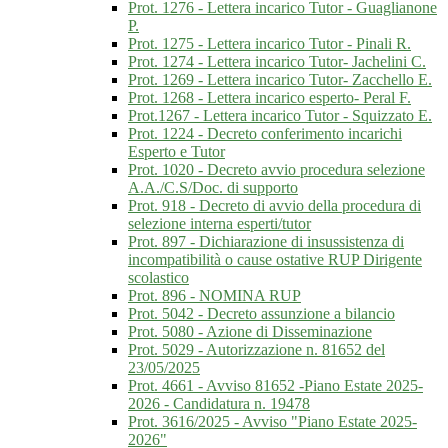
Prot. 1276 - Lettera incarico Tutor - Guaglianone
P.
Prot. 1275 - Lettera incarico Tutor - Pinali R.
Prot. 1274 - Lettera incarico Tutor- Jachelini C.
Prot. 1269 - Lettera incarico Tutor- Zacchello E.
Prot. 1268 - Lettera incarico esperto- Peral F.
Prot.1267 - Lettera incarico Tutor - Squizzato E.
Prot. 1224 - Decreto conferimento incarichi
Esperto e Tutor
Prot. 1020 - Decreto avvio procedura selezione
A.A./C.S/Doc. di supporto
Prot. 918 - Decreto di avvio della procedura di
selezione interna esperti/tutor
Prot. 897 - Dichiarazione di insussistenza di
incompatibilità o cause ostative RUP Dirigente
scolastico
Prot. 896 - NOMINA RUP
Prot. 5042 - Decreto assunzione a bilancio
Prot. 5080 - Azione di Disseminazione
Prot. 5029 - Autorizzazione n. 81652 del
23/05/2025
Prot. 4661 - Avviso 81652 -Piano Estate 2025-
2026 - Candidatura n. 19478
Prot. 3616/2025 - Avviso "Piano Estate 2025-
2026"