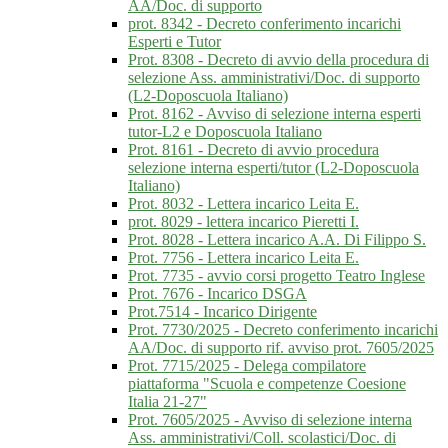
AA/Doc. di supporto
prot. 8342 - Decreto conferimento incarichi
Esperti e Tutor
Prot. 8308 - Decreto di avvio della procedura di
selezione Ass. amministrativi/Doc. di supporto
(L2-Doposcuola Italiano)
Prot. 8162 - Avviso di selezione interna esperti
tutor-L2 e Doposcuola Italiano
Prot. 8161 - Decreto di avvio procedura
selezione interna esperti/tutor (L2-Doposcuola
Italiano)
Prot. 8032 - Lettera incarico Leita E.
prot. 8029 - lettera incarico Pieretti I.
Prot. 8028 - Lettera incarico A.A. Di Filippo S.
Prot. 7756 - Lettera incarico Leita E.
Prot. 7735 - avvio corsi progetto Teatro Inglese
Prot. 7676 - Incarico DSGA
Prot.7514 - Incarico Dirigente
Prot. 7730/2025 - Decreto conferimento incarichi
AA/Doc. di supporto rif. avviso prot. 7605/2025
Prot. 7715/2025 - Delega compilatore
piattaforma "Scuola e competenze Coesione
Italia 21-27"
Prot. 7605/2025 - Avviso di selezione interna
Ass. amministrativi/Coll. scolastici/Doc. di