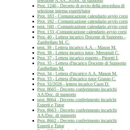
selezione A.A/C.S/Doc. di supporto
Prot. 1246 - Decreto di avvio della procedura di
selezione interna esperti/tutor
Prot. 183 - Comunicazione calendario avvio corsi
Prot. 182 - Comunicazione calendario avvio corsi
prot. 160 - Comunicazione calendario avvio corsi
Prot. 133 -Comunicazione calendario avvio corsi
Prot. 40 - Lettera incarico Docente di Supporto -
Zanibellato M. C.
prot. 39 - Lettera incarico A.A. - Mason M.
Prot. 38 - Lettera incarico tutor- Meropiali C.
Prot. 37 - Lettera incarico esperto - Pieretti I.
Prot. 35 - Lettera d'incarico Docente di Supporto
Zanibellato M.
Prot. 34 - Lettera d'incarico A.A. Mason M.
Prot. 33 - Lettera d'incarico tutor Grasso C.
Prot. 32/2026 - lettera incarico Caon D.
Prot. 8665 - Decreto conferimento incarichi
AA/Doc. di supporto
prot. 8664 - Decreto conferimento incarichi
Esperti e Tutor
Prot. 8663 - Decreto conferimento incarichi
AA/Doc. di supporto
Prot. 8662 - Decreto conferimento incarichi
Esperti e Tutor