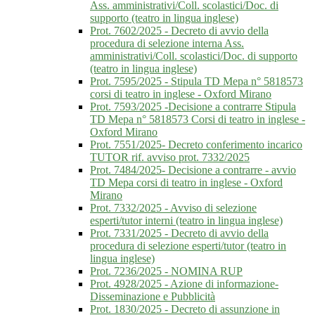
Ass. amministrativi/Coll. scolastici/Doc. di
supporto (teatro in lingua inglese)
Prot. 7602/2025 - Decreto di avvio della
procedura di selezione interna Ass.
amministrativi/Coll. scolastici/Doc. di supporto
(teatro in lingua inglese)
Prot. 7595/2025 - Stipula TD Mepa n° 5818573
corsi di teatro in inglese - Oxford Mirano
Prot. 7593/2025 -Decisione a contrarre Stipula
TD Mepa n° 5818573 Corsi di teatro in inglese -
Oxford Mirano
Prot. 7551/2025- Decreto conferimento incarico
TUTOR rif. avviso prot. 7332/2025
Prot. 7484/2025- Decisione a contrarre - avvio
TD Mepa corsi di teatro in inglese - Oxford
Mirano
Prot. 7332/2025 - Avviso di selezione
esperti/tutor interni (teatro in lingua inglese)
Prot. 7331/2025 - Decreto di avvio della
procedura di selezione esperti/tutor (teatro in
lingua inglese)
Prot. 7236/2025 - NOMINA RUP
Prot. 4928/2025 - Azione di informazione-
Disseminazione e Pubblicità
Prot. 1830/2025 - Decreto di assunzione in