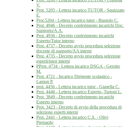
V.
Prot. 5205 - Lettera incarico TUTOR - Squizzato
E.
Prot.5204 - Lettera incarico tutor - Biasiolo C.
Prot. 4946 - Decreto conferimento incarichi Doc.
Supporto/A.A.
Prot. 4936 - Decreto conferimento incarichi
Esperto/Tutor interno
Prot. 4737 - Decreto avvio procedura selezione
docente di supporto/AA interni
Prot. 4735 - Decreto avvio procedura selezione
esperti/tutor interni
PProt. 4734 - Lettera incarico DSGA - Gerotto
M.
Prot. 4721 - Incarico Dirigente scolastico -
Lamon P.
prot. 4456 - Lettera incarico tutor - Gianella C.
Prot. 4446 - Lettera incarico Esperto- Turioni L.
Prot. 3849 - Decreto conferimento incarichi
Esperto interno
Prot. 3423 - Decreto di avvio della procedura di
selezione esperti interni
Prot. 2441 - Lettera incarico C.S. - Olivi
Pierpaolo