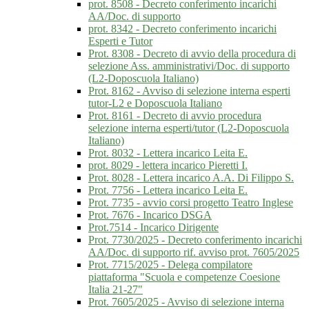
prot. 8508 - Decreto conferimento incarichi
AA/Doc. di supporto
prot. 8342 - Decreto conferimento incarichi
Esperti e Tutor
Prot. 8308 - Decreto di avvio della procedura di
selezione Ass. amministrativi/Doc. di supporto
(L2-Doposcuola Italiano)
Prot. 8162 - Avviso di selezione interna esperti
tutor-L2 e Doposcuola Italiano
Prot. 8161 - Decreto di avvio procedura
selezione interna esperti/tutor (L2-Doposcuola
Italiano)
Prot. 8032 - Lettera incarico Leita E.
prot. 8029 - lettera incarico Pieretti I.
Prot. 8028 - Lettera incarico A.A. Di Filippo S.
Prot. 7756 - Lettera incarico Leita E.
Prot. 7735 - avvio corsi progetto Teatro Inglese
Prot. 7676 - Incarico DSGA
Prot.7514 - Incarico Dirigente
Prot. 7730/2025 - Decreto conferimento incarichi
AA/Doc. di supporto rif. avviso prot. 7605/2025
Prot. 7715/2025 - Delega compilatore
piattaforma "Scuola e competenze Coesione
Italia 21-27"
Prot. 7605/2025 - Avviso di selezione interna