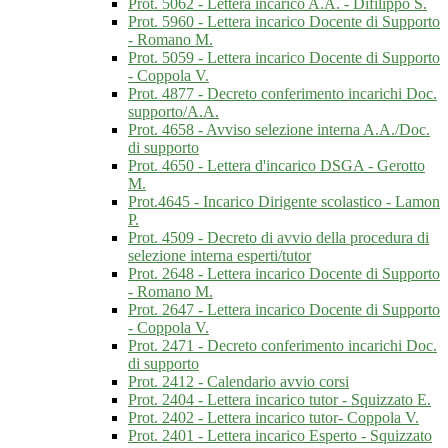
Prot. 5062 - Lettera incarico A.A. - Difilippo S.
Prot. 5960 - Lettera incarico Docente di Supporto
- Romano M.
Prot. 5059 - Lettera incarico Docente di Supporto
- Coppola V.
Prot. 4877 - Decreto conferimento incarichi Doc.
supporto/A.A.
Prot. 4658 - Avviso selezione interna A.A./Doc.
di supporto
Prot. 4650 - Lettera d'incarico DSGA - Gerotto
M.
Prot.4645 - Incarico Dirigente scolastico - Lamon
P.
Prot. 4509 - Decreto di avvio della procedura di
selezione interna esperti/tutor
Prot. 2648 - Lettera incarico Docente di Supporto
- Romano M.
Prot. 2647 - Lettera incarico Docente di Supporto
- Coppola V.
Prot. 2471 - Decreto conferimento incarichi Doc.
di supporto
Prot. 2412 - Calendario avvio corsi
Prot. 2404 - Lettera incarico tutor - Squizzato E.
Prot. 2402 - Lettera incarico tutor- Coppola V.
Prot. 2401 - Lettera incarico Esperto - Squizzato