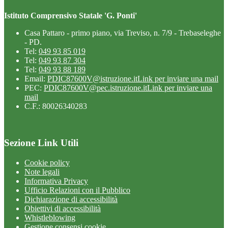
Istituto Comprensivo Statale 'G. Ponti'
Casa Pattaro - primo piano, via Treviso, n. 7/9 - Trebaseleghe
- PD.
Tel:
049 93 85 019
Tel:
049 93 87 304
Tel:
049 93 88 189
Email:
PDIC87600V@istruzione.it
Link per inviare una mail
PEC:
PDIC87600V@pec.istruzione.it
Link per inviare una
mail
C.F.: 80026340283
Sezione Link Utili
Cookie policy
Note legali
Informativa Privacy
Ufficio Relazioni con il Pubblico
Dichiarazione di accessibilità
Obiettivi di accessibilità
Whistleblowing
Gestione consensi cookie