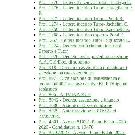
Prot. 1278 - Lettera d'incarico Tutor - Fuolega E.
Prot. 1276 - Lettera incarico Tutor - Guaglianone
P.
Prot. 1275 - Lettera incarico Tutor - Pinali R.
Prot. 1274 - Lettera incarico Tutor- Jachelini C.
Prot. 1269 - Lettera incarico Tutor- Zacchello E.
Prot. 1268 - Lettera incarico esperto- Peral F.
Prot.1267 - Lettera incarico Tutor - Squizzato E.
Prot. 1224 - Decreto conferimento incarichi
Esperto e Tutor
Prot. 1020 - Decreto avvio procedura selezione
A.A./C.S/Doc. di supporto
Prot. 918 - Decreto di avvio della procedura di
selezione interna esperti/tutor
Prot. 897 - Dichiarazione di insussistenza di
incompatibilità o cause ostative RUP Dirigente
scolastico
Prot. 896 - NOMINA RUP
Prot. 5042 - Decreto assunzione a bilancio
Prot. 5080 - Azione di Disseminazione
Prot. 5029 - Autorizzazione n. 81652 del
23/05/2025
Prot. 4661 - Avviso 81652 -Piano Estate 2025-
2026 - Candidatura n. 19478
Prot. 3616/2025 - Avviso "Piano Estate 2025-