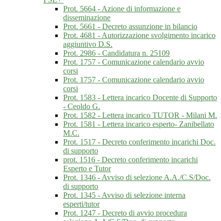
Prot. 5664 - Azione di informazione e
disseminazione
Prot. 5661 - Decreto assunzione in bilancio
Prot. 4681 - Autorizzazione svolgimento incarico
aggiuntivo D.S.
Prot. 2986 - Candidatura n. 25109
Prot. 1757 - Comunicazione calendario avvio
corsi
Prot. 1757 - Comunicazione calendario avvio
corsi
Prot. 1583 - Lettera incarico Docente di Supporto
- Ceoldo G.
Prot. 1582 - Lettera incarico TUTOR - Milani M.
Prot. 1581 - Lettera incarico esperto- Zanibellato
M.C.
Prot. 1517 - Decreto conferimento incarichi Doc.
di supporto
prot. 1516 - Decreto conferimento incarichi
Esperto e Tutor
Prot. 1346 - Avviso di selezione A.A./C.S/Doc.
di supporto
Prot. 1345 - Avviso di selezione interna
esperti/tutor
Prot. 1247 - Decreto di avvio procedura