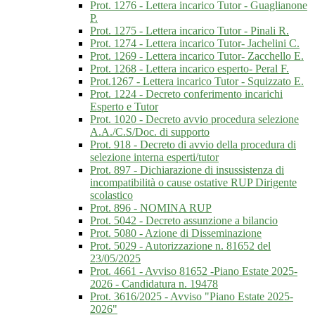
Prot. 1276 - Lettera incarico Tutor - Guaglianone
P.
Prot. 1275 - Lettera incarico Tutor - Pinali R.
Prot. 1274 - Lettera incarico Tutor- Jachelini C.
Prot. 1269 - Lettera incarico Tutor- Zacchello E.
Prot. 1268 - Lettera incarico esperto- Peral F.
Prot.1267 - Lettera incarico Tutor - Squizzato E.
Prot. 1224 - Decreto conferimento incarichi
Esperto e Tutor
Prot. 1020 - Decreto avvio procedura selezione
A.A./C.S/Doc. di supporto
Prot. 918 - Decreto di avvio della procedura di
selezione interna esperti/tutor
Prot. 897 - Dichiarazione di insussistenza di
incompatibilità o cause ostative RUP Dirigente
scolastico
Prot. 896 - NOMINA RUP
Prot. 5042 - Decreto assunzione a bilancio
Prot. 5080 - Azione di Disseminazione
Prot. 5029 - Autorizzazione n. 81652 del
23/05/2025
Prot. 4661 - Avviso 81652 -Piano Estate 2025-
2026 - Candidatura n. 19478
Prot. 3616/2025 - Avviso "Piano Estate 2025-
2026"