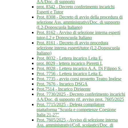
AA/Doc. di supporto
prot. 8342 - Decreto conferimento incarichi
Esperti e Tutor
Prot. 8308 - Decreto di avvio della procedura di
selezione Ass. amministrativi/Doc. di supporto
(L2-Doposcuola Italiano)
Prot. 8162 - Avviso di selezione interna esperti
tutor-L2 e Doposcuola Italiano
Prot. 8161 - Decreto di avvio procedura
selezione interna esperti/tutor (L2-Doposcuola
Italiano)
Prot. 8032 - Lettera incarico Leita E.
prot. 8029 - lettera incarico Pieretti I.
Prot. 8028 - Lettera incarico A.A. Di Filippo S.
Prot. 7756 - Lettera incarico Leita E.
Prot. 7735 - avvio corsi progetto Teatro Inglese
Prot. 7676 - Incarico DSGA
Prot.7514 - Incarico Dirigente
Prot. 7730/2025 - Decreto conferimento incarichi
AA/Doc. di supporto rif. avviso prot. 7605/2025
Prot. 7715/2025 - Delega compilatore
piattaforma "Scuola e competenze Coesione
Italia 21-27"
Prot. 7605/2025 - Avviso di selezione interna
Ass. amministrativi/Coll. scolastici/Doc. di