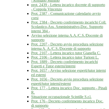
- Romano Mimmo
prot. 2439 - Lettera incarico docente di supporto
- Coppola Vincenzo
Prot. 2387 - Comunicazione calendario avvio
corsi
Prot. 2384 - Decreto conferimento incarichi Coll.
Scolastico-Ass. Amministrativo-Doc. Supporto
interni 384 -
Avviso selezione interna A.A./C.S./Docente di
supporto
Prot. 2207 - Decreto avvio procedura selezione
interna A. A./C.S./Docente di supporto
Prot. 2107 - Lettera incarico tutor Gianella C.
Prot. 2106 - Lettera incarico tutor Turioni L.
Prot. 1889 - Decreto conferimento incarichi
Esperti e Tutor esterni/interni
Prot. 1657 - Avviso selezione esperti/tutor interni
ed esterni
Prot. 1656 - Decreto avvio procedura selezione
esperti/tutor interni/esterni
Prot. 177 - Lettera incarico Doc. supporto - Pinali
R.
Situazione occupazionale Scintille S.r.l.
Prot. 176 - Decreto conferimento incarico Doc.
di supporto