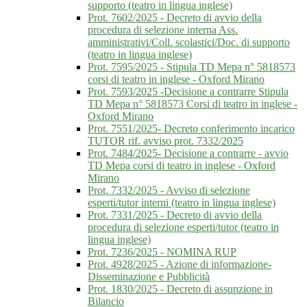
supporto (teatro in lingua inglese)
Prot. 7602/2025 - Decreto di avvio della
procedura di selezione interna Ass.
amministrativi/Coll. scolastici/Doc. di supporto
(teatro in lingua inglese)
Prot. 7595/2025 - Stipula TD Mepa n° 5818573
corsi di teatro in inglese - Oxford Mirano
Prot. 7593/2025 -Decisione a contrarre Stipula
TD Mepa n° 5818573 Corsi di teatro in inglese -
Oxford Mirano
Prot. 7551/2025- Decreto conferimento incarico
TUTOR rif. avviso prot. 7332/2025
Prot. 7484/2025- Decisione a contrarre - avvio
TD Mepa corsi di teatro in inglese - Oxford
Mirano
Prot. 7332/2025 - Avviso di selezione
esperti/tutor interni (teatro in lingua inglese)
Prot. 7331/2025 - Decreto di avvio della
procedura di selezione esperti/tutor (teatro in
lingua inglese)
Prot. 7236/2025 - NOMINA RUP
Prot. 4928/2025 - Azione di informazione-
Disseminazione e Pubblicità
Prot. 1830/2025 - Decreto di assunzione in
Bilancio