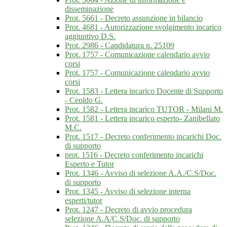
disseminazione
Prot. 5661 - Decreto assunzione in bilancio
Prot. 4681 - Autorizzazione svolgimento incarico
aggiuntivo D.S.
Prot. 2986 - Candidatura n. 25109
Prot. 1757 - Comunicazione calendario avvio
corsi
Prot. 1757 - Comunicazione calendario avvio
corsi
Prot. 1583 - Lettera incarico Docente di Supporto
- Ceoldo G.
Prot. 1582 - Lettera incarico TUTOR - Milani M.
Prot. 1581 - Lettera incarico esperto- Zanibellato
M.C.
Prot. 1517 - Decreto conferimento incarichi Doc.
di supporto
prot. 1516 - Decreto conferimento incarichi
Esperto e Tutor
Prot. 1346 - Avviso di selezione A.A./C.S/Doc.
di supporto
Prot. 1345 - Avviso di selezione interna
esperti/tutor
Prot. 1247 - Decreto di avvio procedura
selezione A.A/C.S/Doc. di supporto