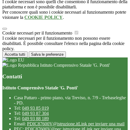
I cookie necessari sono quelli che consentono il funzionamento della
piattaforma e non è possibile disabilitarli.
Per conoscere quali sono i cookie necessari al funzionamento potete
visionare la
COOKIE POLICY
.
Cookie necessari per il funzionamento
I cookie necessari per il funzionamento non possono essere
disabilitati. È possibile consultare l'elenco nella pagina della cookie
policy.
Accetta tutti
Salva le preferenze
Istituto Comprensivo Statale 'G. Ponti'
Contatti
Istituto Comprensivo Statale 'G. Ponti'
Casa Pattaro - primo piano, via Treviso, n. 7/9 - Trebaseleghe
- PD.
Tel:
049 93 85 019
Tel:
049 93 87 304
Tel:
049 93 88 189
Email:
PDIC87600V@istruzione.it
Link per inviare una mail
PEC:
PDIC87600V@pec.istruzione.it
Link per inviare una