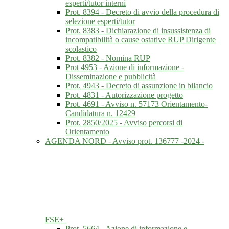
esperti/tutor interni
Prot. 8394 - Decreto di avvio della procedura di
selezione esperti/tutor
Prot. 8383 - Dichiarazione di insussistenza di
incompatibilità o cause ostative RUP Dirigente
scolastico
Prot. 8382 - Nomina RUP
Prot 4953 - Azione di informazione -
Disseminazione e pubblicità
Prot. 4943 - Decreto di assunzione in bilancio
Prot. 4831 - Autorizzazione progetto
Prot. 4691 - Avviso n. 57173 Orientamento-
Candidatura n. 12429
Prot. 2850/2025 - Avviso percorsi di
Orientamento
AGENDA NORD - Avviso prot. 136777 -2024 -
FSE+
Prot. 5664 - Azione di informazione e