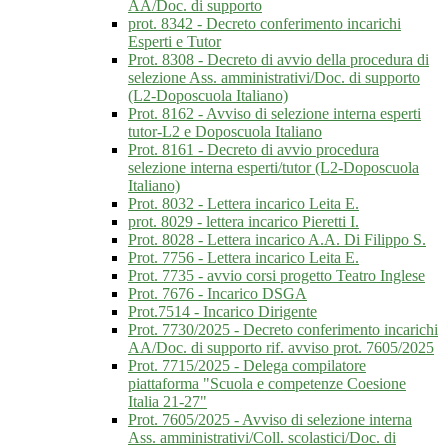
AA/Doc. di supporto
prot. 8342 - Decreto conferimento incarichi
Esperti e Tutor
Prot. 8308 - Decreto di avvio della procedura di
selezione Ass. amministrativi/Doc. di supporto
(L2-Doposcuola Italiano)
Prot. 8162 - Avviso di selezione interna esperti
tutor-L2 e Doposcuola Italiano
Prot. 8161 - Decreto di avvio procedura
selezione interna esperti/tutor (L2-Doposcuola
Italiano)
Prot. 8032 - Lettera incarico Leita E.
prot. 8029 - lettera incarico Pieretti I.
Prot. 8028 - Lettera incarico A.A. Di Filippo S.
Prot. 7756 - Lettera incarico Leita E.
Prot. 7735 - avvio corsi progetto Teatro Inglese
Prot. 7676 - Incarico DSGA
Prot.7514 - Incarico Dirigente
Prot. 7730/2025 - Decreto conferimento incarichi
AA/Doc. di supporto rif. avviso prot. 7605/2025
Prot. 7715/2025 - Delega compilatore
piattaforma "Scuola e competenze Coesione
Italia 21-27"
Prot. 7605/2025 - Avviso di selezione interna
Ass. amministrativi/Coll. scolastici/Doc. di