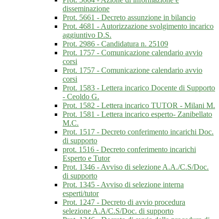
disseminazione
Prot. 5661 - Decreto assunzione in bilancio
Prot. 4681 - Autorizzazione svolgimento incarico
aggiuntivo D.S.
Prot. 2986 - Candidatura n. 25109
Prot. 1757 - Comunicazione calendario avvio
corsi
Prot. 1757 - Comunicazione calendario avvio
corsi
Prot. 1583 - Lettera incarico Docente di Supporto
- Ceoldo G.
Prot. 1582 - Lettera incarico TUTOR - Milani M.
Prot. 1581 - Lettera incarico esperto- Zanibellato
M.C.
Prot. 1517 - Decreto conferimento incarichi Doc.
di supporto
prot. 1516 - Decreto conferimento incarichi
Esperto e Tutor
Prot. 1346 - Avviso di selezione A.A./C.S/Doc.
di supporto
Prot. 1345 - Avviso di selezione interna
esperti/tutor
Prot. 1247 - Decreto di avvio procedura
selezione A.A/C.S/Doc. di supporto