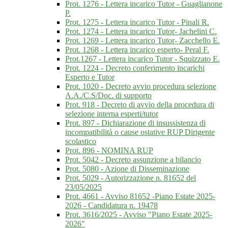
Prot. 1276 - Lettera incarico Tutor - Guaglianone
P.
Prot. 1275 - Lettera incarico Tutor - Pinali R.
Prot. 1274 - Lettera incarico Tutor- Jachelini C.
Prot. 1269 - Lettera incarico Tutor- Zacchello E.
Prot. 1268 - Lettera incarico esperto- Peral F.
Prot.1267 - Lettera incarico Tutor - Squizzato E.
Prot. 1224 - Decreto conferimento incarichi
Esperto e Tutor
Prot. 1020 - Decreto avvio procedura selezione
A.A./C.S/Doc. di supporto
Prot. 918 - Decreto di avvio della procedura di
selezione interna esperti/tutor
Prot. 897 - Dichiarazione di insussistenza di
incompatibilità o cause ostative RUP Dirigente
scolastico
Prot. 896 - NOMINA RUP
Prot. 5042 - Decreto assunzione a bilancio
Prot. 5080 - Azione di Disseminazione
Prot. 5029 - Autorizzazione n. 81652 del
23/05/2025
Prot. 4661 - Avviso 81652 -Piano Estate 2025-
2026 - Candidatura n. 19478
Prot. 3616/2025 - Avviso "Piano Estate 2025-
2026"