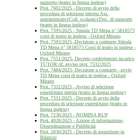
supporto (teatro in lingua inglese)
Prot. 7602/2025 - Decreto di avvio della
procedura di selezione interna Ass.
amministrativi/Coll. scolastici/Doc. di supporto
(teatro in lingua inglese)
Prot. 7595/2025 - Stipula TD Mepa n° 5818573
corsi di teatro in inglese - Oxford Mirano
Prot. 7593/2025 -Decisione a contrarre Stipula
TD Mepa n° 5818573 Corsi di teatro in inglese -
Oxford Mirano
Prot. 7551/2025- Decreto conferimento incarico
TUTOR rif. avviso prot. 7332/2025
Prot. 7484/2025- Decisione a contrarre - avvio
TD Mepa corsi di teatro in inglese - Oxford
Mirano
Prot. 7332/2025 - Avviso di selezione
esperti/tutor interni (teatro in lingua inglese)
Prot. 7331/2025 - Decreto di avvio della
procedura di selezione esperti/tutor (teatro in
lingua inglese)
Prot. 7236/2025 - NOMINA RUP
Prot. 4928/2025 - Azione di informazione-
Disseminazione e Pubblicità
Prot. 1830/2025 - Decreto di assunzione in
Bilancio