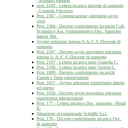
- Romano Mimmo
prot. 2439 - Lettera incarico docente di supporto
- Coppola Vincenzo
Prot. 2387 - Comunicazione calendario avvio
corsi
Prot. 2384 - Decreto conferimento incarichi Coll.
Scolastico-Ass. Amministrativo-Doc. Supporto
interni 384 -
Avviso selezione interna A.A./C.S./Docente di
supporto
Prot. 2207 - Decreto avvio procedura selezione
interna A. A./C.S./Docente di supporto
Prot. 2107 - Lettera incarico tutor Gianella C.
Prot. 2106 - Lettera incarico tutor Turioni L.
Prot. 1889 - Decreto conferimento incarichi
Esperti e Tutor esterni/interni
Prot. 1657 - Avviso selezione esperti/tutor interni
ed esterni
Prot. 1656 - Decreto avvio procedura selezione
esperti/tutor interni/esterni
Prot. 177 - Lettera incarico Doc. supporto - Pinali
R.
Situazione occupazionale Scintille S.r.l.
Prot. 176 - Decreto conferimento incarico Doc.
di supporto