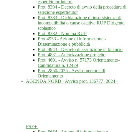
esperti/tutor interni
Prot. 8394 - Decreto di avvio della procedura di
selezione esperti/tutor
Prot. 8383 - Dichiarazione di insussistenza di
incompatibilità o cause ostative RUP Dirigente
scolastico
Prot. 8382 - Nomina RUP
Prot 4953 - Azione di informazione -
Disseminazione e pubblicità
Prot. 4943 - Decreto di assunzione in bilancio
Prot. 4831 - Autorizzazione progetto
Prot. 4691 - Avviso n. 57173 Orientamento-
Candidatura n. 12429
Prot. 2850/2025 - Avviso percorsi di
Orientamento
AGENDA NORD - Avviso prot. 136777 -2024 -
FSE+
Prot. 5664 - Azione di informazione e