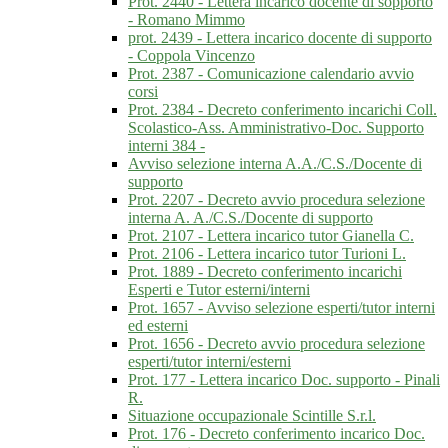
Prot. 2440 - Lettera incarico docente di sopporto
- Romano Mimmo
prot. 2439 - Lettera incarico docente di supporto
- Coppola Vincenzo
Prot. 2387 - Comunicazione calendario avvio
corsi
Prot. 2384 - Decreto conferimento incarichi Coll.
Scolastico-Ass. Amministrativo-Doc. Supporto
interni 384 -
Avviso selezione interna A.A./C.S./Docente di
supporto
Prot. 2207 - Decreto avvio procedura selezione
interna A. A./C.S./Docente di supporto
Prot. 2107 - Lettera incarico tutor Gianella C.
Prot. 2106 - Lettera incarico tutor Turioni L.
Prot. 1889 - Decreto conferimento incarichi
Esperti e Tutor esterni/interni
Prot. 1657 - Avviso selezione esperti/tutor interni
ed esterni
Prot. 1656 - Decreto avvio procedura selezione
esperti/tutor interni/esterni
Prot. 177 - Lettera incarico Doc. supporto - Pinali
R.
Situazione occupazionale Scintille S.r.l.
Prot. 176 - Decreto conferimento incarico Doc.