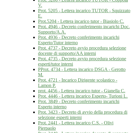
V.
Prot. 5205 - Lettera incarico TUTOR - Squizzato
E.
Prot.5204 - Lettera incarico tutor - Biasiolo C.
Prot. 4946 - Decreto conferimento incarichi Doc.
Supporto/A.A.
Prot. 4936 - Decreto conferimento incarichi
Esperto/Tutor interno
Prot. 4737 - Decreto avvio procedura selezione
docente di supporto/AA interni
Prot. 4735 - Decreto avvio procedura selezione
esperti/tutor interni
PProt. 4734 - Lettera incarico DSGA - Gerotto
M.
Prot. 4721 - Incarico Dirigente scolastico -
Lamon P.
prot. 4456 - Lettera incarico tutor - Gianella C.
Prot. 4446 - Lettera incarico Esperto- Turioni L.
Prot. 3849 - Decreto conferimento incarichi
Esperto interno
Prot. 3423 - Decreto di avvio della procedura di
selezione esperti interni
Prot. 2441 - Lettera incarico C.S. - Olivi
Pierpaolo