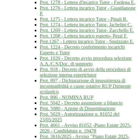
Prot. 1278 - Lettera d'incarico Tutor - Fuolega E.
Prot. 1276 - Lettera incarico Tutor - Guaglianone
P.
Prot. 1275 - Lettera incarico Tutor - Pinali R.
Prot. 1274 - Lettera incarico Tutor- Jachelini C.
Prot. 1269 - Lettera incarico Tutor- Zacchello E.
Prot. 1268 - Lettera incarico esperto- Peral F.
Prot.1267 - Lettera incarico Tutor - Squizzato E.
Prot. 1224 - Decreto conferimento incarichi
Esperto e Tutor
Prot. 1020 - Decreto avvio procedura selezione
A.A./C.S/Doc. di supporto
Prot. 918 - Decreto di avvio della procedura di
selezione interna esperti/tutor
Prot. 897 - Dichiarazione di insussistenza di
incompatibilità o cause ostative RUP Dirigente
scolastico
Prot. 896 - NOMINA RUP
Prot. 5042 - Decreto assunzione a bilancio
Prot. 5080 - Azione di Disseminazione
Prot. 5029 - Autorizzazione n. 81652 del
23/05/2025
Prot. 4661 - Avviso 81652 -Piano Estate 2025-
2026 - Candidatura n. 19478
Prot. 3616/2025 - Avviso "Piano Estate 2025-