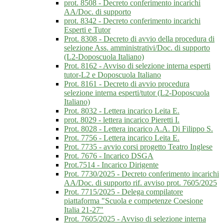
prot. 8508 - Decreto conferimento incarichi
AA/Doc. di supporto
prot. 8342 - Decreto conferimento incarichi
Esperti e Tutor
Prot. 8308 - Decreto di avvio della procedura di
selezione Ass. amministrativi/Doc. di supporto
(L2-Doposcuola Italiano)
Prot. 8162 - Avviso di selezione interna esperti
tutor-L2 e Doposcuola Italiano
Prot. 8161 - Decreto di avvio procedura
selezione interna esperti/tutor (L2-Doposcuola
Italiano)
Prot. 8032 - Lettera incarico Leita E.
prot. 8029 - lettera incarico Pieretti I.
Prot. 8028 - Lettera incarico A.A. Di Filippo S.
Prot. 7756 - Lettera incarico Leita E.
Prot. 7735 - avvio corsi progetto Teatro Inglese
Prot. 7676 - Incarico DSGA
Prot.7514 - Incarico Dirigente
Prot. 7730/2025 - Decreto conferimento incarichi
AA/Doc. di supporto rif. avviso prot. 7605/2025
Prot. 7715/2025 - Delega compilatore
piattaforma "Scuola e competenze Coesione
Italia 21-27"
Prot. 7605/2025 - Avviso di selezione interna