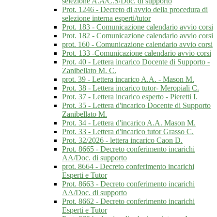
selezione A.A/C.S/Doc. di supporto
Prot. 1246 - Decreto di avvio della procedura di
selezione interna esperti/tutor
Prot. 183 - Comunicazione calendario avvio corsi
Prot. 182 - Comunicazione calendario avvio corsi
prot. 160 - Comunicazione calendario avvio corsi
Prot. 133 -Comunicazione calendario avvio corsi
Prot. 40 - Lettera incarico Docente di Supporto -
Zanibellato M. C.
prot. 39 - Lettera incarico A.A. - Mason M.
Prot. 38 - Lettera incarico tutor- Meropiali C.
Prot. 37 - Lettera incarico esperto - Pieretti I.
Prot. 35 - Lettera d'incarico Docente di Supporto
Zanibellato M.
Prot. 34 - Lettera d'incarico A.A. Mason M.
Prot. 33 - Lettera d'incarico tutor Grasso C.
Prot. 32/2026 - lettera incarico Caon D.
Prot. 8665 - Decreto conferimento incarichi
AA/Doc. di supporto
prot. 8664 - Decreto conferimento incarichi
Esperti e Tutor
Prot. 8663 - Decreto conferimento incarichi
AA/Doc. di supporto
Prot. 8662 - Decreto conferimento incarichi
Esperti e Tutor