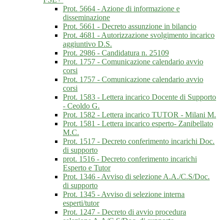
Prot. 5664 - Azione di informazione e
disseminazione
Prot. 5661 - Decreto assunzione in bilancio
Prot. 4681 - Autorizzazione svolgimento incarico
aggiuntivo D.S.
Prot. 2986 - Candidatura n. 25109
Prot. 1757 - Comunicazione calendario avvio
corsi
Prot. 1757 - Comunicazione calendario avvio
corsi
Prot. 1583 - Lettera incarico Docente di Supporto
- Ceoldo G.
Prot. 1582 - Lettera incarico TUTOR - Milani M.
Prot. 1581 - Lettera incarico esperto- Zanibellato
M.C.
Prot. 1517 - Decreto conferimento incarichi Doc.
di supporto
prot. 1516 - Decreto conferimento incarichi
Esperto e Tutor
Prot. 1346 - Avviso di selezione A.A./C.S/Doc.
di supporto
Prot. 1345 - Avviso di selezione interna
esperti/tutor
Prot. 1247 - Decreto di avvio procedura