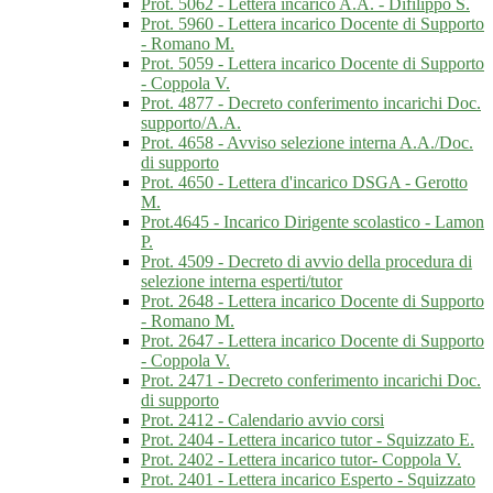
Prot. 5062 - Lettera incarico A.A. - Difilippo S.
Prot. 5960 - Lettera incarico Docente di Supporto
- Romano M.
Prot. 5059 - Lettera incarico Docente di Supporto
- Coppola V.
Prot. 4877 - Decreto conferimento incarichi Doc.
supporto/A.A.
Prot. 4658 - Avviso selezione interna A.A./Doc.
di supporto
Prot. 4650 - Lettera d'incarico DSGA - Gerotto
M.
Prot.4645 - Incarico Dirigente scolastico - Lamon
P.
Prot. 4509 - Decreto di avvio della procedura di
selezione interna esperti/tutor
Prot. 2648 - Lettera incarico Docente di Supporto
- Romano M.
Prot. 2647 - Lettera incarico Docente di Supporto
- Coppola V.
Prot. 2471 - Decreto conferimento incarichi Doc.
di supporto
Prot. 2412 - Calendario avvio corsi
Prot. 2404 - Lettera incarico tutor - Squizzato E.
Prot. 2402 - Lettera incarico tutor- Coppola V.
Prot. 2401 - Lettera incarico Esperto - Squizzato