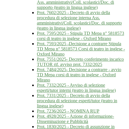
Ass. amministrativi/Coll. scolastici/Doc. di
supporto (teatro in lingua inglese)
Prot. 7602/2025 - Decreto di avvio della
procedura di selezione interna Ass.
amministrativi/Coll. scolastici/Doc. di supporto
(teatro in lingua inglese)
Prot. 7595/2025 - Stipula TD Mepa n° 5818573
corsi di teatro in inglese - Oxford Mirano
Prot. 7593/2025 -Decisione a contrarre Stipula
TD Mepa n° 5818573 Corsi di teatro in inglese -
Oxford Mirano
Prot. 7551/2025- Decreto conferimento incarico
TUTOR rif. avviso prot. 7332/2025
Prot. 7484/2025- Decisione a contrarre - avvio
TD Mepa corsi di teatro in inglese - Oxford
Mirano
Prot. 7332/2025 - Avviso di selezione
esperti/tutor interni (teatro in lingua inglese)
Prot. 7331/2025 - Decreto di avvio della
procedura di selezione esperti/tutor (teatro in
lingua inglese)
Prot. 7236/2025 - NOMINA RUP
Prot. 4928/2025 - Azione di informazione-
Disseminazione e Pubblicità
Prot. 1830/2025 - Decreto di assunzione in