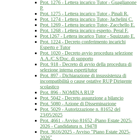
Prot. 1276 - Lettera incarico Tutor - Guaglianone
P.
Prot. 1275 - Lettera incarico Tutor - Pinali R.
Prot. 1274 - Lettera incarico Tutor- Jachelini C.
Prot. 1269 - Lettera incarico Tutor- Zacchello E.
Prot. 1268 - Lettera incarico esperto- Peral F.
Prot.1267 - Lettera incarico Tutor - Squizzato E.
Prot. 1224 - Decreto conferimento incarichi
Esperto e Tutor
Prot. 1020 - Decreto avvio procedura selezione
A.A./C.S/Doc. di supporto
Prot. 918 - Decreto di avvio della procedura di
selezione interna esperti/tutor
Prot. 897 - Dichiarazione di insussistenza di
incompatibilità o cause ostative RUP Dirigente
scolastico
Prot. 896 - NOMINA RUP
Prot. 5042 - Decreto assunzione a bilancio
Prot. 5080 - Azione di Disseminazione
Prot. 5029 - Autorizzazione n. 81652 del
23/05/2025
Prot. 4661 - Avviso 81652 -Piano Estate 2025-
2026 - Candidatura n. 19478
Prot. 3616/2025 - Avviso "Piano Estate 2025-
2026"