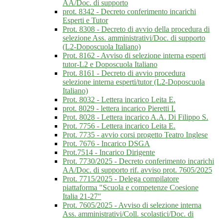
AA/Doc. di supporto
prot. 8342 - Decreto conferimento incarichi
Esperti e Tutor
Prot. 8308 - Decreto di avvio della procedura di
selezione Ass. amministrativi/Doc. di supporto
(L2-Doposcuola Italiano)
Prot. 8162 - Avviso di selezione interna esperti
tutor-L2 e Doposcuola Italiano
Prot. 8161 - Decreto di avvio procedura
selezione interna esperti/tutor (L2-Doposcuola
Italiano)
Prot. 8032 - Lettera incarico Leita E.
prot. 8029 - lettera incarico Pieretti I.
Prot. 8028 - Lettera incarico A.A. Di Filippo S.
Prot. 7756 - Lettera incarico Leita E.
Prot. 7735 - avvio corsi progetto Teatro Inglese
Prot. 7676 - Incarico DSGA
Prot.7514 - Incarico Dirigente
Prot. 7730/2025 - Decreto conferimento incarichi
AA/Doc. di supporto rif. avviso prot. 7605/2025
Prot. 7715/2025 - Delega compilatore
piattaforma "Scuola e competenze Coesione
Italia 21-27"
Prot. 7605/2025 - Avviso di selezione interna
Ass. amministrativi/Coll. scolastici/Doc. di