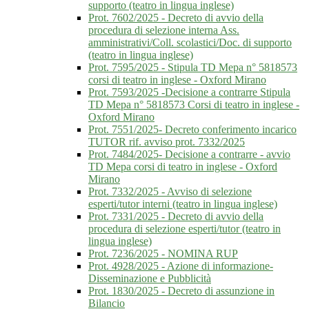
supporto (teatro in lingua inglese)
Prot. 7602/2025 - Decreto di avvio della
procedura di selezione interna Ass.
amministrativi/Coll. scolastici/Doc. di supporto
(teatro in lingua inglese)
Prot. 7595/2025 - Stipula TD Mepa n° 5818573
corsi di teatro in inglese - Oxford Mirano
Prot. 7593/2025 -Decisione a contrarre Stipula
TD Mepa n° 5818573 Corsi di teatro in inglese -
Oxford Mirano
Prot. 7551/2025- Decreto conferimento incarico
TUTOR rif. avviso prot. 7332/2025
Prot. 7484/2025- Decisione a contrarre - avvio
TD Mepa corsi di teatro in inglese - Oxford
Mirano
Prot. 7332/2025 - Avviso di selezione
esperti/tutor interni (teatro in lingua inglese)
Prot. 7331/2025 - Decreto di avvio della
procedura di selezione esperti/tutor (teatro in
lingua inglese)
Prot. 7236/2025 - NOMINA RUP
Prot. 4928/2025 - Azione di informazione-
Disseminazione e Pubblicità
Prot. 1830/2025 - Decreto di assunzione in
Bilancio