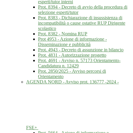
esperti/tutor interni
Prot. 8394 - Decreto di avvio della procedura di
selezione esperti/tutor
Prot. 8383 - Dichiarazione di insussistenza di
incompatibilità o cause ostative RUP Dirigente
scolastico
Prot. 8382 - Nomina RUP
Prot 4953 - Azione di informazione -
Disseminazione e pubblicità
Prot. 4943 - Decreto di assunzione in bilancio
Prot. 4831 - Autorizzazione progetto
Prot. 4691 - Avviso n. 57173 Orientamento-
Candidatura n. 12429
Prot. 2850/2025 - Avviso percorsi di
Orientamento
AGENDA NORD - Avviso prot. 136777 -2024 -
FSE+
Prot. 5664 - Azione di informazione e