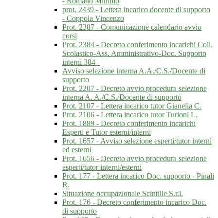
- Romano Mimmo
prot. 2439 - Lettera incarico docente di supporto
- Coppola Vincenzo
Prot. 2387 - Comunicazione calendario avvio
corsi
Prot. 2384 - Decreto conferimento incarichi Coll.
Scolastico-Ass. Amministrativo-Doc. Supporto
interni 384 -
Avviso selezione interna A.A./C.S./Docente di
supporto
Prot. 2207 - Decreto avvio procedura selezione
interna A. A./C.S./Docente di supporto
Prot. 2107 - Lettera incarico tutor Gianella C.
Prot. 2106 - Lettera incarico tutor Turioni L.
Prot. 1889 - Decreto conferimento incarichi
Esperti e Tutor esterni/interni
Prot. 1657 - Avviso selezione esperti/tutor interni
ed esterni
Prot. 1656 - Decreto avvio procedura selezione
esperti/tutor interni/esterni
Prot. 177 - Lettera incarico Doc. supporto - Pinali
R.
Situazione occupazionale Scintille S.r.l.
Prot. 176 - Decreto conferimento incarico Doc.
di supporto