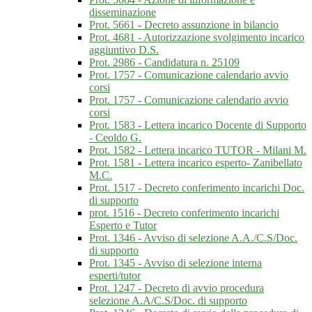
disseminazione
Prot. 5661 - Decreto assunzione in bilancio
Prot. 4681 - Autorizzazione svolgimento incarico
aggiuntivo D.S.
Prot. 2986 - Candidatura n. 25109
Prot. 1757 - Comunicazione calendario avvio
corsi
Prot. 1757 - Comunicazione calendario avvio
corsi
Prot. 1583 - Lettera incarico Docente di Supporto
- Ceoldo G.
Prot. 1582 - Lettera incarico TUTOR - Milani M.
Prot. 1581 - Lettera incarico esperto- Zanibellato
M.C.
Prot. 1517 - Decreto conferimento incarichi Doc.
di supporto
prot. 1516 - Decreto conferimento incarichi
Esperto e Tutor
Prot. 1346 - Avviso di selezione A.A./C.S/Doc.
di supporto
Prot. 1345 - Avviso di selezione interna
esperti/tutor
Prot. 1247 - Decreto di avvio procedura
selezione A.A/C.S/Doc. di supporto