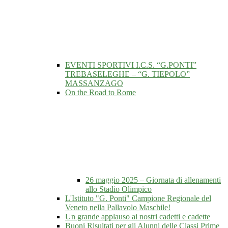
EVENTI SPORTIVI I.C.S. “G.PONTI”
TREBASELEGHE – “G. TIEPOLO”
MASSANZAGO
On the Road to Rome
26 maggio 2025 – Giornata di allenamenti
allo Stadio Olimpico
L'Istituto "G. Ponti" Campione Regionale del
Veneto nella Pallavolo Maschile!
Un grande applauso ai nostri cadetti e cadette
Buoni Risultati per gli Alunni delle Classi Prime