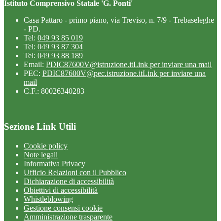
Istituto Comprensivo Statale 'G. Ponti'
Casa Pattaro - primo piano, via Treviso, n. 7/9 - Trebaseleghe
- PD.
Tel:
049 93 85 019
Tel:
049 93 87 304
Tel:
049 93 88 189
Email:
PDIC87600V@istruzione.it
Link per inviare una mail
PEC:
PDIC87600V@pec.istruzione.it
Link per inviare una
mail
C.F.: 80026340283
Sezione Link Utili
Cookie policy
Note legali
Informativa Privacy
Ufficio Relazioni con il Pubblico
Dichiarazione di accessibilità
Obiettivi di accessibilità
Whistleblowing
Gestione consensi cookie
Amministrazione trasparente