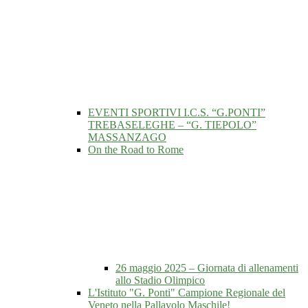
EVENTI SPORTIVI I.C.S. “G.PONTI”
TREBASELEGHE – “G. TIEPOLO”
MASSANZAGO
On the Road to Rome
26 maggio 2025 – Giornata di allenamenti
allo Stadio Olimpico
L'Istituto "G. Ponti" Campione Regionale del
Veneto nella Pallavolo Maschile!