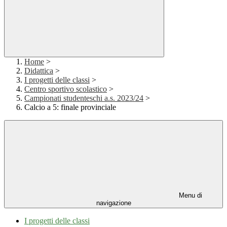
Home
>
Didattica
>
I progetti delle classi
>
Centro sportivo scolastico
>
Campionati studenteschi a.s. 2023/24
>
Calcio a 5: finale provinciale
Menu di
navigazione
I progetti delle classi