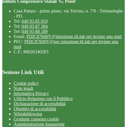
Istituto Comprensivo Statale 'G. Ponti'
Casa Pattaro - primo piano, via Treviso, n. 7/9 - Trebaseleghe
- PD.
Tel:
049 93 85 019
Tel:
049 93 87 304
Tel:
049 93 88 189
Email:
PDIC87600V@istruzione.it
Link per inviare una mail
PEC:
PDIC87600V@pec.istruzione.it
Link per inviare una
mail
C.F.: 80026340283
Sezione Link Utili
Cookie policy
Note legali
Informativa Privacy
Ufficio Relazioni con il Pubblico
Dichiarazione di accessibilità
Obiettivi di accessibilità
Whistleblowing
Gestione consensi cookie
Amministrazione trasparente