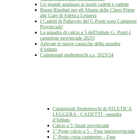
Un grande applauso ai nostri cadetti e cadette
Buoni Risultati per gli Alunni delle Classi Prime
alle Gare di Atletica Leggera
I Cadetti di Pallavolo del G.Ponti sono Campioni
Provinciali!
La squadra di calcio a 5 dell'Istituto G. Ponti è
campione provinciale 2025!
Arrivate le nuove casacche della squadra
d’istituto
Campionati studenteschi a.s. 2023/24
Campionati Studenteschi di ATLETICA
LEGGERA - CADETTI - squadra
d’Istituto
Calcio a 5: finale provinciale
1° Posto calcio a 5 – Fase interprovinciale
1° Posto corsa campestre – Fase