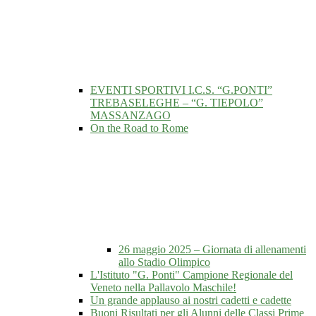
EVENTI SPORTIVI I.C.S. “G.PONTI”
TREBASELEGHE – “G. TIEPOLO”
MASSANZAGO
On the Road to Rome
26 maggio 2025 – Giornata di allenamenti
allo Stadio Olimpico
L'Istituto "G. Ponti" Campione Regionale del
Veneto nella Pallavolo Maschile!
Un grande applauso ai nostri cadetti e cadette
Buoni Risultati per gli Alunni delle Classi Prime