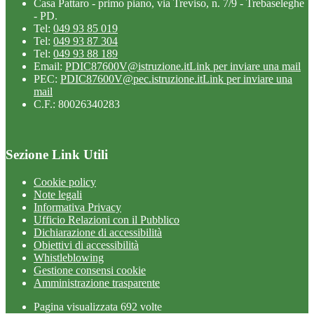
Casa Pattaro - primo piano, via Treviso, n. 7/9 - Trebaseleghe
- PD.
Tel:
049 93 85 019
Tel:
049 93 87 304
Tel:
049 93 88 189
Email:
PDIC87600V@istruzione.it
Link per inviare una mail
PEC:
PDIC87600V@pec.istruzione.it
Link per inviare una
mail
C.F.: 80026340283
Sezione Link Utili
Cookie policy
Note legali
Informativa Privacy
Ufficio Relazioni con il Pubblico
Dichiarazione di accessibilità
Obiettivi di accessibilità
Whistleblowing
Gestione consensi cookie
Amministrazione trasparente
Pagina visualizzata
692
volte